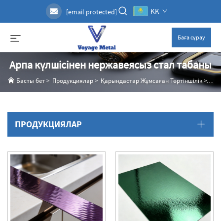
KK
[email protected]
Баға сұрау
Арпа күлшісінен нержавеясыз стал табаны
Басты бет
>
Продукциялар
>
Қарындастар Жұмсаған Төртіншілік
>
Арп
ПРОДУКЦИЯЛАР