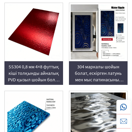
болат парағы
шойын болат парағы
SS304 0,8 мм 4×8 футтық
304 маркалы шойын
кіші толқынды айналық
болат, ескірген латунь
PVD қызыл шойын болат
мен мыс патинасының
панелі
эффектісі бар жаңбыр
тамшысы толқыны үлгісі,
мәтіндік архитектуралық
қабырғалар үшін.
Қалыңдығы — 0,5–1,5
мм, кез келген өлшемде
жасауға болады