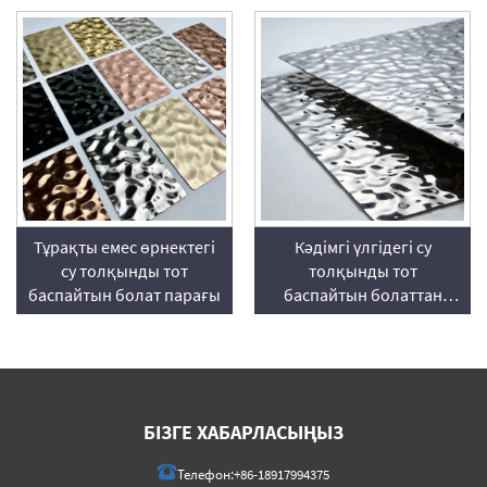
Тұрақты емес өрнектегі
Кәдімгі үлгідегі су
су толқынды тот
толқынды тот
баспайтын болат парағы
баспайтын болаттан
жасалған парақ
БІЗГЕ ХАБАРЛАСЫҢЫЗ
Телефон:
+86-18917994375