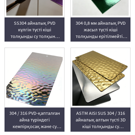
SS304 айналық PVD
304 0,8 мм айналық PVD
күлгін түсті кіші
жасыл түсті кіші
толқынды су толқыны
толқынды ерітілмейтін
пішінді ерітілмейтін
болат парағы
болат парағы
304 / 316 PVD-қапталған
ASTM AISI SUS 304 / 316
айна түріндегі
айналық алтын түсті 3D
кемпірқосақ және су
кіші толқынды су
толқыны тәрізді төзімді
толқыны үлгісіндегі