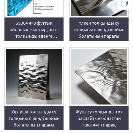
SS304 4×8 футтық
Үлкен толқынды су
айналық жылтыр, ағыс
толқыны пішінді шойын
толқынды еденге
болатының парағы
орнатылатын шойын
болат панелі
Орташа толқынды су
Жұқа су толқынды тот
толқыны пішінді шойын
баспайтын болаттан
болатының парағы
жасалған парақ