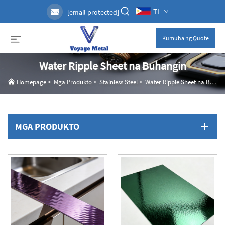
TL
[email protected]
Kumuha ng Quote
Water Ripple Sheet na Buhangin
Homepage
>
Mga Produkto
>
Stainless Steel
>
Water Ripple Sheet na Buhangin
MGA PRODUKTO