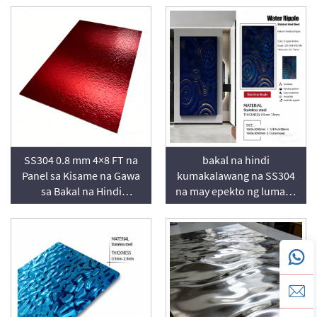
Stainless Steel
Maliit na Alon at Ulat ng
Tubig
SS304 0.8 mm 4×8 FT na
bakal na hindi
Panel sa Kisame na Gawa
kumakalawang na SS304
sa Bakal na Hindi
na may epekto ng lumang
Kumakalawang na May
tanso at bakal na may
Maliit na Ulat at Mirror-
patina ng tanso, may
polished na PVD na Pula
disenyo ng ulan na patak
na ulat para sa mga pader
na arkitektural na may
tekstura; kapal na 0.5–1.5
mm, available ang mga
sukat na pasadya