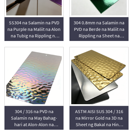
SS304 na Salamin na PVD
304 0.8mm na Salamin na
na Purple na Maliit na Alon
PVD na Berde na Maliit na
na Tubig na Rippling na
Rippling na Sheet na
Sheet na Stainless Steel
Stainless Steel
304 / 316 na PVD na
ASTM AISI SUS 304 / 316
Salamin na May Bahag-
na Mirror Gold na 3D na
hari at Alon-Alon na
Sheet ng Bakal na Hindi
Disenyo sa Mga Sheet na
Kumakalawang na May