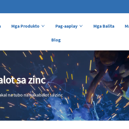
n
Mga Produkto
Pag-aaplay
Mga Balita
M
Blog
lot sa zinc
akal na tubo na nakabalot sa zinc