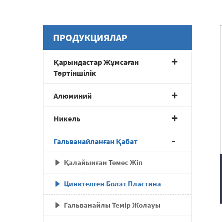
ПРОДУКЦИЯЛАР
Қарындастар Жұмсаған
Төртіншілік
Алюминий
Никель
Гальванайланған Қабат
Қалайынған Төмөс Жіп
Цинктелген Болат Пластина
Гальванайлы Темір Жолауы