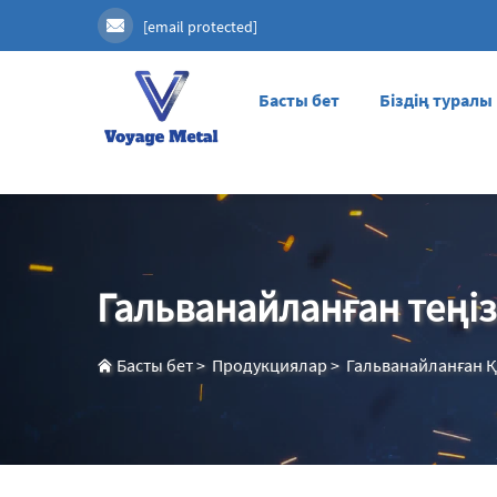
[email protected]
Басты бет
Біздің туралы
Гальванайланған теңіз
Басты бет
>
Продукциялар
>
Гальванайланған Қ