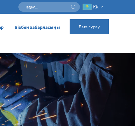
KK
Баға сұрау
ар
Бізбен хабарласыңы