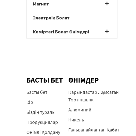
Магнит
Электрлік Болат
Көміртегі Болат Өнімдері
БАСТЫ БЕТ
ӨНІМДЕР
Басты бет
Қарындастар Жұмсаған
Төртіншілік
ldp
Алюминий
Біздің туралы
Никель
Продукциялар
Гальванайланған Қабат
Өнімді Қолдану