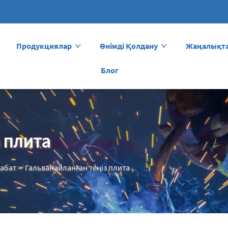
Продукциялар
Өнімді Қолдану
Жаңалықт
Блог
 плита
абат
>
Гальванайланған теңіз плита