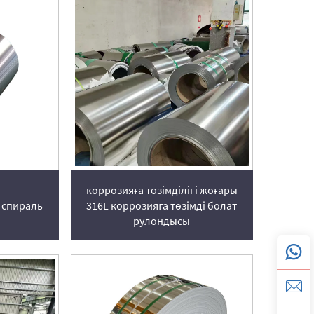
коррозияға төзімділігі жоғары
н спираль
316L коррозияға төзімді болат
рулондысы