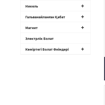
Никель
Гальванайланған Қабат
Магнит
Электрлік Болат
Көміртегі Болат Өнімдері