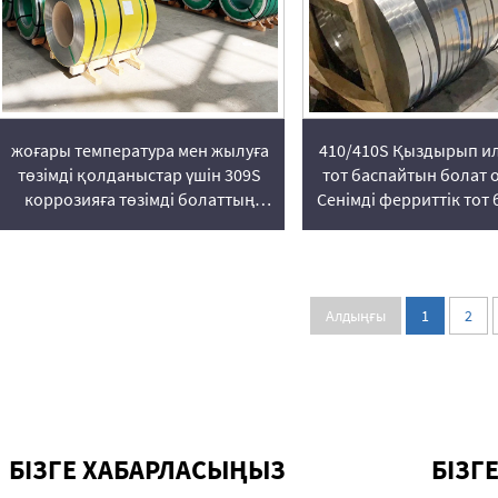
жоғары температура мен жылуға
410/410S Қыздырып и
төзімді қолданыстар үшін 309S
тот баспайтын болат 
коррозияға төзімді болаттың
Сенімді ферриттік тот
орамы
болат жеткізушісі | Vo
Алдыңғы
1
2
БІЗГЕ ХАБАРЛАСЫҢЫЗ
БІЗГ