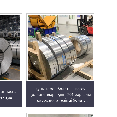
құны төмен болатын жасау
тың таспа
қолданбалары үшін 201 маркалы
ткізуші
коррозияға төзімді болат
рулондары