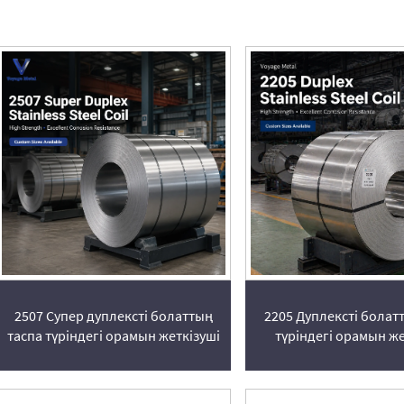
2507 Супер дуплексті болаттың
2205 Дуплексті болат
таспа түріндегі орамын жеткізуші
түріндегі орамын же