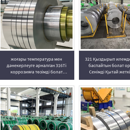
жоғары температура мен
321 Қыздырып илемде
дәнекерлеуге арналған 316Ti
баспайтын болат ор
коррозияға төзімді болат
Сенімді Қытай жеткі
рулондысы
Voyage Metal