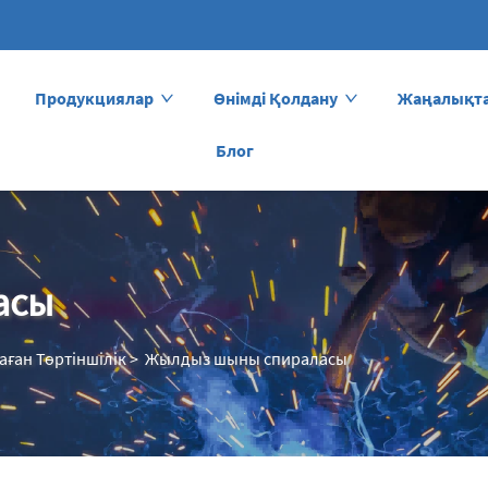
Продукциялар
Өнімді Қолдану
Жаңалықт
Блог
асы
ған Төртіншілік
>
Жылдыз шыны спираласы