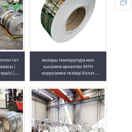
лген тот
жоғары температура мен
амасы |
қысымға арналған 347H
зушісі |
коррозияға төзімді болат
рулондысы