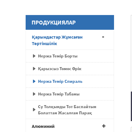
ПРОДУКЦИЯЛАР
Қарындастар Жұмсаған
Төртіншілік
Нержа Темір Борты
Қарызсыз Төмөс Өрік
Нержа Темір Спираль
Нержа Темір Табаны
Су Толқынды Тот Баспайтын
Болаттан Жасалған Парақ
Алюминий