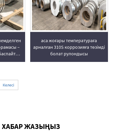
лемделген
аса жоғары температураға
орамасы –
арналған 310S коррозияға төзімді
 баспайтын
болат рулондысы
yage Metal
Келесі
Е ХАБАР ЖАЗЫҢЫЗ