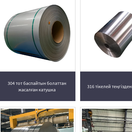
304 тот баспайтын болаттан
316 тікелей теңгізде
жасалған катушка