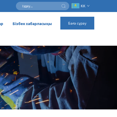
KK
Баға сұрау
ар
Бізбен хабарласыңы