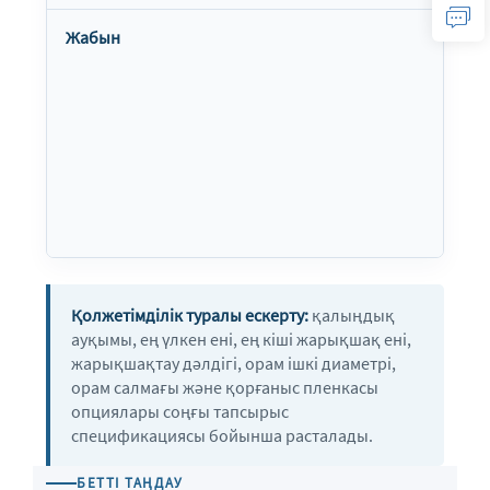
Жабын
Қолжетімділік туралы ескерту:
қалыңдық
ауқымы, ең үлкен ені, ең кіші жарықшақ ені,
жарықшақтау дәлдігі, орам ішкі диаметрі,
орам салмағы және қорғаныс пленкасы
опциялары соңғы тапсырыс
спецификациясы бойынша расталады.
БЕТТІ ТАҢДАУ