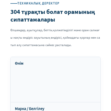
ТЕХНИКАЛЫҚ ДЕРЕКТЕР
304 тұрақты болат орамының
сипаттамалары
Өлшемдер, ауытқулар, беттің қолжетімділігі және орам салмағ
ы нақты өндіріс зауытының өндірісі, қоймадағы қорлар мен са
тып алу сипаттамасына сәйкес расталады.
Өнім
Марка / Белгілеу