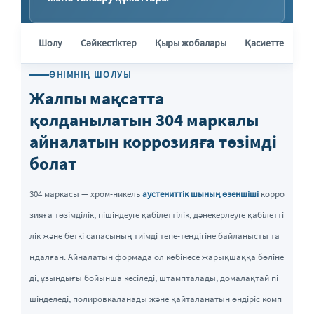
Шолу
Сәйкестіктер
Қыры жобалары
Қасиеттері
ӨНІМНІҢ ШОЛУЫ
Жалпы мақсатта
қолданылатын 304 маркалы
айналатын коррозияға төзімді
болат
304 маркасы — хром-никель
аустениттік шының өзеншіші
корро
зияға төзімділік, пішіндеуге қабілеттілік, дәнекерлеуге қабілетті
лік және беткі сапасының тиімді тепе-теңдігіне байланысты та
ңдалған. Айналатын формада ол көбінесе жарықшаққа бөліне
ді, ұзындығы бойынша кесіледі, штампталады, домалақтай пі
шінделеді, полировкаланады және қайталанатын өндіріс комп