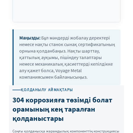
Маңызды:
Бұл мәндерді жобалау деректері
немесе нақты станок сынақ сертификатының
орнына қолданбаңыз. Нақты шарттау,
қаттылық ауқымы, пішіндеу талаптары
немесе механикалық қасиеттерді кепілдікке
алу қажет болса, Voyage Metal
компаниясымен байланысыңыз.
ҚОЛДАНЫЛУ АЙМАҚТАРЫ
304 коррозияға төзімді болат
орамының кең таралған
қолданыстары
Соңғы қолданысқа жарамдылық компоненттің конструкциясы