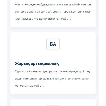
Жалпы өңдеуге, жабдықтарға және өнеркәсіптік компон
енттерге арналған салыстырмалы түрде жылтыр, салы
қты қалыңдықта домалақталған жабын.
БА
Жарық артықшылық
Тұрмыстық техника, декоративті және сыртқы түрі маң
ызды компоненттер үшін жиі таңдалатын жарқыраған
және жылтыр жабын.