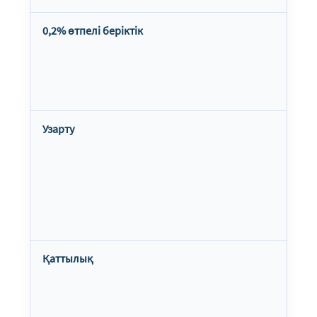
0,2% өтпелі беріктік
Узарту
Қаттылық