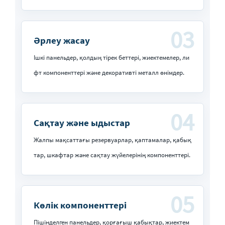
03
Әрлеу жасау
Ішкі панельдер, қолдың тірек беттері, жиектемелер, ли
фт компоненттері және декоративті металл өнімдер.
04
Сақтау және ыдыстар
Жалпы мақсаттағы резервуарлар, қаптамалар, қабық
тар, шкафтар және сақтау жүйелерінің компоненттері.
05
Көлік компоненттері
Пішінделген панельдер, қорғағыш қабықтар, жиектем