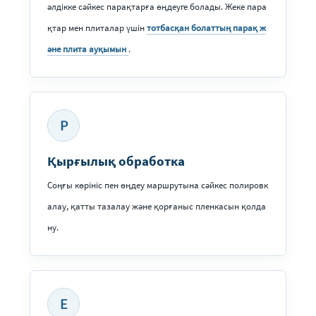
әлдікке сәйкес парақтарға өңдеуге болады. Жеке пара
қтар мен плиталар үшін
тотбасқан болаттың парақ ж
әне плита ауқымын
.
P
Қырғылық обработка
Соңғы көрініс пен өңдеу маршрутына сәйкес полировк
алау, қатты тазалау және қорғаныс пленкасын қолда
ну.
E