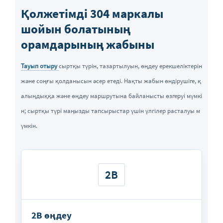
Қолжетімді 304 маркалы
шойын болатының
орамдарының жабыны
Тауып отыру
сыртқы түрін, тазартылуын, өңдеу ерекшеліктерін
және соңғы қолданысын әсер етеді. Нақты жабын өндірушіге, қ
алыңдыққа және өңдеу маршрутына байланысты өзгеруі мүмкі
н; сыртқы түрі маңызды тапсырыстар үшін үлгілер расталуы м
үмкін.
2B
2B өңдеу