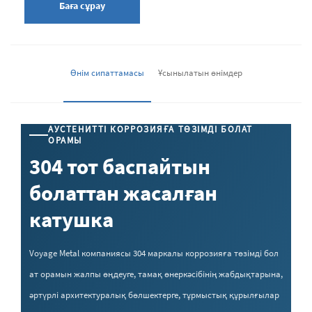
Баға сұрау
Өнім сипаттамасы
Ұсынылатын өнімдер
АУСТЕНИТТІ КОРРОЗИЯҒА ТӨЗІМДІ БОЛАТ
ОРАМЫ
304 тот баспайтын
болаттан жасалған
катушка
Voyage Metal компаниясы 304 маркалы коррозияға төзімді бол
ат орамын жалпы өңдеуге, тамақ өнеркәсібінің жабдықтарына,
әртүрлі архитектуралық бөлшектерге, тұрмыстық құрылғылар