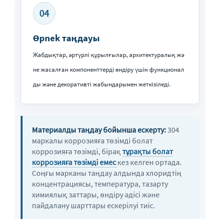
04
Өрnek таңдауы
Жабдықтар, әртүрлі құрылғылар, архитектуралық жә
не жасалған компоненттерді өндіру үшін функционал
ды және декоративті жабындарымен жеткізіледі.
Материалды таңдау бойынша ескерту:
304
маркалы коррозияға төзімді болат
коррозияға төзімді, бірақ
тұрақты болат
коррозияға төзімді емес
кез келген ортада.
Соңғы марканы таңдау алдында хлоридтің
концентрациясы, температура, тазарту
химиялық заттары, өндіру әдісі және
пайдалану шарттары ескерілуі тиіс.