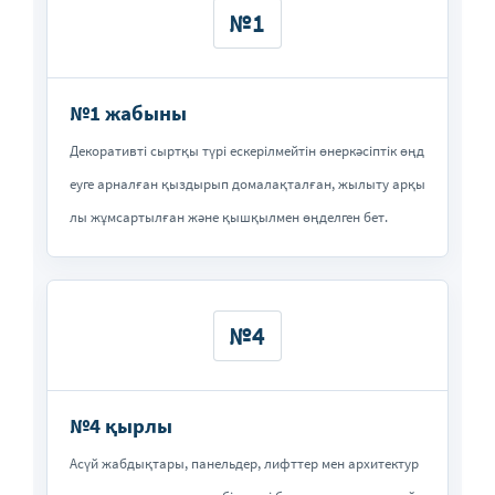
№1
№1 жабыны
Декоративті сыртқы түрі ескерілмейтін өнеркәсіптік өңд
еуге арналған қыздырып домалақталған, жылыту арқы
лы жұмсартылған және қышқылмен өңделген бет.
№4
№4 қырлы
Асүй жабдықтары, панельдер, лифттер мен архитектур