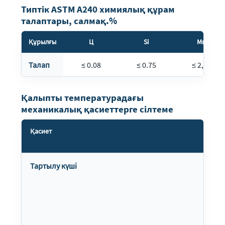
Типтік ASTM A240 химиялық құрам
талаптары, салмақ.%
Құрылғы
Ц
Si
Mn
Талап
≤ 0.08
≤ 0.75
≤ 2,00
Қалыпты температурадағы
механикалық қасиеттерге сілтеме
Қасиет
Тартылу күші