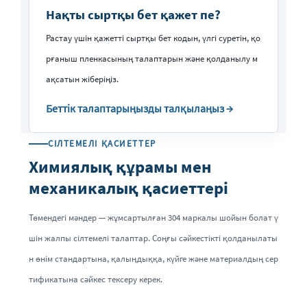
Нақты сыртқы бет қажет пе?
Растау үшін қажетті сыртқы бет кодын, үлгі суретін, қо
рғаныш пленкасының талаптарын және қолданылу м
ақсатын жіберіңіз.
Беттік талаптарыңызды талқылаңыз →
СІЛТЕМЕЛІ ҚАСИЕТТЕР
Химиялық құрамы мен
механикалық қасиеттері
Төмендегі мәндер — жұмсартылған 304 маркалы шойын болат ү
шін жалпы сілтемелі талаптар. Соңғы сәйкестікті қолданылаты
н өнім стандартына, қалыңдыққа, күйге және материалдың сер
тификатына сәйкес тексеру керек.