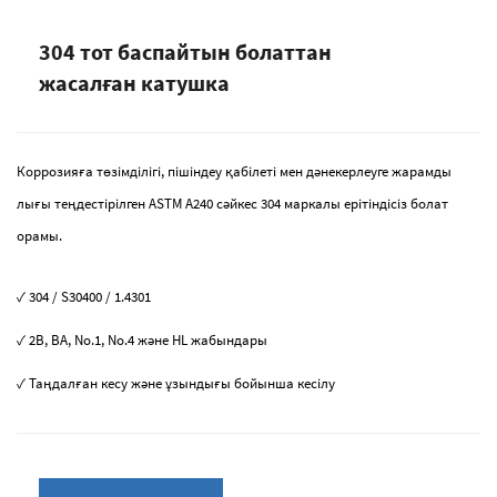
304 тот баспайтын болаттан
жасалған катушка
Коррозияға төзімділігі, пішіндеу қабілеті мен дәнекерлеуге жарамды
лығы теңдестірілген ASTM A240 сәйкес 304 маркалы ерітіндісіз болат
орамы.
✓ 304 / S30400 / 1.4301
✓ 2B, BA, No.1, No.4 және HL жабындары
✓ Таңдалған кесу және ұзындығы бойынша кесілу