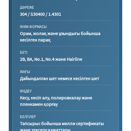
ДӘРЕЖЕ
304 / S30400 / 1.4301
ӨНІМ ФОРМАСЫ
Орам, жолақ және ұзындығы бойынша
кесілген парақ
БЕТІ
2B, BA, No.1, No.4 және Hairline
ЖАҒЫ
Дайындалған шет немесе кесілген шет
ӨҢДЕУ
Кесу, кесіп алу, полировкалау және
пленкамен қорғау
БЕЛГІЛЕР
Тапсырыс бойынша милли сертификаты
және тексеру құжаттары