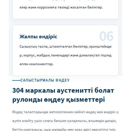
елер және коррозияға төзімді жасалған бөліктер.
06
Жалпы өндіріс
Сызықтық таспа, штампталған бөліктер, кронштейнде
р, корпус, жабдық панельдері және домалақтап пішінд
елген компоненттер.
САЛЫСТЫРМАЛЫ ӨҢДЕУ
304 маркалы аустенитті болат
рулонды өңдеу қызметтері
Өңдеу талаптарында жеткізілгеннен кейінгі өңдеу мен өндіріс қ
аупін азайту үшін соңғы бөлшек қолданысы, өлшемдік дәлдік,
беттің қорғанысы, қыр жағдайы мен орау әдісі көрсетілуі тиіс.