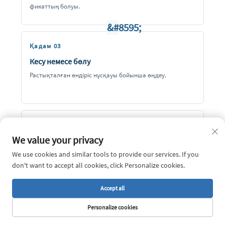
фикаттың болуы.
Қадам 03
Кесу немесе бөлу
Растықталған өндіріс нұсқауы бойынша өңдеу.
Қадам 04
We value your privacy
Бетін қорғау
We use cookies and similar tools to provide our services. If you
Тасымалдау мен жұмыс істеу үшін плёнка, қағаз немесе б
асқа келісілген қорғау.
don't want to accept all cookies, click Personalize cookies.
Accept all
Қадам 05
Personalize cookies
Ақырындағы тексеру