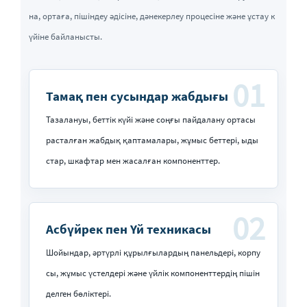
на, ортаға, пішіндеу әдісіне, дәнекерлеу процесіне және ұстау к
үйіне байланысты.
01
Тамақ пен сусындар жабдығы
Тазалануы, беттік күйі және соңғы пайдалану ортасы
расталған жабдық қаптамалары, жұмыс беттері, ыды
стар, шкафтар мен жасалған компоненттер.
02
Асбүйрек пен Үй техникасы
Шойындар, әртүрлі құрылғылардың панельдері, корпу
сы, жұмыс үстелдері және үйлік компоненттердің пішін
делген бөліктері.