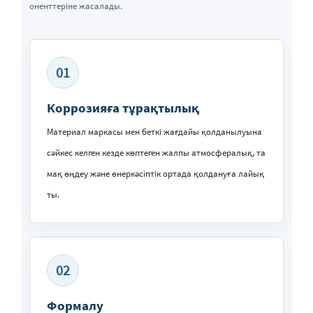
оненттеріне жасалады.
01
Коррозияға тұрақтылық
Материал маркасы мен беткі жағдайы қолданылуына
сәйкес келген кезде көптеген жалпы атмосфералық, та
мақ өңдеу және өнеркәсіптік ортада қолдануға лайық
ты.
02
Формалу