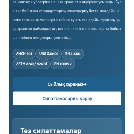
ға, сақтау жүйелеріне және өнеркәсіптік өндіріске ұсынады. Сұр
аныс бойынша стандарттарға, өлшемдерге, беттің жағдайына
және тапсырыс мөлшеріне сәйкес суытылған дайындалған, қы
здырылған дайындалған, кесілген орам және ұзындығы бойын
ша кесілген нұсқалары қолжетімді.
АИСИ 304
UNS S30400
EN 1.4301
ASTM A240 / A240M
EN 10088-2
→
Сыйлық сұраңыз
Сипаттамаларды қарау
Тез сипаттамалар