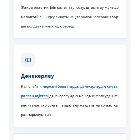
Жақсы эластиктілік қалыптау, созу, штамптау және до
малақтай пішіндеу сияқты кең таралған операциялар
ды қолдауға мүмкіндік береді.
03
Дәнекерлеу
Келіспейтін
нержелі болаттарды дәнекерлеудің кең та
ралған әдістері
дәнекерлеу әдісі мен дәнекерлеуден ке
йінгі талаптар соңғы пайдалану жағдайына сәйкес қа
растырылуы тиіс.