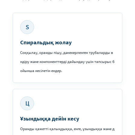
S
Спиральдық жолау
Соққылау, орамды пішу, дәнекерленген трубаларды ө
ндіру және компоненттерді дайындау үшін тапсырыс б
ойынша кесілетін ендер.
Ц
Ұзындыққа дейін кесу
Орамды қажетті қалыңдыққа, енге, ұзындыққа және д