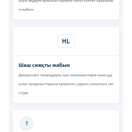
алық өңдеуге арналған біркелкі бағытталған қарапайы
м жабын.
HL
Шаш сияқты жабын
Декоративті панельдерге, ішкі компоненттерге және құр
ылыс қолданыстарына арналған үздіксіз сызықтық тек
стура.
?