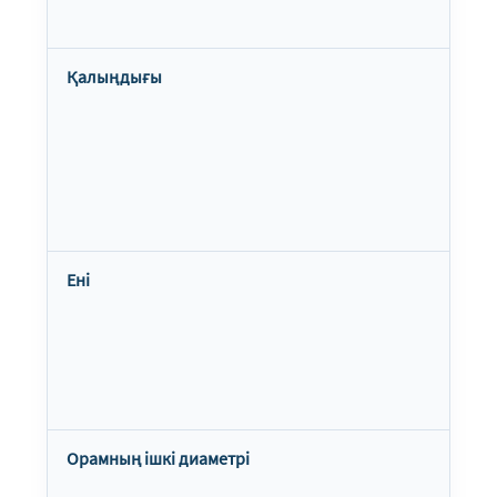
Қалыңдығы
Ені
Орамның ішкі диаметрі