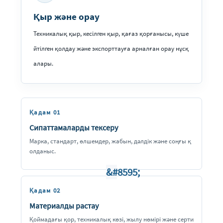
Қыр және орау
Техникалық қыр, кесілген қыр, қағаз қорғанысы, күше
йтілген қолдау және экспорттауға арналған орау нұсқ
алары.
Қадам 01
Сипаттамаларды тексеру
Марка, стандарт, өлшемдер, жабын, дәлдік және соңғы қ
олданыс.
Қадам 02
Материалды растау
Қоймадағы қор, техникалық көзі, жылу нөмірі және серти