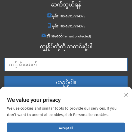
ဆက်သွယ်ရန်
ဖုန်း:
+86-18917994375
ဖုန်း:
+86-18917994375
အီးမေးလ်:
[email protected]
ကျွန်ုပ်တို့ကို သတင်းပို့ပါ
ယခုပို့ပါ။
We value your privacy
We use cookies and similar tools to provide our services. If you
don't want to accept all cookies, click Personalize cookies.
မူရင်းပိုင်ခွင့် © ၂၀၂၆ တရုတ်နိုင်ငံ ဗွိုင်းယော့ဂ် မက်တယ် ကုမ္ပဏီလီမိတက်။
အားလုံးသော အခွင့်အရေးများ ကာကွယ်ထားပါသည်။ |
လျှို့ဝှက်မှုမူဝါဒ
Accept all