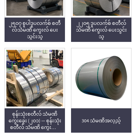
၂၅၀၇ စူပါဒူပလက်စ် စတီ
၂၂၀၅ ဒူပလက်စ် စတီလ်
လ်သံမဏိ ကွေးလ် ပေး
သံမဏိ ကွေးလ် ပေးသွင်း
သွင်းသူ
သူ
စုန်းသုံးစတီလ် သံမဏိ
ကွေးခွေး (၂၀၁) — စုန်းသုံး
304 သံမဏိအလှည့်
စတီလ် သံမဏိ ကွေးခွေး
(၂၀၁) သည် စရိတ်