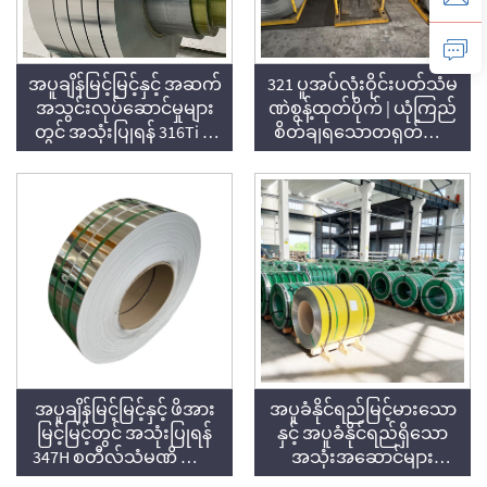
အပူချိန်မြင့်မြင့်နှင့် အဆက်
321 ပူအပ်လုံးဝိုင်းပတ်သံမ
အသွင်းလုပ်ဆောင်မှုများ
ဏဲစွန့်ထုတ်ပိုက် | ယုံကြည်
တွင် အသုံးပြုရန် 316Ti စ
စိတ်ချရသောတရုတ်ပေး
တီလ်သံမဏိ ကွေးခွေး
သွင်းသူ | Voyage Metal
အပူချိန်မြင့်မြင့်နှင့် ဖိအား
အပူခံနိုင်ရည်မြင့်မားသော
မြင့်မြင့်တွင် အသုံးပြုရန်
နှင့် အပူခံနိုင်ရည်ရှိသော
347H စတီလ်သံမဏိ ကွေး
အသုံးအဆောင်များ
ခွေး
အတွက် 309S စတီလ်