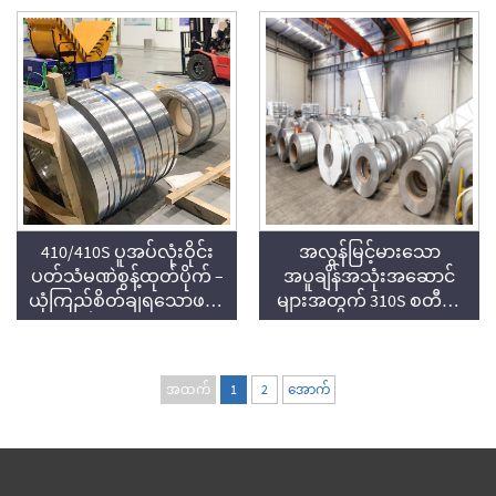
သံမဏိ ကွေးခွေး
410/410S ပူအပ်လုံးဝိုင်း
အလွန်မြင့်မားသော
ပတ်သံမဏဲစွန့်ထုတ်ပိုက် –
အပူချိန်အသုံးအဆောင်
ယုံကြည်စိတ်ချရသောဖယ်
များအတွက် 310S စတီလ်
ရိုက်သံမဏဲပေးသွင်းသူ |
သံမဏိ ကွေးပုံစံ
Voyage Metal
အထက်
1
2
အောက်