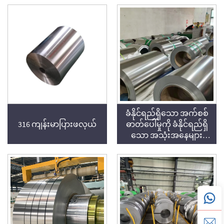
သက်သာရှိသော ဖက်ဘရီ
ကေးရှင်းအသုံးပြုမှုများ
အတွက် သင့်လျော်
ပါသည်။
ခံနိုင်ရည်ရှိသော အက်စစ်
316 ကျန်းမာပြားဖလှယ်
ဓာတ်ပေါ်မှုကို ခံနိုင်ရည်ရှိ
သော အသုံးအနေများ
အတွက် 316L စတီလ်
သံမဏိ ကွေး