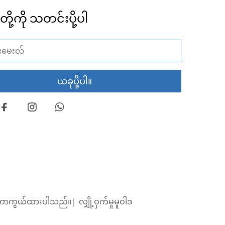
်တို့ကို သတင်းပို့ပါ
ယခုပို့ပါ။
ျား ကာကွယ်ထားပါသည်။ |
လျှို့ဝှက်မှုမူဝါဒ