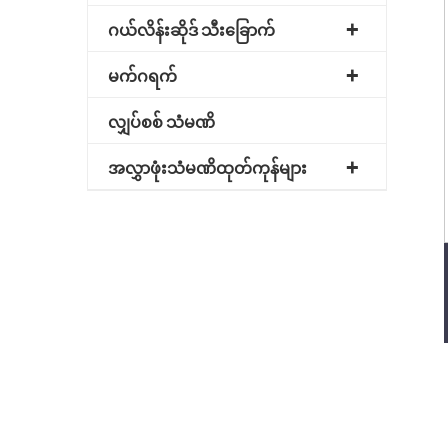
ဂယ်လိန်းဆိုဒ် သီးခြောက်
မက်ဂရက်
လျှပ်စစ် သံမဏိ
အလွှာဖုံးသံမဏိထုတ်ကုန်များ