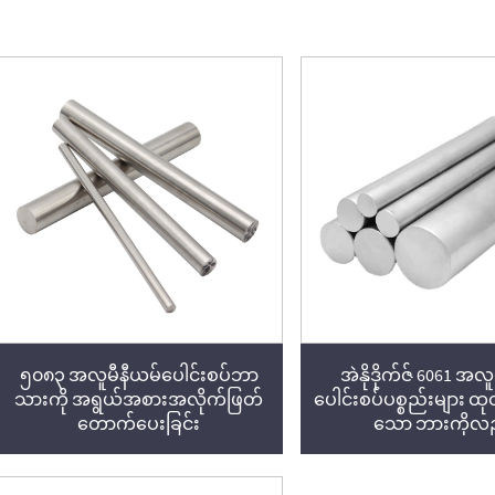
၅၀၈၃ အလူမီနီယမ်ပေါင်းစပ်ဘာ
အဲနိုဒိုက်ဇ် 6061 အလ
သားကို အရွယ်အစားအလိုက်ဖြတ်
ပေါင်းစပ်ပစ္စည်းများ ထ
တောက်ပေးခြင်း
သော ဘားကိုလ