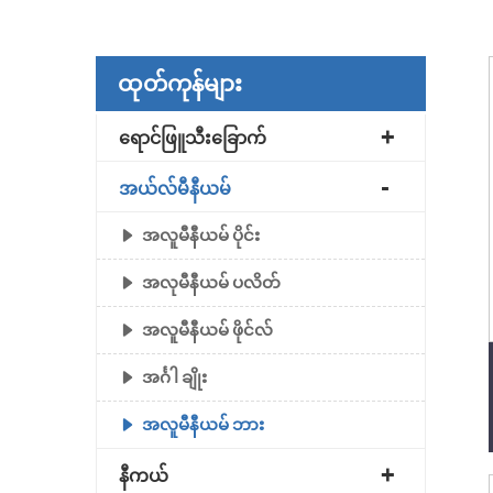
ထုတ်ကုန်များ
ရောင်ဖြူသီးခြောက်
အယ်လ်မီနီယမ်
အလူမီနီယမ် ပိုင်း
အလုမီနီယမ် ပလိတ်
အလူမီနီယမ် ဖိုင်လ်
အင်္ဂါ ချိုး
အလူမီနီယမ် ဘား
နီကယ်