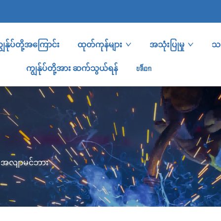
ျွန်ုပ်တို့အကြောင်း
ထုတ်ကုန်များ
အသုံးပြုမှု
သတ
ကျွန်ုပ်တို့အား ဆက်သွယ်ရန်
บล็อก
>
အလျာမင်ဘား