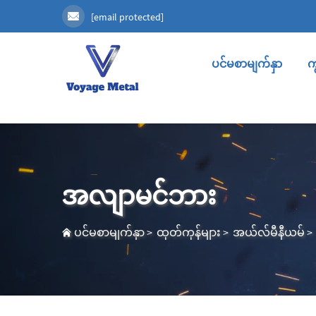
[email protected]
ပင်မစာမျက်နှာ
က
အလျာမင်ဘား
ပင်မစာမျက်နှာ
>
ထုတ်ကုန်များ
>
အယ်လ်မီနီယမ်