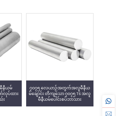
ူမီနီယမ်
၇၀၇၅ လေယာဉ်အတွက်အလူမီနီယ
ုတ်လုပ်ထား
မ်ချောင်း တိကျသော ၇၀၇၅ T6 အလူ
ည်း
မီနီယမ်ပေါင်းစပ်ဘာသား