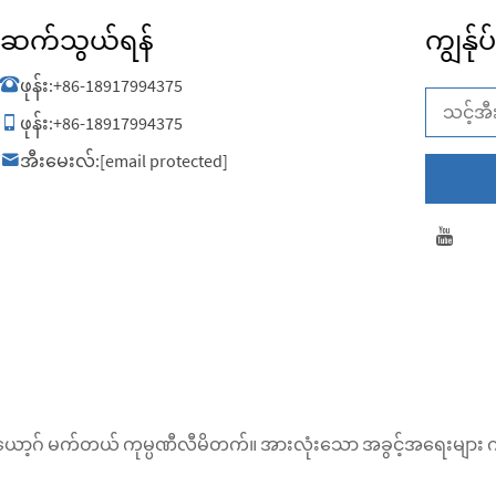
ဆက်သွယ်ရန်
ကျွန်ုပ
ဖုန်း:
+86-18917994375
ဖုန်း:
+86-18917994375
အီးမေးလ်:
[email protected]
ံ ဗွိုင်းယော့ဂ် မက်တယ် ကုမ္ပဏီလီမိတက်။ အားလုံးသော အခွင့်အရေးမ