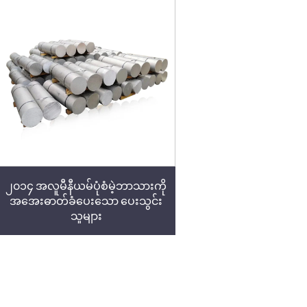
၂၀၁၄ အလူမီနီယမ်ပုံစံမဲ့ဘာသားကို
အအေးဓာတ်ခံပေးသော ပေးသွင်း
သူများ