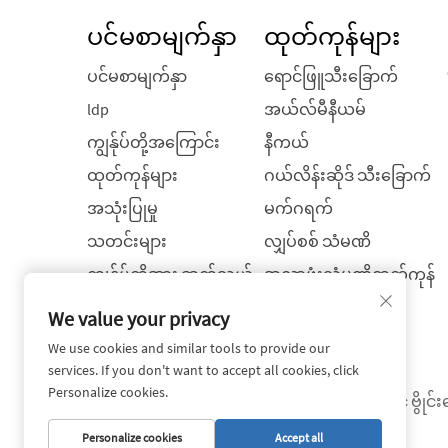
ပင်မစာမျက်နှာ
ထုတ်ကုန်များ
ပင်မစာမျက်နှာ
ရောင်ဖြူသီးခြောက်
ldp
အယ်လ်မီနီယမ်
ကျွန်ုပ်တို့အကြောင်း
နီကယ်
ထုတ်ကုန်များ
ဂယ်လိန်းဆိုဒ် သီးခြောက်
အသုံးပြုမှု
မက်ဂရက်
သတင်းများ
လျှပ်စစ် သံမဏိ
ကျွန်ုပ်တို့အား ဆက်သွယ်
အလွှာဖုံးသံမဏိထုတ်ကုန်
ရန်
များ
We value your privacy
บล็อก
We use cookies and similar tools to provide our
services. If you don't want to accept all cookies, click
Personalize cookies.
မူရင်းပိုင်ခွင့် © ၂၀၂၆ တရုတ်နိုင်င
Personalize cookies
Accept all