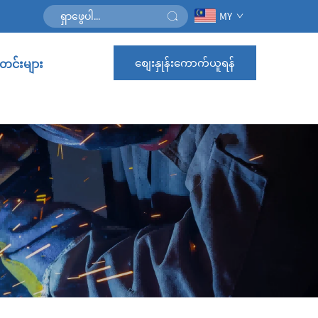
MY
စျေးနှုန်းကောက်ယူရန်
င်းများ