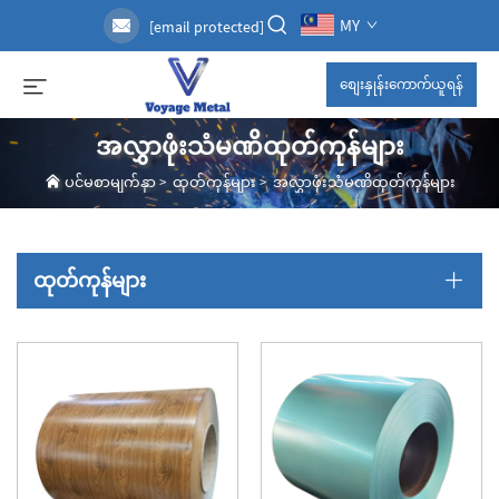
MY
[email protected]
စျေးနှုန်းကောက်ယူရန်
အလွှာဖုံးသံမဏိထုတ်ကုန်များ
ပင်မစာမျက်နှာ
>
ထုတ်ကုန်များ
>
အလွှာဖုံးသံမဏိထုတ်ကုန်များ
ထုတ်ကုန်များ