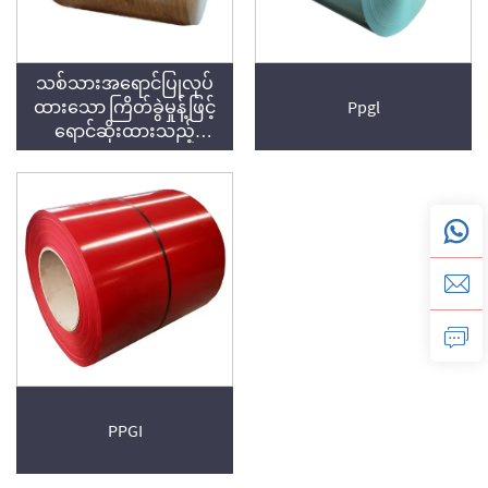
သစ်သားအရောင်ပြုလုပ်
ထားသော ကြိတ်ခွဲမှုန့်ဖြင့်
Ppgl
ရောင်ဆိုးထားသည့်
သံချောင်း cu
PPGI