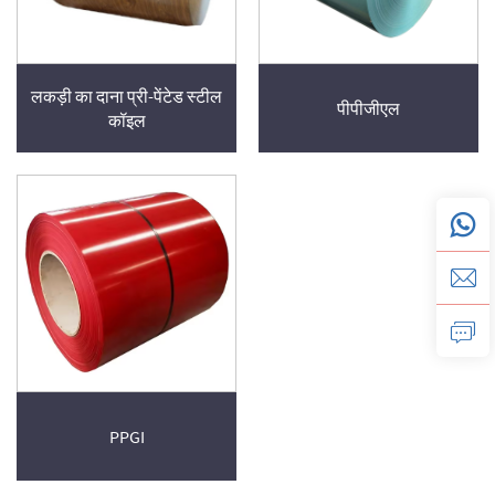
लकड़ी का दाना प्री-पेंटेड स्टील
पीपीजीएल
कॉइल
PPGI