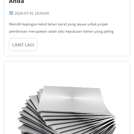
Anda
2026-07-01 16:54:00
Memilih kepingan keluli tahan karat yang sesuai untuk projek
pembinaan merupakan salah satu keputusan bahan yang paling
penting yang akan dibuat oleh jurutera projek atau pakar pengadaan.
LIHAT LAGI
Pilihan yang salah boleh menyebabkan kakisan awal, kegagalan
struktur, kos...