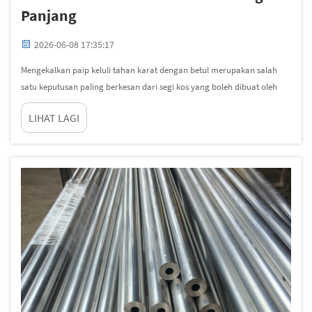
Panjang
2026-06-08 17:35:17
Mengekalkan paip keluli tahan karat dengan betul merupakan salah
satu keputusan paling berkesan dari segi kos yang boleh dibuat oleh
pengurus kemudahan industri atau projek pembinaan. Walaupun keluli
LIHAT LAGI
tahan karat secara semula jadi tahan terhadap kakisan dan tekanan
mekanikal, ia bukan sepenuhnya...