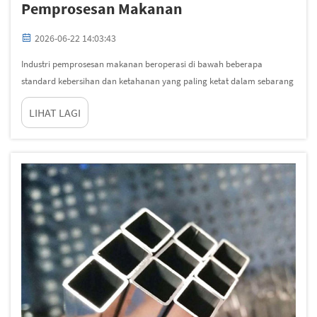
Pemprosesan Makanan
2026-06-22 14:03:43
Industri pemprosesan makanan beroperasi di bawah beberapa
standard kebersihan dan ketahanan yang paling ketat dalam sebarang
sektor industri. Setiap permukaan, kelengkapan, dan komponen
LIHAT LAGI
struktur yang bersentuhan dengan makanan mesti memenuhi
keperluan keselamatan yang ketat...