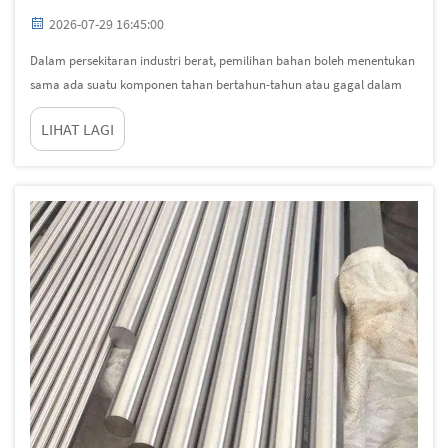
2026-07-29 16:45:00
Dalam persekitaran industri berat, pemilihan bahan boleh menentukan
sama ada suatu komponen tahan bertahun-tahun atau gagal dalam
masa beberapa bulan. Rod besi tahan karat telah menjadi pilihan
LIHAT LAGI
bahan asas di pelbagai sektor yang memerlukan kekuatan dan
rintangan terhadap kakisan,...