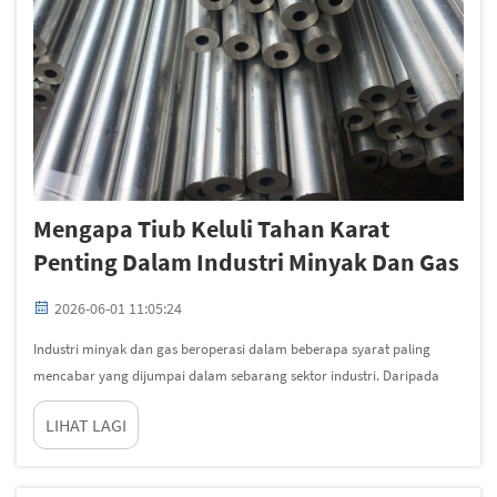
Mengapa Tiub Keluli Tahan Karat
Penting Dalam Industri Minyak Dan Gas
2026-06-01 11:05:24
Industri minyak dan gas beroperasi dalam beberapa syarat paling
mencabar yang dijumpai dalam sebarang sektor industri. Daripada
platform pengekstrakan laut dalam hingga kilang penapisan darat dan
LIHAT LAGI
kemudahan pemprosesan petrokimia, infrastruktur yang digunakan
untuk mengangkut hidrokarbon...