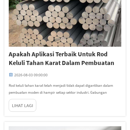
Apakah Aplikasi Terbaik Untuk Rod
Keluli Tahan Karat Dalam Pembuatan
2026-08-03 09:00:00
Rod keluli tahan karat telah menjadi tidak dapat digantikan dalam
pembuatan moden di hampir setiap sektor industri. Gabungan
kekuatan, rintangan terhadap kakisan, dan keluwesan menjadikannya
LIHAT LAGI
pilihan utama bagi jurutera dan pengilang yang mencari...