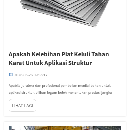
Apakah Kelebihan Plat Keluli Tahan
Karat Untuk Aplikasi Struktur
2026-06-26 09:38:17
Apabila jurutera dan profesional pembelian menilai bahan untuk
aplikasi struktur, pilihan logam boleh menentukan prestasi jangka
panjang, keselamatan, dan profil kos bagi keseluruhan projek. Antara
LIHAT LAGI
banyak pilihan yang tersedia, keluli tahan karat pl...