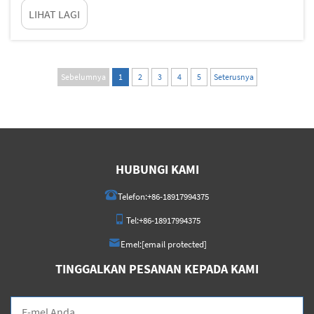
LIHAT LAGI
pengambilan keputusan melibatkan...
Sebelumnya
1
2
3
4
5
Seterusnya
HUBUNGI KAMI
Telefon:
+86-18917994375
Tel:
+86-18917994375
Emel:
[email protected]
TINGGALKAN PESANAN KEPADA KAMI