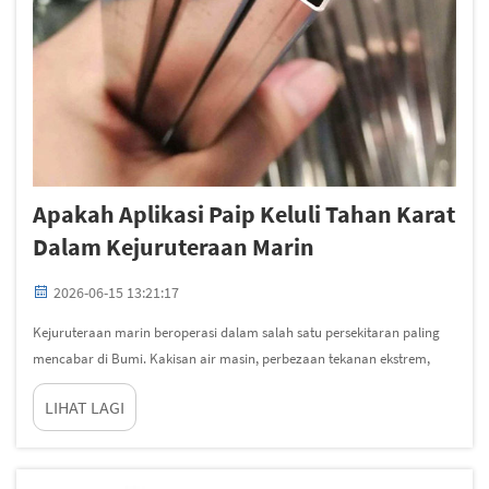
Apakah Aplikasi Paip Keluli Tahan Karat
Dalam Kejuruteraan Marin
2026-06-15 13:21:17
Kejuruteraan marin beroperasi dalam salah satu persekitaran paling
mencabar di Bumi. Kakisan air masin, perbezaan tekanan ekstrem,
tekanan mekanikal berterusan, dan penempelan biologi hanyalah
LIHAT LAGI
beberapa daripada daya-daya yang mencabar setiap komponen di
atas kapal...