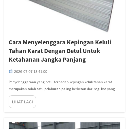
Cara Menyelenggara Kepingan Keluli
Tahan Karat Dengan Betul Untuk
Ketahanan Jangka Panjang
2026-07-07 13:41:00
Penyelenggaraan yang betul terhadap kepingan keluli tahan karat
merupakan salah satu pelaburan paling berkesan dari segi kos yang
boleh dilakukan oleh mana-mana operasi industri atau kemudahan
LIHAT LAGI
fabrikasi. Apabila kepingan keluli tahan karat terdedah kepada
persekitaran yang keras, agen kimia, tekanan mekanikal, o...