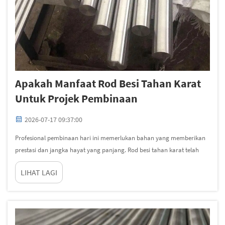
Apakah Manfaat Rod Besi Tahan Karat
Untuk Projek Pembinaan
2026-07-17 09:37:00
Profesional pembinaan hari ini memerlukan bahan yang memberikan
prestasi dan jangka hayat yang panjang. Rod besi tahan karat telah
menjadi salah satu pilihan paling dipercayai dalam projek pembinaan
LIHAT LAGI
struktur, sivil dan industri. Gabungan sifat mekanikalnya,...