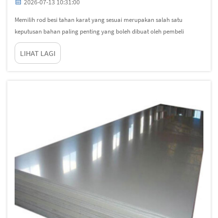
2026-07-13 10:31:00
Memilih rod besi tahan karat yang sesuai merupakan salah satu
keputusan bahan paling penting yang boleh dibuat oleh pembeli
industri atau jurutera. Gred yang salah boleh menyebabkan kakisan
LIHAT LAGI
awal, kegagalan mekanikal atau kos berlebihan yang tidak perlu.
Dengan begitu banyak aloi...