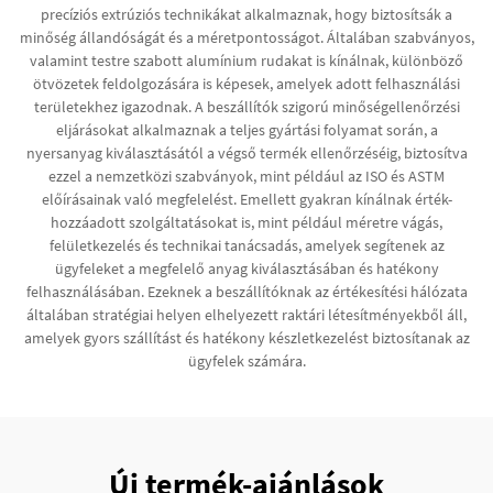
precíziós extrúziós technikákat alkalmaznak, hogy biztosítsák a
minőség állandóságát és a méretpontosságot. Általában szabványos,
valamint testre szabott alumínium rudakat is kínálnak, különböző
ötvözetek feldolgozására is képesek, amelyek adott felhasználási
területekhez igazodnak. A beszállítók szigorú minőségellenőrzési
eljárásokat alkalmaznak a teljes gyártási folyamat során, a
nyersanyag kiválasztásától a végső termék ellenőrzéséig, biztosítva
ezzel a nemzetközi szabványok, mint például az ISO és ASTM
előírásainak való megfelelést. Emellett gyakran kínálnak érték-
hozzáadott szolgáltatásokat is, mint például méretre vágás,
felületkezelés és technikai tanácsadás, amelyek segítenek az
ügyfeleket a megfelelő anyag kiválasztásában és hatékony
felhasználásában. Ezeknek a beszállítóknak az értékesítési hálózata
általában stratégiai helyen elhelyezett raktári létesítményekből áll,
amelyek gyors szállítást és hatékony készletkezelést biztosítanak az
ügyfelek számára.
Új termék-ajánlások