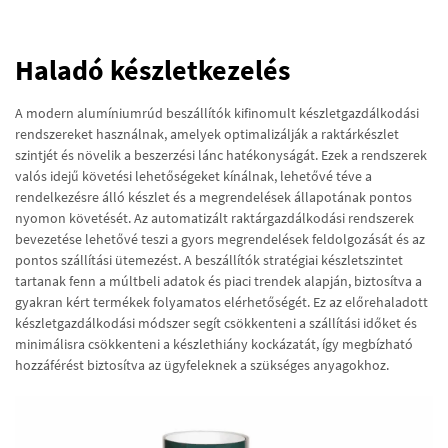
Haladó készletkezelés
A modern alumíniumrúd beszállítók kifinomult készletgazdálkodási
rendszereket használnak, amelyek optimalizálják a raktárkészlet
szintjét és növelik a beszerzési lánc hatékonyságát. Ezek a rendszerek
valós idejű követési lehetőségeket kínálnak, lehetővé téve a
rendelkezésre álló készlet és a megrendelések állapotának pontos
nyomon követését. Az automatizált raktárgazdálkodási rendszerek
bevezetése lehetővé teszi a gyors megrendelések feldolgozását és az
pontos szállítási ütemezést. A beszállítók stratégiai készletszintet
tartanak fenn a múltbeli adatok és piaci trendek alapján, biztosítva a
gyakran kért termékek folyamatos elérhetőségét. Ez az előrehaladott
készletgazdálkodási módszer segít csökkenteni a szállítási időket és
minimálisra csökkenteni a készlethiány kockázatát, így megbízható
hozzáférést biztosítva az ügyfeleknek a szükséges anyagokhoz.