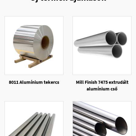
8011 Alumínium tekercs
Mill Finish 7475 extrudált
alumínium cső