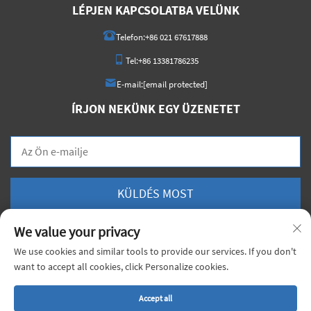
LÉPJEN KAPCSOLATBA VELÜNK
Telefon:
+86 021 67617888
Tel:
+86 13381786235
E-mail:
[email protected]
ÍRJON NEKÜNK EGY ÜZENETET
KÜLDÉS MOST
We value your privacy
We use cookies and similar tools to provide our services. If you don't
want to accept all cookies, click Personalize cookies.
Szerzői jog © 2025 China Shanghai Xiongji Materials Co., Ltd. Minden jog
fenntartva. |
Adatvédelmi irányelvek
Accept all