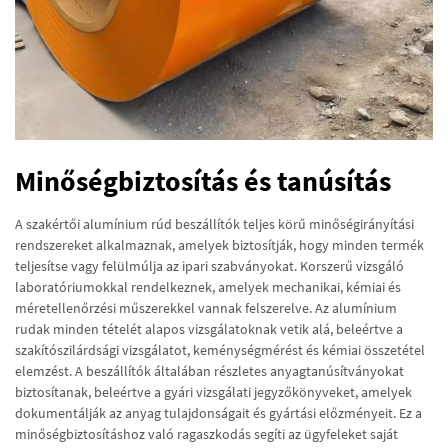
Minőségbiztosítás és tanúsítás
A szakértői alumínium rúd beszállítók teljes körű minőségirányítási
rendszereket alkalmaznak, amelyek biztosítják, hogy minden termék
teljesítse vagy felülmúlja az ipari szabványokat. Korszerű vizsgáló
laboratóriumokkal rendelkeznek, amelyek mechanikai, kémiai és
méretellenőrzési műszerekkel vannak felszerelve. Az alumínium
rudak minden tételét alapos vizsgálatoknak vetik alá, beleértve a
szakítószilárdsági vizsgálatot, keménységmérést és kémiai összetétel
elemzést. A beszállítók általában részletes anyagtanúsítványokat
biztosítanak, beleértve a gyári vizsgálati jegyzőkönyveket, amelyek
dokumentálják az anyag tulajdonságait és gyártási előzményeit. Ez a
minőségbiztosításhoz való ragaszkodás segíti az ügyfeleket saját