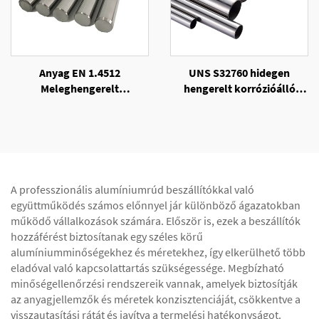
Anyag EN 1.4512
UNS S32760 hidegen
Meleghengerelt
hengerelt korrózióálló
rozsdamentes acélrúd
kerek cső
A professzionális alumíniumrúd beszállítókkal való
együttműködés számos előnnyel jár különböző ágazatokban
működő vállalkozások számára. Először is, ezek a beszállítók
hozzáférést biztosítanak egy széles körű
alumíniumminőségekhez és méretekhez, így elkerülhető több
eladóval való kapcsolattartás szükségessége. Megbízható
minőségellenőrzési rendszereik vannak, amelyek biztosítják
az anyagjellemzők és méretek konzisztenciáját, csökkentve a
visszautasítási rátát és javítva a termelési hatékonyságot.