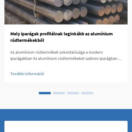
Mely iparágak profitálnak leginkább az alumínium
rúdtermékekből
Az alumínium rúdtermékek sokoldalúsága a modern
iparágakban Az alumínium rúdtermékeket számos iparágban
alkalmazzák, köszönhetően különleges kombinációnak
erősségüknek, könnyűségüknek és korrózióállóságuknak. Ezek
További információ
a termékek kiváló...