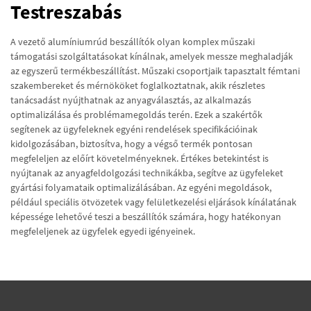
Testreszabás
A vezető alumíniumrúd beszállítók olyan komplex műszaki
támogatási szolgáltatásokat kínálnak, amelyek messze meghaladják
az egyszerű termékbeszállítást. Műszaki csoportjaik tapasztalt fémtani
szakembereket és mérnököket foglalkoztatnak, akik részletes
tanácsadást nyújthatnak az anyagválasztás, az alkalmazás
optimalizálása és problémamegoldás terén. Ezek a szakértők
segítenek az ügyfeleknek egyéni rendelések specifikációinak
kidolgozásában, biztosítva, hogy a végső termék pontosan
megfeleljen az előírt követelményeknek. Értékes betekintést is
nyújtanak az anyagfeldolgozási technikákba, segítve az ügyfeleket
gyártási folyamataik optimalizálásában. Az egyéni megoldások,
például speciális ötvözetek vagy felületkezelési eljárások kínálatának
képessége lehetővé teszi a beszállítók számára, hogy hatékonyan
megfeleljenek az ügyfelek egyedi igényeinek.