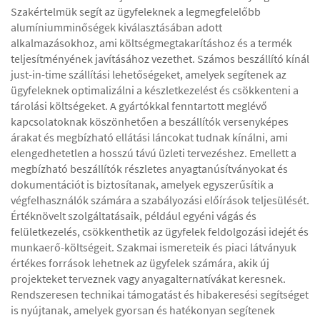
Szakértelmük segít az ügyfeleknek a legmegfelelőbb
alumíniumminőségek kiválasztásában adott
alkalmazásokhoz, ami költségmegtakarításhoz és a termék
teljesítményének javításához vezethet. Számos beszállító kínál
just-in-time szállítási lehetőségeket, amelyek segítenek az
ügyfeleknek optimalizálni a készletkezelést és csökkenteni a
tárolási költségeket. A gyártókkal fenntartott meglévő
kapcsolatoknak köszönhetően a beszállítók versenyképes
árakat és megbízható ellátási láncokat tudnak kínálni, ami
elengedhetetlen a hosszú távú üzleti tervezéshez. Emellett a
megbízható beszállítók részletes anyagtanúsítványokat és
dokumentációt is biztosítanak, amelyek egyszerűsítik a
végfelhasználók számára a szabályozási előírások teljesülését.
Értéknövelt szolgáltatásaik, például egyéni vágás és
felületkezelés, csökkenthetik az ügyfelek feldolgozási idejét és
munkaerő-költségeit. Szakmai ismereteik és piaci látványuk
értékes források lehetnek az ügyfelek számára, akik új
projekteket terveznek vagy anyagalternatívákat keresnek.
Rendszeresen technikai támogatást és hibakeresési segítséget
is nyújtanak, amelyek gyorsan és hatékonyan segítenek