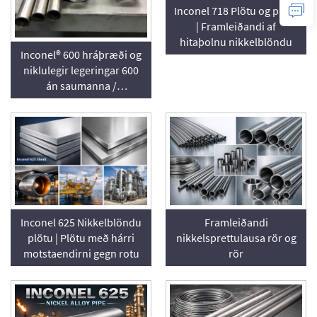
Inconel 718 Plötu og plötu
| Framleiðandi af
hitaþolnu nikkelblöndu
Inconel® 600 hráþræði og
niklulegir legeringar 600
án saumanna /
saumsettur reikja – UNS
N06600
Inconel 625 Nikkelblöndu
Framleiðandi
plötu | Plötu með hárri
nikkelsprettulausa rör og
motstaendirni gegn rotu
rör