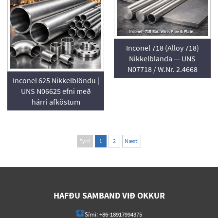
Inconel 718 (Alloy 718)
Nikkelblanda — UNS
N07718 / W.Nr. 2.4668
Inconel 625 Nikkelblöndu |
UNS N06625 efni með
hárri afköstum
Fyrri
1
2
Næsti
HAFÐU SAMBAND VIÐ OKKUR
Sími:
+86-18917994375