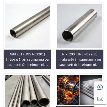
Nikl 201 (UNS N02201)
Nikl 200 (UNS N02200)
hráþræði án saumanna og
hráþræði án saumanna og
saumsett úr hreinum nikli
saumsett úr hreinum nikli,
með lágan kolefnishald,
aðilinn
aðilinn