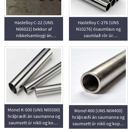
Hastelloy C-22 (UNS
Hastelloy C-276 (UNS
N06022) bekkur af
N10276) ósaumlaus og
nikkelsamloygi án
saumlað rör úr
saumanna og með
nikkellegeringu, aðilinn
saumum, aðilinn sem
sem veitir þau
veitir þennan vöruflokk
Monel K-500 (UNS N05500)
Monel 400 (UNS N04400)
hráþræði án saumanna og
hráþræði án saumanna og
saumsett úr nikli og kopri
saumsett úr nikli og kopri,
með háa styrk, aðilinn
aðilinn