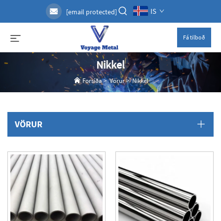
IS
[email protected]
Fá tilboð
Nikkel
Forsíða
>
Vörur
>
Nikkel
VÖRUR