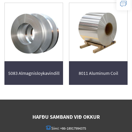
5083 Almagnisloykavindill
8011 Aluminum Coil
HAFÐU SAMBAND VIÐ OKKUR
Sími:
+86-18917994375