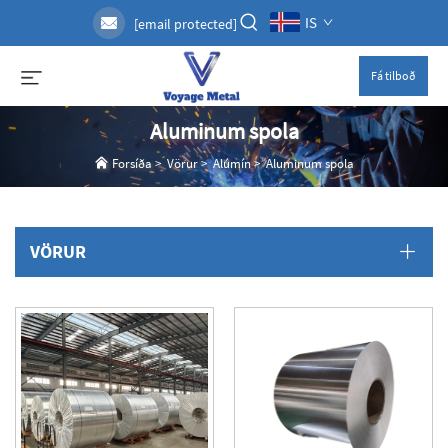
IS
[email protected]
Fá tilboð
Aluminum spola
Forsíða
>
Vörur
>
Alúmín
>
Aluminum spola
VÖRUR