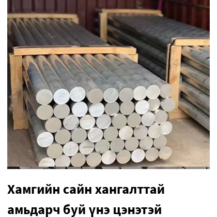
Хамгийн сайн хангалттай
амьдарч буй үнэ цэнэтэй