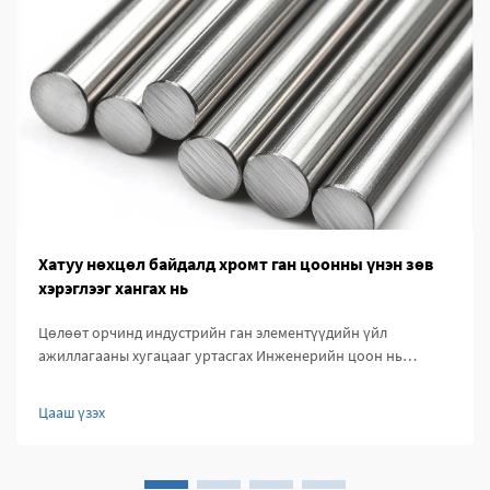
Хатуу нөхцөл байдалд хромт ган цоонны үнэн зөв
хэрэглээг хангах нь
Цөлөөт орчинд индустрийн ган элементүүдийн үйл
ажиллагааны хугацааг уртасгах Инженерийн цоон нь
индустрийн шаардлагыг хэтрүүлэн ажиллуулах нь чухал
болж байна. Химийн бодисын үйлдвэрээс эхлэн...
Цааш үзэх