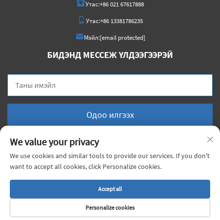
Утас:
+86 021 67617888
Утас:
+86 13381786235
Мэйл:
[email protected]
БИДЭНД МЕССЕЖ ҮЛДЭЭГЭЭРЭЙ
Одоо илгээх
We value your privacy
We use cookies and similar tools to provide our services. If you don't
want to accept all cookies, click Personalize cookies.
Бүх эрх нь Хятадын Шанхай хотын Сюньцзи материалын ХК-ны эд нарийн
баримт бичгийн дагуу хуулийн дагуу хамгаалагдсан. |
Нууцлалын бодлого
Accept all
Personalize cookies