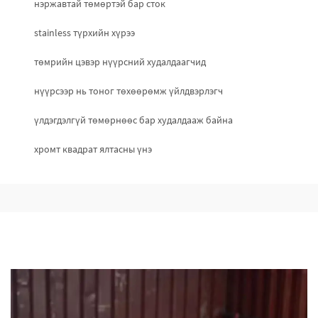
нэржавтай төмөртэй бар сток
stainless түрхийн хүрээ
төмрийн цэвэр нүүрсний худалдаагчид
нүүрсээр нь тоног төхөөрөмж үйлдвэрлэгч
үлдэгдэлгүй төмөрнөөс бар худалдааж байна
хромт квадрат ялтасны үнэ