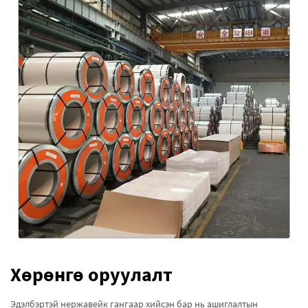
Хөрөнгө оруулалт
Эдэлбэртэй нержавейк гангаар хийсэн бар нь ашиглалтын