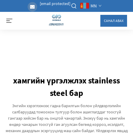
[email protected]
MN
САНАЛ АВАХ
хамгийн үргэлжлэх stainless
steel бар
Энгийн хэрэглээнээс гадна барилгын болон үйлдвэрлэлийн
салбаруудад томоохон тулгуур болон ашиглагддаг тоосгүй
гангаар хийсэн бар нь онцгой чанартай. Энэхүү бар нь хамгийн
өндөр чанарын тоосгүй ган агуулсан бөгөөд корроз, исэлдэлт,
механик даардлын эсэргүүцэлд маш сайн байдаг. Үйлдвэрлэх явцад