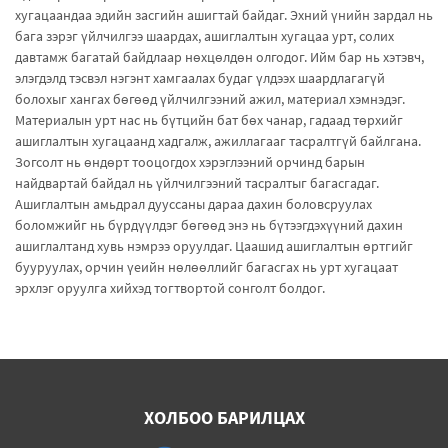
хугацаандаа эдийн засгийн ашигтай байдаг. Эхний үнийн зардал нь
бага зэрэг үйлчилгээ шаардах, ашиглалтын хугацаа урт, солих
давтамж багатай байдлаар нөхцөлдөн олгодог. Ийм бар нь хэтэвч,
элэгдэлд тэсвэл нэгэнт хамгаалах будаг үлдээх шаардлагагүй
болохыг хангах бөгөөд үйлчилгээний ажил, материал хэмнэдэг.
Материалын урт нас нь бүтцийн бат бөх чанар, гадаад төрхийг
ашиглалтын хугацаанд хадгалж, ажиллагааг тасралтгүй байлгана.
Зогсолт нь өндөрт тооцогдох хэрэглээний орчинд барын
найдвартай байдал нь үйлчилгээний тасралтыг багасгадаг.
Ашиглалтын амьдрал дууссаны дараа дахин боловсруулах
боломжийг нь бүрдүүлдэг бөгөөд энэ нь бүтээгдэхүүний дахин
ашиглалтанд хувь нэмрээ оруулдаг. Цаашид ашиглалтын өртгийг
бууруулах, орчин үеийн нөлөөллийг багасгах нь урт хугацаат
эрхлэг оруулга хийхэд тогтвортой сонголт болдог.
ХОЛБОО БАРИЛЦАХ