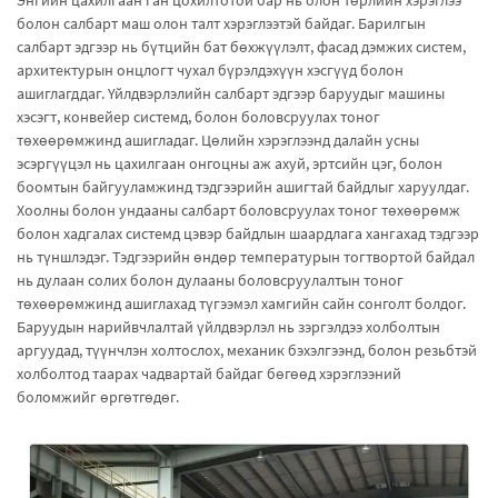
Энгийн цахилгаан ган цохилтотой бар нь олон төрлийн хэрэглээ
болон салбарт маш олон талт хэрэглээтэй байдаг. Барилгын
салбарт эдгээр нь бүтцийн бат бөхжүүлэлт, фасад дэмжих систем,
архитектурын онцлогт чухал бүрэлдэхүүн хэсгүүд болон
ашиглагддаг. Үйлдвэрлэлийн салбарт эдгээр баруудыг машины
хэсэгт, конвейер системд, болон боловсруулах тоног
төхөөрөмжинд ашигладаг. Цөлийн хэрэглээнд далайн усны
эсэргүүцэл нь цахилгаан онгоцны аж ахуй, эртсийн цэг, болон
боомтын байгууламжинд тэдгээрийн ашигтай байдлыг харуулдаг.
Хоолны болон ундааны салбарт боловсруулах тоног төхөөрөмж
болон хадгалах системд цэвэр байдлын шаардлага хангахад тэдгээр
нь түншлэдэг. Тэдгээрийн өндөр температурын тогтвортой байдал
нь дулаан солих болон дулааны боловсруулалтын тоног
төхөөрөмжинд ашиглахад түгээмэл хамгийн сайн сонголт болдог.
Баруудын нарийвчлалтай үйлдвэрлэл нь зэргэлдээ холболтын
аргуудад, түүнчлэн холтослох, механик бэхэлгээнд, болон резьбтэй
холболтод таарах чадвартай байдаг бөгөөд хэрэглээний
боломжийг өргөтгөдөг.