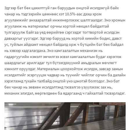
Эдгээр бат бөх цахилтгүй ган баруудын онцгой исэлдэхгүй байх
чанар нь тэдгээрийн цөмнөөс хэт 10.5%-аас дээш хром
агууламжийг анхааралтай инженерлэхээс шалтгаалдаг. Энэ хромын
агууламж нь материалыг орчны хортой нөхцөл байдалтай
тулгаруулж байгаа үед өөрийгөө сэргээдэг тогтвортой исэлдсэн
давхаргыг үүсгэдэг. Эдгээр барууд нь хортой химийн бодис, давст
ус, туйлын айдхамт нөхцөл байдалд орж ч бүтцийн бат бөх байдал
нь хэвээр хадгалагдана. Энэ хамгаалалтын механизм нь
гадаргуугийн нэмэлт эмчилгээ эсвэл хамгаалалтын будаг хэрэглэх
шаардлагыг арилгадаг тул бүтээгдэхүүний амьдралын мөчлөгт
хэмнэлт оруулдаг. Материалын цоорхойтож исэлдэх, завсар замын
исэлдэлтийг эсэргүүцэх чадвар нь түүнийг чийглэг орчин ба далайн
хэрэглээнд тухайн талбайд онцгой үнэ цэнэтэй болгодог. Энэ бат
бөх чанар нь зөвхөн исэлдэлтэнд тэсвэлгээ үзүүлэхээс зах нь,
механик элэгдэл, мөргөлдөөн ба ядаргаанд ч гайхалтай тэсвэрлэдэг.