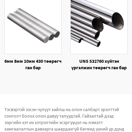
6мм 8мм 10мм 430 төөрөгч
UNS S32760 хүйтэн
ган бар
үргэлжин төөрөгч ган бар
Тэсвэртэй зэсэн чулуут хайлш нь олон салбарт эрэлттэй
сонголт болох олон давуу талуудтай. Гайхалтай дээд
зэргийн хэт их хэтрэлтийн эсэргүүцэл нь нэмэлт
хамгаалалтын давхарга шаардахгүй бөгөөд үүний үр дүнд