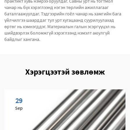
практикт хувь нэмрээ оруулдаг. Савны урт нь тогтмол
чанар нь бүх хэрэглээнд нэгэн төрлийн ажиллагааг
баталгаажуулдаг. Тэдгээрийн гоёл чанар нь хамгийн бага
үйлчилгээ шаарддаг тул урт хугацаанд суурилуулахад
өртөг нь хэмнэгддэг. Материалын галын эсэргүүцэл нь
шийдвэрлэх боломжгүй хэрэглээнд нэмэлт аюулгүй
байдлыг хангана.
Хэрэгцээтэй зөвлөмж
29
Sep