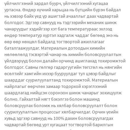
үйлчилгээний зардал буурч, үйлчилгээний хугацаа
уртасна. Өндөр хүчний харьцаа нь бүтцийн бүрэн байдал
нь хэвээр байх үед үр ашигтай ачааллыг даах чадвартай
болгодог. Эдгээр савнууд нь тэдгээрийн механик шинж
чанаруудыг хэдийгээр хэт бага температураас эхлээд
өндөр температур хүртэл хадгалж чаддаг бөгөөд энэ нь
өөр өөр нөхцөл байдалд тогтвортой ажиллагааг
баталгаажуулдаг. Материалын дотоодын химийн
нөлөөлөлд тэсвэртэй чанар нь химийн боловсруулалтын
үйлдвэрүүд болон далайн орчинд ашиглахад тохиромжтой
болгодог. Савны гөлгөр гадаргуугийн төгсгөл нь нянгийн
өсөлтийг хамгийн ихээр бууруулдаг тул цэвэр байдлыг
шаарддаг суурилуулалтанд тохиромжтой. Материалын
найрлагыг өөрчлөх замаар тодорхой хэрэглээний
шаардлагад нийцсэн соронзон шинж чанарыг зохицуулж
болно. Гайхалтай нягт бэхэлгээ болон машинд
боловсруулах боломж нь хялбар боловсруулалт болон
суурилуулалтын процессыг хялбарчилдаг. Орчин үеийн
хувьд эдгээр савнууд нь 100% дахин боловсруулагдах
чадвартай бөгөөд урт хугацаат тогтвортой барилгын