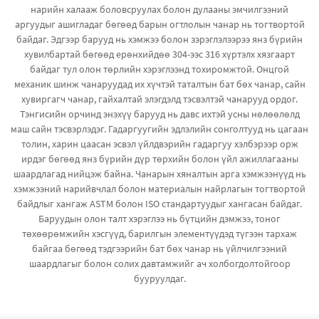
нарийн халааж боловсруулах болон дулааны эмчилгээний
аргуудыг ашигладаг бөгөөд барын огтлолын чанар нь тогтвортой
байдаг. Эдгээр барууд нь хэмжээ болон зэрэглэлээрээ янз бүрийн
хувилбартай бөгөөд ерөнхийдөө 304-ээс 316 хүртэлх хязгаарт
байдаг тул олон төрлийн хэрэглээнд тохиромжтой. Онцгой
механик шинж чанаруудад их хүчтэй таталтын бат бөх чанар, сайн
хувиргагч чанар, гайхалтай элэгдэлд тэсвэлтэй чанарууд ордог.
Тэнгисийн орчинд энэхүү барууд нь давс ихтэй усны нөлөөлөлд
маш сайн тэсвэрлэдэг. Гадаргуугийн эдлэлийн сонголтууд нь цагаан
толин, харин цаасан эсвэл үйлдвэрийн гадаргуу хэлбэрээр орж
ирдэг бөгөөд янз бүрийн дүр төрхийн болон үйл ажиллагааны
шаардлагад нийцэж байна. Чанарын хяналтын арга хэмжээнүүд нь
хэмжээний нарийвчлал болон материалын найрлагын тогтвортой
байдлыг хангаж ASTM болон ISO стандартуудыг хангасан байдаг.
Баруудын олон талт хэрэглээ нь бүтцийн дэмжээ, тоног
төхөөрөмжийн хэсгүүд, барилгын элементүүдэд түгээн тархаж
байгаа бөгөөд тэдгээрийн бат бөх чанар нь үйлчилгээний
шаардлагыг болон солих давтамжийг ач холбогдолтойгоор
бууруулдаг.