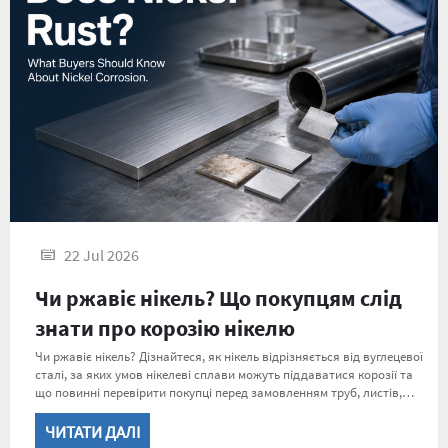
22 Jul 2026
Чи ржавіє нікель? Що покупцям слід
знати про корозію нікелю
Чи ржавіє нікель? Дізнайтеся, як нікель відрізняється від вуглецевої
сталі, за яких умов нікелеві сплави можуть піддаватися корозії та
що повинні перевірити покупці перед замовленням труб, листів,
прутків або інших матеріалів на основі нікелевих сплавів.
ЧИТАТИ ДАЛІ