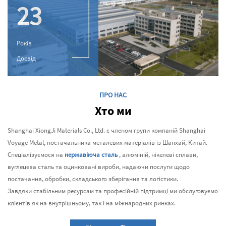
23
Років
Досвід
ПРО НАС
Хто ми
Shanghai XiongJi Materials Co., Ltd. є членом групи компаній Shanghai
Voyage Metal, постачальника металевих матеріалів із Шанхай, Китай.
Спеціалізуємося на
нержавіюча сталь
, алюміній, нікелеві сплави,
вуглецева сталь та оцинковані вироби, надаючи послуги щодо
постачання, обробки, складського зберігання та логістики.
Завдяки стабільним ресурсам та професійній підтримці ми обслуговуємо
клієнтів як на внутрішньому, так і на міжнародних ринках.