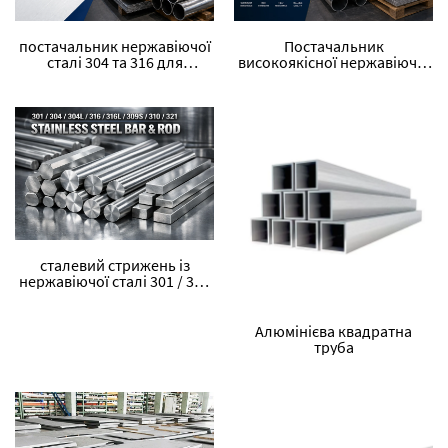
постачальник нержавіючої
Постачальник
сталі 304 та 316 для
високоякісної нержавіючої
інженерного використання
сталі, стійкої до корозії та
високих температур
сталевий стрижень із
нержавіючої сталі 301 / 304
/ 304L / 316 / 316L / 309S /
310 / 321
Алюмінієва квадратна
труба