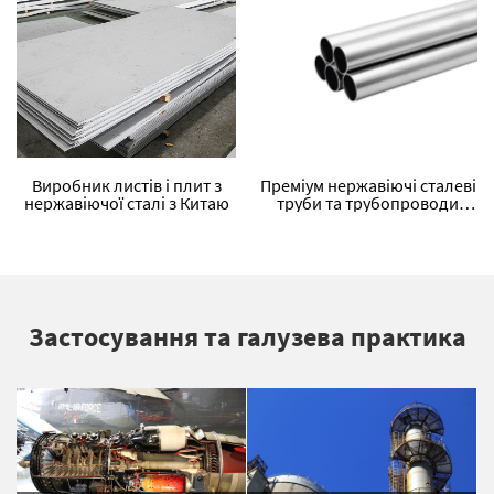
Виробник листів і плит з
Преміум нержавіючі сталеві
нержавіючої сталі з Китаю
труби та трубопроводи
(безшовні та зварні)
Застосування та галузева практика