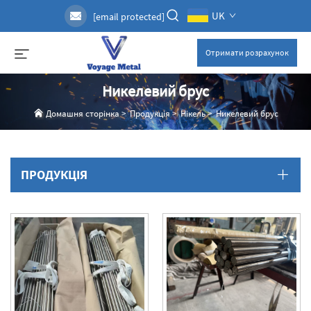
UK
[email protected]
Отримати розрахунок
Никелевий брус
Домашня сторінка
>
Продукція
>
Нікель
>
Никелевий брус
ПРОДУКЦІЯ