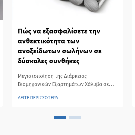
Πώς να εξασφαλίσετε την
ανθεκτικότητα των
ανοξείδωτων σωλήνων σε
δύσκολες συνθήκες
Μεγιστοποίηση της Διάρκειας
Βιομηχανικών Εξαρτημάτων Χάλυβα σε
Δύσκολα Περιβάλλοντα Η ανθεκτικότητα
ΔΕΙΤΕ ΠΕΡΙΣΣΟΤΕΡΑ
των σωληνώσεων χάλυβα σε απαιτητικές
βιομηχανικές συνθήκες έχει γίνει ολοένα
και πιο σημαντική, καθώς οι βιομηχανίες
περνούν τα όρια των συνθηκών
λειτουργίας. Από τη χημική...