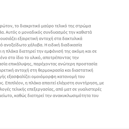
ώτον, το διακριτικό μαύρο τελικό της στρώμα
βα. Αυτός ο μοναδικός συνδυασμός την καθιστά
αρουσιάζει εξαιρετική αντοχή στα δακτυλικά
ό ανοξείδωτο χάλυβα. Η ειδική διαδικασία
ι η πλάκα διατηρεί την εμφάνισή της ακόμη και σε
ένο στο ίδιο το υλικό, αποτρέποντας την
κασία επικάλυψης, παρέχοντας ανώτερη προστασία
ιρετική αντοχή στη θερμοκρασία και διαστατική
ωγής εξασφαλίζει ομοιόμορφη κατανομή του
. Επιπλέον, η πλάκα απαιτεί ελάχιστη συντήρηση, με
πιλογές τελικής επεξεργασίας, από ματ σε γυαλιστερές
ημείωτο, καθώς διατηρεί την ανακυκλωσιμότητα του