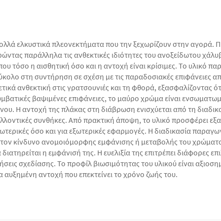
λλά ελκυστικά πλεονεκτήματα που την ξεχωρίζουν στην αγορά. Πρ
ρώντας παράλληλα τις ανθεκτικές ιδιότητες του ανοξείδωτου χάλυ
που τόσο η αισθητική όσο και η αντοχή είναι κρίσιμες. Το υλικό π
ύκολο στη συντήρηση σε σχέση με τις παραδοσιακές επιφάνειες απ
ετικά ανθεκτική στις γρατσουνιές και τη φθορά, εξασφαλίζοντας ότ
συμβατικές βαψιμένες επιφάνειες, το μαύρο χρώμα είναι ενσωματωμ
ου. Η αντοχή της πλάκας στη διάβρωση ενισχύεται από τη διαδι
λλοντικές συνθήκες. Από πρακτική άποψη, το υλικό προσφέρει εξα
ωτερικές όσο και για εξωτερικές εφαρμογές. Η διαδικασία παραγ
τον κίνδυνο ανομοιόμορφης εμφάνισης ή μεταβολής του χρώματος
 διατηρείται η εμφάνισή της. Η ευελιξία της επιτρέπει διάφορες ε
τήσεις σχεδίασης. Το προφίλ βιωσιμότητας του υλικού είναι αξιοσ
αυξημένη αντοχή που επεκτείνει το χρόνο ζωής του.