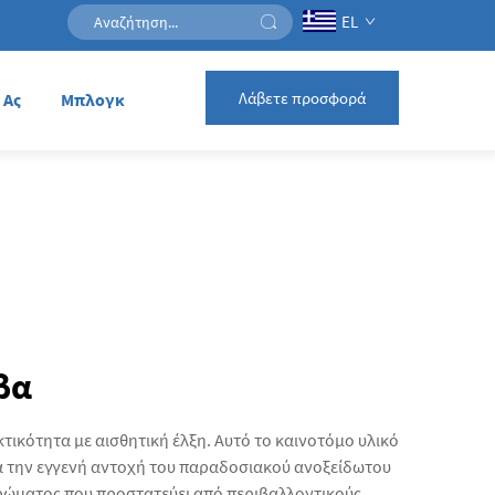
EL
Λάβετε προσφορά
 Ας
Μπλογκ
βα
ικότητα με αισθητική έλξη. Αυτό το καινοτόμο υλικό
λα την εγγενή αντοχή του παραδοσιακού ανοξείδωτου
τρώματος που προστατεύει από περιβαλλοντικούς