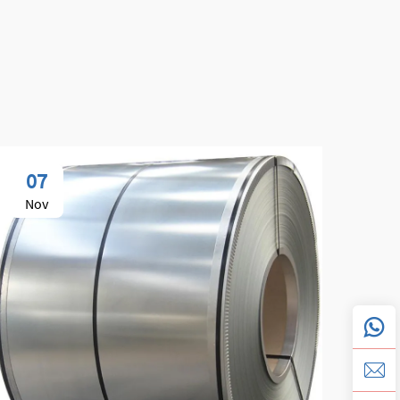
07
0
Nov
No