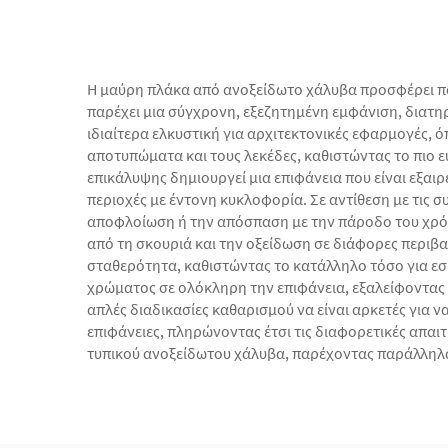
Η μαύρη πλάκα από ανοξείδωτο χάλυβα προσφέρει πο
παρέχει μια σύγχρονη, εξεζητημένη εμφάνιση, διατη
ιδιαίτερα ελκυστική για αρχιτεκτονικές εφαρμογές, ό
αποτυπώματα και τους λεκέδες, καθιστώντας το πιο ε
επικάλυψης δημιουργεί μια επιφάνεια που είναι εξαιρ
περιοχές με έντονη κυκλοφορία. Σε αντίθεση με τις 
αποφλοίωση ή την απόσπαση με την πάροδο του χρόν
από τη σκουριά και την οξείδωση σε διάφορες περιβα
σταθερότητα, καθιστώντας το κατάλληλο τόσο για εσ
χρώματος σε ολόκληρη την επιφάνεια, εξαλείφοντας 
απλές διαδικασίες καθαρισμού να είναι αρκετές για να
επιφάνειες, πληρώνοντας έτσι τις διαφορετικές απαι
τυπικού ανοξείδωτου χάλυβα, παρέχοντας παράλληλα 