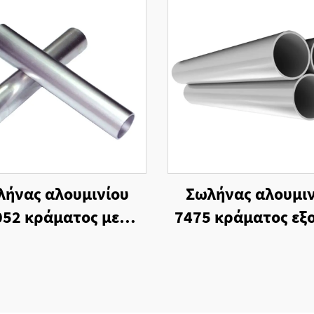
λήνας αλουμινίου
Σωλήνας αλουμιν
052 κράματος με
7475 κράματος εξ
δοποίηση και κοπή
με τελική επεξεργ
όπιν παραγγελίας