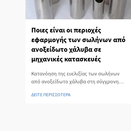
Ποιες είναι οι περιοχές
εφαρμογής των σωλήνων από
ανοξείδωτο χάλυβα σε
μηχανικές κατασκευές
Κατανόηση της ευελιξίας των σωλήνων
από ανοξείδωτο χάλυβα στη σύγχρονη
μηχανική Στο εξελισσόμενο τοπίο της
ΔΕΙΤΕ ΠΕΡΙΣΣΟΤΕΡΑ
μηχανικής και της κατασκευής, οι σωλήνες
χάλυβα έχουν αναδυθεί ως απαραίτητα
συστατικά που συνδυάζουν αντοχή,
διάρκεια και πολυπλευρότητα...