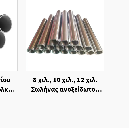
ίου
8 χιλ., 10 χιλ., 12 χιλ.
ολκής
Σωλήνας ανοξείδωτου
ασία
χάλυβα 2205 σε
επιφάνεια βιομηχανικής
κοπής