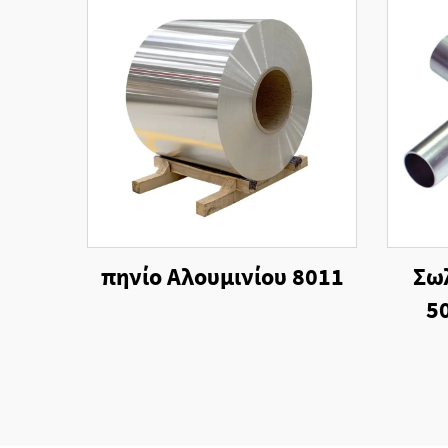
πηνίο Αλουμινίου 8011
Σω
5
ανο
κατ