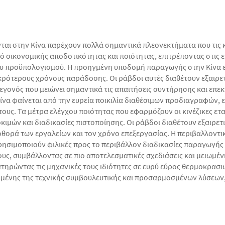
ται στην Κίνα παρέχουν πολλά σημαντικά πλεονεκτήματα που τις 
οικονομικής αποδοτικότητας και ποιότητας, επιτρέποντας στις ε
του προϋπολογισμού. Η προηγμένη υποδομή παραγωγής στην Κίνα 
ικρότερους χρόνους παράδοσης. Οι ράβδοι αυτές διαθέτουν εξαιρε
γονός που μειώνει σημαντικά τις απαιτήσεις συντήρησης και επεκτ
να φαίνεται από την ευρεία ποικιλία διαθέσιμων προδιαγραφών, 
τους. Τα μέτρα ελέγχου ποιότητας που εφαρμόζουν οι κινέζικες ετ
ών και διαδικασίες πιστοποίησης. Οι ράβδοι διαθέτουν εξαιρετικ
φθορά των εργαλείων και τον χρόνο επεξεργασίας. Η περιβαλλοντι
χρησιμοποιούν φιλικές προς το περιβάλλον διαδικασίες παραγωγή
ς, συμβάλλοντας σε πιο αποτελεσματικές σχεδιάσεις και μειωμένη
ιατηρώντας τις μηχανικές τους ιδιότητες σε ευρύ εύρος θερμοκρασ
ομένης της τεχνικής συμβουλευτικής και προσαρμοσμένων λύσεων,