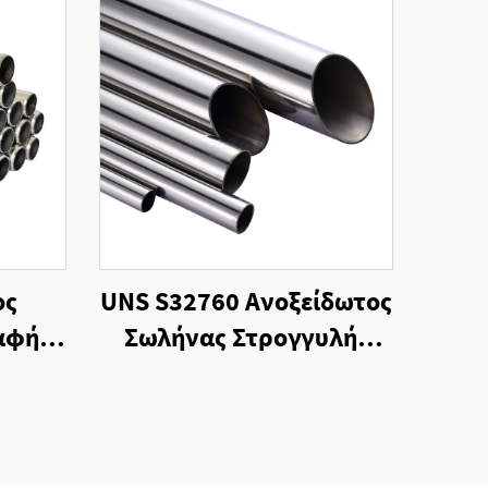
ος
UNS S32760 Ανοξείδωτος
αφή,
Σωλήνας Στρογγυλής
σίας
Διατομής, Ψυχρής
Κατεργασίας