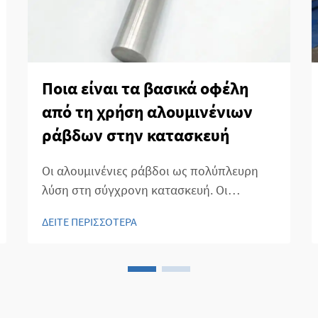
Ποια είναι τα βασικά οφέλη
από τη χρήση αλουμινένιων
ράβδων στην κατασκευή
Οι αλουμινένιες ράβδοι ως πολύπλευρη
λύση στη σύγχρονη κατασκευή. Οι
αλουμινένιες ράβδοι έχουν αναδυθεί ως
ΔΕΙΤΕ ΠΕΡΙΣΣΟΤΕΡΑ
ένα σημαντικό στοιχείο στη σύγχρονη
κατασκευή, προσφέροντας μια ευρεία
γκάμα εφαρμογών, από δομικά πλαίσια
μέχρι διακοσμητικά στοιχεία. Η ελαφριά
τους φύση...