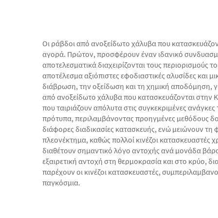
Οι ράβδοι από ανοξείδωτο χάλυβα που κατασκευάζον
αγορά. Πρώτον, προσφέρουν έναν ιδανικό συνδυασμό 
αποτελεσματικά διαχειρίζονται τους περιορισμούς 
αποτέλεσμα αξιόπιστες εφοδιαστικές αλυσίδες και μ
διάβρωση, την οξείδωση και τη χημική αποδόμηση, γε
από ανοξείδωτο χάλυβα που κατασκευάζονται στην Κί
που ταιριάζουν απόλυτα στις συγκεκριμένες ανάγκες 
πρότυπα, περιλαμβάνοντας προηγμένες μεθόδους δοκιμ
διάφορες διαδικασίες κατασκευής, ενώ μειώνουν τη 
πλεονέκτημα, καθώς πολλοί κινέζοι κατασκευαστές 
διαθέτουν σημαντικό λόγο αντοχής ανά μονάδα βάρου
εξαιρετική αντοχή στη θερμοκρασία και στο κρύο, δ
παρέχουν οι κινέζοι κατασκευαστές, συμπεριλαμβαν
παγκόσμια.