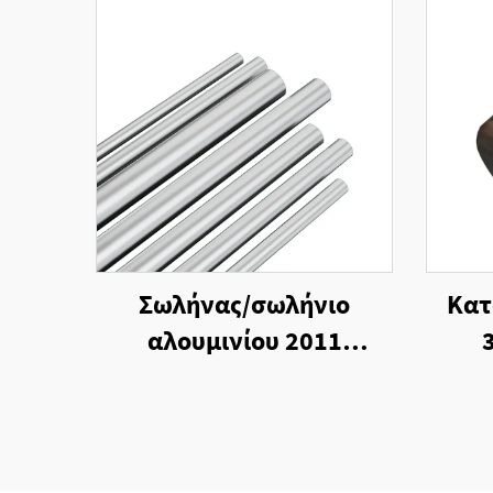
Σωλήνας/σωλήνιο
Κατ
αλουμινίου 2011
κράματος με αντοχή στη
Σπ
διάβρωση
Χ