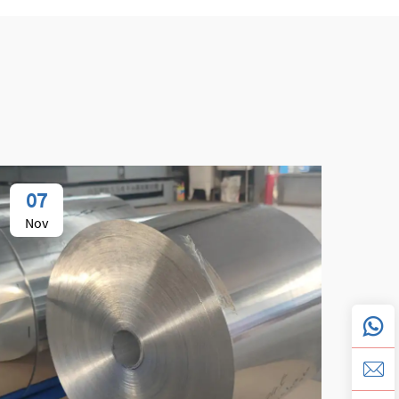
07
0
Nov
No