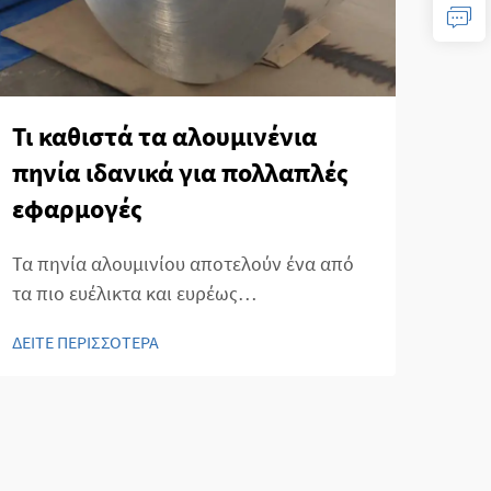
Τι καθιστά τα αλουμινένια
Πώς
πηνία ιδανικά για πολλαπλές
έλα
εφαρμογές
σα
Τα πηνία αλουμινίου αποτελούν ένα από
Επιλ
τα πιο ευέλικτα και ευρέως
Αλου
χρησιμοποιούμενα υλικά στις σύγχρονες
εργά
ΔΕΙΤΕ ΠΕΡΙΣΣΟΤΕΡΑ
ΔΕΙΤ
βιομηχανίες κατασκευών και παραγωγής.
αυτο
Αυτά τα ελαφριά αλλά ανθεκτικά μεταλλικά
επιλ
φύλλα διαμορφώνονται σε συνεχείς
είνα
περιελίξεις, κάνοντάς τα εξαιρετικά...
αλου
συνδ