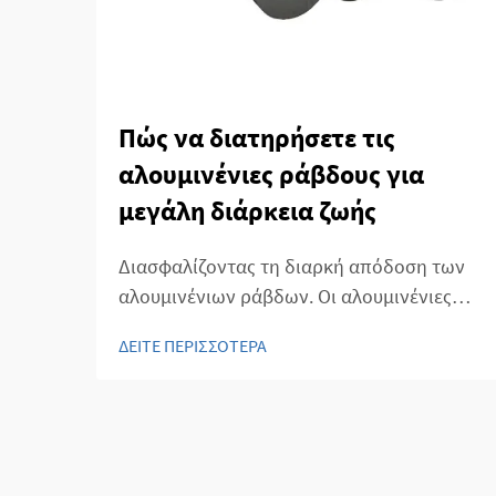
Πώς να διατηρήσετε τις
αλουμινένιες ράβδους για
μεγάλη διάρκεια ζωής
Διασφαλίζοντας τη διαρκή απόδοση των
αλουμινένιων ράβδων. Οι αλουμινένιες
ράβδοι χρησιμοποιούνται ευρέως σε
ΔΕΙΤΕ ΠΕΡΙΣΣΟΤΕΡΑ
πολλές βιομηχανίες λόγω του ελαφρού
βάρους, της ανθεκτικότητας στη διάβρωση
και της αντοχής τους. Η σωστή συντήρηση
των αλουμινένιων ράβδων είναι
απαραίτητη για τη διατήρηση της αντοχής