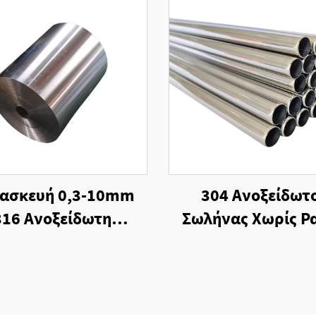
ασκευή 0,3-10mm
304 Ανοξείδωτ
316 Ανοξείδωτη
Σωλήνας Χωρίς Ρ
ειροειδής Λωρίδα
Ψυχρής Κατεργα
άλυβα, Θερμής
Κατεργασίας