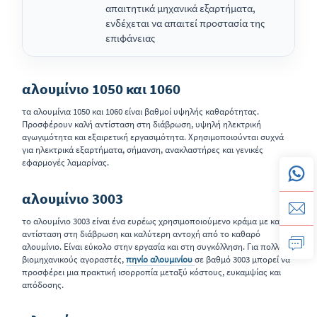
απαιτητικά μηχανικά εξαρτήματα,
τεχν
ενδέχεται να απαιτεί προστασία της
υψηλ
επιφάνειας
αλουμίνιο 1050 και 1060
τα αλουμίνια 1050 και 1060 είναι βαθμοί υψηλής καθαρότητας.
Προσφέρουν καλή αντίσταση στη διάβρωση, υψηλή ηλεκτρική
αγωγιμότητα και εξαιρετική εργασιμότητα. Χρησιμοποιούνται συχνά
για ηλεκτρικά εξαρτήματα, σήμανση, ανακλαστήρες και γενικές
εφαρμογές λαμαρίνας.
αλουμίνιο 3003
το αλουμίνιο 3003 είναι ένα ευρέως χρησιμοποιούμενο κράμα με καλή
αντίσταση στη διάβρωση και καλύτερη αντοχή από το καθαρό
αλουμίνιο. Είναι εύκολο στην εργασία και στη συγκόλληση. Για πολλούς
βιομηχανικούς αγοραστές,
πηνίο αλουμινίου
σε βαθμό 3003 μπορεί να
προσφέρει μια πρακτική ισορροπία μεταξύ κόστους, ευκαμψίας και
απόδοσης.