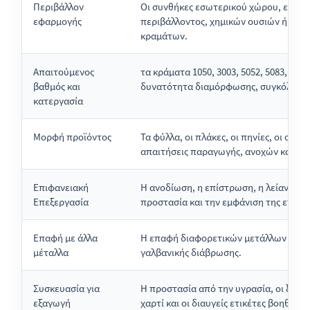
Περιβάλλον
Οι συνθήκες εσωτερικού χώρου, εξωτε
εφαρμογής
περιβάλλοντος, χημικών ουσιών ή υψη
κραμάτων.
Απαιτούμενος
τα κράματα 1050, 3003, 5052, 5083, 60
βαθμός και
δυνατότητα διαμόρφωσης, συγκόλλησης
κατεργασία
Μορφή προϊόντος
Τα φύλλα, οι πλάκες, οι πηνίες, οι σωλ
απαιτήσεις παραγωγής, ανοχών και συ
Επιφανειακή
Η ανοδίωση, η επίστρωση, η λείανση ή
Επεξεργασία
προστασία και την εμφάνιση της επιφά
Επαφή με άλλα
Η επαφή διαφορετικών μετάλλων σε υγ
μέταλλα
γαλβανικής διάβρωσης.
Συσκευασία για
Η προστασία από την υγρασία, οι ξύλι
εξαγωγή
χαρτί και οι διαυγείς ετικέτες βοηθού