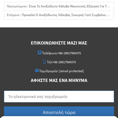
Προηγούμενο :
Είναι Το Ανοξείδωτο Χάλυβα Μαγνητικό; Εξήγηση Για Τους Βαθμούς 304, 316, 430 Και Duplex
Επόμενο :
Προκαλεί Ο Ανοξείδωτος Χάλυβας Σκουριά; Γιατί Συμβαίνει Αυτό Και Πώς Να Επιλέξετε Την Κατάλληλη Βαθμίδα
ΕΠΙΚΟΙΝΩΝΉΣΤΕ ΜΑΖΊ ΜΑΣ
Τηλέφωνο:
+86-18917994375
Τηλ:
+86-18917994375
Ταχυδρομείο:
[email protected]
ΑΦΉΣΤΕ ΜΑΣ ΈΝΑ ΜΉΝΥΜΑ
Αποστολή τώρα