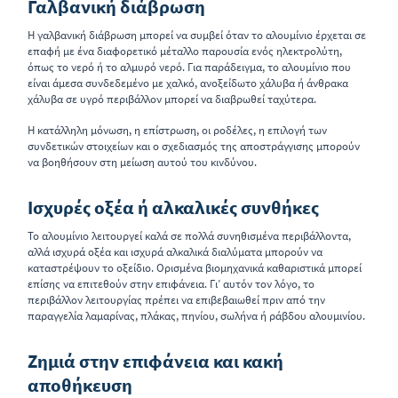
Γαλβανική διάβρωση
Η γαλβανική διάβρωση μπορεί να συμβεί όταν το αλουμίνιο έρχεται σε
επαφή με ένα διαφορετικό μέταλλο παρουσία ενός ηλεκτρολύτη,
όπως το νερό ή το αλμυρό νερό. Για παράδειγμα, το αλουμίνιο που
είναι άμεσα συνδεδεμένο με χαλκό, ανοξείδωτο χάλυβα ή άνθρακα
χάλυβα σε υγρό περιβάλλον μπορεί να διαβρωθεί ταχύτερα.
Η κατάλληλη μόνωση, η επίστρωση, οι ροδέλες, η επιλογή των
συνδετικών στοιχείων και ο σχεδιασμός της αποστράγγισης μπορούν
να βοηθήσουν στη μείωση αυτού του κινδύνου.
Ισχυρές οξέα ή αλκαλικές συνθήκες
Το αλουμίνιο λειτουργεί καλά σε πολλά συνηθισμένα περιβάλλοντα,
αλλά ισχυρά οξέα και ισχυρά αλκαλικά διαλύματα μπορούν να
καταστρέψουν το οξείδιο. Ορισμένα βιομηχανικά καθαριστικά μπορεί
επίσης να επιτεθούν στην επιφάνεια. Γι’ αυτόν τον λόγο, το
περιβάλλον λειτουργίας πρέπει να επιβεβαιωθεί πριν από την
παραγγελία λαμαρίνας, πλάκας, πηνίου, σωλήνα ή ράβδου αλουμινίου.
Ζημιά στην επιφάνεια και κακή
αποθήκευση