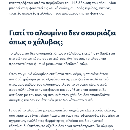
καταστρέφεται από το περιβάλλον του. Η διάβρωση του αλουμινίου
μπορεί να εμφανιστεί ως λευκή σκόνη, αμυδρές κηλίδες, πιτινγκ,
τραχιές περιοχές ή αλλοίωση του χρώματος της επιφάνειας.
Γιατί το αλουμίνιο δεν σκουριάζει
όπως ο χάλυβας;
Το αλουμίνιο δεν σκουριάζει όπως ο χάλυβας, επειδή δεν βασίζεται
στο σίδηρο ως κύριο συστατικό του. Αντ’ αυτού, το αλουμίνιο
προστατεύεται φυσικά μέσω ενός οξειδικού φιλμ.
Όταν το γυμνό αλουμίνιο εκτίθεται στον αέρα, η επιφάνειά του
αντιδρά γρήγορα με το οξυγόνο και σχηματίζει ένα πολύ λεπτό
στρώμα οξειδίου του αλουμινίου. Αυτό το στρώμα είναι στενά
προσκολλημένο στην επιφάνεια και συνήθως είναι αόρατο. Σε
αντίθεση με την κόκκινη σκουριά στον χάλυβα, δεν αποκολλάται
συνήθως και δεν εκθέτει νέο μέταλλο κάτω από αυτό.
Γι' αυτό το αλουμίνιο χρησιμοποιείται συχνά για εξωτερικές πλάκες,
συστήματα στέγης, εξαρτήματα για ναυτικές εφαρμογές, εξαρτήματα
οχημάτων, εναλλάκτες θερμότητας, πλαίσια και βιομηχανικό
εξοπλισμό. Ωστόσο, το οξείδιο δεν είναι ακατάστρωτο. Το αλμυρό