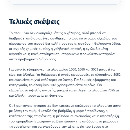
Τελικές σκέψεις
Το αλουμίνιο δεν σκουριάζει όπως ο χάλυβας, αλλά μπορεί να
διαβρωθεί υπό ορισμένες συνθήκες. Το φυσικό στρώμα οξειδίου του
αλουμινίου του προσδίδει καλή προστασία, ωστόσο η θαλασσινή ύδρα,
οι ισχυρές χημικές ουσίες, η γαλβανική επαφή, η εγκλωβισμένη
υγρασία και η κακή αποθήκευση μπορούν να προκαλέσουν παρόλα
αυτά προβλήματα διάβρωσης.
Για γενικές εφαρμογές, τα αλουμινίου 1050, 1060 και 3003 μπορεί να
είναι κατάλληλα. Για θαλάσσιες ή υγρές εφαρμογές, τα αλουμίνιου 5052
και 5083 είναι συχνά καλύτερες επιλογές. Για δομικές εφαρμογές και
κατεργασία, το αλουμίνιο 6061 χρησιμοποιείται ευρέως. Για
εξαρτήματα υψηλής αντοχής, μπορεί να επιλεγεί το αλουμίνιο 7075 με
κατάλληλη προστασία επιφάνειας.
Οι βιομηχανικοί αγοραστές δεν πρέπει να επιλέγουν το αλουμίνιο μόνο
με βάση την τιμή. Η κατάλληλη βαθμίδα, η μορφή προϊόντος, η
κατάσταση της επιφάνειας, η μέθοδος συσκευασίας και η υποστήριξη
του προμηθευτή μπορούν να βελτιώσουν την απόδοση, να μειώσουν
τη συντήρηση και να ενισχύσουν την αξιοπιστία του έργου στο