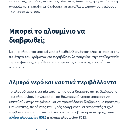
νερό, οι ισχυρά οξέα, οι ισχυρές αλκαλικές διαλύσεις, η εγκλωβισμένη
υγρασία και η επαφή με διαφορετικά μέταλλα μπορούν να μειώσουν
την προστασία του.
Μπορεί το αλουμίνιο να
διαβρωθεί;
Ναι, το αλουμίνιο μπορεί να διαβρωθεί. Ο κίνδυνος εξαρτάται από την
ποιότητα του κράματος, το περιβάλλον λειτουργίας, την επεξεργασία
της επιφάνειας, τη μέθοδο αποθήκευσης και τον σχεδιασμό του
προϊόντος.
Αλμυρό νερό και ναυτικά περιβάλλοντα
Το αλμυρό νερό είναι μία από τις πιο συνηθισμένες αιτίες διάβρωσης
του αλουμινίου. Τα χλωρίδια του θαλασσινού νερού μπορούν να
επιτεθούν στην επιφάνεια και να προκαλέσουν διάβρωση με κράτηση.
Για ναυτικές, παράκτιες και υγρές εφαρμογές, οι αγοραστές συχνά
λαμβάνουν υπόψη τους ανθεκτικές στη διάβρωση ποιότητες, όπως
πλάκα αλουμανίου 5052
ή πλάκα αλουμινίου 5083.