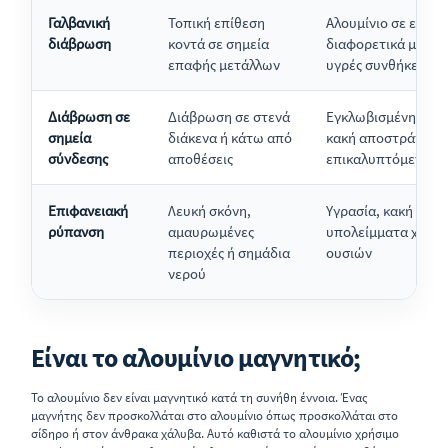
Γαλβανική
Τοπική επίθεση
Αλουμίνιο σε επαφ
διάβρωση
κοντά σε σημεία
διαφορετικά μέταλ
επαφής μετάλλων
υγρές συνθήκες
Διάβρωση σε
Διάβρωση σε στενά
Εγκλωβισμένη υγρα
σημεία
διάκενα ή κάτω από
κακή αποστράγγιση
σύνδεσης
αποθέσεις
επικαλυπτόμενες σ
Επιφανειακή
Λευκή σκόνη,
Υγρασία, κακή συσκ
ρύπανση
αμαυρωμένες
υπολείμματα χημι
περιοχές ή σημάδια
ουσιών
νερού
Είναι το αλουμίνιο μαγνητικό;
Το αλουμίνιο δεν είναι μαγνητικό κατά τη συνήθη έννοια. Ένας
μαγνήτης δεν προσκολλάται στο αλουμίνιο όπως προσκολλάται στο
σίδηρο ή στον άνθρακα χάλυβα. Αυτό καθιστά το αλουμίνιο χρήσιμο