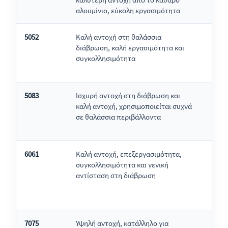
αλουμίνιο, εύκολη εργασιμότητα
κατα
5052
Καλή αντοχή στη θαλάσσια
Εξαρ
διάβρωση, καλή εργασιμότητα και
δεξα
συγκολλησιμότητα
οχημ
κατα
5083
Ισχυρή αντοχή στη διάβρωση και
Κατα
καλή αντοχή, χρησιμοποιείται συχνά
κατα
σε θαλάσσια περιβάλλοντα
δεξα
μετα
6061
Καλή αντοχή, επεξεργασιμότητα,
Πλαί
συγκολλησιμότητα και γενική
δομι
αντίσταση στη διάβρωση
εξαρ
7075
Υψηλή αντοχή, κατάλληλο για
Εξαρ