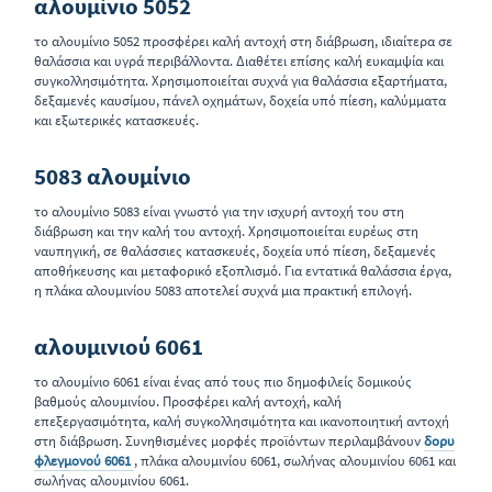
αλουμίνιο 5052
το αλουμίνιο 5052 προσφέρει καλή αντοχή στη διάβρωση, ιδιαίτερα σε
θαλάσσια και υγρά περιβάλλοντα. Διαθέτει επίσης καλή ευκαμψία και
συγκολλησιμότητα. Χρησιμοποιείται συχνά για θαλάσσια εξαρτήματα,
δεξαμενές καυσίμου, πάνελ οχημάτων, δοχεία υπό πίεση, καλύμματα
και εξωτερικές κατασκευές.
5083 αλουμίνιο
το αλουμίνιο 5083 είναι γνωστό για την ισχυρή αντοχή του στη
διάβρωση και την καλή του αντοχή. Χρησιμοποιείται ευρέως στη
ναυπηγική, σε θαλάσσιες κατασκευές, δοχεία υπό πίεση, δεξαμενές
αποθήκευσης και μεταφορικό εξοπλισμό. Για εντατικά θαλάσσια έργα,
η πλάκα αλουμινίου 5083 αποτελεί συχνά μια πρακτική επιλογή.
αλουμινιού 6061
το αλουμίνιο 6061 είναι ένας από τους πιο δημοφιλείς δομικούς
βαθμούς αλουμινίου. Προσφέρει καλή αντοχή, καλή
επεξεργασιμότητα, καλή συγκολλησιμότητα και ικανοποιητική αντοχή
στη διάβρωση. Συνηθισμένες μορφές προϊόντων περιλαμβάνουν
δορυ
φλεγμονού 6061
, πλάκα αλουμινίου 6061, σωλήνας αλουμινίου 6061 και
σωλήνας αλουμινίου 6061.