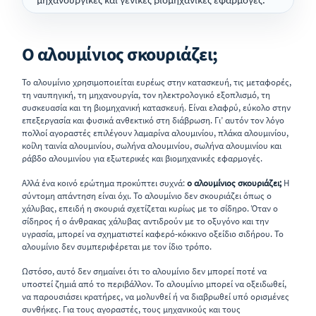
Ο αλουμίνιος σκουριάζει;
Το αλουμίνιο χρησιμοποιείται ευρέως στην κατασκευή, τις μεταφορές,
τη ναυπηγική, τη μηχανουργία, τον ηλεκτρολογικό εξοπλισμό, τη
συσκευασία και τη βιομηχανική κατασκευή. Είναι ελαφρύ, εύκολο στην
επεξεργασία και φυσικά ανθεκτικό στη διάβρωση. Γι’ αυτόν τον λόγο
πολλοί αγοραστές επιλέγουν λαμαρίνα αλουμινίου, πλάκα αλουμινίου,
κοίλη ταινία αλουμινίου, σωλήνα αλουμινίου, σωλήνα αλουμινίου και
ράβδο αλουμινίου για εξωτερικές και βιομηχανικές εφαρμογές.
Αλλά ένα κοινό ερώτημα προκύπτει συχνά:
ο αλουμίνιος σκουριάζει;
Η
σύντομη απάντηση είναι όχι. Το αλουμίνιο δεν σκουριάζει όπως ο
χάλυβας, επειδή η σκουριά σχετίζεται κυρίως με το σίδηρο. Όταν ο
σίδηρος ή ο άνθρακας χάλυβας αντιδρούν με το οξυγόνο και την
υγρασία, μπορεί να σχηματιστεί καφερό-κόκκινο οξείδιο σιδήρου. Το
αλουμίνιο δεν συμπεριφέρεται με τον ίδιο τρόπο.
Ωστόσο, αυτό δεν σημαίνει ότι το αλουμίνιο δεν μπορεί ποτέ να
υποστεί ζημιά από το περιβάλλον. Το αλουμίνιο μπορεί να οξειδωθεί,
να παρουσιάσει κρατήρες, να μολυνθεί ή να διαβρωθεί υπό ορισμένες
συνθήκες. Για τους αγοραστές, τους μηχανικούς και τους