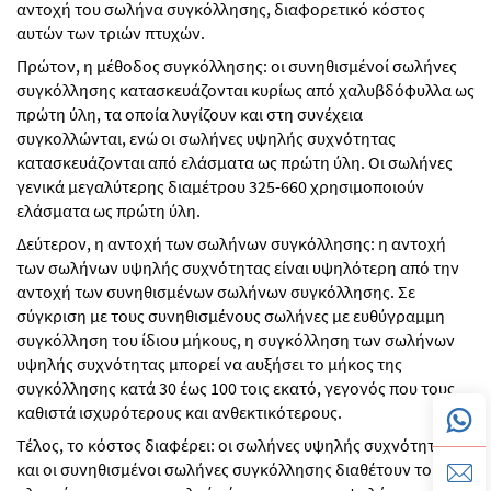
αντοχή του σωλήνα συγκόλλησης, διαφορετικό κόστος
αυτών των τριών πτυχών.
Πρώτον, η μέθοδος συγκόλλησης: οι συνηθισμένοί σωλήνες
συγκόλλησης κατασκευάζονται κυρίως από χαλυβδόφυλλα ως
πρώτη ύλη, τα οποία λυγίζουν και στη συνέχεια
συγκολλώνται, ενώ οι σωλήνες υψηλής συχνότητας
κατασκευάζονται από ελάσματα ως πρώτη ύλη. Οι σωλήνες
γενικά μεγαλύτερης διαμέτρου 325-660 χρησιμοποιούν
ελάσματα ως πρώτη ύλη.
Δεύτερον, η αντοχή των σωλήνων συγκόλλησης: η αντοχή
των σωλήνων υψηλής συχνότητας είναι υψηλότερη από την
αντοχή των συνηθισμένων σωλήνων συγκόλλησης. Σε
σύγκριση με τους συνηθισμένους σωλήνες με ευθύγραμμη
συγκόλληση του ίδιου μήκους, η συγκόλληση των σωλήνων
υψηλής συχνότητας μπορεί να αυξήσει το μήκος της
συγκόλλησης κατά 30 έως 100 τοις εκατό, γεγονός που τους
καθιστά ισχυρότερους και ανθεκτικότερους.
Τέλος, το κόστος διαφέρει: οι σωλήνες υψηλής συχνότητας
και οι συνηθισμένοι σωλήνες συγκόλλησης διαθέτουν το