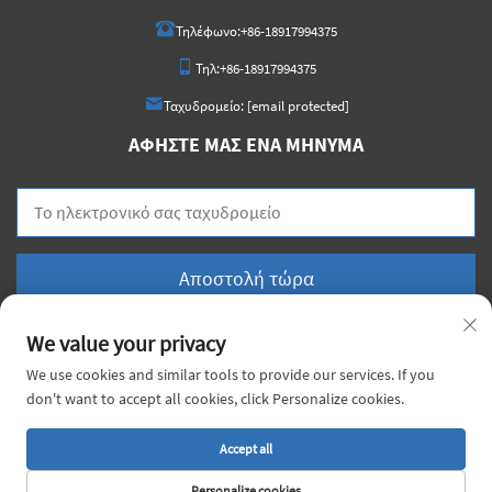
Τηλέφωνο:
+86-18917994375
Τηλ:
+86-18917994375
Ταχυδρομείο:
[email protected]
ΑΦΉΣΤΕ ΜΑΣ ΈΝΑ ΜΉΝΥΜΑ
Αποστολή τώρα
We value your privacy
We use cookies and similar tools to provide our services. If you
don't want to accept all cookies, click Personalize cookies.
Πνευματικά δικαιώματα © 2026 China Voyage Metal Co., Ltd. Με επιφύλαξη παντός
δικαιώματος. |
Πολιτική απορρήτου
Accept all
Personalize cookies