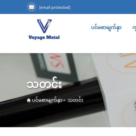
[email protected]
ပင်မစာမျက်နှာ
က
သတင်း
ပင်မစာမျက်နှာ
>
သတင်း