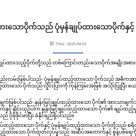
ုပ်ထားသောပိုက်သည် ပုံမှန်ချုပ်ထားသောပိုက်နှ
Time : 2025-04-03
ပုံမှန်ချုပ်ထားသည့်ပိုက်တို့သည် တစ်ကြောင်းတည်းသောပိုက်အမျိုးအစ
မ်းဖြစ်ပါသည်- ပုံမှန်ချုပ်ထည့်ထားသော ပိုက်သည် အဓိကအားဖြင့် 
ည့်ထားသော ပိုက်သည် လှိုင်းပြားကို ကုန်ကြမ်းအဖြစ် အသုံးပြုပြီး
။
ဖြစ်ပါသည်- နှုန်းမြင့်ချုပ်ထည့်ထားသော ပိုက်၏ အားသာချက်သည် ပ
ှင့် နှိုင်းယှဉ်ပါက နှုန်းမြင့်ချုပ်ထည့်ထားသော ပိုက်၏ ချုပ်ထည့်
် ပိုမိုခိုင်မာပြီး ခံနိုင်ရည်ရှိပါသည်။
ချုပ်ထည့်ထားသော ပိုက်နှင့် ပုံမှန်ချုပ်ထည့်ထားသော ပိုက်တို့သည် စရ
့်ထားသော ပိုက်ထုတ်လုပ်မှုသည် အဆိပ်အတောက်နှင့် စွန့်ပစ်ရေကို 