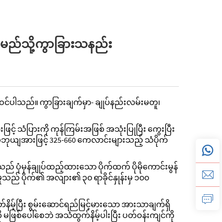
င့် မည်သို့ကွာခြားသနည်း
ားဝင်ပါသည်။ ကွာခြားချက်မှာ- ချုပ်နည်းလမ်းမတူ၊
သံပြားကို ကုန်ကြမ်းအဖြစ် အသုံးပြုပြီး ကွေးပြီး
 ယေဘုယျအားဖြင့် 325-660 ကေလာင်းများသည့် သံပိုက်
ုံမှန်ချုပ်ထည့်ထားသော ပိုက်ထက် ပိုမိုကောင်းမွန်
မှုသည် ပိုက်၏ အလျား၏ ၃၀ ရာခိုင်နှုန်းမှ ၁၀၀
ိတ်နိမ့်ပြီး စွမ်းဆောင်ရည်မြင့်မားသော အားသာချက်ရှိ
မဖြစ်ပေါ်စေဘဲ အသံထွက်နိမ့်ပါးပြီး ပတ်ဝန်းကျင်ကို