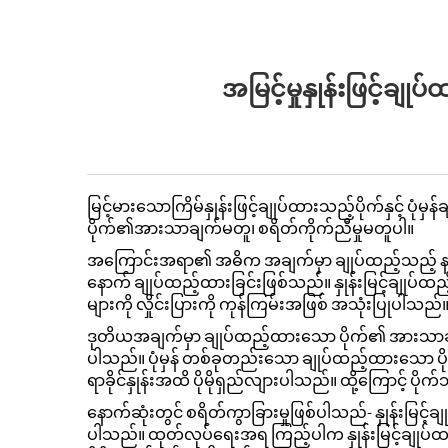
အမြင့်မှုနှုန်းဖြင့်ချ
မြင့်မားသောကြိမ်နှုန်းဖြင့်ချုပ်ထားသည့်ပိုက်နှင့် 
ပိုက်၏အားသာချက်မတူ၊ စရိတ်ကိုက်ညီမှုမတူပါ။
အကြောင်းအရာ၏ အဓိက အချက်မှာ ချုပ်ထည့်သည့် နည်းလ
နောက် ချုပ်ထည့်ထားခြင်းဖြစ်သည်။ နှုန်းမြင့်ချုပ်ထ
များကို လှိုင်းပြားကို ကုန်ကြမ်းအဖြစ် အသုံးပြုပါသည်
ဒုတိယအချက်မှာ ချုပ်ထည့်ထားသော ပိုက်၏ အားသာချက်
ပါသည်။ ပုံမှန် တစ်ခုတည်းသော ချုပ်ထည့်ထားသော ပိုက်န
ရာခိုင်နှုန်းအထိ ပိုမိုရှည်လျားပါသည်။ ထို့ကြောင့် ပိုက်သည
နောက်ဆုံးတွင် စရိတ်ကွာခြားမှုဖြစ်ပါသည်- နှုန်းမြင့်
ပါသည်။ ထုတ်လုပ်ရေးအရ ကြည့်ပါက နှုန်းမြင့်ချုပ်ထည