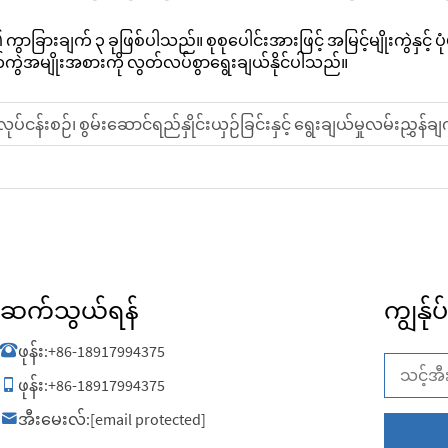
၏ ကွာခြားချက် ၃ ခုဖြစ်ပါသည်။ စုစုပေါင်းအားဖြင့် အမြင့်မျိုးကွဲနှင့် ပု
ွဲအမျိုးအစားကို လွတ်လပ်စွာရွေးချယ်နိုင်ပါသည်။
လုပ်ငန်းစဉ်၊ စွမ်းဆောင်ရည်နှိုင်းယှဉ်ခြင်းနှင့် ရွေးချယ်မှုလမ်းညွှန်ချ
ဆက်သွယ်ရန်
ကျွန်ုပ
ဖုန်း:
+86-18917994375
ဖုန်း:
+86-18917994375
အီးမေးလ်:
[email protected]