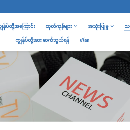
ျွန်ုပ်တို့အကြောင်း
ထုတ်ကုန်များ
အသုံးပြုမှု
သတ
ကျွန်ုပ်တို့အား ဆက်သွယ်ရန်
บล็อก