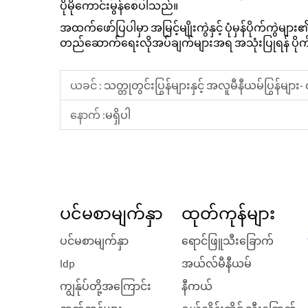
ပိုမိုကောင်းမွန်စေပါသည်။
အထက်ဖော်ပြပါမှာ အမြင့်မျိုးကွဲနှင့် ပုံမှန်ပိုက်ကွဲများ
တည်ဆောက်ရေးလိုအပ်ချက်များအရ အသုံးပြုရန် ပိုက်က
ယခင် :
သတ္တုတွင်းပြွန်များနှင့် အလူမီနီယမ်ပြွန်များ- 
နောက် :
မရှိပါ
ပင်မစာမျက်နှာ
ထုတ်ကုန်များ
ပင်မစာမျက်နှာ
ရောင်ဖြူသီးခြောက်
ldp
အယ်လ်မီနီယမ်
ကျွန်ုပ်တို့အကြောင်း
နီကယ်