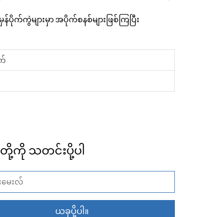
ံမှန်ပိုက်ကွဲများမှာ အပိုက်စနစ်များဖြစ်ကြပြီး
က်
်တို့ကို သတင်းပို့ပါ
ယခုပို့ပါ။