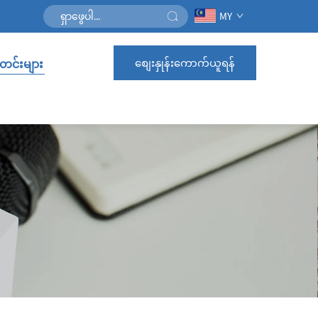
MY
စျေးနှုန်းကောက်ယူရန်
င်းများ