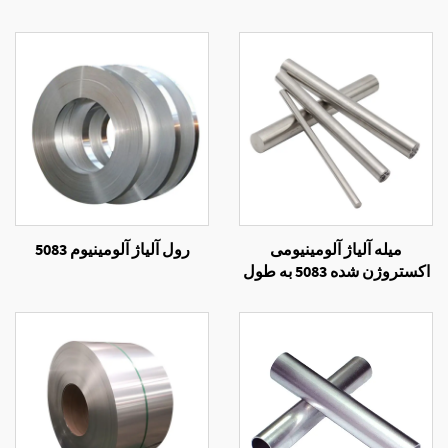
میله آلیاژ آلومینیومی
رول آلیاژ آلومینیوم 5083
اکستروژن شده 5083 به طول
مورد نیاز