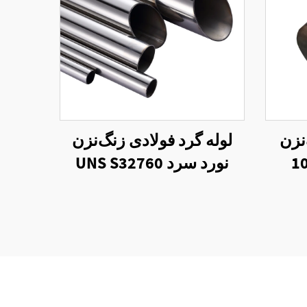
نزن
لوله گرد فولادی زنگ‌نزن
3 نورد داغ 0.3-10
نورد سرد UNS S32760
تمان