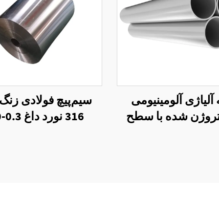
 آلیاژی آلومینیومی
سیم‌پیچ فولادی زنگ‌
روژن شده با سطح
16
یل فینیش 7475
میلی‌متری برای ساخ