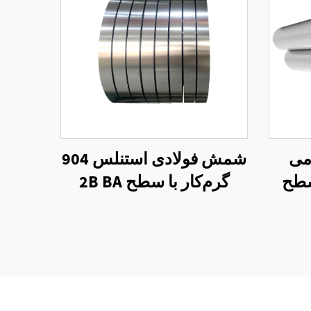
ومی
شمش فولادی استنلس 904
سطح
گرم‌کار با سطح 2B BA