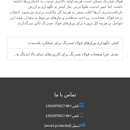
فولاد ضدزنگ ممکن است هزینه اولیه بالاتری نسبت به جایگزین‌ها داشته
باشند، اما عمر خدمت طولانی‌تر، نیاز کمتر به نگهداری و ارزش
بازیافت‌پذیری آن‌ها اغلب منجر به هزینه کل مالکیت برتری می‌شود. انتخاب
درجه فولاد، ضخامت، پرداخت سطحی و نیازهای مربوط به مقدار، همه این
عوامل بر هزینه کل پروژه برای ورق‌های فولاد ضدزنگ تأثیر می‌گذارند.
قبلی :
نگهداری ورق‌های فولاد ضدزنگ برای عملکرد بلندمدت
بعدی :
چرا صفحات فولاد ضدزنگ برای کاربردهای دمای بالا ایده‌آل هستند
تماس با ما
تلفن:
+86-13310076517
تلفن:
+86-13310076517
ایمیل:
[email protected]