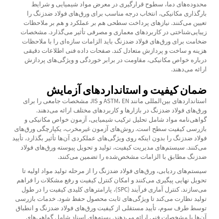
محدوده‌های دما، سطوح قرارگیری در معرض مواد شیمیایی و شرایط
بارگذاری مکانیکی، انتخاب درجه مناسب برای ورق‌های فولاد ضدزنگ را
تعیین می‌کنند. نیازهای پرداخت سطحی هم بر عملکرد و هم بر ملاحظات
زیبایی‌شناختی در کاربردهای معماری و مصرفی تأثیر می‌گذارد. مشخصات
ضخامت برای ورق‌های فولاد ضدزنگ باید الزامات سازه‌ای را با ملاحظات
هزینه و ساخت و پردازش متعادل کند. صفحات داده فنی اطلاعات دقیقی
درباره خواص مکانیکی، مقاومت در برابر خوردگی و ویژگی‌های پردازش
ارائه می‌دهند.
ضمان کیفیت و استانداردهای آزمایش
استانداردهای بین‌المللی مانند ASTM، EN و JIS مشخصات جامعی را برای
ورق‌های فولاد ضدزنگ در بازارها و کاربردهای مختلف ارائه می‌دهند.
گواهی‌نامه مواد شامل تحلیل ترکیب شیمیایی، آزمون خواص مکانیکی و
بازرسی کیفیت سطح است. روش‌های آزمون غیرمخرب، یکپارچگی ورق‌های
فولاد ضدزنگ را بدون اینکه روی ویژگی‌های عملکردی آن‌ها تأثیر بگذارد، تأیید
می‌کنند. سیستم‌های مدیریت کیفیت، تولید و تحویل پیوسته ورق‌های فولاد
ضدزنگ مطابق با الزامات مشخص‌شده را تضمین می‌کنند.
سیستم‌های ردیابی، ورق‌های فولاد ضدزنگ را از مرحله تولید مواد اولیه تا
تحویل نهایی پیگیری می‌کنند و امکان کنترل کیفیت و رفع مشکلات را فراهم
می‌سازند. کنترل آماری فرآیند (SPC)، پارامترهای کلیدی کیفیت را در طول
تولید نظارت می‌کند تا ویژگی‌های ثابت محصول حفظ شود. خدمات بازرسی
توسط طرف سوم، تأیید مستقلی از کیفیت ورق‌های فولاد ضدزنگ و انطباق
آن‌ها با مشخصات فنی ارائه می‌دهند. بسته‌های اسناد شامل گواهی‌های