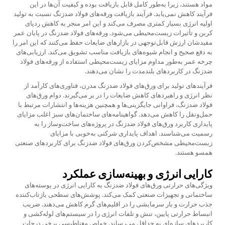
مواد هستند، زیرا به‌طور کامل قابل بازیافت بوده و کیفیت آن‌ها در این
فرآیند کاهش نمی‌یابد. فرآیند بازیافت ورقه‌های فولاد ضدزنگ نسبت به تولید
اولیه انرژی بسیار کمتری مصرف می‌کند و این امر منجر به کاهش ردپای
کربن و تأثیرات زیست‌محیطی می‌شود. ورقه‌های فولاد ضدزنگ در پایان عمر
مفیدشان ارزش قابل‌توجهی در بازارهای ضایعات حفظ می‌کنند که این امر را
به دفع صحیح و انجام شیوه‌های بازیافت مناسب تشویق می‌کند. ارزیابی‌های
چرخه عمر به‌طور مداوم مزایای زیست‌محیطی استفاده از ورقه‌های فولاد
ضدزنگ در کاربردهای بلندمدت را نشان می‌دهند.
فرآیندهای تولید برای ورق‌های فولاد ضدزنگ مدرن، فناوری‌های کارآمد از
نظر انرژی و راهبردهای کاهش ضایعات را در بر می‌گیرند. دوام ورق‌های
فولاد ضدزنگ، فراوانی جایگزینی‌ها و همچنین هزینه‌ها و انتشارات مرتبط با
حمل‌ونقل را کاهش می‌دهد. گواهینامه‌های ساختمان‌های سبز اغلب مزایای
پایداری کاربرد ورق‌های فولاد ضدزنگ در پروژه‌های ساخت‌وساز را به
رسمیت می‌شناسند. اهداف پایداری شرکتی به‌خوبی با مزایای
زیست‌محیطی مشخص‌کردن ورق‌های فولاد ضدزنگ برای کاربردهای صنعتی
همسو هستند.
کارایی انرژی و بهینه‌سازی عملکرد
ویژگی‌های حرارتی ورق‌های فولاد ضدزنگ به کارایی انرژی در پوسته‌های
ساختمانی و تجهیزات صنعتی کمک می‌کند. پوشش‌های سطحی بازتاب‌کننده
جذب حرارت و بار سرمایشی را در اقلیم‌های گرم کاهش می‌دهند. ضریب
انبساط حرارتی پایین، تنش و تلفات انرژی را در سیستم‌های لوله‌کشی و
کاربردهای سازه‌ای به حداقل می‌رساند. خواص مغناطیسی برخی درجات