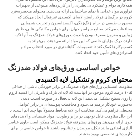
همه‌کاره، دوام و عملکرد بی‌نظیری را در کاربردهای متنوعی از تجهیزات
فرآوری مواد غذایی تا نمای ساختمانی ارائه می‌دهند. محتوای منحصر‌به‌فرد
کروم در
برگ‌های فولاد راستن
لایه‌ای اکسیدی غیرفعال ایجاد می‌کند که
به‌صورت طبیعی در برابر زنگ‌زدگی، اکسیداسیون و تخریب شیمیایی
محافظت می‌کند. صنایع سراسر جهان برای خواص مکانیکی عالی، ظاهر
زیبایی و مقرون‌به‌صرفه‌بودن بلندمدت ورق‌های فولاد ضدزنگ به آنها تکیه
دارند. درک مزایای خاصی که این مواد ارائه می‌دهند، می‌تواند به
کسب‌وکارها کمک کند تا تصمیمات آگاهانه‌تری در مورد انتخاب مواد و
استراتژی‌های تأمین خود اتخاذ کنند.
خواص اساسی ورق‌های فولاد ضدزنگ
محتوای کروم و تشکیل لایه اکسیدی
مقاومت استثنایی ورق‌های فولاد ضدزنگ در برابر خوردگی ناشی از حداقل
۱۰٫۵ درصد کروم موجود در آنهاست که لایه‌ای نازک و نامرئی از اکسید کروم
را روی سطح تشکیل می‌دهد. این لایه بی‌فعال در صورت آسیب دیدن
به‌صورت خودکار ترمیم می‌شود و محافظت پیوسته‌ای در برابر عوامل
محیطی فراهم می‌کند. ضخامت این لایه محافظ معمولاً تنها چند اتم است، با
این حال مقاومت قابل توجهی در برابر رطوبت، مواد شیمیایی و آلاینده‌های
جوی ارائه می‌دهد. ورق‌های پیشرفته فولاد ضدزنگ ممکن است حاوی عناصر
آلیاژی اضافی مانند نیکل، مولیبدن و تیتانیوم باشند تا خواص خاصی را برای
کاربردهای تخصصی بهبود بخشند.