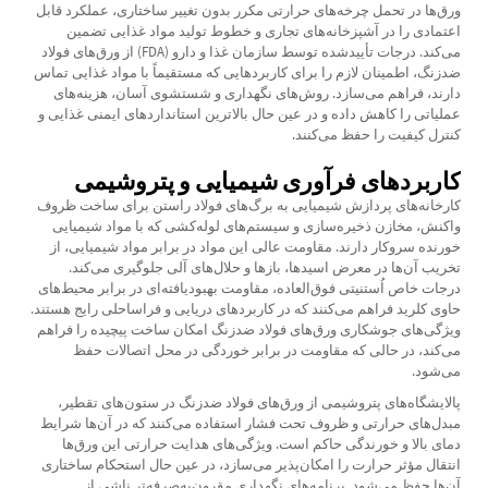
ورق‌ها در تحمل چرخه‌های حرارتی مکرر بدون تغییر ساختاری، عملکرد قابل
اعتمادی را در آشپزخانه‌های تجاری و خطوط تولید مواد غذایی تضمین
می‌کند. درجات تأییدشده توسط سازمان غذا و دارو (FDA) از ورق‌های فولاد
ضدزنگ، اطمینان لازم را برای کاربردهایی که مستقیماً با مواد غذایی تماس
دارند، فراهم می‌سازد. روش‌های نگهداری و شستشوی آسان، هزینه‌های
عملیاتی را کاهش داده و در عین حال بالاترین استانداردهای ایمنی غذایی و
کنترل کیفیت را حفظ می‌کنند.
کاربردهای فرآوری شیمیایی و پتروشیمی
کارخانه‌های پردازش شیمیایی به
برگ‌های فولاد راستن
برای ساخت ظروف
واکنش، مخازن ذخیره‌سازی و سیستم‌های لوله‌کشی که با مواد شیمیایی
خورنده سروکار دارند. مقاومت عالی این مواد در برابر مواد شیمیایی، از
تخریب آن‌ها در معرض اسیدها، بازها و حلال‌های آلی جلوگیری می‌کند.
درجات خاص اُستنیتی فوق‌العاده، مقاومت بهبودیافته‌ای در برابر محیط‌های
حاوی کلرید فراهم می‌کنند که در کاربردهای دریایی و فراساحلی رایج هستند.
ویژگی‌های جوشکاری ورق‌های فولاد ضدزنگ امکان ساخت پیچیده را فراهم
می‌کند، در حالی که مقاومت در برابر خوردگی در محل اتصالات حفظ
می‌شود.
پالایشگاه‌های پتروشیمی از ورق‌های فولاد ضدزنگ در ستون‌های تقطیر،
مبدل‌های حرارتی و ظروف تحت فشار استفاده می‌کنند که در آن‌ها شرایط
دمای بالا و خورندگی حاکم است. ویژگی‌های هدایت حرارتی این ورق‌ها
انتقال مؤثر حرارت را امکان‌پذیر می‌سازد، در عین حال استحکام ساختاری
آن‌ها حفظ می‌شود. برنامه‌های نگهداری مقرون‌به‌صرفه‌تر ناشی از