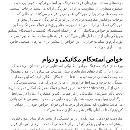
درجه‌های مختلف ورق‌های فولاد ضدزنگ، بر اساس ترکیب شیمیایی خود،
سطوح متفاوتی از مقاومت در برابر خوردگی ارائه می‌دهند. درجات آستنیتی
مقاومت عالی در برابر خوردگی عمومی را فراهم می‌کنند، در حالی که
درجات دوپلکس مقاومت برتری در برابر ترک‌خوردگی ناشی از تنش و
خوردگی نقطه‌ای ارائه می‌دهند. ریزساختار ورق‌های فولاد ضدزنگ به‌طور
مستقیم بر خواص مکانیکی آن‌ها از جمله استحکام کششی، استحکام تسلیم
و ویژگی‌های ازدیاد طول تأثیر می‌گذارد. فرآیندهای ساخت مانند نورد سرد،
نورد گرم و عملیات حرارتی این خواص را بیشتر برای نیازهای صنعتی خاص
بهینه‌سازی می‌کنند.
خواص استحکام مکانیکی و دوام
ورقه‌های فولاد ضدزنگ خواص مکانیکی استثنایی از خود نشان می‌دهند که
آن‌ها را برای کاربردهای سازه‌ای پرتنش مناسب می‌سازد. این مواد معمولاً
مقاومت کششی در محدوده ۵۰۰ تا ۲۰۰۰ مگاپاسکال دارند که این مقدار
بستگی به درجه و شرایط فرآورش آن‌ها دارد. ویژگی‌های سخت‌شوندگی
ناشی از کار (Work-hardening) در ورقه‌های فولاد ضدزنگ امکان تقویت آن‌ها
تحت تأثیر تنش‌های مکانیکی را فراهم می‌کند و عملکرد آن‌ها را در شرایط
بارگذاری پویا بهبود می‌بخشد. پایداری دمایی در محدوده وسیعی عالی باقی
می‌ماند؛ به‌طوری‌که بسیاری از درجات این فولاد، خواص خود را از دمای
کریوژنیک تا دماهای بالاتر شرایط کاری حفظ می‌کنند.
مقاومت فولادهای ضدزنگ در برابر خستگی از بسیاری از سایر مواد فلزی
بیشتر است و این ویژگی آنها را برای قطعاتی که تحت بارهای دوره‌ای قرار
می‌گیرند، ایده‌آل می‌سازد. شکل‌پذیری ضربه‌ای این ورق‌ها حتی در دماهای