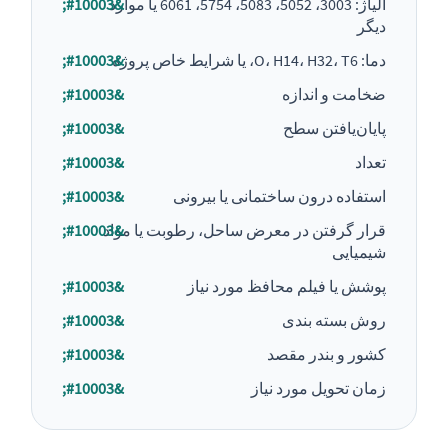
آلیاژ: 3003، 5052، 5083، 5754، 6061 یا موارد
دیگر
دما: O، H14، H32، T6، یا شرایط خاص پروژه
ضخامت و اندازه
پایان‌یافتن سطح
تعداد
استفاده درون ساختمانی یا بیرونی
قرار گرفتن در معرض ساحل، رطوبت یا مواد
شیمیایی
پوشش یا فیلم محافظ مورد نیاز
روش بسته بندی
کشور و بندر مقصد
زمان تحویل مورد نیاز