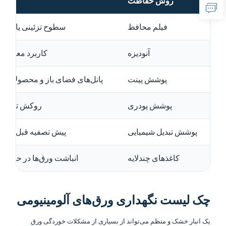
روش حفاظت
مناس
فیلم محافظ
سطوح تزئینی یا قابل
آنوديزه
کاربرد معماری 
پوشش پینت
پانل‌های فضای باز و محصولات س
پوشش پودری
روکش تزئینی 
پوشش تبدیل شیمیایی
پیش تصفیه قبل از رن
کاغذهای چندلایه
انباشت ورق‌ها در حین حم
چک لیست نگهداری ورق‌های آلومینیومی
یک انبار خشک و منظم می‌تواند از بسیاری از مشکلات خوردگی ورق