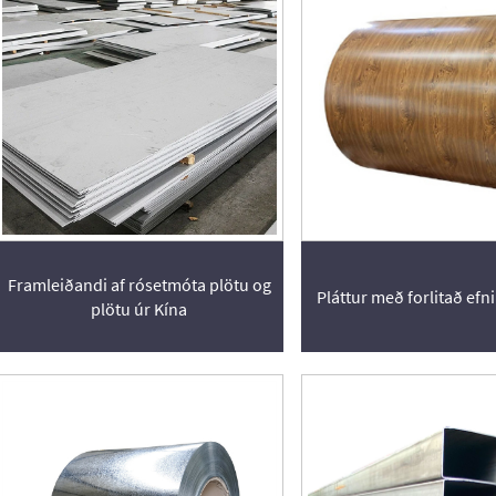
Framleiðandi af rósetmóta plötu og
Pláttur með forlitað efni
plötu úr Kína