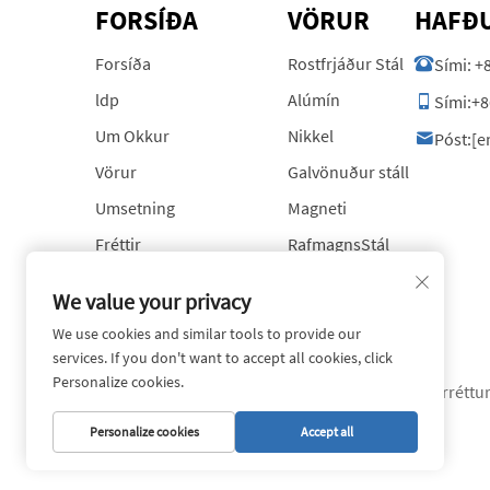
FORSÍÐA
VÖRUR
HAFÐU
Forsíða
Rostfrjáður Stál
Sími:
+
ldp
Alúmín
Sími:
+8
Um Okkur
Nikkel
Póst:
[e
Vörur
Galvönuður stáll
Umsetning
Magneti
Fréttir
RafmagnsStál
Hafa Samband Við Okkur
Gleruð Stálvörur
We value your privacy
Blogg
We use cookies and similar tools to provide our
services. If you don't want to accept all cookies, click
Personalize cookies.
Höfundarréttur 
Personalize cookies
Accept all