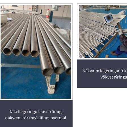
Nákvæm legeringar frá
vökvastýring
Níkellegeringu lausir rör og
nákvæm rör með litlum þvermál