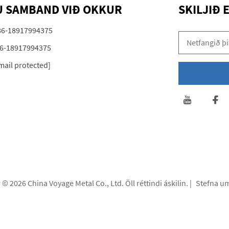
 SAMBAND VIÐ OKKUR
SKILJIÐ 
86-18917994375
6-18917994375
mail protected]
© 2026 China Voyage Metal Co., Ltd. Öll réttindi áskilin. |
Stefna u