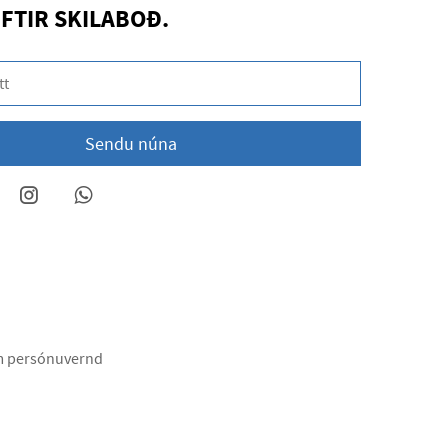
EFTIR SKILABOÐ.
Sendu núna
m persónuvernd