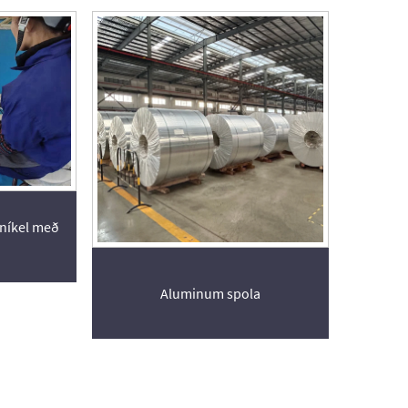
 níkel með
u
Aluminum spola