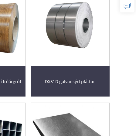
 í tréárgróf
DX51D galvansýrt pláttur