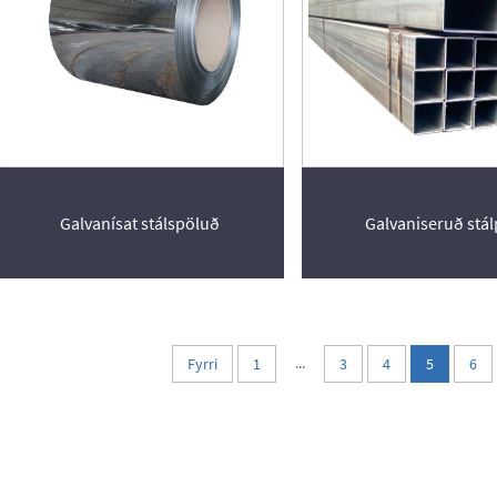
Galvanísat stálspöluð
Galvaniseruð stál
...
Fyrri
1
3
4
5
6