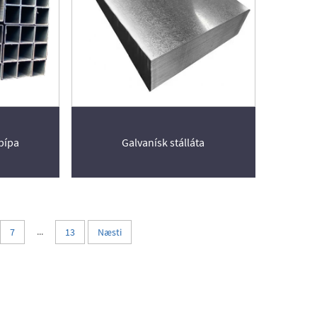
pípa
Galvanísk stálláta
...
7
13
Næsti