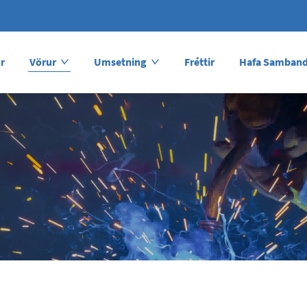
r
Vörur
Umsetning
Fréttir
Hafa Samband