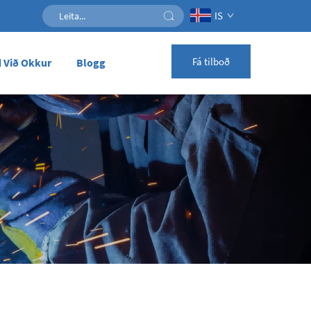
IS
Fá tilboð
 Við Okkur
Blogg