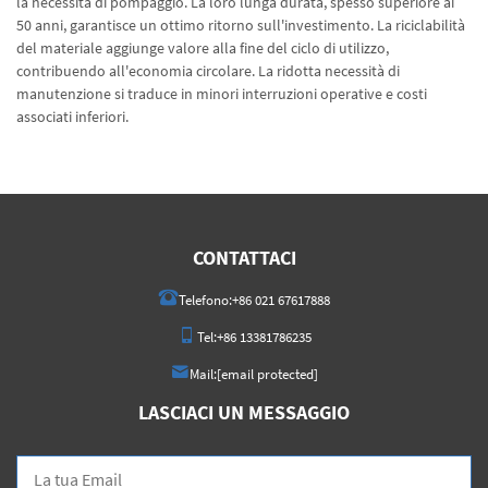
la necessità di pompaggio. La loro lunga durata, spesso superiore ai
50 anni, garantisce un ottimo ritorno sull'investimento. La riciclabilità
del materiale aggiunge valore alla fine del ciclo di utilizzo,
contribuendo all'economia circolare. La ridotta necessità di
manutenzione si traduce in minori interruzioni operative e costi
associati inferiori.
CONTATTACI
Telefono:
+86 021 67617888
Tel:
+86 13381786235
Mail:
[email protected]
LASCIACI UN MESSAGGIO