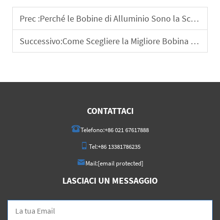
Prec :
Perché le Bobine di Alluminio Sono la Scelta Preferita per i Sistemi di Scambio Termico
Successivo:
Come Scegliere la Migliore Bobina di Alluminio per il Tuo Progetto
CONTATTACI
Telefono:
+86 021 67617888
Tel:
+86 13381786235
Mail:
[email protected]
LASCIACI UN MESSAGGIO