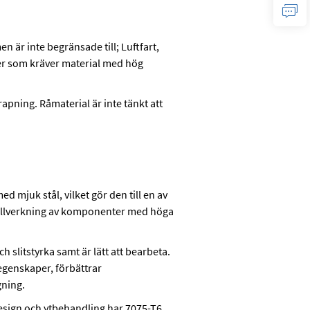
 är inte begränsade till; Luftfart,
ner som kräver material med hög
apning. Råmaterial är inte tänkt att
d mjuk stål, vilket gör den till en av
 tillverkning av komponenter med höga
 slitstyrka samt är lätt att bearbeta.
egenskaper, förbättrar
gning.
esign och ytbehandling har 7075-T6