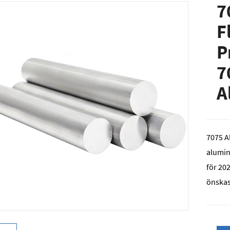
7
F
P
7
A
7075 A
alumin
för 20
önskas