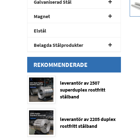
Galvaniserad Stål
Magnet
Elstål
Belagda Stålprodukter
REKOMMENDERADE
PRODUKTER
leverantör av 2507
superduplex rostfritt
stålband
leverantör av 2205 duplex
rostfritt stålband