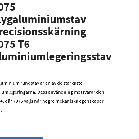
075
lygaluminiumstav
recisionsskärning
075 T6
luminiumlegeringsstav
luminium rundstav är en av de starkaste
iumlegeringarna. Dess användning motsvarar den
24, där 7075 väljs när högre mekaniska egenskaper
.