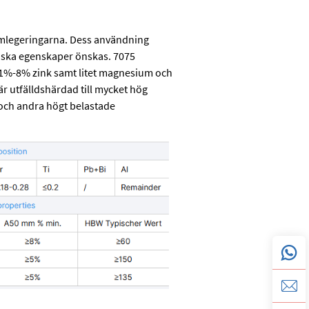
umlegeringarna. Dess användning
iska egenskaper önskas. 7075
1%-8% zink samt litet magnesium och
 utfälldshärdad till mycket hög
 och andra högt belastade