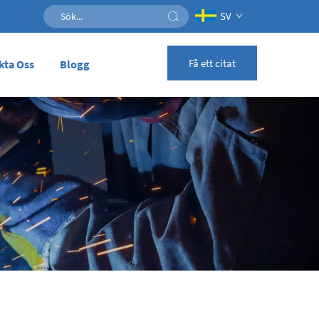
SV
Få ett citat
kta Oss
Blogg