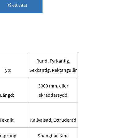
Få ett citat
Rund, Fyrkantig,
Typ:
Sexkantig, Rektangulär
3000 mm, eller
Längd:
skräddarsydd
Teknik:
Kallvalsad, Extruderad
rsprung:
Shanghai, Kina