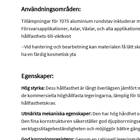
Användningsområden:
Tillämpningar för 7075 aluminium rundstav inkluderar men
Försvarsapplikationer, Axlar, Växlar, och alla applikatio
hållfasthets-till-viktkvot
--Vid hantering och bearbetning kan materialen få lätt skr
ha en färdig kosmetisk yta
Egenskaper:
Hög styrka:
Dess hållfasthet är långt överlägsen jämfört me
de kommersiella höghållfasta legeringarna, lämplig för
hållfasthetskrav.
Utmärkta mekaniska egenskaper:
Den har hög hårdhet och
Den fina kornstrukturen säkerställer god djupborrnings
verktygsslitagebeständigheten och möjliggör bättre gän
God korrosionsresistens:
Genom en rationell legeringsd