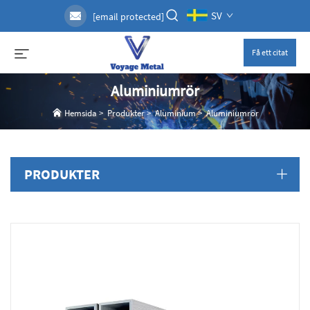
SV
[email protected]
Få ett citat
Aluminiumrör
Hemsida
>
Produkter
>
Aluminium
>
Aluminiumrör
PRODUKTER