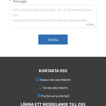
Message
0/1000
Skicka
KONTAKTA OSS
Telefon:
+86-18917994375
Tel:
+86-18917994375
Post:
[email protected]
LÄMNA ETT MEDDELANDE TILL OSS