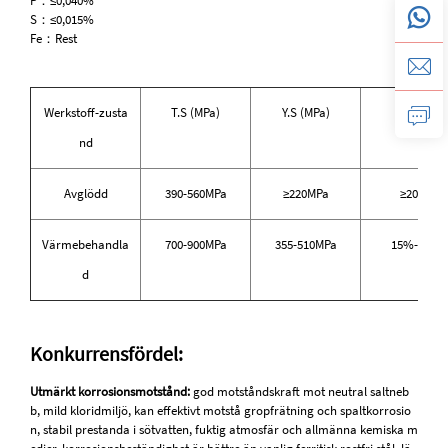
P：≤0,040%
S：≤0,015%
Fe：Rest
Werkstoff-zusta
T.S (MPa)
Y.S (MPa)
EL(%)
nd
Avglödd
390-560MPa
≥220MPa
≥20％
Värmebehandla
700-900MPa
355-510MPa
15%-25%
d
Konkurrensfördel:
Utmärkt korrosionsmotstånd:
god motståndskraft mot neutral saltneb
b, mild kloridmiljö, kan effektivt motstå gropfrätning och spaltkorrosio
n, stabil prestanda i sötvatten, fuktig atmosfär och allmänna kemiska m