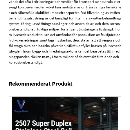
vänds det ofta i rörledningar och ventiler för transport av neutrala eller
svagt korrosiva medier, vilket kan motstå erosion från vanliga kemikalie
r och säkerställa stabilitet i medietransporten. Vid tillverkning av vatten
behandlingsutrustning är det lämpligt för filter i färskvattenbehandlings
system, föring i avsättningsbassänger och andra delar, och dess korrosi
onsbeständighet i fuktiga miljöer förlänger utrustningens livslängd. Ino
m livsmedelsindustrin kan det användas för produktion av fruktjuice oc
h dryckesledningar samt lagringstankar, dess yta är lätt att rengöra och
tål svaga sura och basiska påverkan, vilket uppfyller kraven på livsmede
lshygien. Inom bygg- och inredningssektorn kan det bearbetas till inred
ningspaneler, räcken m.m., i torra miljöer både estetiskt tilltalande och
korrosionsbeständigt.
Rekommenderat Produkt