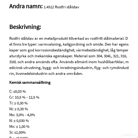
Andra namn:
1.4512 Rostfri stålstav
Beskrivning:
Rostfri stålstav är en metallprodukt tillverkad av rostfritt stålmaterial. D
et finns tre typer: varmvalsning, kallgjordning och smide. Den har egens
kaper som god korrosionsbeständighet, värmebeständighet, låg temper
aturstyrka och mekaniska egenskaper. Material som 304, 304L, 321, 316,
316L och andra används ofta. Används allmänt inom hushållsartiklar, m
edicinsk utrustning, bygg- och inredningsindustrin, flyg- och rymdindust
rin, livsmedelsindustrin och andra områden.
Kemisk sammansättning
C: ≤0,03 %
Cr: 10,5 % - 12,5 %
Ti: ≥ 0,30 %
Ni: ≤ 0,30 %
Mo: 3,0% - 4,0%
N: ≤ 0,030 %
Mn: ≤ 1,00 %
Si: ≤1,00%