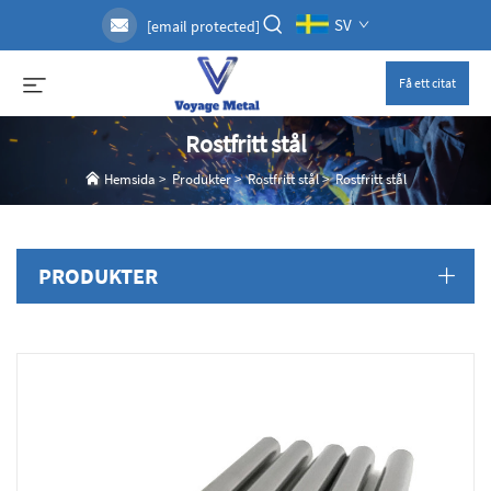
SV
[email protected]
Få ett citat
Rostfritt stål
Hemsida
>
Produkter
>
Rostfritt stål
>
Rostfritt stål
PRODUKTER