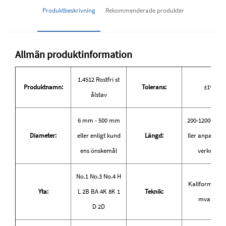
Produktbeskrivning
Rekommenderade produkter
Allmän produktinformation
1.4512 Rostfri st
Produktnamn:
Tolerans:
±1%
ålstav
6 mm - 500 mm
200-12000 mm
Diameter:
eller enligt kund
Längd:
ller anpassad t
ens önskemål
verkning
No.1 No.3 No.4 H
Kallformad, v
Yta:
L 2B BA 4K 8K 1
Teknik:
mvalsad
D 2D