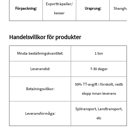
Exportträpallar/
Förpackning:
Ursprung:
Shanghai, Ki
kassar
Handelsvillkor för produkter
Minsta beställningskvantitet:
1 ton
Leveranstid:
7-30 dagar
50% TT-avgift i förskott, restb
Betalningsvillkor:
elopp innan leverans
Sjötransport, Landtransport,
Leveransförmåga:
etc