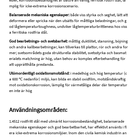
edier, korrosionsbeständighet är bättre än vanlig ferritisk rostfri stål, lä
mplig för icke-extrema korrosionscenario.
Balanserade mekaniska egenskaper:
både viss styrka och seghet, lätt att
deformera eller spricka när den utsätts för måttliga belastningar, och g
od lågtemperaturtoughness, undviker lågtemperaturbrittleness hos viss
a ferritiska rostfria stål.
God bearbetnings- och svetsbarhet:
måttlig duktilitet, stansning, böjning
och andra kallbearbetningar, kan tillverkas till plattor, rör och andra for
mer; svetsområdets goda strukturella stabilitet, svetsstyrka och basmat
erialets matchning är hög, utan behov av komplex efterbehandling för
att upprätthålla prestanda.
Utömordentligt oxidationsmotstånd:
i medelhög och hög temperatur (c
a 600 ℃ nedanför) miljö, kan bilda en stabil oxidfilm, motståndskraftig
mot oxidationskorrosion, lämplig för värmetåliga delar där temperatur
en inte är hög
Användningsområden:
1.4512 rostfritt stål med utmärkt korrosionsbeständighet, balanserade
mekaniska egenskaper och god bearbetbarhet, har effektivt använts i fl
era icke-extrema korrosionsmiljöer. Inom den civila kemisk industrin an