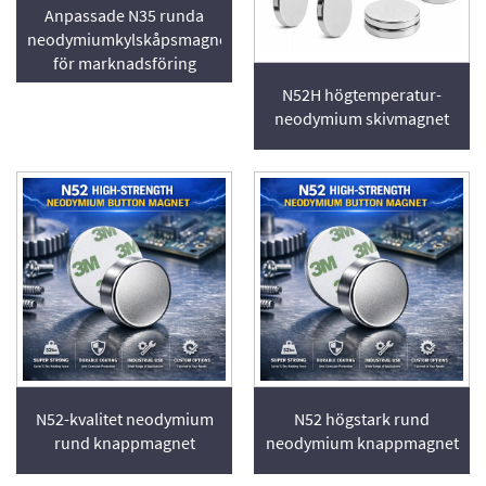
Anpassade N35 runda
neodymiumkylskåpsmagneter
för marknadsföring
N52H högtemperatur-
neodymium skivmagnet
N52-kvalitet neodymium
N52 högstark rund
rund knappmagnet
neodymium knappmagnet