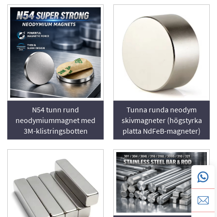
N54 tunn rund
Tunna runda neodym
neodymiummagnet med
skivmagneter (högstyrka
3M-klistringsbotten
platta NdFeB-magneter)