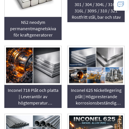
301 / 304 / 304L / 316 /
316L / 309S / 310 / 321
Rostfritt stål, bar och stav
N52 neodym
permanentmagnetskiva
för kraftgeneratorer
Inconel 718 Plåt och platta
Inconel 625 Nickellegering
| Leverantör av
plåt | Högpresterande
högtemperatur
korrosionsbeständig
nickellegering
platta