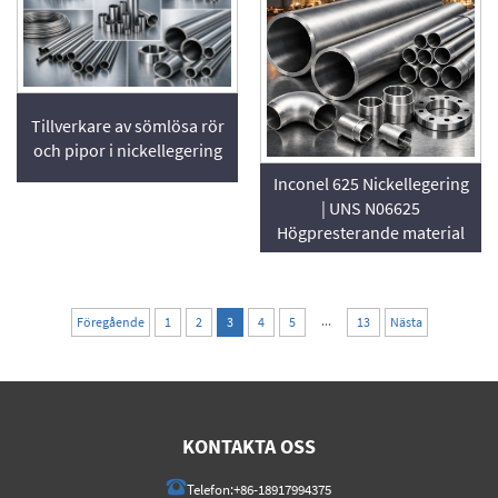
Tillverkare av sömlösa rör
och pipor i nickellegering
Inconel 625 Nickellegering
| UNS N06625
Högpresterande material
...
Föregående
1
2
3
4
5
13
Nästa
KONTAKTA OSS
Telefon:
+86-18917994375