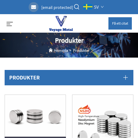
SV
[email protected]
Få ett citat
Produkter
Hemsida
>
Produkter
PRODUKTER