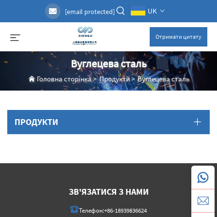
UK
[email protected]
Отримати цитату
Вуглецева сталь
Головна сторінка
>
Продукти
>
Вуглецева сталь
ПРОДУКТИ
ЗВ'ЯЗАТИСЯ З НАМИ
Телефон:
+86-18939836624