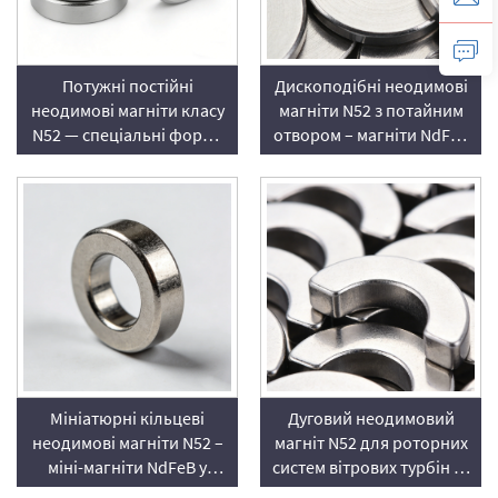
Потужні постійні
Дископодібні неодимові
неодимові магніти класу
магніти N52 з потайним
N52 — спеціальні форми
отвором – магніти NdFeB
NdFeB для промислового
для вмонтованого
використання
кріплення за допомогою
гвинтів
Мініатюрні кільцеві
Дуговий неодимовий
неодимові магніти N52 –
магніт N52 для роторних
міні-магніти NdFeB у
систем вітрових турбін та
формі кільця (з осьовою
генераторів