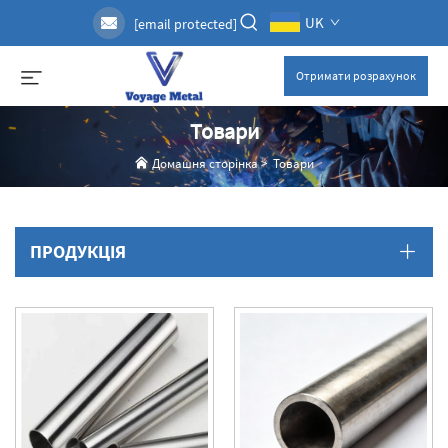
UK
[email protected]
Отримати розрахунок
Товари
Домашня сторінка
>
Товари
ПРОДУКЦІЯ