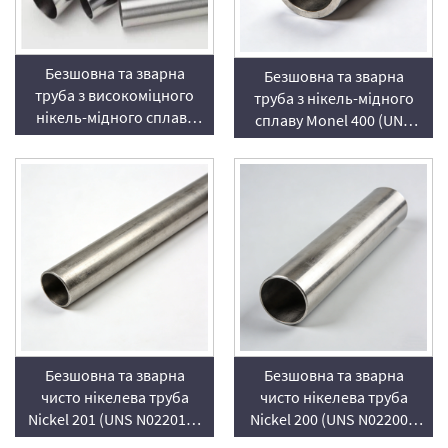
Безшовна та зварна
Безшовна та зварна
труба з високоміцного
труба з нікель-мідного
нікель-мідного сплаву
сплаву Monel 400 (UNS
Monel K-500 (UNS
N04400), постачальник
N05500), постачальник
Безшовна та зварна
Безшовна та зварна
чисто нікелева труба
чисто нікелева труба
Nickel 201 (UNS N02201) з
Nickel 200 (UNS N02200),
низьким вмістом
постачальник