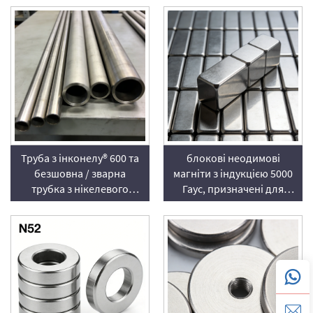
вуглецю, постачальник
Труба з інконелу® 600 та
блокові неодимові
безшовна / зварна
магніти з індукцією 5000
трубка з нікелевого
Гаус, призначені для
сплаву 600 — UNS N06600
генераторів —
високопотужні постійні
магніти з нікель-залізо-
бору (NdFeB)