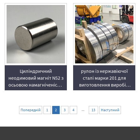
намагніченістю)
Циліндричний
рулон із нержавіючої
неодимовий магніт N52 з
сталі марки 201 для
осьовою намагніченістю
виготовлення виробів,
– високоефективний
де важлива вартість
круглий магніт NdFeB
...
Попередній
1
2
3
4
13
Наступний