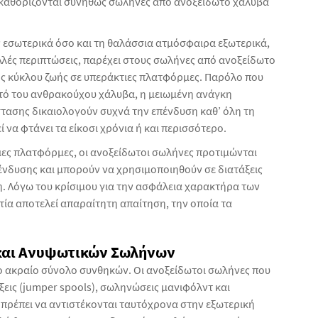
καθορίζονται συνήθως σωλήνες από ανοξείδωτο χάλυβα
ς εσωτερικά όσο και τη θαλάσσια ατμόσφαιρα εξωτερικά,
λές περιπτώσεις, παρέχει στους σωλήνες από ανοξείδωτο
ς κύκλου ζωής σε υπεράκτιες πλατφόρμες. Παρόλο που
υτό του ανθρακούχου χάλυβα, η μειωμένη ανάγκη
στασης δικαιολογούν συχνά την επένδυση καθ’ όλη τη
 να φτάνει τα είκοσι χρόνια ή και περισσότερο.
ιες πλατφόρμες, οι ανοξείδωτοι σωλήνες προτιμώνται
ένδυσης και μπορούν να χρησιμοποιηθούν σε διατάξεις
. Λόγω του κρίσιμου για την ασφάλεια χαρακτήρα των
α αποτελεί απαραίτητη απαίτηση, την οποία τα
και Ανυψωτικών Σωλήνων
 ακραίο σύνολο συνθηκών. Οι ανοξείδωτοι σωλήνες που
εις (jumper spools), σωληνώσεις μανιφόλντ και
έπει να αντιστέκονται ταυτόχρονα στην εξωτερική