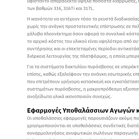
υφίσταντο απαράδεκτα υψηλά ποσοστά διάβρωσης, 
των βαθμών 316, 316Ti και 317L.
Η ικανότητα να αντέχουν τόσο τα ρευστά διαδικασία
χωρίς την ανάγκη προστατευτικής επίστρωσης σε πολ
χάλυβα πλεονέκτημα όσον αφορά το συνολικό κόστο
το αρχικό κόστος του υλικού είναι υψηλότερο από α
συντήρησης και οι επεκτεταμένες περίοδοι αντικατά
διάρκεια λειτουργίας της πλατφόρμας, η οποία μπορεί
Για τα συστήματα δακτυλίου πυρόσβεσης σε υπεράκτ
επίσης, καθώς εξαλείφουν την ανάγκη εσωτερικής επ
που επιτρέπουν γρήγορη κατασκευή και εγκατάσταση
συστημάτων πυρόσβεσης, η μακροπρόθεσμη αξιοπιστί
ανοξείδωτα υλικά ικανοποιούν συνεχώς.
Εφαρμογές Υποθαλάσσιων Αγωγών 
Οι υποθαλάσσιες εφαρμογές παρουσιάζουν ακόμη πιο
χρησιμοποιούνται σε υποθαλάσσιες συνδετικές διατάξ
συναρμολογήσεις ανυψωτικών σωλήνων παραγωγής πρ