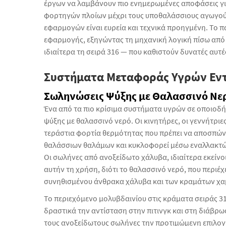
έργων να λαμβάνουν πιο ενημερωμένες αποφάσεις για
φορτηγών πλοίων μέχρι τους υποθαλάσσιους αγωγούς
εφαρμογών είναι ευρεία και τεχνικά προηγμένη. Το π
εφαρμογής, εξηγώντας τη μηχανική λογική πίσω από
ιδιαίτερα τη σειρά 316 — που καθιστούν δυνατές αυτέ
Συστήματα Μεταφοράς Υγρών Εν
Σωληνώσεις Ψύξης με Θαλασσινό Νε
Ένα από τα πιο κρίσιμα συστήματα υγρών σε οποιοδή
ψύξης με θαλασσινό νερό. Οι κινητήρες, οι γεννήτρι
τεράστια φορτία θερμότητας που πρέπει να αποσπώντ
θαλάσσιων θαλάμων και κυκλοφορεί μέσω εναλλακτών
Οι σωλήνες από ανοξείδωτο χάλυβα, ιδιαίτερα εκείνοι
αυτήν τη χρήση, διότι το θαλασσινό νερό, που περιέχε
συνηθισμένου άνθρακα χάλυβα και των κραμάτων χα
Το περιεχόμενο μολυβδαινίου στις κράματα σειράς 31
δραστικά την αντίσταση στην πιτινγκ και στη διάβρω
τους ανοξείδωτους σωλήνες την προτιμώμενη επιλογή