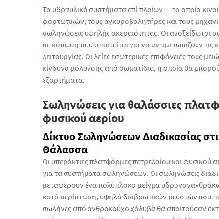
Τα υδραυλικά συστήματα επί πλοίων — τα οποία κινού
φορτωτικών, τους αγκυροβολητήρες και τους μηχανι
σωληνώσεις υψηλής ακεραιότητας. Οι ανοξείδωτοι σ
σε κόπωση που απαιτείται για να αντιμετωπίζουν τις 
λειτουργίας. Οι λείες εσωτερικές επιφάνειές τους με
κίνδυνο μόλυνσης από σωματίδια, η οποία θα μπορο
εξαρτήματα.
Σωληνώσεις για θαλάσσιες πλατφ
φυσικού αερίου
Δίκτυο Σωληνώσεων Διαδικασίας στι
Θάλασσα
Οι υπεράκτιες πλατφόρμες πετρελαίου και φυσικού α
για τα συστήματα σωληνώσεων. Οι σωληνώσεις διαδι
μεταφέρουν ένα πολύπλοκο μείγμα υδρογονανθράκων
κατά περίπτωση, υψηλά διαβρωτικών ρευστών που περι
σωλήνες από ανθρακούχο χάλυβα θα απαιτούσαν εκτ