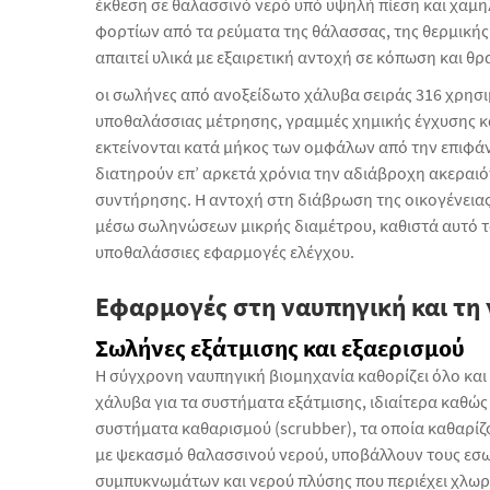
έκθεση σε θαλασσινό νερό υπό υψηλή πίεση και χα
φορτίων από τα ρεύματα της θάλασσας, της θερμικής
απαιτεί υλικά με εξαιρετική αντοχή σε κόπωση και θρ
οι σωλήνες από ανοξείδωτο χάλυβα σειράς 316 χρησ
υποθαλάσσιας μέτρησης, γραμμές χημικής έγχυσης κ
εκτείνονται κατά μήκος των ομφάλων από την επιφάνε
διατηρούν επ’ αρκετά χρόνια την αδιάβροχη ακεραι
συντήρησης. Η αντοχή στη διάβρωση της οικογένειας 
μέσω σωληνώσεων μικρής διαμέτρου, καθιστά αυτό το 
υποθαλάσσιες εφαρμογές ελέγχου.
Εφαρμογές στη ναυπηγική και τη 
Σωλήνες εξάτμισης και εξαερισμού
Η σύγχρονη ναυπηγική βιομηχανία καθορίζει όλο κα
χάλυβα για τα συστήματα εξάτμισης, ιδιαίτερα καθώς
συστήματα καθαρισμού (scrubber), τα οποία καθαρίζο
με ψεκασμό θαλασσινού νερού, υποβάλλουν τους εσω
συμπυκνωμάτων και νερού πλύσης που περιέχει χλωρ