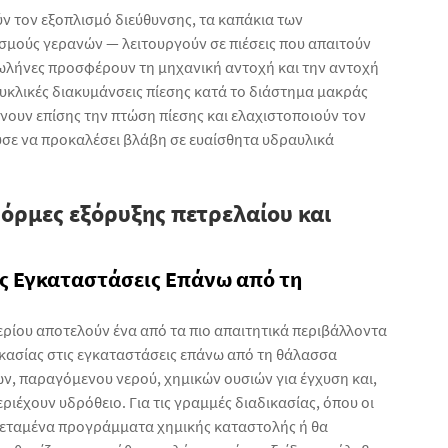
ν τον εξοπλισμό διεύθυνσης, τα καπάκια των
σμούς γερανών — λειτουργούν σε πιέσεις που απαιτούν
ωλήνες προσφέρουν τη μηχανική αντοχή και την αντοχή
κυκλικές διακυμάνσεις πίεσης κατά το διάστημα μακράς
ιώνουν επίσης την πτώση πίεσης και ελαχιστοποιούν τον
ύσε να προκαλέσει βλάβη σε ευαίσθητα υδραυλικά
όρμες εξόρυξης πετρελαίου και
ς Εγκαταστάσεις Επάνω από τη
ερίου αποτελούν ένα από τα πιο απαιτητικά περιβάλλοντα
κασίας στις εγκαταστάσεις επάνω από τη θάλασσα
, παραγόμενου νερού, χημικών ουσιών για έγχυση και,
έχουν υδρόθειο. Για τις γραμμές διαδικασίας, όπου οι
εταμένα προγράμματα χημικής καταστολής ή θα