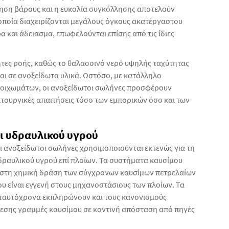
μηση βάρους και η ευκολία συγκόλλησης αποτελούν
οποία διαχειρίζονται μεγάλους όγκους ακατέργαστου
 και άδειασμα, επωφελούνται επίσης από τις ίδιες
ητες ροής, καθώς το θαλασσινό νερό υψηλής ταχύτητας
ι σε ανοξείδωτα υλικά. Ωστόσο, με κατάλληλο
 τοιχωμάτων, οι ανοξείδωτοι σωλήνες προσφέρουν
ειτουργικές απαιτήσεις τόσο των εμπορικών όσο και των
ι υδραυλικού υγρού
 ανοξείδωτοι σωλήνες χρησιμοποιούνται εκτενώς για τη
δραυλικού υγρού επί πλοίων. Τα συστήματα καυσίμου
ι στη χημική δράση των σύγχρονων καυσίμων πετρελαίων
υ είναι εγγενή στους μηχανοστάσιους των πλοίων. Τα
ώ ταυτόχρονα εκπληρώνουν και τους κανονισμούς
ίεσης γραμμές καυσίμου σε κοντινή απόσταση από πηγές