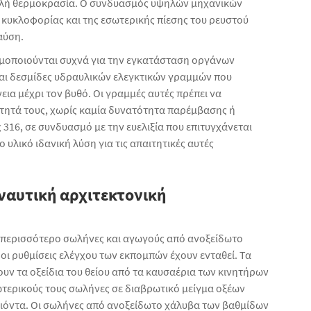
μηλή θερμοκρασία. Ο συνδυασμός υψηλών μηχανικών
 κυκλοφορίας και της εσωτερικής πίεσης του ρευστού
αύση.
ιμοποιούνται συχνά για την εγκατάσταση οργάνων
αι δεσμίδες υδραυλικών ελεγκτικών γραμμών που
ια μέχρι τον βυθό. Οι γραμμές αυτές πρέπει να
ότητά τους, χωρίς καμία δυνατότητα παρέμβασης ή
316, σε συνδυασμό με την ευελιξία που επιτυγχάνεται
υλικό ιδανική λύση για τις απαιτητικές αυτές
ναυτική αρχιτεκτονική
ι περισσότερο σωλήνες και αγωγούς από ανοξείδωτο
 οι ρυθμίσεις ελέγχου των εκπομπών έχουν ενταθεί. Τα
υν τα οξείδια του θείου από τα καυσαέρια των κινητήρων
τερικούς τους σωλήνες σε διαβρωτικό μείγμα οξέων
ιόντα. Οι σωλήνες από ανοξείδωτο χάλυβα των βαθμίδων