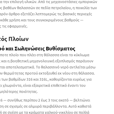
 την επιλογή υλικών. Από τις μηχανοστάσιες εμπορικών
 βαθέων θαλασσών σε πεδία πετρελαίου, η ποικιλία των
αρόν άρθρο εξετάζει λεπτομερώς τις βασικές περιοχές
 κάθε χρήση και τους συγκεκριμένους βαθμούς —
ς τις εφαρμογές.
τός Πλοίων
ρό και Σωληνώσεις Βυθίσματος
ποτε πλοίο που πλέει στη θάλασσα είναι το κύκλωμα
ες και η βοηθητική μηχανολογική εξοπλισμός παράγουν
αι αποτελεσματικά. Το θαλασσινό νερό αντλείται μέσω
 θερμότητας προτού εκτοξευθεί εκ νέου στη θάλασσα.
 των βαθμίδων 316 και 316L, καθορίζονται ευρέως για
ι χλωριόντα, είναι εξαιρετικά επιθετικό έναντι του
μηλότερης ποιότητας.
6 — συνήθως περίπου 2 έως 3 τοις εκατό — βελτιώνει
ση σε σχισμές σε αλμυρά περιβάλλοντα. Αυτό καθιστά
 σε σχέση με τα κράματα χαλκού-νικελίου σε πολλά