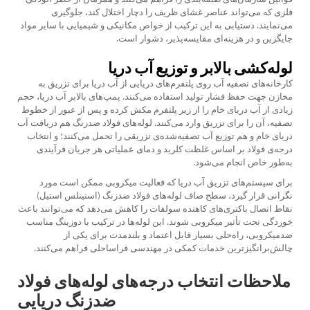
فلزی که می‌تواند عناصر غشای ظریف را دچار اختلال کند، جلوگیری
می‌نمایند. دستیابی به این ترکیب از خواص مکانیکی و شیمیایی با سایر مواد
جایگزین و در هزینه‌ای مقایسه‌پذیر، دشوار است.
لوله‌کشی بالابر و توزیع آب دریا
کارخانه‌های تصفیه آب روی پلتفرم‌های دریایی از آب دریا برای تزریق به
مخازن جهت حفظ فشار تولید استفاده می‌کنند. پمپ‌های بالابر آب دریا، حجم
زیادی از آب دریای خام را از زیر پلتفرم مکش کرده و پس از عبور از خطوط
تصفیه، آن را برای تزریق وارد می‌کنند. لوله‌های فولاد ضدزنگ هم دریافت آب
دریای خام و هم توزیع آب تصفیه‌شده‌ی تزریقی را تحمل می‌کنند؛ و انتخاب
درجه‌ی فولاد بر اساس غلظت کلرید و دمای عملیاتی هر جریان فرآیندی
به‌طور خاص انجام می‌شود.
برای سیستم‌های تزریق آب دریا که فعالیت میکروبی ممکن است مورد
نگرانی قرار گیرد، سطح صاف لوله‌های فولاد ضدزنگ (استینلس استیل)
نقاط اتصال باکتری‌های کاهنده سولفات را کاهش می‌دهد که می‌توانند باعث
خوردگی تحت تأثیر میکروبی شوند. این لوله‌ها در ترکیب با دوزینگ مناسب
ضدمیکروبی، راه‌حلی بسیار قابل اعتماد و بلندمدت برای یکی از
چالش‌برانگیزترین خدمات کمکی در مهندسی فراساحلی فراهم می‌کنند.
ملاحظات انتخاب درجه‌های لوله‌های فولاد
ضدزنگ دریایی