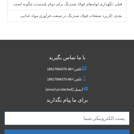
قبلی :
نگهداری لوله‌های فولاد ضدزنگ برای دوام بلندمدت چگونه است
بعدی :
کاربرد صفحات فولاد ضدزنگ در صنعت فرآوری مواد غذایی
با ما تماس بگیرید
تلفن:
+86-18917994375
تلفن:
+86-18917994375
ایمیل:
[email protected]
برای ما پیام بگذارید