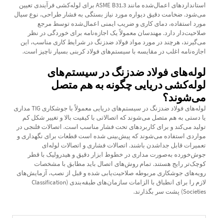
استانداردهای اعمال‌شده مانند ASME B31.3 برای لوله‌کشی فرآیندی تعیین
می‌شود. ضخامت دقیق دیواره مورد نیاز بستگی به فشار طراحی، نوع سیال
مورد استفاده، دمای کاری و ضریب ایمنی اعمال‌شده توسط مرجع
صلاحیت‌دار دارد. مهندسان معمولاً یک اجازه‌نامه برای خوردگی در نظر
می‌گیرند، هرچند در مورد مواد فولاد ضدزنگ در شرایط کاری مناسب، این
اجازه‌نامه اغلب در مقایسه با سیستم‌های فولاد کربنی بسیار ناچیز است.
لوله‌های فولاد ضدزنگ در سیستم‌های
لوله‌کشی دریایی چگونه به هم متصل
می‌شوند؟
لوله‌های فولاد ضدزنگ در سیستم‌های دریایی معمولاً با جوشکاری TIG مداری
یا دستی به هم متصل می‌شوند که اتصالاتی با کیفیت بالا و تغییر شکل کم
تولید می‌کند و برای کاربردهای تحت فشار مناسب است. اتصالات فلنجی در
مواردی استفاده می‌شوند که پیش‌بینی شده است قطعات برای نگهداری و
تعمیرات قابل جداشدن باشند. اتصالات فشاری و اتصالات لوله‌ای
جوش‌خورده به‌صورت مداری در خطوط ابزار دقیق و هیدرولیک با قطر
کوچک‌تر رایج هستند. تمام روش‌های اتصال باید مطابق با مشخصات
رویه‌های جوشکاری مربوطه صلاحیت‌یابی شده و قبل از نصب، آزمایش‌های
لازم را برای انطباق با الزامات سازمان‌های طبقه‌بندی (Classification
Societies) پشت سر بگذارند.