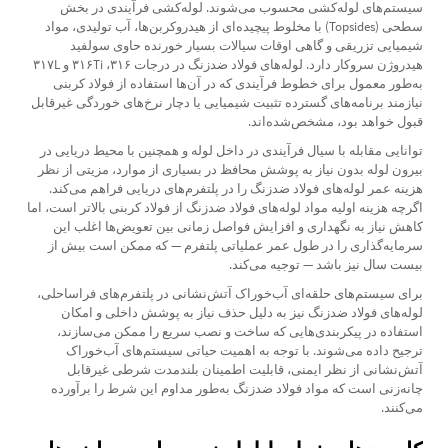
سیستم‌های لوله‌کشی محسوب می‌شوند. لوله‌کشی فرآیندی در بخش
سطحی (Topsides) با مخلوط پیچیده‌ای از هیدروکربن‌ها، آب تولیدی، مواد
شیمیایی تزریقی و گاهی اوقات سیالات بسیار خورنده حاوی سولفید
هیدروژن سروکار دارد. لوله‌های فولاد ضدزنگ در درجات ۳۱۶، ۳۱۶Ti و ۳۱۷L
به‌طور معمول برای خطوط فرآیندی که در آن‌ها استفاده از فولاد کربنی
نیازمند برنامه‌های گسترده تثبیت شیمیایی یا دچار نرخ‌های خوردگی غیرقابل
قبول خواهد بود، مشخص‌شده‌اند.
توانایی مقابله با سیال فرآیندی در داخل لوله و همچنین با محیط دریایی در
بیرون لوله بدون نیاز به پوشش محافظ در بسیاری از موارد، مزیتی از نظر
هزینه عمر لوله‌های فولاد ضدزنگ را در پلتفرم‌های دریایی فراهم می‌کند.
اگرچه هزینه اولیه مواد لوله‌های فولاد ضدزنگ از فولاد کربنی بالاتر است، اما
کاهش نیاز به نگهداری و افزایش فواصل زمانی بین تعویض‌ها اغلب این
سرمایه‌گذاری را در طول عمر عملیاتی پلتفرم — که ممکن است بیش از
بیست سال نیز باشد — توجیه می‌کند.
برای سیستم‌های حلقه‌ای آب‌خوراک آتش‌نشانی در پلتفرم‌های فراساحلی،
لوله‌های فولاد ضدزنگ نیز به دلیل حذف نیاز به پوشش داخلی و امکان
استفاده در پیکربندی‌هایی که ساخت و نصب سریع را ممکن می‌سازند،
ترجیح داده می‌شوند. با توجه به اهمیت حیاتی سیستم‌های آب‌خوراک
آتش‌نشانی از نظر ایمنی، قابلیت اطمینان بلندمدت شرطی غیرقابل
چانه‌زنی است که مواد فولاد ضدزنگ به‌طور مداوم این شرط را برآورده
می‌کنند.