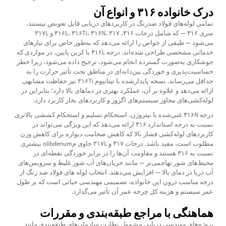
درک خانواده ۳۱۶ و انواع آن
تمامی لوله‌های فولاد ضدزنگ در کاربردهای دریایی قابل تعویض نیستند.
سری ۳۱۶ — که شامل درجات ۳۱۶، ۳۱۶L، ۳۱۶Ti، ۳۱۶N، ۳۱۷ و ۳۱۷L
می‌شود — طیفی از خواص را ارائه می‌دهد که به‌طور خاص برای نیازهای
خدماتی مشخصی طراحی شده‌اند. درجه ۳۱۶L با کربن پایین، در مواردی که
جوشکاری به‌صورت گسترده انجام می‌شود، ترجیح داده می‌شود، زیرا خطر
حساسیت‌پذیری و خوردگی بین‌دانه‌ای در مناطق تحت تأثیر حرارت را به
حداقل می‌رساند. نسخه پایدارشده با تیتانیوم ۳۱۶Ti نیز حفاظت مشابهی
ارائه می‌دهد و علاوه بر آن، عملکرد بهتری در دماهای بالا دارد؛ بنابراین در
لوله‌کشی‌های مجاور سیستم‌های اگزوز و کاربردهای بخار کاربرد دارد.
درجه ۳۱۶N غنی‌شده با نیتروژن، استحکام تسلیم و استحکام کششی بالاتری
نسبت به درجه استاندارد ۳۱۶ ارائه می‌دهد که این ویژگی می‌تواند در
کاربردهای لوله‌کشی فشار بالا که کاهش ضخامت دیواره برای کاهش وزن
مطلوب است، مفید باشد. درجات ۳۱۷ و ۳۱۷L حاوی مolibdenum بیشتری
نسبت به ۳۱۶ هستند و مقاومت آن‌ها را در برابر خوردگی نقطه‌ای در
محیط‌های شور تهاجمی‌تر — مانند جریان‌های آب شور غلیظ و سرویس‌های
آب دریا در دمای بالا — افزایش می‌دهند. انتخاب
لوله های فولاد ضد زنگ
از
درجه مناسب درون این خانواده، تصمیمی مهندسی حیاتی است که بر طول
عمر سیستم و هزینه کل چرخه عمر آن تأثیر می‌گذارد.
هماهنگی با مراجع طبقه‌بندی و مقررات
پروژه‌های مهندسی دریایی مشمول نظارت سازمان‌های طبقه‌بندی مانند