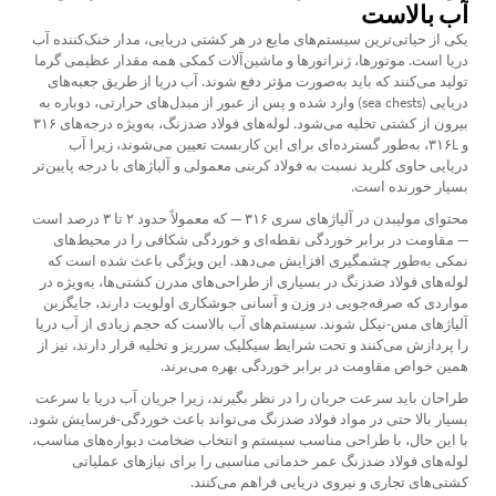
آب بالاست
یکی از حیاتی‌ترین سیستم‌های مایع در هر کشتی دریایی، مدار خنک‌کننده آب
دریا است. موتورها، ژنراتورها و ماشین‌آلات کمکی همه مقدار عظیمی گرما
تولید می‌کنند که باید به‌صورت مؤثر دفع شوند. آب دریا از طریق جعبه‌های
دریایی (sea chests) وارد شده و پس از عبور از مبدل‌های حرارتی، دوباره به
بیرون از کشتی تخلیه می‌شود. لوله‌های فولاد ضدزنگ، به‌ویژه درجه‌های ۳۱۶
و ۳۱۶L، به‌طور گسترده‌ای برای این کاربست تعیین می‌شوند، زیرا آب
دریایی حاوی کلرید نسبت به فولاد کربنی معمولی و آلیاژهای با درجه پایین‌تر
بسیار خورنده است.
محتوای مولیبدن در آلیاژهای سری ۳۱۶ — که معمولاً حدود ۲ تا ۳ درصد است
— مقاومت در برابر خوردگی نقطه‌ای و خوردگی شکافی را در محیط‌های
نمکی به‌طور چشمگیری افزایش می‌دهد. این ویژگی باعث شده است که
لوله‌های فولاد ضدزنگ در بسیاری از طراحی‌های مدرن کشتی‌ها، به‌ویژه در
مواردی که صرفه‌جویی در وزن و آسانی جوشکاری اولویت دارند، جایگزین
آلیاژهای مس-نیکل شوند. سیستم‌های آب بالاست که حجم زیادی از آب دریا
را پردازش می‌کنند و تحت شرایط سیکلیک سرریز و تخلیه قرار دارند، نیز از
همین خواص مقاومت در برابر خوردگی بهره می‌برند.
طراحان باید سرعت جریان را در نظر بگیرند، زیرا جریان آب دریا با سرعت
بسیار بالا حتی در مواد فولاد ضدزنگ می‌تواند باعث خوردگی-فرسایش شود.
با این حال، با طراحی مناسب سیستم و انتخاب ضخامت دیواره‌های مناسب،
لوله‌های فولاد ضدزنگ عمر خدماتی مناسبی را برای نیازهای عملیاتی
کشتی‌های تجاری و نیروی دریایی فراهم می‌کنند.