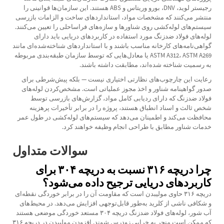
رجیستر لوید، DNV، بورو وریتاس و ABS هستند. این سازمان‌ها قوانینی را
منتشر می‌کنند که مشخصات مواد، استانداردهای ساخت و الزامات بازرسی
سیستم‌های لوله‌کشی روی شناورها و سازه‌های فراساحلی را تعیین می‌کنند.
لوله‌های فولاد ضدزنگ مورد استفاده در کاربردهای دریایی باید دارای
گواهی‌نامه‌های کارخانه مناسب باشند و با استانداردهای شناخته‌شده‌ای مانند
ASTM A312، ASTM A269 یا معادل‌هایی که توسط سازمان طبقه‌بندی مربوطه
به رسمیت شناخته شده‌اند، مطابقت داشته باشند.
رعایت این چارچوب‌های نظارتی اختیاری نیست — بلکه پیش‌شرطی برای
صدور گواهینامه شناور و اخذ مجوز عملیاتی است. مشخص‌کردن لوله‌های
فولاد ضدزنگ که دارای ردیابی کامل مواد، گزارش‌های بازرسی توسط
شخص ثالث و اسناد انطباق هستند، پروژه را در برابر تأخیرات پرهزینه
محافظت می‌کند و اطمینان می‌دهد که سیستم‌های لوله‌کشی در طول عمر
خدمات شناور مطابق با طراحی انجام وظیفه خواهند کرد.
سوالات متداول
چرا دریچه ۳۱۶ نسبت به دریچه ۳۰۴ برای
کاربردهای دریایی ترجیح داده می‌شود؟
دریچه ۳۱۶ حاوی مولیبدن است که مقاومت آن را در برابر خوردگی نقطه‌ای
و شکافی ناشی از کلرید به‌طور قابل‌توجهی افزایش می‌دهد. در محیط‌های
آب شور، لوله‌های فولاد ضدزنگ دریچه ۳۰۴ مستعد خوردگی موضعی هستند
که ممکن است منجر به خرابی زودرس شوند. افزودن مولیبدن در دریچه ۳۱۶