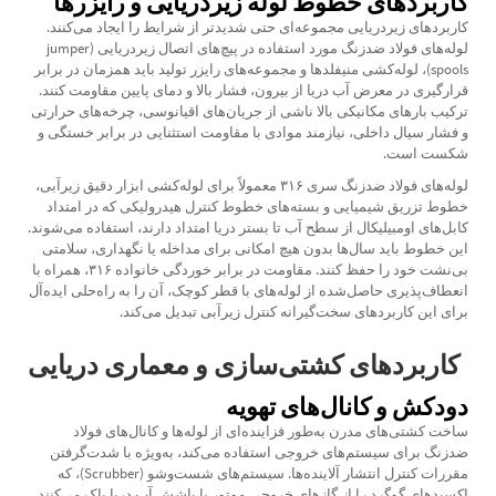
کاربردهای خطوط لوله زیردریایی و رایزرها
کاربردهای زیردریایی مجموعه‌ای حتی شدیدتر از شرایط را ایجاد می‌کنند.
لوله‌های فولاد ضدزنگ مورد استفاده در پیچ‌های اتصال زیردریایی (jumper
spools)، لوله‌کشی منیفلدها و مجموعه‌های رایزر تولید باید همزمان در برابر
قرارگیری در معرض آب دریا از بیرون، فشار بالا و دمای پایین مقاومت کنند.
ترکیب بارهای مکانیکی بالا ناشی از جریان‌های اقیانوسی، چرخه‌های حرارتی
و فشار سیال داخلی، نیازمند موادی با مقاومت استثنایی در برابر خستگی و
شکست است.
لوله‌های فولاد ضدزنگ سری ۳۱۶ معمولاً برای لوله‌کشی ابزار دقیق زیرآبی،
خطوط تزریق شیمیایی و بسته‌های خطوط کنترل هیدرولیکی که در امتداد
کابل‌های اومبیلیکال از سطح آب تا بستر دریا امتداد دارند، استفاده می‌شوند.
این خطوط باید سال‌ها بدون هیچ امکانی برای مداخله یا نگهداری، سلامتی
بی‌نشت خود را حفظ کنند. مقاومت در برابر خوردگی خانواده ۳۱۶، همراه با
انعطاف‌پذیری حاصل‌شده از لوله‌های با قطر کوچک، آن را به راه‌حلی ایده‌آل
برای این کاربردهای سخت‌گیرانه کنترل زیرآبی تبدیل می‌کند.
کاربردهای کشتی‌سازی و معماری دریایی
دودکش و کانال‌های تهویه
ساخت کشتی‌های مدرن به‌طور فزاینده‌ای از لوله‌ها و کانال‌های فولاد
ضدزنگ برای سیستم‌های خروجی استفاده می‌کند، به‌ویژه با شدت‌گرفتن
مقررات کنترل انتشار آلاینده‌ها. سیستم‌های شست‌وشو (Scrubber)، که
اکسیدهای گوگرد را از گازهای خروجی موتور با پاشش آب دریا پاک می‌کنند،