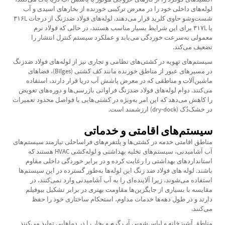
لوله‌های داخلی خود را در معرض ترکیبی خورنده از بخارهای اسیدی و آب
شست‌وشو حاوی کلرید قرار می‌دهند. لوله‌های فولاد ضدزنگ از درجات ۳۱۶L
یا ۳۱۷L برای این شرایط بسیار مناسب هستند، در حالی که فولاد نرم
معمولی به‌سرعت خوردگی می‌یابد و عملکرد سیستم کنترل انتشار را
تضعیف می‌کند.
سیستم‌های تهویه در کشتی‌های نظامی و تجاری نیز از لوله‌های فولاد ضدزنگ
در مسیرهای عبور از مناطق خورنده مانند کف کشتی (Bilges)، فضاهای
ماشین‌آلات و مناطقی که در معرض پاشش آب دریا قرار دارند، استفاده
می‌کنند. دوام لوله‌های فولاد ضدزنگ فراوانی بازرسی‌ها و دوره‌های تعویض
را کاهش می‌دهد که این امر به‌ویژه در کشتی‌هایی با فواصل محدود تعمیرات
در خشک‌دُک (dry-dock) ارزشمند است.
سیستم‌های اقامتی و خدماتی
مناطق اقامتی خدمه در کشتی‌ها و پلتفرم‌های فراساحلی نیازمند سیستم‌های
آب آشامیدنی، سیستم‌های تخلیه بهداشتی و لوله‌کشی HVAC هستند که
استانداردهای بهداشتی را رعایت کرده و در برابر خوردگی داخلی مقاوم
باشند.
لوله های فولاد ضد زنگ
این لوله‌ها به‌طور گسترده در این سیستم‌ها
استفاده می‌شوند، زیرا آلاینده‌ای را به آب آشامیدنی وارد نمی‌کنند، در
مقایسه با بسیاری از جایگزین‌ها مقاومت بهتری در برابر تشکیل بیوفیلم
دارند و در طول دهه‌ها خدمات مداوم، استحکام ساختاری خود را حفظ
می‌کنند.
مناطق آشپزخانه و لباس‌شویی آب گرم و بخار را در دماهایی تولید می‌کنند