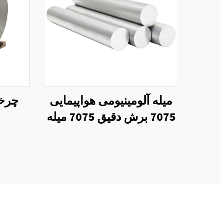
میله آلومینیومی هواپیمایی
چرخه 
7075 برش دقیق 7075 میله
آلیاژ آلومینیومی T6