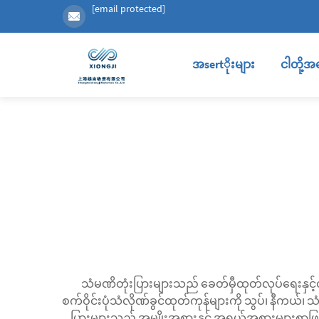
[email protected]
အsertိုးများ
ငါတို့အ
သံမဏိတုံးပြားများသည် ခေတ်မှီထုတ်လုပ်ရေးနှင့
စက်ဝိုင်းပုံသံလိုဏ်ခွင်ထုတ်ကုန်များကို သွပ်၊ နီကယ
ပြားများသည် အမျိုးအစားနှင့် အရွယ်အစားများစွာဖြင