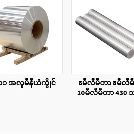
၁ အလူမီနီယံကွိုင်
6မီလီမီတာ 8မီလီ
10မီလီမီတာ 430 သ
တောင့်တုံးအဝိုင