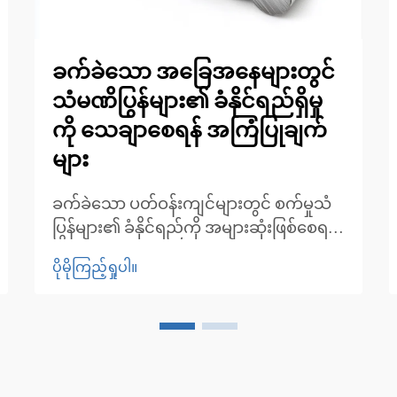
ခက်ခဲသော အခြေအနေများတွင်
သံမဏိပြွန်များ၏ ခံနိုင်ရည်ရှိမှု
ကို သေချာစေရန် အကြံပြုချက်
များ
ခက်ခဲသော ပတ်ဝန်းကျင်များတွင် စက်မှုသံ
ပြွန်များ၏ ခံနိုင်ရည်ကို အများဆုံးဖြစ်စေရန်။
စက်မှုလုပ်ငန်းများသည် လုပ်ငန်းဆောင်ရွက်
ပိုမိုကြည့်ရှုပါ။
မှုအခြေအနေများကို တိုးချဲ့လာသည်နှင့်အမျှ
သံပြွန်များ၏ ခံနိုင်ရည်သည် ပို၍ပင်
အရေးကြီးလာပါသည်။ ဓာတု... မှ
စသည်ဖြင့်။