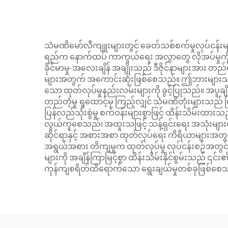
သံမဏိမော်လီကျူးများတွင် ခေတ်သစ်စက်မှုလုပ်ငန်းများ
ရည်က နောက်ထပ် ကာကွယ်ရေး အလွှာတွေ လိုအပ်မှုကို 
ခိုင်မာမှု-အလေးချိန် အချိုးသည် ဒီဇိုင်နာများအား တည်ဆ
များအတွက် အကောင်းဆုံးဖြစ်စေသည်။ ဤဘားများသည် အလုပ်
သော ထုတ်လုပ်မှုနည်းလမ်းများကို ခွင့်ပြုသည်။ အပူချိန်
တည်တံ့မှု ရှုထောင့်မှ ကြည့်လျှင် သံမဏိတုံးများသည် 
ပြန်လည်သုံးစွဲမှု စက်ဝန်းများစွာဖြင့် ထိန်းသိမ်းထား
လွယ်ကူစေသည်၊ အထူးသဖြင့် သန့်ရှင်းရေး အသုံးမ
ဆိုင်ရာနှင့် အစားအစာ ထုတ်လုပ်ရေး ကိရိယာများအ
အရွယ်အစား တိကျမှုက ထုတ်လုပ်မှု လုပ်ငန်းစဉ်အတွင်
များကို အချိန်ကြာမြင့်စွာ ထိန်းသိမ်းနိုင်စွမ်းသည်
ကုန်ကျစရိတ်ထိရောက်သော ရွေးချယ်မှုတစ်ခုဖြစ်စေ