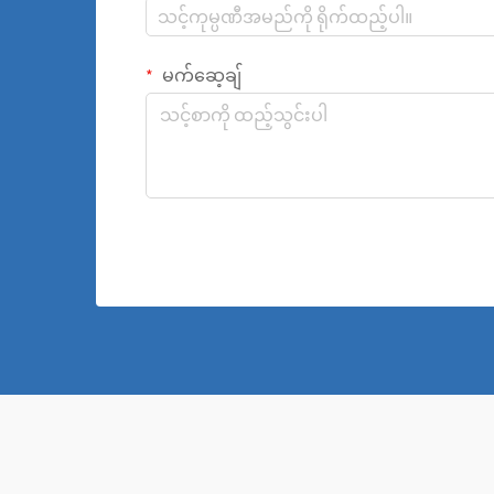
မက်ဆေ့ချ်