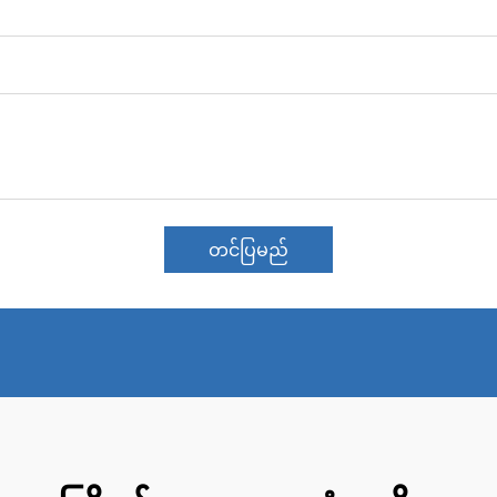
တင်ပြမည်