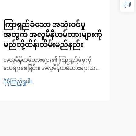
ကြာရှည်ခံသော အသုံးဝင်မှု
သင့
အတွက် အလူမီနီယမ်ဘားများကို
အတ
မည်သို့ထိန်းသိမ်းမည်နည်း
မ်ဘ
အလူမီနီယမ်ဘားများ၏ ကြာရှည်ခံမှုကို
ထုတ်
သေချာစေခြင်း။ အလူမီနီယမ်ဘားများသည်
နား
ပေါ့ပါးခြင်း၊ ချေးမတက်ခြင်းနှင့် ခိုင်ခံ့မှုတို့
အလေးခ
ပိုမိုကြည့်ရှုပါ။
ပိုမို
ကြောင့် စက်မှုလုပ်ငန်းများစွာတွင် အသုံး
နိုင်
အများဆုံးဖြစ်ပါသည်။ အလူမီနီယမ်ဘား
တွင်
များ၏ ခိုင်ခံ့မှုနှင့် စွမ်းဆောင်ရည်ကို
ပါသည
ထိန်းသိမ်းရန်အတွက် သင့်တော်သော
ထိန်းသိမ်းမှုများ ပြုလုပ်ရန် မရှိမဖြစ် လိုအပ်
ပါသည်။