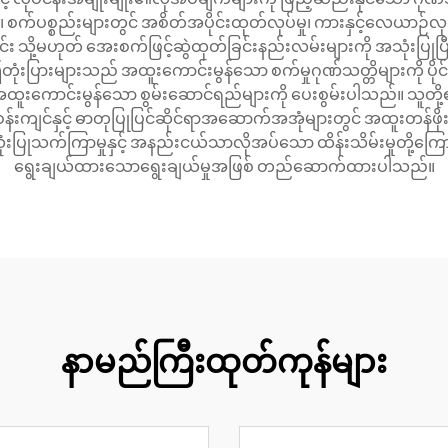
၊ စက်ပစ္စည်းများတွင် အစိတ်အပိုင်းထုတ်လုပ်မှု၊ ကားနှင့်လေယာဉ်လု
်ခြင်း သို့မဟုတ် အေးစက်ဖြင့်ဆွဲထုတ်ခြင်းနည်းလမ်းများကို အသုံးပြ
ြားများသည် အထူးကောင်းမွန်သော စက်မှုဂုဏ်သတ္တိများကို ပိုင်ဆိ
ွင် အထူးကောင်းမွန်သော စွမ်းဆောင်ရည်များကို ပေးစွမ်းပါသည်။ သူတို့
တ်ဝန်းကျင်နှင့် ဓာတုပြုပြင်ဆိုင်ရာအဆောက်အအုံများတွင် အထူးတန
 အသုံးပြုသက်ကြာမှုနှင့် အနည်းငယ်သာလိုအပ်သော ထိန်းသိမ်းမှုတို့ကြ
ရွေးချယ်ထားသောရွေးချယ်မှုအဖြစ် တည်ဆောက်ထားပါသည်။
နာမည်ကြီးထုတ်ကုန်များ