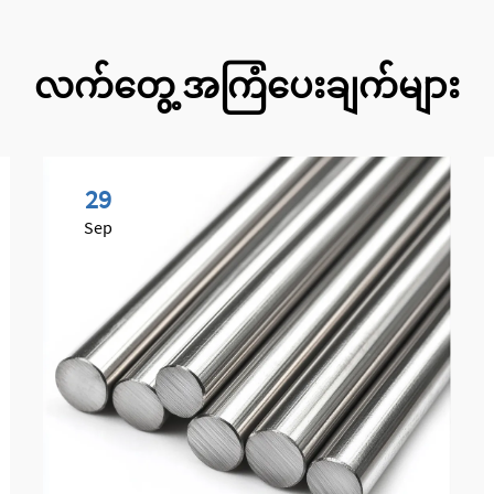
လက်တွေ့ အကြံပေးချက်များ
29
Sep