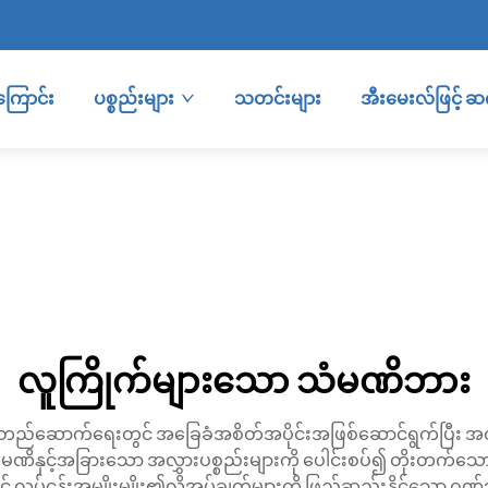
ကြောင်း
ပစ္စည်းများ
သတင်းများ
အီးမေးလ်ဖြင့် 
လူကြိုက်များသော သံမဏိဘား
်တည်ဆောက်ရေးတွင် အခြေခံအစိတ်အပိုင်းအဖြစ်ဆောင်ရွက်ပြီး အထူးခံ
်၊ သံမဏိနှင့်အခြားသော အလွှားပစ္စည်းများကို ပေါင်းစပ်၍ တိုးတက်သေ
့် လုပ်ငန်းအမျိုးမျိုး၏လိုအပ်ချက်များကို ဖြည့်ဆည်းနိုင်သော ဂ