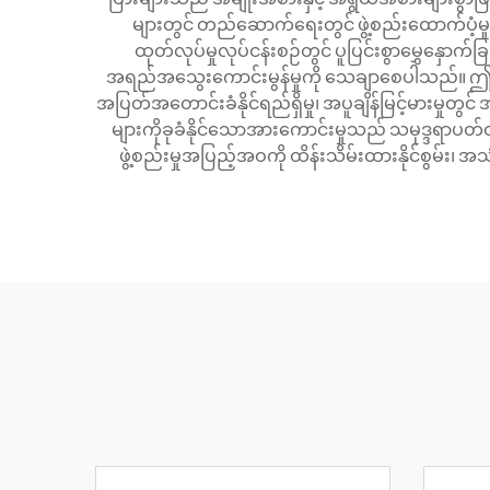
များတွင် တည်ဆောက်ရေးတွင် ဖွဲ့စည်းထောက်ပံ့မှု
ထုတ်လုပ်မှုလုပ်ငန်းစဉ်တွင် ပူပြင်းစွာမွှေနှောက
အရည်အသွေးကောင်းမွန်မှုကို သေချာစေပါသည်။ ဤတုံးပ
အပြတ်အတောင်းခံနိုင်ရည်ရှိမှု၊ အပူချိန်မြင့်မားမှုတ
များကိုခုခံနိုင်သောအားကောင်းမှုသည် သမုဒ္ဒရာပ
ဖွဲ့စည်းမှုအပြည့်အဝကို ထိန်းသိမ်းထားနိုင်စွမ်း၊