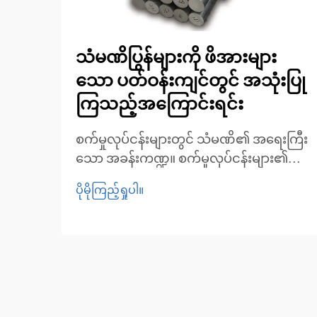
သံမဏိပြွန်များကို ဖိအားများ
သော ပတ်ဝန်းကျင်တွင် အသုံးပြု
ကြသည့်အကြောင်းရင်း
စက်မှုလုပ်ငန်းများတွင် သံမဏိ၏ အရေးကြီး
သော အခန်းကဏ္ဍ။ စက်မှုလုပ်ငန်းများ၏
တောင်းဆိုမှုများကို ဖြည့်ဆည်းရာတွင်
ပိုမိုကြည့်ရှုပါ။
ပစ္စည်းများရွေးချယ်မှုသည် အောင်မြင်မှုနှင့်
ပျက်စီးမှုကြားခြားနားမှုကို ဖြစ်စေနိုင်
ပါသည်။ သံမဏိပြွန်များသည် ယနေ့ခေတ်
တွင် အသုံးဝင်သော ပစ္စည်းများအဖြစ် ထွန်း
ထားလာပါသည်...