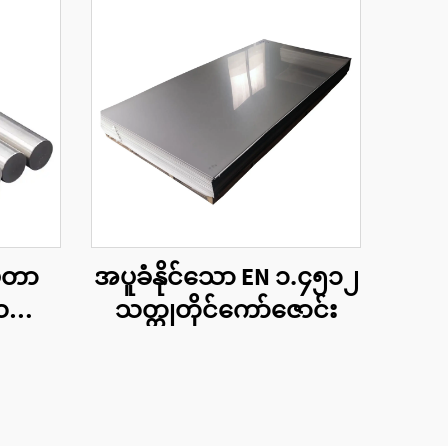
မီတာ
အပူခံနိုင်သော EN ၁.၄၅၁၂
တ္တု
သတ္တုတိုင်ကော်ဇောင်း
်း