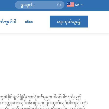
MY
ဈေးကုတ်ယူရန်
ဆက်သွယ်ပါ
บล็อก
နိုင်ရည်ရှိပြီး အသုံးဝင်မှုများပါဝင်ပါသည်။ ဤ
ာ သတ္တုဗေဒလုပ်ငန်းစဉ်များဖြင့် ထုတ်လုပ်ပါသည်။ တုံး
ုဏ်သတ္တိများကို ပေးစွမ်းပါသည်။ အဓိကလုပ်ဆောင်ချက်