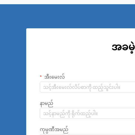
အခမဲ့
အီးမေးလ်
နာမည်
ကုမ္ပဏီအမည်