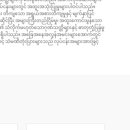
ပ်ငန်းများတွင် အထူးအသုံးပြုမှုများပါဝင်ပါသည်။
ုပြီး တိကျသော အရွယ်အစားတိကျမှုနှင့် မျက်နှာပြင်
ုင်ပြီး အများကြီးတည်ငြိမ်မှု၊ အထူးကောင်းမွန်သော
၏ သံလိုက်မဟုတ်သောဂုဏ်သတ္တိများနှင့် ဓာတုတုံ့ပြန်မှု
်ဖိုးရှိပါသည်။ အခြေအနေအလွန်အမင်းများအောက်တွင်
ောင့် သံမဏိတုံးပြားများသည် လုပ်ငန်းအများအားဖြင့်