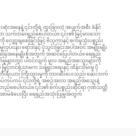
နေနဲ့ ၎င်းတို့ရဲ့ ထူးခြားတဲ့ အပျက်အစီး ခံနိုင်
ပေးကာ သက်တမ်းရှည်စေပါတယ်။ ၎င်း၏ မြင့်မားသော
လျှော့ချစေခြင်းဖြင့် ဗိသုကာနှင့် စက်မှုသုံးပစ္စည်း
်း၊ ရော်ဒါနှင့် ပုံသွင်းခြင်းအပါအဝင် အမျိုးမျိုး
န်းကျင် အခြေအနေမျိုးစုံအတွက် အဆင်ပြေပါတယ်။ ရေရှည်
းထုတ်မှုများတွင် ပါဝင်လျက် မူလ အရည်အသွေးများကို
်တင်ရုံသာမက သန့်ရှင်းရေးနှင့် ထိန်းသိမ်းမှု ပို
းရီးယား ကြီးထွားမှုကို တားဆီးပေးသည်၊ ဆေးဘက်
ပ်ကပ်ကပ် ၎င်းတို့ရဲ့ အစဉ်အလာ အရည်အသွေးနဲ့
ဦးတည်စေပါတယ်။ ၎င်း၏ စက်ပစ္စည်းဆိုင်ရာ ဂုဏ်သတ္တိ
ု အာမခံပေးပြီး ရေရှည်အသုံးပြုမှုအတွက်