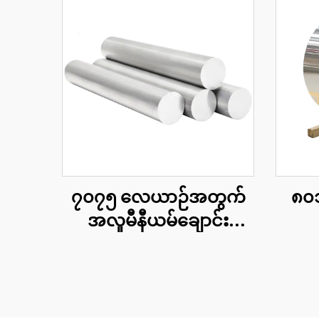
၇၀၇၅ လေယာဉ်အတွက်
၈၀၁
အလူမီနီယမ်ချောင်း
တိကျသော ၇၀၇၅ T6 အ
လူမီနီယမ်ပေါင်းစပ်ဘာ
သား