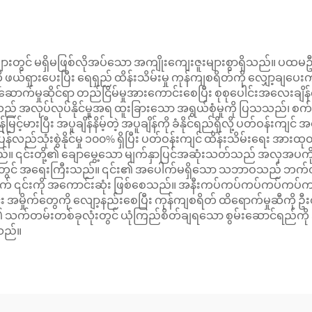
တွင် မရှိမဖြစ်လိုအပ်သော အကျိုးကျေးဇူးများစွာရှိသည်။ ပထမဦးဆုံးအ
ဖယ်ရှားပေးပြီး ရေရှည် ထိန်းသိမ်းမှု ကုန်ကျစရိတ်ကို လျှော့ချ
ောက်မှုဆိုင်ရာ တည်ငြိမ်မှုအားကောင်းစေပြီး စုစုပေါင်းအလေးချိန်ကို 
လုပ်နိုင်မှုအရ ထူးခြားသော အရွယ်စုံမှုကို ပြသသည်၊ စက်မှုလုပ်ငန
မြင့်မားပြီး အပူချိန်နိမ့်တဲ့ အပူချိန်ကို ခံနိုင်ရည်ရှိလို့ ပတ်ဝ
ပြန်လည်သုံးစွဲနိုင်မှု ၁၀၀% ရှိပြီး ပတ်ဝန်းကျင် ထိန်းသိမ်းရေး အာ
သည်။ ၎င်းတို့၏ ချောမွေ့သော မျက်နှာပြင်အဆုံးသတ်သည် အလှအပကို မြှင့
ျားတွင် အရေးကြီးသည်။ ၎င်း၏ အပေါက်မရှိသော သဘာဝသည် ဘက်တီ
တွက် ၎င်းကို အကောင်းဆုံး ဖြစ်စေသည်။ အနီးကပ်ကပ်ကပ်ကပ်ကပ်က
း အမှိုက်တွေကို လျော့နည်းစေပြီး ကုန်ကျစရိတ် ထိရောက်မှုဆီကို 
 ၎င်း၏ သက်တမ်းတစ်ခုလုံးတွင် ယုံကြည်စိတ်ချရသော စွမ်းဆောင်ရည်ကိ
သည်။