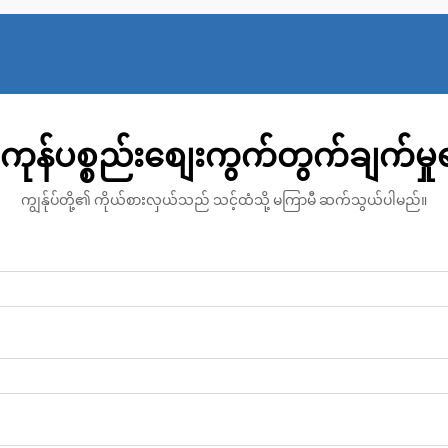
ကုန်ပစ္စည်းစျေးကွက်တွက်ချက်မှ
ကျွန်ုပ်တို့၏ ကိုယ်စားလှယ်သည် သင့်ထံသို့ မကြာမီ ဆက်သွယ်ပါမည်။