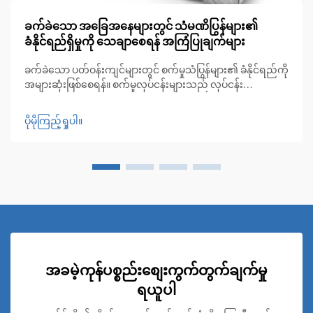
ခက်ခဲသော အခြေအနေများတွင် သံမဏိပြွန်များ၏
ခံနိုင်ရည်ရှိမှုကို သေချာစေရန် အကြံပြုချက်များ
ခက်ခဲသော ပတ်ဝန်းကျင်များတွင် စက်မှုသံပြွန်များ၏ ခံနိုင်ရည်ကို
အများဆုံးဖြစ်စေရန်။ စက်မှုလုပ်ငန်းများသည် လုပ်ငန်း
ဆောင်ရွက်မှုအခြေအနေများကို တိုးချဲ့လာသည်နှင့်အမျှ သံပြွန်
များ၏ ခံနိုင်ရည်သည် ပို၍ပင် အရေးကြီးလာပါသည်။ ဓာတု... မှ
ပိုမိုကြည့်ရှုပါ။
စသည်ဖြင့်။
အခမဲ့ကုန်ပစ္စည်းစျေးကွက်တွက်ချက်မှု
ရယူပါ