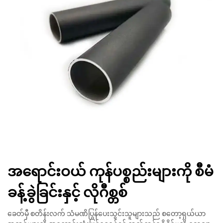
အရောင်းဝယ် ကုန်ပစ္စည်းများကို စီမံ
ခန့်ခွဲခြင်းနှင့် လိုဂီစ္တစ်
ခေတ်မှီ စတိန်းလက် သံမဏိပြွန်ပေးသွင်းသူများသည် စတော့ရှယ်ယာ