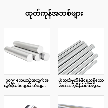
ထုတ်ကုန်အသစ်များ
၇၀၇၅ လေယာဉ်အတွက်အ
ပိုးတွယ်မှုကိုခံနိုင်ရည်ရှိသော
လူမီနီယမ်ချောင်း တိကျသော
2011 အလူမီနီယမ်အလွှာပြွန်
၇၀၇၅ T6 အလူမီနီယမ်
များ
ပေါင်းစပ်ဘာသား