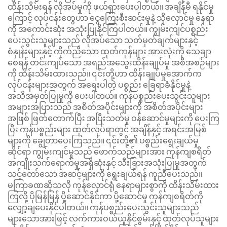
ထိန်းသိမ်းရန် လိုအပ်မှုကို ဖယ်ရှားပေးပါတယ်။ အချိန်မီ ရနိုင်မှု
ကြောင့် လုပ်ငန်းတွေဟာ ငွေကြေးစီးဆင်းမှုနဲ့ သိုလှောင်မှု နေရာ
ကို အကောင်းဆုံး အသုံးပြုနိုင်ကြပါတယ်။ ကျွမ်းကျင်ပစ္စည်း
ပေးသွင်းသူများသည် လိုအပ်သော သတ်မှတ်ချက်များနှင့်
စံနှုန်းများနှင့် ကိုက်ညီသော ထုတ်ကုန်များ အားလုံးကို သေချာ
စေရန် တင်းကျပ်သော အရည်အသွေးထိန်းချုပ်မှု အစီအစဉ်များ
ကို ထိန်းသိမ်းထားသည်။ ၎င်းတို့ဟာ ထိန်းချုပ်မှုအောက်က
လုပ်ငန်းများအတွက် အရေးပါတဲ့ ပစ္စည်း ခြေရာခံနိုင်မှုနဲ့
အသိအမှတ်ပြုမှုကို ပေးပါတယ်။ ကုန်ပစ္စည်းပေးသွင်းသူများ
အများအပြားသည် အစိတ်အပိုင်းများကို အစိတ်အပိုင်းများ
အဖြစ် ဖြတ်တောက်ပြီး အပြီးသတ်မှု ဝန်ဆောင်မှုများကို ပေးကြ
ပြီး ကုန်ပစ္စည်းများ ထုတ်လုပ်ရာတွင် အချိန်နှင့် အရင်းအမြစ်
များကို ချွေတာပေးကြသည်။ ၎င်းတို့၏ ပစ္စည်းရွေးချယ်မှု
ဆိုင်ရာ ကျွမ်းကျင်မှုသည် ဖောက်သည်များအား ကုန်ကျစရိတ်
အကျိုးသက်ရောက်မှုအရှိဆုံးနှင့် သီးခြားအသုံးပြုမှုအတွက်
သင့်တော်သော အဆင့်များကို ရွေးချယ်ရန် ကူညီပေးသည်။
မကြာခဏဆိုသလို ကုန်လှောင်ရုံ နေရာများစွာကို ထိန်းသိမ်းထား
ကြလို့ ပိုမြန်မြန် ပို့ဆောင်နိုင်ကာ ပို့ဆောင်မှု ကုန်ကျစရိတ်ကို
လျှော့ချပေးနိုင်ပါတယ်။ ကုန်ပစ္စည်းပေးသွင်းသူများသည်
များသောအားဖြင့် လက်ကားဝယ်ယူနိုင်စွမ်းနှင့် ထုတ်လုပ်သူများ