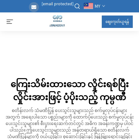
[email protected]
MY
ဈေးကုတ်ယူရန်
ကြေးသိမ်းထားသော လှိုင်းရစ်ပြီး
လှိုင်းအားဖြင့် ပံ့ပိုးသည့် ကုမ္ပဏီ
စတိန်းလက် သံမဏိပြွန် ပေးသွင်းသူများသည် စက်မှုလုပ်ငန်းများ
အတွက် အရေးပါသော ပစ္စည်းများကို ထောက်ပံ့ပေးသည့် စက်မှုလုပ်ငန်း
ပေးသွင်းသူများ၏ စီးပွားရေးဆက်တင်တွင် အဓိက အခန်းကဏ္ဍမှ ပါဝင်
ပါသည်။ ဤပေးသွင်းသူများသည် အန်တရာယ်ရှိသော စတိန်းလက်
သံမဏိပြွန်များကို ဝယ်ယူခြင်း၊ စုဆောင်းခြင်းနှင့် ဖြန့်ဖြူးရောင်းချခြင်း