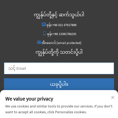
ကျွန်ုပ်တို့နှင့် ဆက်သွယ်ပါ
ဖုန်း:
+86 021 67617888
ဖုန်း:
+86 13381786235
အီးမေးလ်:
[email protected]
ကျွန်ုပ်တို့ကို သတင်းပို့ပါ
ယခုပို့ပါ။
We value your privacy
We use cookies and similar tools to provide our services. If you don't
want to accept all cookies, click Personalize cookies.
မူပိုင်ခွင့် © 2025 တရုတ်ရှန်ကျီး ရှုံးဂျီ ပစ္စည်းများကုမ္ပဏီလီမိတက်၊ ပုဂ္ဂလိက