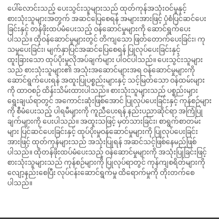
ပေါ်လောင်းသည့် ပေးသွင်းသူများသည် ထုတ်ကုန်အသုံးဝင်မှုနှင့်
စားသုံးသူများအတွက် အဆင်ပြေစေရန် အများအားဖြင့် ပုံစံပြင်ဆင်ပေး
ခြင်းနှင့် တန်ဖိုးထပ်မံပေးသည့် ဝန်ဆောင်မှုများကို ဆောင်ရွက်ပေး
ပါသည်။ ထိုဝန်ဆောင်မှုများတွင် တိကျသော ဖြတ်တောက်ပေးခြင်း၊ ကု
သမှုပေးခြင်း၊ မျက်နှာပြင်အဆင်ပြေစေရန် ပြုလုပ်ပေးခြင်းနှင့်
ထူးခြားသော ထုပ်ပိုးမှုလိုအပ်ချက်များ ပါဝင်ပါသည်။ ပေးသွင်းသူများ
သည် စားသုံးသူများ၏ အသုံးအဆောင်များအရ ဝန်ဆောင်မှုများကို
ဆောင်ရွက်ပေးရန် အထူးပြုပစ္စည်းများနှင့် သင့်မြတ်သော ဝန်ထမ်းများ
ကို ထာဝစဉ် ထိန်းသိမ်းထားပါသည်။ စားသုံးသူများသည် ပစ္စည်းများ
ရွေးချယ်ရာတွင် အကောင်းဆုံးဖြစ်အောင် ပြုလုပ်ပေးခြင်းနှင့် ကုန်စဉ်များ
ကို စီမံပေးသည့် ပါရမီများကို ကူညီပေးရန် နည်းပညာဆိုင်ရာ အကြံပြု
ချက်များကို ပေးပါသည်။ အထူးသဖြင့် မှတ်သားခြင်း၊ စာရွက်စာတမ်း
များ ပြင်ဆင်ပေးခြင်းနှင့် ထုပ်ပိုးမှုဝန်ဆောင်မှုများကို ပြုလုပ်ပေးခြင်း
အားဖြင့် ထုတ်ကုန်များသည် အသုံးပြုရန် အဆင်သင့်ဖြစ်နေမည်ဖြစ်
ပါသည်။ ထိုတန်ဖိုးထပ်မံပေးသည့် ဝန်ဆောင်မှုများကို အသုံးပြုခြင်းဖြင့်
စားသုံးသူများသည် ကုန်စဉ်များကို ပြုလုပ်ရာတွင် ကုန်ကျစရိတ်များကို
လျော့နည်းစေပြီး လုပ်ငန်းဆောင်ရွက်မှု ထိရောက်မှုကို တိုးတက်စေ
ပါသည်။