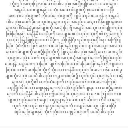
တို့တွင် အထူးပြုလုပ်ဆောင်ပါသည်။ အမျိုးမျိုးသော အဆင့်များ၊
အရွယ်အစားများနှင့် အသုံးအဆောင်များကို စုဆောင်းထားပြီး
ဖောက်သည်များ၏ လိုအပ်ချက်များကို ဖြည့်ဆည်းပေးရန် ရည်ရွယ်
ပါသည်။ ခေတ်မှီပေးသွင်းသူများသည် အရည်အသွေး ထိန်းချုပ်မှုစနစ်
များနှင့် စီမံခန့်ခွဲမှုစနစ်များကို အသုံးပြု၍ အရည်အသွေး တစ်မျိုးတည်း
ဖြစ်ခြင်းနှင့် အချိန်မီ ပေးပို့မှုကို သေချာစေပါသည်။ သူတို့၏ ကျွမ်းကျင်
မှုသည် ဖြန့်ဖြူးခြင်းထက် ပိုမိုကျယ်ပြန့်ပြီး နည်းပညာဆိုင်ရာ အကြံပြု
ခြင်း၊ ပုံစံလိုက် ဖြတ်တောက်ပေးခြင်းနှင့် ပစ္စည်းအရည်အသွေး အလက်
မှတ်တမ်းများကို ပေးပို့ခြင်းတို့ကို ပြုလုပ်ပါသည်။ အချို့သော ပေးသွင်း
သူများသည် ဖောက်သည်များ၏ အထူးလိုအပ်ချက်များကို ဖြည့်ဆည်း
ပေးရန် အပူပေးကုသခြင်း၊ မျက်နှာပြင်အဆင်ပြေစေခြင်းနှင့် တိကျသော
ဖြတ်တောက်ပေးခြင်းတို့ကဲ့သို့သော တန်ဖိုးထည့်တင်းသော ဝန်ဆောင်မှု
များကိုလည်း ပေးပို့ပါသည်။ ကမ္ဘာတစ်ဝှမ်းရှိ ထုတ်လုပ်သူများနှင့် စက်ရုံ
များနှင့် သူတို့၏ ဆက်ဆံရေးကို တည်ဆောက်ထားသောကြောင့်
ယှဉ်ပြိုင်နိုင်သော စျေးနှုန်းများနှင့် ယုံကြည်စိတ်ချရသော ပေးပို့မှု စနစ်
များကို ပေးပို့နိုင်ပါသည်။ ဤပေးသွင်းသူများသည် လေကြောင်း၊ ကား
များ၊ တည်ဆောက်ရေး၊ သမုဒ္ဒရာနှင့် ဆေးဘက်ဆိုင်ရာ ကိရိယာများ
ထုတ်လုပ်သည့် စက်မှုလုပ်ငန်းများကို အရည်အသွေး မြင့်မားပြီး
စည်းမျဉ်းများနှင့် ကိုက်ညီသော ပစ္စည်းများကို ပေးပို့ပါသည်။