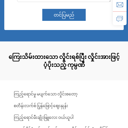
တင်ပြမည်
ကြေးသိမ်းထားသော လှိုင်းရစ်ပြီး လှိုင်းအားဖြင့်
ပံ့ပိုးသည့် ကုမ္ပဏီ
ကြည့်ရောင်မှု မပျက်သော လှိုင်းစတော့
စတိန်းလက်စ် ပြွန်ဖြောင့်ဈေးနှုန်း
ကြည့်ရောင်မီးချိုးဖြူလေး ဝယ်ယူပါ