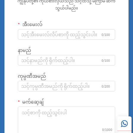
ကျွန်ုပ်တို့၏ ကိုယ်စားလှယ်သည် သင့်ထံသို့ မကြာမီ ဆက်
သွယ်ပါမည်။
အီးမေးလ်
0/100
နာမည်
0/100
ကုမ္ပဏီအမည်
0/200
မက်ဆေ့ချ်
0/1000