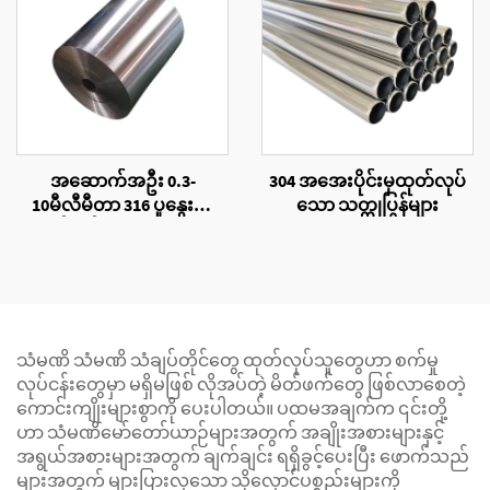
အဆောက်အဦး 0.3-
304 အအေးပိုင်းမှထုတ်လုပ်
10မီလီမီတာ 316 ပူနွေးစွာ
သော သတ္တုပြွန်များ
ထုတ်လုပ်ထားသောသတ္တု
ပြွန်ပိုင်း
သံမဏိ သံမဏိ သံချပ်တိုင်တွေ ထုတ်လုပ်သူတွေဟာ စက်မှု
လုပ်ငန်းတွေမှာ မရှိမဖြစ် လိုအပ်တဲ့ မိတ်ဖက်တွေ ဖြစ်လာစေတဲ့
ကောင်းကျိုးများစွာကို ပေးပါတယ်။ ပထမအချက်က ၎င်းတို့
ဟာ သံမဏိမော်တော်ယာဉ်များအတွက် အချိုးအစားများနှင့်
အရွယ်အစားများအတွက် ချက်ချင်း ရရှိခွင့်ပေးပြီး ဖောက်သည်
များအတွက် များပြားလှသော သိုလှောင်ပစ္စည်းများကို