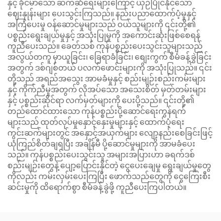
နှင့် ခိုင်မာသော ဆက်ဆံရေးများကြောင့် ယှဉ်ပြိုင်နိုင်သော
ဈေးနှုန်းများ ပေးသွင်းကြသည်။ နည်းပညာထောက်ပံ့မှုနှင့်
အကြံပေးမှု ဝန်ဆောင်မှုများသည် ဝယ်သူများကို ၎င်းတို့၏
ပစ္စည်းရွေးချယ်မှုနှင့် အသုံးပြုမှုကို အကောင်းဆုံးဖြစ်စေရန်
ကူညီပေးသည်။ ခေတ်သစ် ကုန်ပစ္စည်းပေးသွင်းသူများသည်
အလွယ်တကူ မှာယူခြင်း၊ ခြေရာခံခြင်း၊ စျေးကွက် စီမံခန့်ခွဲခြင်း
အတွက် ဒစ်ဂျစ်တယ် ပလက်ဖောင်းများကို အသုံးပြုသည်။ ၎င်း
တို့သည် အရည်အသွေး အာမခံမှုနှင့် စည်းမျဉ်းစည်းကမ်းများ
နှင့် ကိုက်ညီမှုအတွက် လိုအပ်သော အသေးစိတ် မှတ်တမ်းများ
နှင့် ပစ္စည်းဆိုင်ရာ လက်မှတ်များကို ပေးပို့သည်။ ၎င်းတို့၏
တည်ထောင်ထားသော ကုန်ပစ္စည်းပို့ဆောင်ရေးကွန်ရက်
များသည် ထုတ်လုပ်မှုနှောင့်နှေးမှုများနှင့် ထောက်ပံ့ရေး
ကွင်းဆက်များတွင် အနှောင့်အယှက်များ လျော့နည်းစေခြင်းဖြင့်
ယုံကြည်စိတ်ချရပြီး အချိန်မီ ပို့ဆောင်မှုများကို အာမခံပေး
သည်။ ကုန်ပစ္စည်းပေးသွင်းသူ အများအပြားဟာ ခရက်ဒစ်
စည်းမျဉ်းတွေနဲ့ ပျော့ပြောင်းနိုင်တဲ့ ငွေပေးချေမှု ရွေးချယ်မှုတွေ
ကိုလည်း ကမ်းလှမ်းပေးကြပြီး ဖောက်သည်တွေကို ငွေကြေးစီး
ဆင်းမှုကို ထိရောက်စွာ စီမံခန့်ခွဲဖို့ ကူညီပေးကြပါတယ်။