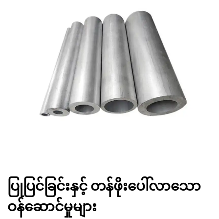
ပြုပြင်ခြင်းနှင့် တန်ဖိုးပေါ်လာသော
ဝန်ဆောင်မှုများ