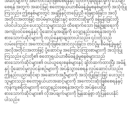
အဆင့်များကို အကောင်းဆုံးဖြစ်စေရန်နှင့် ထုတ်ကုန်ရရှိနိုင်မှုကို သေချာ
စေရန် အတွက် အဆင့်မြင့် စတော့ရှယ်ယာစီမံခန့်ခွဲမှုစနစ်များကို အသုံးပြု
ကြသည်။ ဤစနစ်များတွင် အချိန်နှင့်တပြေးညီ ခြေရာခံခြင်း၊ အလို
အတိုင်းအတာဖြင့် ထပ်မံမှာယူခြင်းနှင့် တောင်းဆိုမှုကို ခန့်မှန်းခြင်းတို့
ပါဝင်ပါသည်။ ပေးသွင်းသူများသည် ထိရောက်သော ဖြန့်ဖြူးရေးကို
အကျုံးဝင်စေရန်နှင့် ပို့ဆောင်မှုအချိန်ကို လျော့နည်းစေရန်အတွက်
စားသောက်ဆိုင်များကို တည်နေရာချထားပါသည်။ ၎င်းတို့သည်
လမ်းကြောင်း အကောင်းဆုံးဖြစ်အောင်လုပ်ခြင်း၊ တင်ပို့မှု စီမံခန့်ခွဲမှုနှင့်
အလိုအတိုင်းအတာဖြင့် ပို့ဆောင်မှု အကြောင်းကြားစာများကို အသုံးပြု
ကြသည်။ ၎င်းတို့၏ စတော့ရှယ်ယာစီမံခန့်ခွဲမှုစနစ်များသည်
စားသောက်ဆိုင်များ၏ ဝယ်ယူရေးစနစ်များနှင့် ချိတ်ဆက်ထားပြီး အမိန့်
နှင့် ပို့ဆောင်မှုလုပ်ငန်းစဉ်များကို အပ်နှံသွားစေရန် လုပ်ဆောင်ပါသည်။
ဤနည်းပညာဆိုင်ရာ အဆောက်အဦများကို အသုံးပြုခြင်းဖြင့် ပေးသွင်း
သူများသည် စတော့ရှယ်ယာအဆင့်များကို အကောင်းဆုံးဖြစ်စေရန်နှင့်
ကုန်ကျစရိတ်များကို လျော့နည်းစေရန်အတွက် အပ်နှံပေးပြီး
စားသောက်ဆိုင်များ၏ လိုအပ်ချက်များကို မြန်ဆန်စွာ တုံ့ပြန်ပေးနိုင်
ပါသည်။