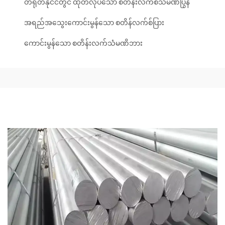
တရုတ်နိုင်ငံတွင် ထုတ်လုပ်သော စတိန်းလက်စ်သံမဏိပြွန်
အရည်အသွေးကောင်းမွန်သော စတိန်လက်စ်ပြား
ကောင်းမွန်သော စတိန်းလက်သံမဏိဘား