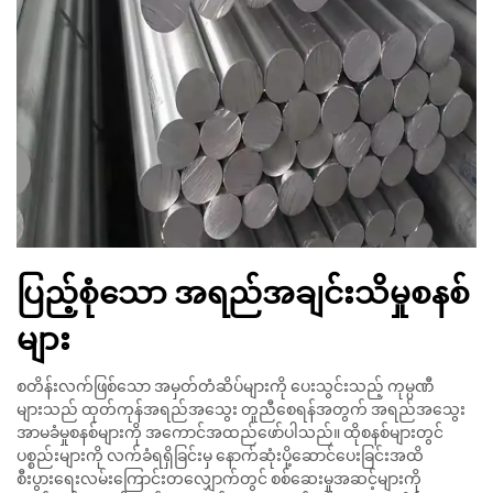
ပြည့်စုံသော အရည်အချင်းသိမှုစနစ်
များ
စတိန်းလက်ဖြစ်သော အမှတ်တံဆိပ်များကို ပေးသွင်းသည့် ကုမ္ပဏီ
များသည် ထုတ်ကုန်အရည်အသွေး တူညီစေရန်အတွက် အရည်အသွေး
အာမခံမှုစနစ်များကို အကောင်အထည်ဖော်ပါသည်။ ထိုစနစ်များတွင်
ပစ္စည်းများကို လက်ခံရရှိခြင်းမှ နောက်ဆုံးပို့ဆောင်ပေးခြင်းအထိ
စီးပွားရေးလမ်းကြောင်းတလျှောက်တွင် စစ်ဆေးမှုအဆင့်များကို