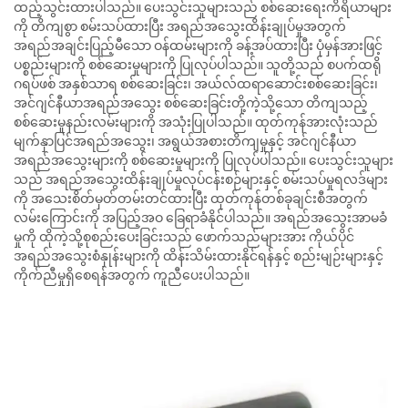
ထည့်သွင်းထားပါသည်။ ပေးသွင်းသူများသည် စစ်ဆေးရေးကိရိယာများ
ကို တိကျစွာ စမ်းသပ်ထားပြီး အရည်အသွေးထိန်းချုပ်မှုအတွက်
အရည်အချင်းပြည့်မီသော ဝန်ထမ်းများကို ခန့်အပ်ထားပြီး ပုံမှန်အားဖြင့်
ပစ္စည်းများကို စစ်ဆေးမှုများကို ပြုလုပ်ပါသည်။ သူတို့သည် စပက်ထရို
ဂရပ်ဖစ် အနှစ်သာရ စစ်ဆေးခြင်း၊ အယ်လ်ထရာဆောင်းစစ်ဆေးခြင်း၊
အင်ဂျင်နီယာအရည်အသွေး စစ်ဆေးခြင်းတို့ကဲ့သို့သော တိကျသည့်
စစ်ဆေးမှုနည်းလမ်းများကို အသုံးပြုပါသည်။ ထုတ်ကုန်အားလုံးသည်
မျက်နှာပြင်အရည်အသွေး၊ အရွယ်အစားတိကျမှုနှင့် အင်ဂျင်နီယာ
အရည်အသွေးများကို စစ်ဆေးမှုများကို ပြုလုပ်ပါသည်။ ပေးသွင်းသူများ
သည် အရည်အသွေးထိန်းချုပ်မှုလုပ်ငန်းစဉ်များနှင့် စမ်းသပ်မှုရလဒ်များ
ကို အသေးစိတ်မှတ်တမ်းတင်ထားပြီး ထုတ်ကုန်တစ်ခုချင်းစီအတွက်
လမ်းကြောင်းကို အပြည့်အဝ ခြေရာခံနိုင်ပါသည်။ အရည်အသွေးအာမခံ
မှုကို ထိုကဲ့သို့စုစည်းပေးခြင်းသည် ဖောက်သည်များအား ကိုယ်ပိုင်
အရည်အသွေးစံနှုန်းများကို ထိန်းသိမ်းထားနိုင်ရန်နှင့် စည်းမျဉ်းများနှင့်
ကိုက်ညီမှုရှိစေရန်အတွက် ကူညီပေးပါသည်။