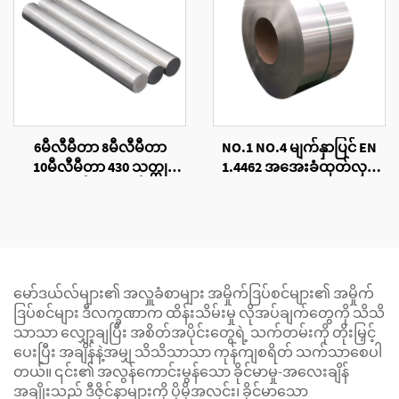
6မီလီမီတာ 8မီလီမီတာ
NO.1 NO.4 မျက်နှာပြင် EN
10မီလီမီတာ 430 သတ္တု
1.4462 အအေးခံထုတ်လုပ်
တောင့်တုံးအဝိုင်း
ထားသော သံမဏိကွိုင်
မော်ဒယ်လ်များ၏ အလှူခံစာများ အမှိုက်ဒြပ်စင်များ၏ အမှိုက်
ဒြပ်စင်များ ဒီလက္ခဏာက ထိန်းသိမ်းမှု လိုအပ်ချက်တွေကို သိသိ
သာသာ လျှော့ချပြီး အစိတ်အပိုင်းတွေရဲ့ သက်တမ်းကို တိုးမြှင့်
ပေးပြီး အချိန်နဲ့အမျှ သိသိသာသာ ကုန်ကျစရိတ် သက်သာစေပါ
တယ်။ ၎င်း၏ အလွန်ကောင်းမွန်သော ခိုင်မာမှု-အလေးချိန်
အချိုးသည် ဒီဇိုင်နာများကို ပိုမိုအလင်း၊ ခိုင်မာသော