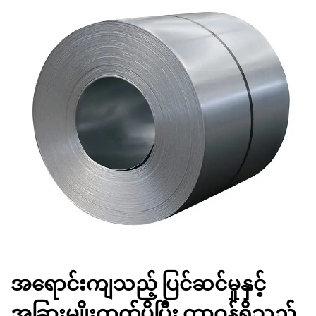
အရောင်းကျသည့် ပြင်ဆင်မှုနှင့်
အခြားမျိုးထက်ပိုပြီး တာဝန်ရှိသည့်