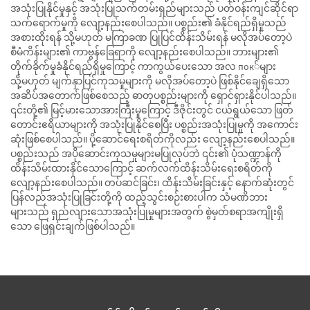
အသုံးပြုနိုင်မှုနှင့် အသုံးပြုသက်တမ်းရှည်များသည် ပတ်ဝန်းကျင်ဆိုင်ရာ
သက်ရောက်မှုကို လျော့နည်းစေပါသည်။ ပစ္စည်း၏ ခံနိုင်ရည်ရှိမှုသည်
အစားထိုးရန် သို့မဟုတ် မကြာခဏ ပြုပြင်ထိန်းသိမ်းရန် မလိုအပ်တော့ပဲ
စီမံကိန်းများ၏ ကာဗွန်ခြေရာကို လျော့နည်းစေပါသည်။ ဘားများ၏
တိုက်ခိုက်မှုခံနိုင်ရည်ရှိမှုကြောင့် ကာကွယ်ပေးသော အလ пок်များ
သို့မဟုတ် မျက်နှာပြင်ကုသမှုများကို မလိုအပ်တော့ပဲ ဖြစ်နိုင်ချေရှိသော
အဆိပ်အတောက်ဖြစ်စေသည့် ဓာတုပစ္စည်းများကို ရှောင်ရှားနိုင်ပါသည်။
၎င်းတို့၏ မြင့်မားသောအားကြီးမှုကြောင့် ဒီဇိုင်းတွင် ငယ်ရွယ်သော ဖြတ်
တောင်းဧရိယာများကို အသုံးပြုနိုင်စေပြီး ပစ္စည်းအသုံးပြုမှုကို အကောင်း
ဆုံးဖြစ်စေပါသည်။ ပို့ဆောင်ရေးစရိတ်ကိုလည်း လျော့နည်းစေပါသည်။
ပစ္စည်းသည် အပိုဆောင်းကုသမှုများမပြုလုပ်ဘဲ ၎င်း၏ ပုံသဏ္ဍာန်ကို
ထိန်းသိမ်းထားနိုင်သောကြောင့် ဆက်လက်ထိန်းသိမ်းရေးစရိတ်ကို
လျော့နည်းစေပါသည်။ တပ်ဆင်ခြင်း၊ ထိန်းသိမ်းခြင်းနှင့် နောက်ဆုံးတွင်
ပြန်လည်အသုံးပြုခြင်းတို့ကို ထည့်သွင်းစဉ်းစားပါက သံမဏိဘား
များသည် ရှည်လျားသောအသုံးပြုမှုများအတွက် စွဲမှတ်စရာအကျိုးရှိ
သော ဖြေရှင်းချက်ဖြစ်ပါသည်။