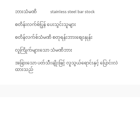
ဘားသံမဏိ
stainless steel bar stock
စတိန်းလက်စ်ပြွန် ပေးသွင်းသူများ
စတိန်လက်စ်သံမဏိ စတုရန်းဘားစျေးနှုန်း
လူကြိုက်များသော သံမဏိဘား
အခြားသော ပတ်သီးချိုးဖြင့် လူသွယ်ရောင်းနှင့် ပြောင်းလဲ
ထားသည်