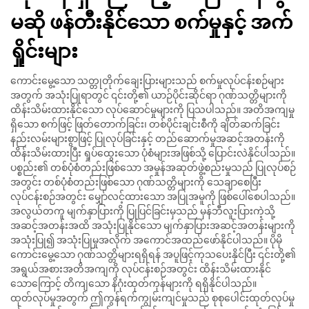
မဆို ဖန်တီးနိုင်သော စက်မှုနှင့် အက်
ရှိုင်းများ
ကောင်းမွေ့သော သတ္တုတိုက်ချေးပြားများသည် စက်မှုလုပ်ငန်းစဉ်များ
အတွက် အသုံးပြုရာတွင် ၎င်းတို့၏ ယာဉ်ပိုင်းဆိုင်ရာ ဂုဏ်သတ္တိများကို
ထိန်းသိမ်းထားနိုင်သော လုပ်ဆောင်မှုများကို ပြသပါသည်။ အတိအကျမှု
ရှိသော စက်ဖြင့် ဖြတ်တောက်ခြင်း၊ တစ်ပိုင်းချင်းစီကို ချိတ်ဆက်ခြင်း
နည်းလမ်းများစွာဖြင့် ပြုလုပ်ခြင်းနှင့် တည်ဆောက်မှုအဆင့်အတန်းကို
ထိန်းသိမ်းထားပြီး ရှုပ်ထွေးသော ပုံစံများအဖြစ်သို့ ပြောင်းလဲနိုင်ပါသည်။
ပစ္စည်း၏ တစ်ပုံစံတည်းဖြစ်သော အမှုန်အဆုတ်ဖွဲ့စည်းမှုသည် ပြုလုပ်စဉ်
အတွင်း တစ်ပုံစံတည်းဖြစ်သော ဂုဏ်သတ္တိများကို သေချာစေပြီး
လုပ်ငန်းစဉ်အတွင်း မျှော်လင့်ထားသော အပြုအမူကို ဖြစ်ပေါ်စေပါသည်။
အလွယ်တကူ မျက်နှာပြားကို ပြုပြင်ခြင်းမှသည် မှန်ဘီလူးပြားကဲ့သို့
အဆင့်အတန်းအထိ အသုံးပြုနိုင်သော မျက်နှာပြားအဆင့်အတန်းများကို
အသုံးပြု၍ အသုံးပြုမှုအလိုက် အကောင်အထည်ဖော်နိုင်ပါသည်။ ပိုမို
ကောင်းမွေ့သော ဂုဏ်သတ္တိများရရှိရန် အပူဖြင့်ကုသပေးနိုင်ပြီး ၎င်းတို့၏
အရွယ်အစားအတိအကျကို လုပ်ငန်းစဉ်အတွင်း ထိန်းသိမ်းထားနိုင်
သောကြောင့် တိကျသော နိဂုံးထုတ်ကုန်များကို ရရှိနိုင်ပါသည်။
ထုတ်လုပ်မှုအတွက် ဤကွန်ရက်ကျွမ်းကျင်မှုသည် စုစုပေါင်းထုတ်လုပ်မှု