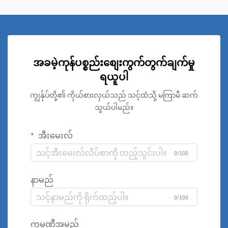
အခမဲ့ကုန်ပစ္စည်းစျေးကွက်တွက်ချက်မှု
ရယူပါ
ကျွန်ုပ်တို့၏ ကိုယ်စားလှယ်သည် သင့်ထံသို့ မကြာမီ ဆက်
သွယ်ပါမည်။
အီးမေးလ်
0/100
နာမည်
0/100
ကုမ္ပဏီအမည်