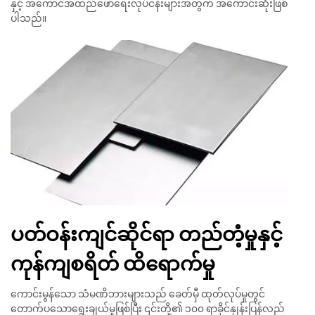
နှင့် အကောင်အထည်ဖော်ရေးလုပ်ငန်းများအတွက် အကောင်းဆုံးဖြစ်
ပါသည်။
ပတ်ဝန်းကျင်ဆိုင်ရာ တည်တံ့မှုနှင့်
ကုန်ကျစရိတ် ထိရောက်မှု
ကောင်းမွန်သော သံမဏိဘားများသည် ခေတ်မှီ ထုတ်လုပ်မှုတွင်
တောက်ပသောရွေးချယ်မှုဖြစ်ပြီး ၎င်းတို့၏ ၁၀၀ ရာခိုင်နှုန်းပြန်လည်