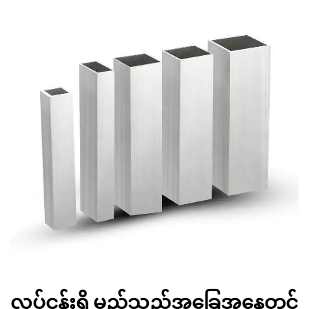
လုပ်ငန်းရှိ မည်သည့်အခြေအနေတွင်