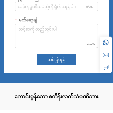
0/200
မက်ဆေ့ချ်
0/1000
တင်ပြမည်
ကောင်းမွန်သော စတိန်းလက်သံမဏိဘား