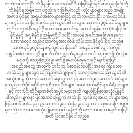
ထုတ်လုပ်ထားပြီး သံမှိန်ခြင်း၊ အောက်ဆီဒိုက်ဖြစ်ခြင်းနှင့် စားသုန်းခြင်းတို့
ကိုခံနိုင်ရည်ရှိသော ပစ္စည်းများဖြစ်ပါသည်။ တုံးပြားများသည် အမျိုး
အစား၊ ပုံစံနှင့် အရွယ်အစားများစွာဖြင့် ထုတ်လုပ်ထားပြီး စက်မှုလုပ်ငန်း
များတွင် အသုံးပြုနိုင်ပါသည်။ သူတို့၏ အထူးသော စက်ခွဲစွမ်းသိမ်းမှုများ
တွင် အထူးခံနိုင်ရည်ရှိသော အားကောင်းမှု၊ ကောင်းမွန်သော ပုံစံပြောင်း
နိုင်မှုနှင့် အပူခံနိုင်ရည်ရှိမှုတို့ပါဝင်ပြီး အလွန်အမင်းအခြေအနေများ
အောက်တွင် တည်ဆောက်မှုအား ထိန်းသိမ်းထားနိုင်စွမ်းရှိပါသည်။
ထုတ်လုပ်မှုလုပ်ငန်းစဉ်တွင် တုံးပြား၏ အရှည်တစ်လျှောက်တွင်
ပစ္စည်း၏ ဂုဏ်သတ္တိများကို တိကျစွာထိန်းချုပ်ထားပါသည်။ ဤတုံးပြား
များကို ဓာတုဖွဲ့စည်းမှု၊ စက်ခွဲစွမ်းသိမ်းမှုများနှင့် မျက်နှာပြင်
အရည်အသွေးအတွက် တင်းကျပ်စွာစမ်းသပ်ပြီး အရေးကြီးသော
အသုံးချမှုများတွင် ယုံကြည်စိတ်ချရမှုကို သေချာစေပါသည်။ သူတို့၏
အသုံးဝင်မှုကို တည်ဆောက်ရေးတွင် တည်ဆောက်မှုအထောက်အပံ့များ
မှသည် စက်ပိုင်းဆိုင်ရာအစိတ်အပိုင်းများ၊ ဆေးဘက်ဆိုင်ရာကိရိယာများ
နှင့် ကားပိုင်းဆိုင်ရာအစိတ်အပိုင်းများအထိ ကျယ်ပြန့်စွာအသုံးပြုနိုင်
ပါသည်။ မျက်နှာပြင်အဆင်ပြေမှုကို အသုံးပြုသူ၏ လိုအပ်ချက်များအရ
ပြင်ဆင်နိုင်ပါသည်။ ဥပမာ- စက်မှုအသုံးပြုမှုအတွက် အညစ်အကြေးများ
မှသည် အလှဆင်အသုံးပြုမှုအတွက် မှန်ကဲ့သို့ တောက်ပသောမျက်နှာပြင်
အထိ ပြင်ဆင်နိုင်ပါသည်။