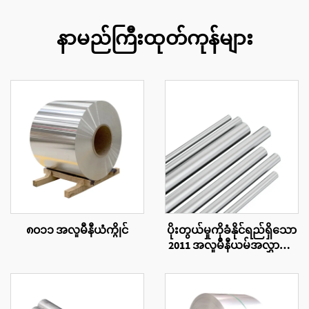
နာမည်ကြီးထုတ်ကုန်များ
၈၀၁၁ အလူမီနီယံကွိုင်
ပိုးတွယ်မှုကိုခံနိုင်ရည်ရှိသော
2011 အလူမီနီယမ်အလွှာပြွန်
များ