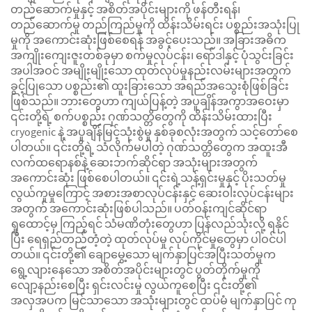
တည်ဆောက်မှုနှင့် အစိတ်အပိုင်းများကို ဖန်တီးရန်၊
တည်ဆောက်မှု တည်ကြည်မှုကို ထိန်းသိမ်းရင်း ပစ္စည်းအသုံးပြု
မှုကို အကောင်းဆုံးဖြစ်စေရန် အခွင့်ပေးသည်။ အခြားအဓိက
အကျိုးကျေးဇူးတစ်ခုမှာ စက်မှုလုပ်ငန်း၊ ရော်ဒါနှင့် ပုံသွင်းခြင်း
အပါအဝင် အမျိုးမျိုးသော ထုတ်လုပ်မှုနည်းလမ်းများအတွက်
ခွင့်ပြုသော ပစ္စည်း၏ ထူးခြားသော အရည်အသွေးစုံဖြစ်ခြင်း
ဖြစ်သည်။ ဘားတွေဟာ ကျယ်ပြန့်တဲ့ အပူချိန်အကွာအဝေးမှာ
၎င်းတို့ရဲ့ စက်ပစ္စည်း ဂုဏ်သတ္တိတွေကို ထိန်းသိမ်းထားပြီး
cryogenic နဲ့ အပူချိန်မြင့်သုံးစွဲမှု နှစ်ခုစလုံးအတွက် သင့်တော်စေ
ပါတယ်။ ၎င်းတို့ရဲ့ သံလိုက်မပါတဲ့ ဂုဏ်သတ္တိတွေက အထူးအီ
လက်ထရောနစ်နဲ့ ဆေးဘက်ဆိုင်ရာ အသုံးများအတွက်
အကောင်းဆုံး ဖြစ်စေပါတယ်။ ၎င်းရဲ့သန့်ရှင်းမှုနှင့် ပိုးသတ်မှု
လွယ်ကူမှုကြောင့် အစားအစာလုပ်ငန်းနှင့် ဆေးဝါးလုပ်ငန်းများ
အတွက် အကောင်းဆုံးဖြစ်ပါသည်။ ပတ်ဝန်းကျင်ဆိုင်ရာ
ရှုထောင့်မှ ကြည့်ရင် သံမဏိတုံးတွေဟာ ပြန်လည်သုံးလို့ ရနိုင်
ပြီး ရေရှည်တည်တံ့တဲ့ ထုတ်လုပ်မှု လုပ်ကိုင်မှုတွေမှာ ပါဝင်ပါ
တယ်။ ၎င်းတို့၏ ချောမွေ့သော မျက်နှာပြင်အပြီးသတ်မှုက
ရွေ့လျားနေသော အစိတ်အပိုင်းများတွင် ပွတ်တိုက်မှုကို
လျော့နည်းစေပြီး ရှင်းလင်းမှု လွယ်ကူစေပြီး ၎င်းတို့၏
အလှအပက မြင်သာသော အသုံးများတွင် ထပ်မံ မျက်နှာပြင် ကု