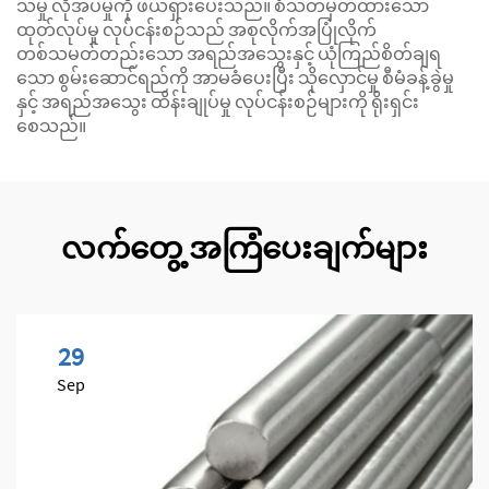
သမှု လိုအပ်မှုကို ဖယ်ရှားပေးသည်။ စံသတ်မှတ်ထားသော
ထုတ်လုပ်မှု လုပ်ငန်းစဉ်သည် အစုလိုက်အပြုံလိုက်
တစ်သမတ်တည်းသော အရည်အသွေးနှင့် ယုံကြည်စိတ်ချရ
သော စွမ်းဆောင်ရည်ကို အာမခံပေးပြီး သိုလှောင်မှု စီမံခန့်ခွဲမှု
နှင့် အရည်အသွေး ထိန်းချုပ်မှု လုပ်ငန်းစဉ်များကို ရိုးရှင်း
စေသည်။
လက်တွေ့ အကြံပေးချက်များ
29
Sep