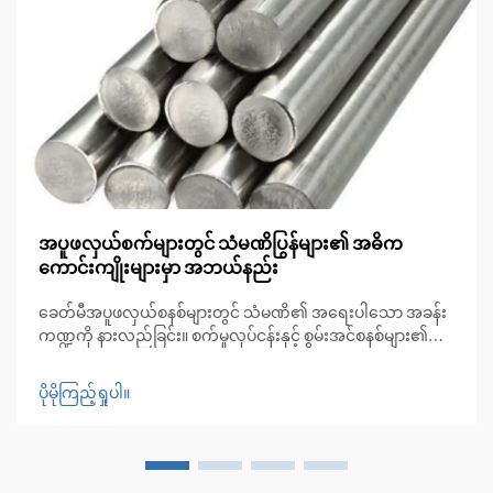
အပူဖလှယ်စက်များတွင် သံမဏိပြွန်များ၏ အဓိက
ကောင်းကျိုးများမှာ အဘယ်နည်း
ခေတ်မီအပူဖလှယ်စနစ်များတွင် သံမဏိ၏ အရေးပါသော အခန်း
ကဏ္ဍကို နားလည်ခြင်း။ စက်မှုလုပ်ငန်းနှင့် စွမ်းအင်စနစ်များ၏
နယ်ပယ်တွင် အပူလဲပစ္စည်းများသည် ထိရောက်သော အပူစီမံခန့်ခွဲ
မှု၏ အဓိကအချက်ဖြစ်ပါသည်။ ဤရှုပ်ထွေးသောစနစ်များ၏
ပိုမိုကြည့်ရှုပါ။
ဗဟိုချက်တွင်...