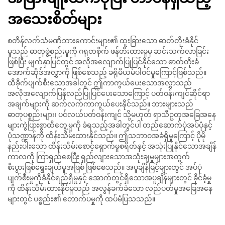
အသေးစိတ်များ
စတိန်လက်သံမဏိဘားကောင်းများ၏ ထူးခြားသော ဓာတ်တိုးခံနိုင်
မှုသည် ဓာတုဖွဲ့စည်းမှုကို ဂရုတစိုက် ဖန်တီးထားမှုမှ ဆင်းသက်လာခြင်း
ဖြစ်ပြီး မျက်နှာပြင်တွင် အလိုအလျောက်ပြုပြင်နိုင်သော ဓာတ်တိုးခံ
အောက်ဆိုဒ်အလွှာကို ဖြစ်စေသည့် ခရိုမီယမ်ပါဝင်မှုကြောင့်ဖြစ်သည်။
ထိခိုက်ပျက်စီးသောအခါတွင် ဤကာကွယ်ပေးသောအလွှာသည်
အလိုအလျောက်ပြန်လည်ပြုပြင်ပေးသောကြောင့် ပတ်ဝန်းကျင်ဆိုင်ရာ
အချက်များကို ဆက်လက်ကာကွယ်ပေးနိုင်သည်။ ဘားများသည်
ဓာတုပစ္စည်းများ၊ ပင်လယ်ပတ်ဝန်းကျင် သို့မဟုတ် ရာသီဥတုအခြေအနေ
များကွဲပြားစွာထိတွေ့မှုကို ခံရသည့်အခါတွင်ပါ တည်ဆောက်ပုံအပ်ပုံနှင့်
ပုံသဏ္ဍာန်ကို ထိန်းသိမ်းထားနိုင်သည်။ ဤသဘာဝအခံရှိမှုကြောင့် ပိုမို
နည်းပါးသော ထိန်းသိမ်းစောင့်ရှောက်မှုစရိတ်နှင့် အသုံးပြုနိုင်သောအချိန်
ကာလကို ကြာရှည်စေပြီး ရှည်လျားသောအသုံးချမှုများအတွက်
စီးပွားဖြစ်ရွေးချယ်မှုအဖြစ် ဖြစ်စေသည်။ အပူချိန်မြင့်များတွင် အပ်ပုံ
ပျက်စီးမှုကိုခံနိုင်ရည်ရှိမှုနှင့် အောက်တွင်ရှိသောအပူချိန်များတွင် ခိုင်ခံ့မှု
ကို ထိန်းသိမ်းထားနိုင်မှုသည် အလွန်ခက်ခဲသော လည်ပတ်မှုအခြေအနေ
များတွင် ပစ္စည်း၏ တောက်ပမှုကို ထပ်မံပြသသည်။