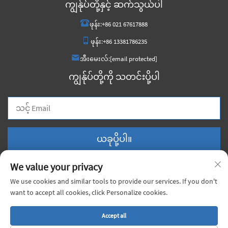
ကျွန်ုပ်တို့နှင့် ဆက်သွယ်ပါ
ဖုန်း:
+86 021 67617888
ဖုန်း:
+86 13381786235
အီးမေးလ်:
[email protected]
ကျွန်ုပ်တို့ကို သတင်းပို့ပါ
ယခုပို့ပါ။
We value your privacy
We use cookies and similar tools to provide our services. If you don't
want to accept all cookies, click Personalize cookies.
မူပိုင်ခွင့် © 2025 တရုတ်ရှန်ကျီး ရှုံးဂျီ ပစ္စည်းများကုမ္ပဏီလီမိတက်၊ ပုဂ္ဂလိက
အခွင့်အရေးများ မူပိုင်ခွင့်ရယူထားပါသည်။ |
လုံခြုံရေးမူဝါဒ
Accept all