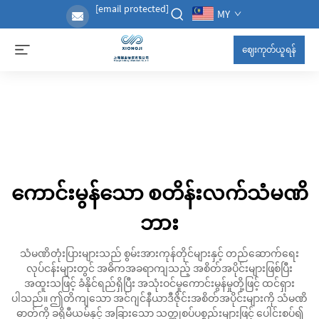
[email protected]
MY
ဈေးကုတ်ယူရန်
ကောင်းမွန်သော စတိန်းလက်သံမဏိ
ဘား
သံမဏိတုံးပြားများသည် စွမ်းအားကုန်တိုင်များနှင့် တည်ဆောက်ရေး
လုပ်ငန်းများတွင် အဓိကအခရာကျသည့် အစိတ်အပိုင်းများဖြစ်ပြီး
အထူးသဖြင့် ခံနိုင်ရည်ရှိပြီး အသုံးဝင်မှုကောင်းမွန်မှုတို့ဖြင့် ထင်ရှား
ပါသည်။ ဤတိကျသော အင်ဂျင်နီယာဒီဇိုင်းအစိတ်အပိုင်းများကို သံမဏိ
ဓာတ်ကို ခရိုမီယမ်နှင့် အခြားသော သတ္တုစပ်ပစ္စည်းများဖြင့် ပေါင်းစပ်၍