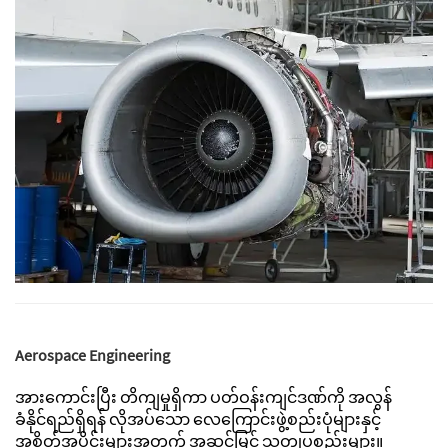
Aerospace Engineering
အားကောင်းပြီး တိကျမှုရှိကာ ပတ်ဝန်းကျင်ဒဏ်ကို အလွန်
ခံနိုင်ရည်ရှိရန် လိုအပ်သော လေကြောင်းဖွဲ့စည်းပုံများနှင့်
အစိတ်အပိုင်းများအတွက် အဆင့်မြင့် သတ္တုပစ္စည်းများ။