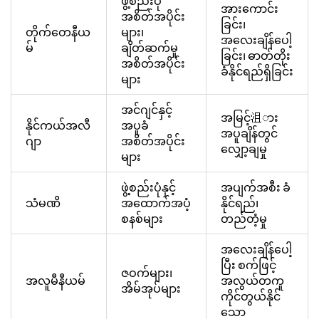
ဖွဲ့စည်းပုံ
အားကောင်း
အစိတ်အပိုင်း
ခြင်း၊
တိုက်တေနီယ
များ၊
အလေးချိန်ပေါ့
မ်
ချိတ်ဆက်မှု
ခြင်း၊ ဓာတ်တိုး
အစိတ်အပိုင်း
ခံနိုင်ရည်ရှိခြင်း
များ
အင်ဂျင်နှင့်
အမြင့်沮ား
နိုင်ကယ်အလီ
အပူခံ
အပူချိန်တွင်
ဂျာ
အစိတ်အပိုင်း
လျှော့ချမှု
များ
ဖွဲ့စည်းပုံနှင့်
အပျက်အစီး ခံ
သံမဏိ
အထောက်အပံ့
နိုင်ရည်၊
စနစ်များ
တည်တံ့မှု
အလေးချိန်ပေါ့
ပြီး စက်ဖြင့်
ဇဝက်များ၊
အလူမီနီယမ်
အလွယ်တကူ
အိမ်အုပ်များ
ကိုင်တွယ်နိုင်
သော