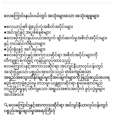
လေကြောင်းနယ်ပယ်တွင် အသုံးများသော အသုံးချမှုများ
●လေယာဉ်၏ ဖွဲ့စည်းပုံအစိတ်အပိုင်းများ
●အင်ဂျင်နှင့် အပူခံစနစ်များ
●လေကြောင်းနယ်ပယ်အတွက် ချိတ်ဆက်မှုအစိတ်အပိုင်းများ
နှင့် တပ်ဆင်ကိရိယာများ
●ပံ့ပိုးရုံးနှင့် အင်္ဂါရပ်များ
●လေကြောင်းနှင့်အာကာသဆိုင်ရာ အစိတ်အပိုင်းများကို
တိကျစွာ စက်ဖြင့် ကုန်ပြုလုပ်ထားသည့်
လေကြောင်းနှင့်အာကာသဆိုင်ရာ အင်ဂျင်နီယာလုပ်ငန်းတွင်
အသုံးပြုသော ပစ္စည်းအားလုံးသည်
တင်းကျပ်သော
အရည်အသွေးထိန်းချုပ်မှုလိုအပ်ချက်များကို ဖြည့်ဆည်းပေးရ
မည်
ဓာတုဖွဲ့စည်းမှု တသမှု၊ ယန္တရားဆိုင်ရာ စွမ်းဆောင်ရည်
တည်ငြိမ်မှုနှင့် တိကျသော အရွယ်အစားအလိုက် ခွင့်လွဲမှုများ
အပါအဝင်။
🔍 လေကြောင်းနှင့်အာကာသဆိုင်ရာ အင်ဂျင်နီယာလုပ်ငန်းတွင်
ပစ္စည်းရွေးချယ်မှုအရေးကြီးပုံ