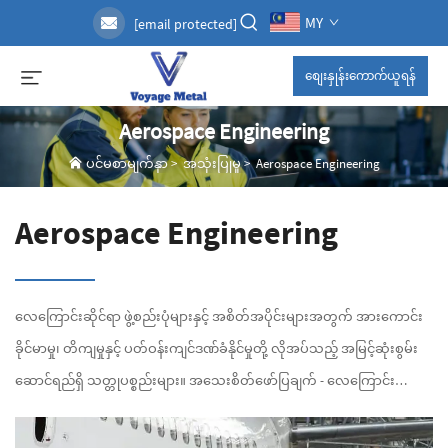
MY
[email protected]
စျေးနှုန်းကောက်ယူရန်
Aerospace Engineering
ပင်မစာမျက်နှာ
>
အသုံးပြုမှု
>
Aerospace Engineering
Aerospace Engineering
လေကြောင်းဆိုင်ရာ ဖွဲ့စည်းပုံများနှင့် အစိတ်အပိုင်းများအတွက် အားကောင်း
ခိုင်မာမှု၊ တိကျမှုနှင့် ပတ်ဝန်းကျင်ဒဏ်ခံနိုင်မှုတို့ လိုအပ်သည့် အမြင့်ဆုံးစွမ်း
ဆောင်ရည်ရှိ သတ္တုပစ္စည်းများ။ အသေးစိတ်ဖော်ပြချက် - လေကြောင်း
အင်ဂျင်နီယာသည် အသုံးချမှု၏ တစ်ခုဖြစ်ပါသည်...