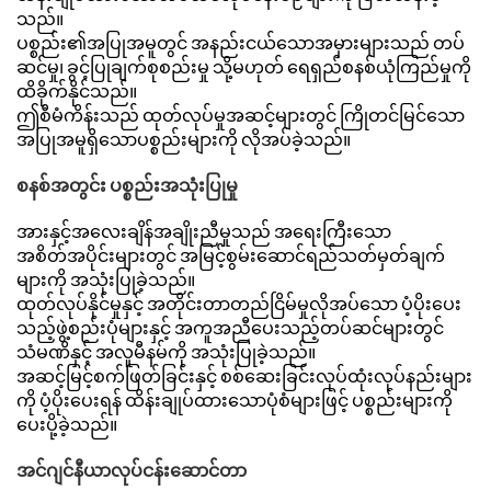
သည်။
ပစ္စည်း၏အပြုအမူတွင် အနည်းငယ်သောအမှားများသည် တပ်
ဆင်မှု၊ ခွင့်ပြုချက်စုစည်းမှု သို့မဟုတ် ရေရှည်စနစ်ယုံကြည်မှုကို
ထိခိုက်နိုင်သည်။
ဤစီမံကိန်းသည် ထုတ်လုပ်မှုအဆင့်များတွင် ကြိုတင်မြင်သော
အပြုအမူရှိသောပစ္စည်းများကို လိုအပ်ခဲ့သည်။
စနစ်အတွင်း ပစ္စည်းအသုံးပြုမှု
အားနှင့်အလေးချိန်အချိုးညီမှုသည် အရေးကြီးသော
အစိတ်အပိုင်းများတွင် အမြင့်စွမ်းဆောင်ရည်သတ်မှတ်ချက်
များကို အသုံးပြုခဲ့သည်။
ထုတ်လုပ်နိုင်မှုနှင့် အတိုင်းတာတည်ငြိမ်မှုလိုအပ်သော ပံ့ပိုးပေး
သည့်ဖွဲ့စည်းပုံများနှင့် အကူအညီပေးသည့်တပ်ဆင်များတွင်
သံမဏိနှင့် အလူမီနမ်ကို အသုံးပြုခဲ့သည်။
အဆင့်မြင့်စက်ဖြတ်ခြင်းနှင့် စစ်ဆေးခြင်းလုပ်ထုံးလုပ်နည်းများ
ကို ပံ့ပိုးပေးရန် ထိန်းချုပ်ထားသောပုံစံများဖြင့် ပစ္စည်းများကို
ပေးပို့ခဲ့သည်။
အင်ဂျင်နီယာလုပ်ငန်းဆောင်တာ