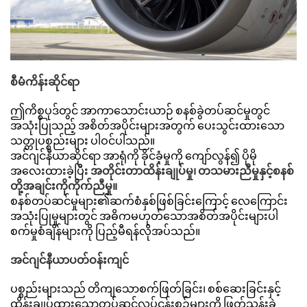
စီမံကိန်းဆိုင်ရာ
ဤကိစ္စပုဒ်တွင် အာကာသောင်းယာဉ် စနစ်ခွဲတပ်ဆင်မှုတွင်
အသုံးပြုသည့် အစိတ်အပိုင်းများအတွက် ပေးသွင်းထားသော
သတ္တုပစ္စည်းများ ပါဝင်ပါသည်။
အင်ဂျင်နီယာဆိုင်ရာ အာရုံကို ခိုင်ခံ့မှုကို ကျော်လွန်၍ ပိုမို
အလေးထားခဲ့ပြီး
အတိုင်းတာထိန်းချုပ်မှု၊ တသမားညီမှုနှင့်စနစ်
တို့အချင်းကိုကိုက်ညီမှု။
စနစ်တပ်ဆင်မှုများ၏ဆက်စံနှစ်ဖြစ်ခြင်းကြောင့် လေကြောင်း
အသုံးပြုမှုများတွင် အဓိကမဟုတ်သောအစိတ်အပိုင်းများပါ
စက်မှုစံချိန်များကို ပြည့်မီရန်လိုအပ်သည်။
အင်ဂျင်နီယာပတ်ဝန်းကျင်
ပစ္စည်းများသည် တိကျသောစက်ဖြတ်ခြင်း၊ စစ်ဆေးခြင်းနှင့်
ထိန်းချုပ်ထားသောတပ်ဆင်လုပ်ငန်းစဉ်များကို ဖြတ်သန်းခဲ့