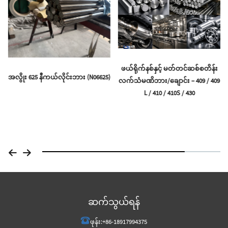
ဖယ်ရိုက်နစ်နှင့် မတ်တင်ဆစ်စတိန်း
အလွိုး 625 နီကယ်လိုင်းဘား (N06625)
လက်သံမဏိဘား/ချောင်း – 409 / 409
L / 410 / 410S / 430
ဆက်သွယ်ရန်
ဖုန်း:
+86-18917994375