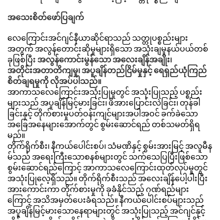
အသေးစိတ်ဖော်ပြချက်
လေကြောင်းအင်ဂျင်နီယာဆိုင်ရာသည် သတ္တုပစ္စည်းများ
အတွက် အလွန်တောင်းဆိုမှုများရှိသော အသုံးချမှုနယ်ပယ်တစ်
ခုဖြစ်ပြီး
အလွန်ကောင်းမွန်သော အလေးချိန်အချိုး၊
အတိုင်းအတာတိကျမှု၊ အပူချိန်တည်ငြိမ်မှုနှင့် ရေရှည်ယုံကြည်
စိတ်ချရမှုကို လိုအပ်ပါသည်။
အာကာသလေကြောင်းအသုံးပြုမှုတွင် အသုံးပြုသည့် ပစ္စည်း
များသည် အပူချိန်မြင့်မားခြင်း၊ ဖိအားပြောင်းလဲခြင်း၊ တုန်ခါ
ခြင်းနှင့် တိုက်စားမှုပတ်ဝန်းကျင်များအပါအဝင် ခက်ခဲသော
အခြေအနေများအောက်တွင် စွမ်းဆောင်ရည် တစ်သမတ်ရှိရ
မည်။
တိုက်ရိုက်စီး၊ နီကယ်ပေါင်းစပ်၊ သံမဏိနှင့် စွမ်းအားမြင့် အလူမီန
မ်သည် အရေးကြီးသောစနစ်များတွင် သက်သေပြပြီးဖြစ်သော
စွမ်းဆောင်ရည်ကြောင့် အာကာသလေကြောင်းထုတ်လုပ်မှုတွင်
အသုံးပြုလေ့ရှိသည်။ တိုက်ရိုက်စီးသည် အလေးချိန်ပေါ့ပါးပြီး
အားကောင်းကာ တိုက်စားမှုကို ခုခံနိုင်သည့် ဂုဏ်ရည်များ
ကြောင့် အသိအမှတ်ပေးခံရသည်။ နီကယ်ပေါင်းစပ်များသည်
အပူချိန်မြင့်မားသောနေရာများတွင် အသုံးပြုသည့် အင်ဂျင်နှင့်