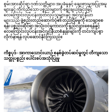
စွမ်းအားဆိုင်ရာ ဂုဏ်သတ္တိများ၊ အပူခံမှုနှင့် ချေးစားမှုအပြုအမူ
များနှင့် ကိုက်ညီသော ပစ္စည်းများကို ရွေးချယ်ခြင်းဖြင့်
လေကြောင်းလုပ်ငန်းထုတ်လုပ်သူများနှင့် အင်ဂျင်နီယာ
များသည်
ဖွဲ့စည်းတည်ဆောက်ပုံ၏ တည်ငြိမ်မှုကို သေချာစေ
ရန်၊ ပစ္စည်းဆိုင်ရာ အသုံးဝင်မှုကာလကို ရှည်လျားစေရန်နှင့်
လေကြောင်းလုပ်ငန်းအင်ဂျင်နီယာစံနှုန်းများကို တင်းကျပ်စွာ
လိုက်နာရန် လုပ်ဆောင်နိုင်ကြသည်။
ကိစ္စပုဒ် - အာကာသောင်းယာဉ် စနစ်ခွဲတပ်ဆင်မှုတွင် တိကျသော
သတ္တုပစ္စည်း ပေါင်းစပ်အသုံးပြုမှု