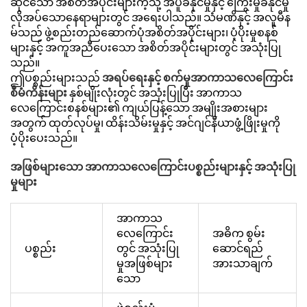
ဆိုင်သော အစိတ်အပိုင်းများကဲ့သို့ အပူခံနိုင်မှုနှင့် ကြွေးမှုခံနိုင်မှု
လိုအပ်သောနေရာများတွင် အရေးပါသည်။ သံမဏိနှင့် အလူမီန
မ်သည် ဖွဲ့စည်းတည်ဆောက်ပုံအစိတ်အပိုင်းများ၊ ပံ့ပိုးမှုစနစ်
များနှင့် အကူအညီပေးသော အစိတ်အပိုင်းများတွင် အသုံးပြု
သည်။
ဤပစ္စည်းများသည်
အရပ်ရေးနှင့် စက်မှုအာကာသလေကြောင်း
စီမံကိန်းများ
နှစ်မျိုးလုံးတွင် အသုံးပြုပြီး အာကာသ
လေကြောင်းစနစ်များ၏ ကျယ်ပြန့်သော အမျိုးအစားများ
အတွက် ထုတ်လုပ်မှု၊ ထိန်းသိမ်းမှုနှင့် အင်ဂျင်နီယာဖွံ့ဖြိုးမှုကို
ပံ့ပိုးပေးသည်။
အဖြစ်များသော အာကာသလေကြောင်းပစ္စည်းများနှင့် အသုံးပြု
မှုများ
အာကာသ
လေကြောင်း
အဓိက စွမ်း
ပစ္စည်း
တွင် အသုံးပြု
ဆောင်ရည်
မှုအဖြစ်များ
အားသာချက်
သော