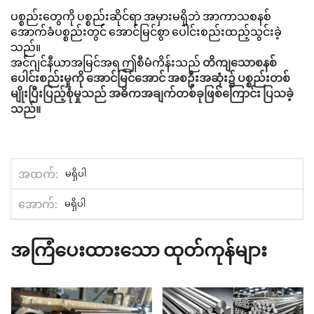
ပစ္စည်းတွေကို ပစ္စည်းဆိုင်ရာ အမှားမရှိဘဲ အာကာသစနစ်
အောက်ခံပစ္စည်းတွင် အောင်မြင်စွာ ပေါင်းစည်းထည့်သွင်းခဲ့
သည်။
အင်ဂျင်နီယာအမြင်အရ ဤစီမံကိန်းသည်
တိကျသောစနစ်
ပေါင်းစည်းမှုကို အောင်မြင်အောင် အစဦးအဆုံး၌ ပစ္စည်းတစ်
မျိုးပြီးပြည့်စုံမှုသည် အဓိကအချက်တစ်ခုဖြစ်ကြောင်း ပြသခဲ့
သည်။
အထက်
မရှိပါ
အောက်
မရှိပါ
အကြံပေးထားသော ထုတ်ကုန်များ