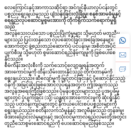
လေကြောင်းနှင့်အာကာသဆိုင်ရာ အင်ဂျင်နီယာလုပ်ငန်းတွင်
ပစ္စည်းရွေးချယ်မှုသည်
ပျံသန်းခြင်းလုံခြုံမှု၊ စနစ်အာမခံမှုနှင့်
ရေရှည်လုပ်ဆောင်မှုစွမ်းအားကို တိုက်ရိုက်သက်ရောက်မှုရှိ
သည်
အလွန်သေးငယ်သော ပစ္စည်းပြိုကွဲမှုများ သို့မဟုတ် မတူညီမှု
များသည် ပြင်းထန်သော လုပ်ဆောင်ခြင်းအခြေအနေများ
အောက်တွင် ဖွဲ့စည်းတည်ဆောက်ပုံ ပင်ပန်းမှု၊ အစိတ်အပိုင်း
ပျက်စီးမှု သို့မဟုတ် စွမ်းဆောင်ရည်နိမ့်ကျမှုကို ဖြစ်ပေါ်စေ
နိုင်သည်။
စီမံကိန်းအလုံးစီးကို သက်သောင့်လျော့ချရန်အတွက်
အားကောင်းမှုကို ထိန်းသိမ်းထားနိုင်သည့် တိုက်တာနမ်ကို
ရွေးချယ်သည်။ ဆီလျော်မှုကို မြှင့်တင်ခြင်းနှင့် ပို့ဆောင်နိုင်သည့်
ဝန်ကို အမြင့်ဆုံးဖြစ်အောင်လုပ်ရန်အတွက် ဤအချက်သည်
အလွန်အရေးကြီးဖြစ်သည်။ ပုံမှန်ပစ္စည်းများသည် ပူအပူခံမှု
များတွင် ပုံပျက်ခြင်း (သို့) ယန္တရားအားကောင်းမှုကို ဆုံးရှုံးနိုင်
သည့် ပတ်ဝန်းကျင်များတွင် နီကယ်ပေါင်းစပ်ပစ္စည်းများကို
ရွေးချယ်သည်။ စတိန်းလက်သံမှုန်နှင့် အလူမီနမ်သည် တုန်ခါမှု၊
ဖိအားပြောင်းလဲမှုများနှင့် အသုံးဝင်မှုကာလရှည်လမ်းတို့အတွင်း
တူညီသောစွမ်းဆောင်ရည်ကို ပေးဆောင်ရမည်ဖြစ်သည်။