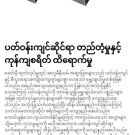
ပတ်ဝန်းကျင်ဆိုင်ရာ တည်တံ့မှုနှင့်
ကုန်ကျစရိတ် ထိရောက်မှု
ခေတ်မှီ ထုတ်လုပ်မှုတွင် အလူမီနီယမ် အဆူးပြားများသည် ပတ်ဝန်းကျင်
နှင့် စီးပွားရေးအကျိုးကျေးဇူးများစွာ ပေးသော ရွေးချယ်မှုတစ်ခုဖြစ်
ပါသည်။ အရည်အသွေးမလျော့နည်းဘဲ ပြန်လည်အသုံးပြုနိုင်
သောကြောင့် ပတ်ဝန်းကျင်ကို တာဝန်ယူ၍ ရွေးချယ်သော ပစ္စည်းများ
အဖြစ် ထုတ်လုပ်မှုလုပ်ငန်းများ၏ ကာဗွန်ခြေရာကို လျော့နည်းစေ
ပါသည်။ အသုံးပြုသက်တာရှည်ပြီး ထိန်းသိမ်းမှုနည်းပါးခြင်းကြောင့်
သက်တမ်းတာလုံးဆိုင်း စရိတ်များကို လျော့နည်းစေပါသည်။
ကောင်းမွန်သော တွယ်တာခံနိုင်မှုကြောင့် ကာကွယ်ပေးသော အလွှာများ
သို့မဟုတ် ကုသမှုများကို မလိုအပ်တော့ဘဲ ပတ်ဝန်းကျင်ဆိုင်ရာ
သက်ရောက်မှုများနှင့် ထိန်းသိမ်းမှုစရိတ်များကို လျော့နည်းစေပါသည်။