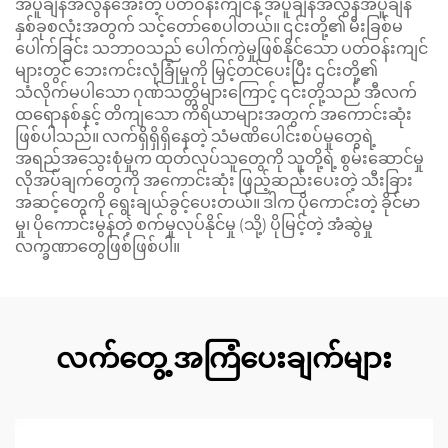
အပူချိန်အလွန်အေးတဲ့ ပတ်ဝန်းကျင်နဲ့ အပူချိန်အလွန်အပူချိန်
နှစ်ခုစလုံးအတွက် သင့်တော်စေပါတယ်။ ၎င်းတို့၏ မီးခြစ်မ
ပေါက်ခြင်း သဘာဝသည် ပေါက်ကွဲမှုဖြစ်နိုင်သော ပတ်ဝန်းကျင်
များတွင် ဘေးကင်းလုံခြုံမှုကို မြှင့်တင်ပေးပြီး ၎င်းတို့၏
သံလိုက်မပါသော ဂုဏ်သတ္တိများကြောင့် ၎င်းတို့သည် အီလက်
ထရောနစ်နှင့် တိကျသော ကိရိယာများအတွက် အကောင်းဆုံး
ဖြစ်ပါသည်။ လက်ရှိရှိရှိနေတဲ့ သံမဏိပေါင်းစပ်မှုတွေရဲ့
အရည်အသွေးစုံမှုက ထုတ်လုပ်သူတွေကို သူတို့ရဲ့ စွမ်းဆောင်မှု
လိုအပ်ချက်တွေကို အကောင်းဆုံး ဖြည့်ဆည်းပေးတဲ့ သီးခြား
အဆင့်တွေကို ရွေးချယ်ခွင့်ပေးတယ်။ ဒါက ပိုကောင်းတဲ့ ခိုင်မာ
မှု၊ ပိုကောင်းမွန်တဲ့ စက်မှုလုပ်နိုင်မှု (သို့) ပိုမြင့်တဲ့ အံဆွဲမှု
လက္ခဏာတွေဖြစ်ဖြစ်ပါ။
လက်တွေ့ အကြံပေးချက်များ