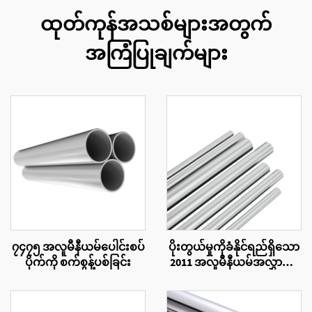
ထုတ်ကုန်အသစ်များအတွက်
အကြံပြုချက်များ
၇၄၇၅ အလူမီနီယမ်ပေါင်းစပ်
ပိုးတွယ်မှုကိုခံနိုင်ရည်ရှိသော
ပိုက်ကို စက်စွန့်ပစ်ခြင်း
2011 အလူမီနီယမ်အလွှာပြွန်
များ