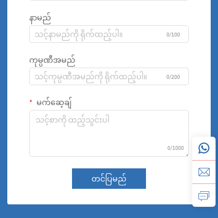
နာမည်
0/100
ကုမ္ပဏီအမည်
0/200
မက်ဆေ့ချ်
0/1000
တင်ပြမည်