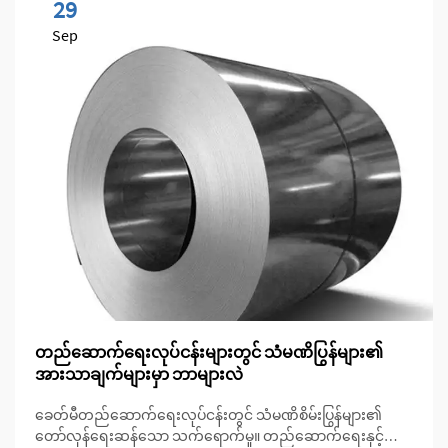
29
Sep
တည်ဆောက်ရေးလုပ်ငန်းများတွင် သံမဏိပြွန်များ၏
အားသာချက်များမှာ ဘာများလဲ
ခေတ်မီတည်ဆောက်ရေးလုပ်ငန်းတွင် သံမဏိစိမ်းပြွန်များ၏
တော်လှန်ရေးဆန်သော သက်ရောက်မှု။ တည်ဆောက်ရေးနှင့်