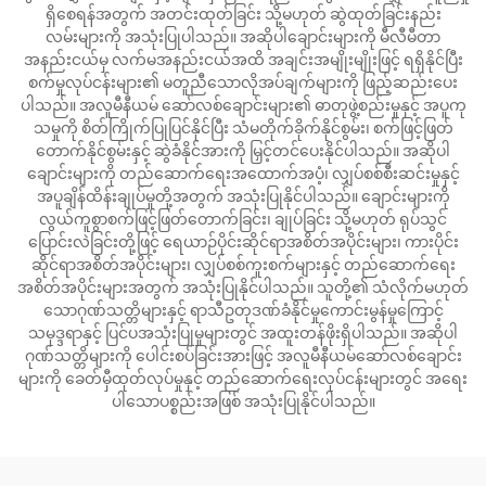
ရှိစေရန်အတွက် အတင်းထုတ်ခြင်း သို့မဟုတ် ဆွဲထုတ်ခြင်းနည်း
လမ်းများကို အသုံးပြုပါသည်။ အဆိုပါချောင်းများကို မီလီမီတာ
အနည်းငယ်မှ လက်မအနည်းငယ်အထိ အချင်းအမျိုးမျိုးဖြင့် ရရှိနိုင်ပြီး
စက်မှုလုပ်ငန်းများ၏ မတူညီသောလိုအပ်ချက်များကို ဖြည့်ဆည်းပေး
ပါသည်။ အလူမီနီယမ် ဆော်လစ်ချောင်းများ၏ ဓာတုဖွဲ့စည်းမှုနှင့် အပူကု
သမှုကို စိတ်ကြိုက်ပြုပြင်နိုင်ပြီး သံမတိုက်ခိုက်နိုင်စွမ်း၊ စက်ဖြင့်ဖြတ်
တောက်နိုင်စွမ်းနှင့် ဆွဲခံနိုင်အားကို မြှင့်တင်ပေးနိုင်ပါသည်။ အဆိုပါ
ချောင်းများကို တည်ဆောက်ရေးအထောက်အပံ့၊ လျှပ်စစ်စီးဆင်းမှုနှင့်
အပူချိန်ထိန်းချုပ်မှုတို့အတွက် အသုံးပြုနိုင်ပါသည်။ ချောင်းများကို
လွယ်ကူစွာစက်ဖြင့်ဖြတ်တောက်ခြင်း၊ ချုပ်ခြင်း သို့မဟုတ် ရုပ်သွင်
ပြောင်းလဲခြင်းတို့ဖြင့် ရေယာဉ်ပိုင်းဆိုင်ရာအစိတ်အပိုင်းများ၊ ကားပိုင်း
ဆိုင်ရာအစိတ်အပိုင်းများ၊ လျှပ်စစ်ကူးစက်များနှင့် တည်ဆောက်ရေး
အစိတ်အပိုင်းများအတွက် အသုံးပြုနိုင်ပါသည်။ သူတို့၏ သံလိုက်မဟုတ်
သောဂုဏ်သတ္တိများနှင့် ရာသီဥတုဒဏ်ခံနိုင်မှုကောင်းမွန်မှုကြောင့်
သမုဒ္ဒရာနှင့် ပြင်ပအသုံးပြုမှုများတွင် အထူးတန်ဖိုးရှိပါသည်။ အဆိုပါ
ဂုဏ်သတ္တိများကို ပေါင်းစပ်ခြင်းအားဖြင့် အလူမီနီယမ်ဆော်လစ်ချောင်း
များကို ခေတ်မှီထုတ်လုပ်မှုနှင့် တည်ဆောက်ရေးလုပ်ငန်းများတွင် အရေး
ပါသောပစ္စည်းအဖြစ် အသုံးပြုနိုင်ပါသည်။