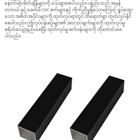
နောက်ဆုံးဖိတ်ချိန်များကို သေချာစေပါသည်။ ပစ္စည်းသည် အမှန်
တကယ် နှင့် ခေတ်မီ CNC စက်များနှင့် ကိုက်ညီမှုရှိသောကြောင့် ရှုပ်ထွေး
သော အစိတ်အပိုင်းများကို ထုတ်လုပ်ရာတွင် ထိရောက်စွာ ထုတ်လုပ်နိုင်
စေပါသည်။ ဤလုပ်ငန်းစဉ်များ၏ အားသာချက်များကို ထုတ်လုပ်မှု
စရိတ်လျော့နည်းစေပြီး ထုတ်လုပ်မှု စက်ဝန်းများကို တိုတောင်းစေ
ပါသည်။