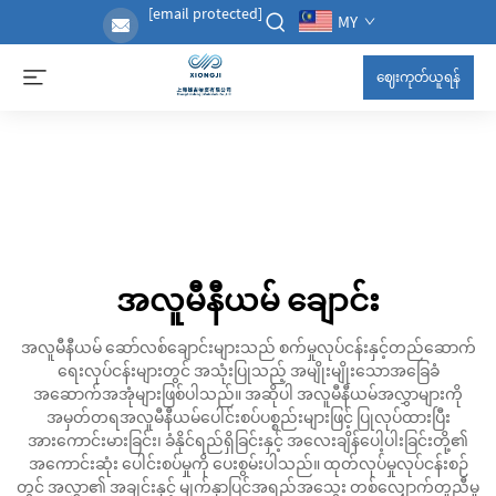
[email protected]
MY
ဈေးကုတ်ယူရန်
အလူမီနီယမ် ချောင်း
အလူမီနီယမ် ဆော်လစ်ချောင်းများသည် စက်မှုလုပ်ငန်းနှင့်တည်ဆောက်
ရေးလုပ်ငန်းများတွင် အသုံးပြုသည့် အမျိုးမျိုးသောအခြေခံ
အဆောက်အအုံများဖြစ်ပါသည်။ အဆိုပါ အလူမီနီယမ်အလွှာများကို
အမှတ်တရအလူမီနီယမ်ပေါင်းစပ်ပစ္စည်းများဖြင့် ပြုလုပ်ထားပြီး
အားကောင်းမားခြင်း၊ ခံနိုင်ရည်ရှိခြင်းနှင့် အလေးချိန်ပေါ့ပါးခြင်းတို့၏
အကောင်းဆုံး ပေါင်းစပ်မှုကို ပေးစွမ်းပါသည်။ ထုတ်လုပ်မှုလုပ်ငန်းစဉ်
တွင် အလွှာ၏ အချင်းနှင့် မျက်နှာပြင်အရည်အသွေး တစ်လျှောက်တူညီမှု