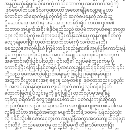
အနည်းဆုံးရှိရင်း ခိုင်မာတဲ့ တည်ဆောက်မှု အထောက်အပံ့ကို
ဖြစ်စေပါတယ်။ ဒီလက္ခဏာဟာ အလေးချိန်လျှော့ချမှုဟာ
လောင်စာ ထိရောက်မှုနဲ့ တိုက်ရိုက် ဆက်စပ်နေတဲ့ သယ်ယူ
ပို့ဆောင်ရေး အသုံးများမှာ အထူးတန်ဖိုးရှိပါတယ်။ ၎င်း၏
သဘာဝ အပျက်အစီး ခံနိုင်ရည်သည် ထပ်မံကာကွယ်ရေး အလွှာ
များ လိုအပ်မှုကို ဖယ်ရှားပေးပြီး ထိန်းသိမ်းမှု ကုန်ကျစရိတ်ကို
လျှော့ချပေးပြီး ထုတ်ကုန်သက်တမ်းကို သက်တမ်းတိုး
စေသည်။ အလူမီနီယံ ကြမ်းတမ်းစည်များ၏ အပူပြွန်ကောင်းမွန်
မှုကြောင့် အပူအိုးများနှင့် အပူထိန်းချုပ်ရေးစနစ်များအတွက်
အကောင်းဆုံးဖြစ်ပါသည်။ ၎င်းတို့၏ လျှပ်စစ်ကူးစက်မှု ပို
ကောင်းပြီး ကြေးနီနှင့်စာရင် ပိုအလေးချိန်နည်းခြင်းကြောင့် ၎င်း
တို့သည် စွမ်းအင်လွှဲပြောင်းရေးနှင့် ဖြန့်ဖြူးရေးစနစ်များ
အတွက် စီးပွားရေးအရ ရွေးချယ်မှုတစ်ခု ဖြစ်လာသည်။ ပစ္စည်း
ရဲ့ အလုပ်လုပ်နိုင်စွမ်းက လွယ်ကူတဲ့ စက်မှုလုပ်ငန်း၊ ဖြတ်
တောက်ခြင်းနဲ့ ပုံသွင်းမှုကို ခွင့်ပြုပြီး ထုတ်လုပ်မှုအချိန်နဲ့
ကုန်ကျစရိတ်ကို လျှော့ချပေးပါတယ်။ ပတ်ဝန်းကျင်ဆိုင်ရာ
တည်တံ့မှုကလည်း အခြားအဓိက အကျိုးကျေးဇူးတစ်ခုပါ၊ အ
လူမီနီယံဟာ အရည်အသွေး မပျက်စီးဘဲနဲ့ ၁၀၀% ပြန်လည်သုံး
လို့ ရနိုင်လို့ပါ။ စောင်းတွေဟာ အပူချိန်အကွာအဝေးကျယ်ဝန်းမှာ
၎င်းတို့ရဲ့ တည်ဆောက်မှု တည်ငြိမ်မှုကို ထိန်းသိမ်းထားပြီး