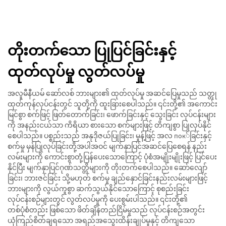
တိုးတက်သော ပြုပြင်ခြင်းနှင့်
ထုတ်လုပ်မှု လွတ်လပ်မှု
အလူမီနီယမ် ဆော်လစ် ဘားများ၏ ထုတ်လုပ်မှု အဆင်ပြေမှုသည် သတ္တု
ထုတ်ကုန်လုပ်ငန်းတွင် သူတို့ကို ထူးခြားစေပါသည်။ ၎င်းတို့၏ အကောင်း
မြင်စွာ စက်ဖြင့် ဖြတ်တောက်ခြင်း၊ ဖောက်ခြင်းနှင့် သွေးခြင်း လုပ်ငန်းများ
ကို အနည်းငယ်သာ ကိရိယာ စားသော စက်များဖြင့် တိကျစွာ ပြုလုပ်နိုင်
စေပါသည်။ ပစ္စည်းသည် အနုဒိုဇယ်ပြုခြင်း၊ မှုန့်ဖြင့် အလ пок်ခြင်းနှင့်
စက်မှု မှန်ပြုလုပ်ခြင်းတို့အပါအဝင် မျက်နှာပြင်အဆင်ပြေစေရန် နည်း
လမ်းများကို ကောင်းစွာတုံ့ပြန်ပေးသောကြောင့် ပုံစံအမျိုးမျိုးဖြင့် ပြင်ပေး
နိုင်ပြီး မျက်နှာပြင်ဂုဏ်သတ္တိများကို တိုးတက်စေပါသည်။ ဆော်လျော်
ခြင်း၊ ဘားဇင်ခြင်း သို့မဟုတ် စက်မှု ချည်နှောင်ခြင်းနည်းလမ်းများဖြင့်
ဘားများကို လွယ်ကူစွာ ဆက်သွယ်နိုင်သောကြောင့် စုစည်းခြင်း
လုပ်ငန်းစဉ်များတွင် လွတ်လပ်မှုကို ပေးစွမ်းပါသည်။ ၎င်းတို့၏
တစ်ပုံစံတည်း ဖြစ်သော ဖိတ်ချိန်တည်ငြိမ်မှုသည် လုပ်ငန်းစဉ်အတွင်း
ယုံကြည်စိတ်ချရသော အရည်အသွေးထိန်းချုပ်မှုနှင့် တိကျသော