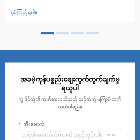
မိုးလေဝသဆိုင်ရာ အမြဲပြောင်းလဲနေသော ကမ္ဘာတွင် သံမဏိစိမ်း
ပြွန်များသည် ခိုင်မာမှု၊ ပြောင်းလဲအသုံးပြုနိုင်မှုနှင့် အလှအပ
ပိုမိုကြည့်ရှုပါ။
ဆိုင်ရာ ဂုဏ်သတ္တိတို့ကို ပေါင်းစပ်ထားသော အဓိကအသုံးပြုသည့်
ပစ္စည်းအဖြစ် ပေါ်ပေါက်လာခဲ့ပါသည်။
အခမဲ့ကုန်ပစ္စည်းစျေးကွက်တွက်ချက်မှု
ရယူပါ
ကျွန်ုပ်တို့၏ ကိုယ်စားလှယ်သည် သင့်ထံသို့ မကြာမီ ဆက်
သွယ်ပါမည်။
အီးမေးလ်
0/100