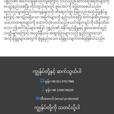
ပစ္စည်း၏ အလေးချိန်ပေါ့ပါးမှုကြောင့် သယ်ယူပို့ဆောင်ရေးစရိတ်များကို
လျော့နည်းစေပြီး ကိုင်တွယ်ရာတွင် စွမ်းအင်ကို ခြွေတာစေပါသည်။
ထုတ်လုပ်မှုအကြွင်းအကျန်များကို ထိရောက်စွာ ပြန်လည်အသုံးပြုနိုင်မှု
ကြောင့် အကျိုးမရှိသော အမှိုက်များကို နည်းပါးစေပြီး စက်ဝန်းစီးပွားရေး
သဘောတရားများကို ထောက်ပံ့ပေးပါသည်။ ပတ်ဝန်းကျင်ကို ထိန်းသိမ်း
သော ဤအင်္ဂါရပ်များအပြင် ပစ္စည်း၏ ခံနိုင်ရည်ရှိမှုနှင့် စွမ်းဆောင်ရည်
သတ္တိများကြောင့် အလူမီနီယမ် အဆူးပြားများသည် ရှည်လျားသော
အသုံးပြုမှုများအတွက် စွဲမှုနည်းသော ဖြေရှင်းချက်တစ်ခုဖြစ်ပါသည်။
ကျွန်ုပ်တို့နှင့် ဆက်သွယ်ပါ
ဖုန်း:
+86 021 67617888
ဖုန်း:
+86 13381786235
အီးမေးလ်:
[email protected]
ကျွန်ုပ်တို့ကို သတင်းပို့ပါ