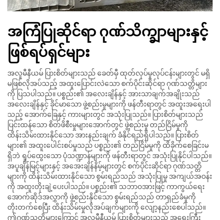
အကြံပြုဆိုင်ရာ ဂုဏ်သိက္ချာများနှင့်
ဖြစ်ရပ်ရှင်များ
အလူမီနီယမ် ပြားစိတ်များသည် ခေတ်မှီ ထုတ်လုပ်မှုလုပ်ငန်းများတွင် မရှိ
မဖြစ်လိုအပ်သည့် အထူးပြောင်းလဲသော စက်ပိုင်းဆိုင်ရာ ဂုဏ်သတ္တိများ
ကို ပြသပါသည်။ ပစ္စည်း၏ အလေးချိန်နှင့် အားသာချက်အချိုးသည်
အလေးချိန်နှင့် ခိုင်မာသော ဖွဲ့စည်းမှုများကို ဖန်တီးရာတွင် အထူးအရေးပါ
သည့် အောက်ခြေနှင့် ကားများတွင် အသုံးပြုသည်။ ပြားစိတ်များသည်
ပြင်းထန်သော စိတ်ဖိစီးမှုများအောက်တွင် ဖွဲ့စည်းမှု တည်ငြိမ်မှုကို
ထိန်းသိမ်းထားနိုင်သော အားနည်းချက် ခံနိုင်ရည်ရှိပါသည်။ ပြားစိတ်
များ၏ အထူးပေါင်းစပ်မှုသည် ပစ္စည်း၏ တည်ငြိမ်မှုကို ထိခိုက်စေခြင်းမ
ရှိဘဲ ရှုပ်ထွေးသော ပုံသဏ္ဍာန်များကို ဖန်တီးရာတွင် အသုံးပြုနိုင်ပါသည်။
အပူချိန်မြင့်များနှင့် အအေးချိန်နိမ့်များတွင် စက်ပိုင်းဆိုင်ရာ ဂုဏ်သတ္တိ
များကို ထိန်းသိမ်းထားနိုင်သော စွမ်းရည်သည် အသုံးပြုမှု အကျယ်အဝန်း
ကို အထူးတိုးချဲ့ပေးပါသည်။ ပစ္စည်း၏ သဘာဝအားဖြင့် ကာကွယ်ရေး
အောက်ဆိုဒ်အလွှာကို ဖွဲ့စည်းနိုင်သော စွမ်းရည်သည် တာရှည်ခံမှုကို
တိုးတက်စေပြီး ထိန်းသိမ်းမှုလိုအပ်ချက်များကို လျော့နည်းစေပါသည်။
ဤဂုဏ်သတ္တိများကြောင့် အလူမီနီယမ် ပြားစိတ်များသည် အရေးကြီး