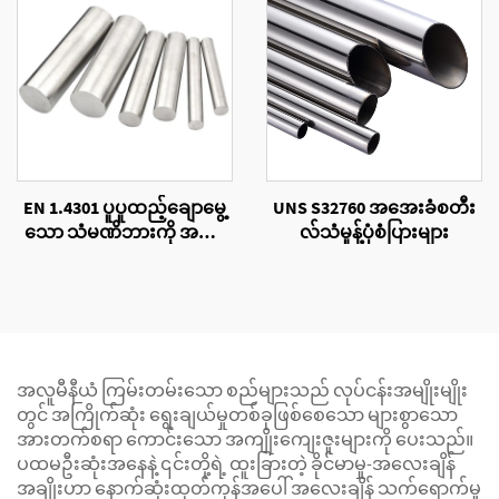
EN 1.4301 ပူပူထည့်ချောမွေ့
UNS S32760 အအေးခံစတီး
သော သံမဏိဘားကို အမျိုး
လ်သံမှုန့်ပုံစံပြားများ
အစားစုံလုံးဝိုင်း
အလူမီနီယံ ကြမ်းတမ်းသော စည်များသည် လုပ်ငန်းအမျိုးမျိုး
တွင် အကြိုက်ဆုံး ရွေးချယ်မှုတစ်ခုဖြစ်စေသော များစွာသော
အားတက်စရာ ကောင်းသော အကျိုးကျေးဇူးများကို ပေးသည်။
ပထမဦးဆုံးအနေနဲ့ ၎င်းတို့ရဲ့ ထူးခြားတဲ့ ခိုင်မာမှု-အလေးချိန်
အချိုးဟာ နောက်ဆုံးထုတ်ကုန်အပေါ် အလေးချိန် သက်ရောက်မှု