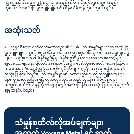
ရန် လိုအပ်ပါသည်။ ဤအမျှင်များသည် ထိန်းသိမ်းရန် လွယ်ကူပါသည်။
ထို့ကြောင့် အသုံးပြုမှုအမျိုးမျိုးတွင် ထိန်းသိမ်းရန် လွယ်ကူပါသည်။
အဆုံးသတ်
2B ဖင့်ရှင်ရှိသော စတီလ်သံမဏိသည်
2B finish
၂ဘီ အမျှင်များသည် အသုံးပြု
မှုအမျိုးမျိုးအတွက် စုစုပေါင်းစုံလင်သော နှင့် စုစုပေါင်းစုံလင်သော ရွေးချယ်မှု
ဖြစ်ပါသည်။ ၎င်း၏ ခံနိုင်ရည်ရှိမှု၊ ခံနိုင်ရည်ရှိမှု (corrosion resistance) နှင့်
မျှတသော မျက်နှာပြင်တွင် အဆောက်အဦး၊ အော်တိုမော်တော်၊ လေကြောင်း၊
အစားအစာ စီမံခန့်ခွဲမှုနှင့် ဆေးဝါးလုပ်ငန်းများကဲ့သို့သော လုပ်ငန်းများတွင်
အသုံးပြုနိုင်ပါသည်။ ၂ဘီ အမျှင်များ၏ ဂုဏ်သတ္တိများနှင့် အကျိုးကျေးဇူး
များကို နားလည်ခြင်းဖြင့် ထုတ်လုပ်သူများသည် သူတို့၏ စီမံကိန်းများ
အတွက် စတီလ်သံမှုန်ကို ရှာဖွေရာတွင် အသုံးပြုနိုင်သော ဆုံးဖြတ်ချက်များကို
ချမှတ်နိုင်ပါသည်။
သံမှုန်စတီလ်လိုအပ်ချက်များ
အတွက် Voyage Metal နှင့် ဆက်