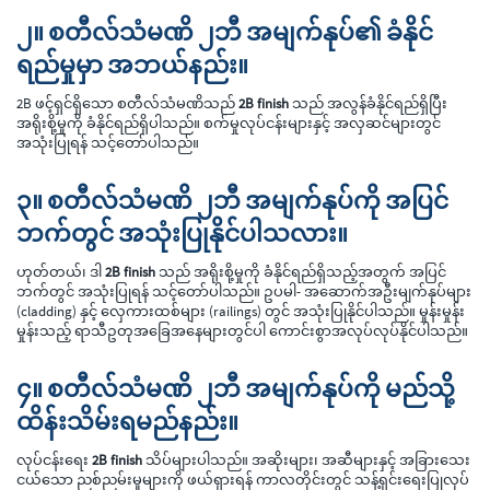
၂။ စတီလ်သံမဏိ ၂ဘီ အမျက်နုပ်၏ ခံနိုင်
ရည်မှုမှာ အဘယ်နည်း။
2B ဖင့်ရှင်ရှိသော စတီလ်သံမဏိသည်
2B finish
သည် အလွန်ခံနိုင်ရည်ရှိပြီး
အရိုးစို့မှုကို ခံနိုင်ရည်ရှိပါသည်။ စက်မှုလုပ်ငန်းများနှင့် အလှဆင်များတွင်
အသုံးပြုရန် သင့်တော်ပါသည်။
၃။ စတီလ်သံမဏိ ၂ဘီ အမျက်နုပ်ကို အပြင်
ဘက်တွင် အသုံးပြုနိုင်ပါသလား။
ဟုတ်တယ်၊ ဒါ
2B finish
သည် အရိုးစို့မှုကို ခံနိုင်ရည်ရှိသည့်အတွက် အပြင်
ဘက်တွင် အသုံးပြုရန် သင့်တော်ပါသည်။ ဥပမါ- အဆောက်အဦးမျက်နုပ်များ
(cladding) နှင့် လှေကားထစ်များ (railings) တွင် အသုံးပြုနိုင်ပါသည်။ မှုန်းမှုန်း
မှုန်းသည့် ရာသီဥတုအခြေအနေများတွင်ပါ ကောင်းစွာအလုပ်လုပ်နိုင်ပါသည်။
၄။ စတီလ်သံမဏိ ၂ဘီ အမျက်နုပ်ကို မည်သို့
ထိန်းသိမ်းရမည်နည်း။
လုပ်ငန်းရေး
2B finish
သိပ်များပါသည်။ အဆိုးများ၊ အဆီများနှင့် အခြားသေး
ငယ်သော ညစ်ညမ်းမှုများကို ဖယ်ရှားရန် ကာလတိုင်းတွင် သန့်ရှင်းရေးပြုလုပ်