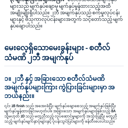
များသည် မျက်နုပ်ချောမှ မျက်နုပ်မှုန်ထားသည့်အထိ
အမျိုးမျိုးရှိပါသည်။ ၂ဘီ အမျက်နုပ်သည် စက်မှုလုပ်ငန်း
များနှင့် ဗိသုကာလုပ်ငန်းများအတွက် သင့်တော်သည့် မျက်
နုပ်ချောပါသည်။
မေးလေ့ရှိသောမေးခွန်းများ - စတီလ်
သံမဏိ ၂ဘီ အမျက်နုပ်
၁။ ၂ဘီ နှင့် အခြားသော စတီလ်သံမဏိ
အမျက်နုပ်များကြား ကွဲပြားခြင်းများမှာ အ
ဘယ်နည်း။
၎င်း
2B finish
သည် အအေးခံပြီး မျက်နုပ်ချောစေသည့် အမျက်နုပ်ဖြစ်ပြီး
မျက်နုပ်မှုန်ထားခြင်းမဟုတ်ပါ။ အခြားသော အမျက်နုပ်များဖြစ်သည့်
BA
သို့မဟုတ်
2D
သည် မတူညီသည့် လုပ်ဆောင်မှုများကို အသုံးပြုပြီး မတူညီ
သည့် မျက်နုပ်မျက်နှာပုံများနှင့် ပုံပန်းသွင်ပြင်များကို ဖန်တီးပေးပါသည်။