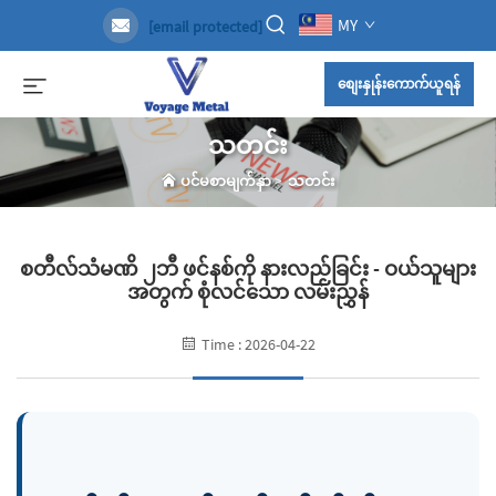
MY
[email protected]
စျေးနှုန်းကောက်ယူရန်
သတင်း
ပင်မစာမျက်နှာ
>
သတင်း
စတီလ်သံမဏိ ၂ဘီ ဖင်နစ်ကို နားလည်ခြင်း - ဝယ်သူများ
အတွက် စုံလင်သော လမ်းညွှန်
Time : 2026-04-22