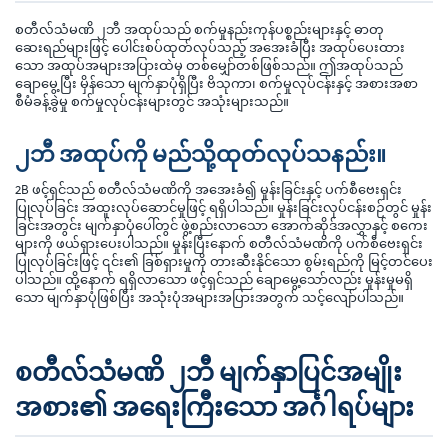
စတီလ်သံမဏိ ၂ဘီ အထုပ်သည် စက်မှုနည်းကုန်ပစ္စည်းများနှင့် ဓာတု
ဆေးရည်များဖြင့် ပေါင်းစပ်ထုတ်လုပ်သည့် အအေးခံပြီး အထုပ်ပေးထား
သော အထုပ်အများအပြားထဲမှ တစ်မျှော်တစ်ဖြစ်သည်။ ဤအထုပ်သည်
ချောမွေ့ပြီး မှိန်သော မျက်နှာပုံရှိပြီး ဗိသုကာ၊ စက်မှုလုပ်ငန်းနှင့် အစားအစာ
စီမံခန့်ခွဲမှု စက်မှုလုပ်ငန်းများတွင် အသုံးများသည်။
၂ဘီ အထုပ်ကို မည်သို့ထုတ်လုပ်သနည်း။
2B ဖင့်ရှင်သည် စတီလ်သံမဏိကို အအေးခံ၍ မှုန်းခြင်းနှင့် ပက်စီဗေးရှင်း
ပြုလုပ်ခြင်း အထူးလုပ်ဆောင်မှုဖြင့် ရရှိပါသည်။ မှုန်းခြင်းလုပ်ငန်းစဉ်တွင် မှုန်း
ခြင်းအတွင်း မျက်နှာပုံပေါ်တွင် ဖွဲ့စည်းလာသော အောက်ဆိုဒ်အလွှာနှင့် စကေး
များကို ဖယ်ရှားပေးပါသည်။ မှုန်းပြီးနောက် စတီလ်သံမဏိကို ပက်စီဗေးရှင်း
ပြုလုပ်ခြင်းဖြင့် ၎င်း၏ ခြစ်ရှားမှုကို တားဆီးနိုင်သော စွမ်းရည်ကို မြင့်တင်ပေး
ပါသည်။ ထို့နောက် ရရှိလာသော ဖင့်ရှင်သည် ချောမွေ့သော်လည်း မှုန်းမှုမရှိ
သော မျက်နှာပုံဖြစ်ပြီး အသုံးပုံအများအပြားအတွက် သင့်လျော်ပါသည်။
စတီလ်သံမဏိ ၂ဘီ မျက်နှာပြင်အမျိုး
အစား၏ အရေးကြီးသော အင်္ဂါရပ်များ