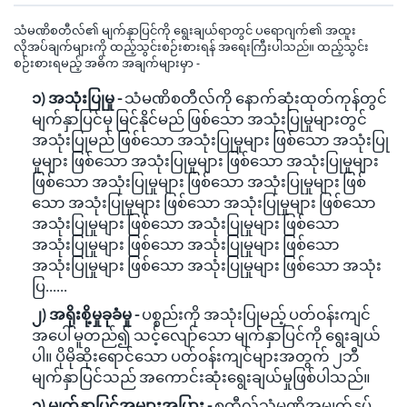
သံမဏိစတီလ်၏ မျက်နှာပြင်ကို ရွေးချယ်ရာတွင် ပရောဂျက်၏ အထူး
လိုအပ်ချက်များကို ထည့်သွင်းစဉ်းစားရန် အရေးကြီးပါသည်။ ထည့်သွင်း
စဉ်းစားရမည့် အဓိက အချက်များမှာ -
၁) အသုံးပြုမှု -
သံမဏိစတီလ်ကို နောက်ဆုံးထုတ်ကုန်တွင်
မျက်နှာပြင်မှ မြင်နိုင်မည် ဖြစ်သော အသုံးပြုမှုများတွင်
အသုံးပြုမည် ဖြစ်သော အသုံးပြုမှုများ ဖြစ်သော အသုံးပြု
မှုများ ဖြစ်သော အသုံးပြုမှုများ ဖြစ်သော အသုံးပြုမှုများ
ဖြစ်သော အသုံးပြုမှုများ ဖြစ်သော အသုံးပြုမှုများ ဖြစ်
သော အသုံးပြုမှုများ ဖြစ်သော အသုံးပြုမှုများ ဖြစ်သော
အသုံးပြုမှုများ ဖြစ်သော အသုံးပြုမှုများ ဖြစ်သော
အသုံးပြုမှုများ ဖြစ်သော အသုံးပြုမှုများ ဖြစ်သော
အသုံးပြုမှုများ ဖြစ်သော အသုံးပြုမှုများ ဖြစ်သော အသုံး
ပြ......
၂) အရိုးစို့မှုခုခံမှု -
ပစ္စည်းကို အသုံးပြုမည့် ပတ်ဝန်းကျင်
အပေါ် မူတည်၍ သင့်လျော်သော မျက်နှာပြင်ကို ရွေးချယ်
ပါ။ ပိုမိုဆိုးရောင်သော ပတ်ဝန်းကျင်များအတွက် ၂ဘီ
မျက်နှာပြင်သည် အကောင်းဆုံးရွေးချယ်မှုဖြစ်ပါသည်။
၃) မျက်နှာပြင်အများအပြား -
စတီလ်သံမဏိအမျက်နုပ်