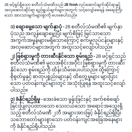
2B ဖင့်ရှင်ရှိသော စတီလ်သံမဏိသည်
2B finish
လုပ်ဆောင်ချက်ဆိုင်ရာနှင့်
အလှဆောင်ဆိုင်ရာ ရည်ရွယ်ချက်များအတွက် သင့်လျော်စေရန် အရေးကြီး
သော အားသာချက်များစွာကို ပေးစေပါသည်။
၁) ချောမွေ့သော မျက်နှာပုံ -
2B စတီလ်သံမဏိ၏ မျက်နှာ
ပုံသည် အလွန်ချောမွေ့ပြီး မျက်စိဖြင့် မြင်သာသော
အကွက်အမှုန်များမရှိသောကြောင့် စက်မှုလုပ်ငန်းများနှင့်
အလှဆောင်များအတွက် အထူးသင့်လျော်ပါသည်။
၂) ခြစ်ရှားမှုကို တားဆီးနိုင်သော စွမ်းရည် -
2B ဖင့်ရှင်သည်
စတီလ်သံမဏိ၏ မူလအစိုင်းအဝိုင်း ခြစ်ရှားမှုကို တားဆီး
နိုင်သော စွမ်းရည်ကို ထိန်းသိမ်းပေးပါသည်။ ထို့ကြောင့်
စိုစွတ်မှုနှင့် ဓာတုပစ္စည်းများနှင့် ထိတွေ့မှုများ များပြား
သော ပတ်ဝန်းကျင်များတွင် အသုံးပြုရန် အထူးသင့်လျော်
ပါသည်။
၃) ခံနိုင်ရည်ရှိမှု -
အေးခဲသော မှုန်းခြင်းနှင့် အက်စစ်ဖျော်
ခြင်းပြုလုပ်ထားသော သေးငယ်သော အရောင်အသွေးရှိ
သည့် စတီလ်သံမဏီ ၂ဘီ အများအားဖြင့် ခံနိုင်ရည်ရှိပြီး
သဘောတော်များစွာသော ပတ်ဝန်းကျင်အခြေအနေများ
ကို ခံနိုင်ရည်ရှိပါသည်။