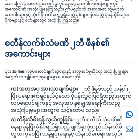
သောကြောင့် အစားအစာ စက်မှုလုပ်ငန်းနှင့် ဆေးဝါးလုပ်ငန်းများတွင်
အကောင်းဆုံးအသုံးပြုနေကြသည်။ ဤပစ္စည်းကို အစားအစာ သို့မဟုတ်
ဆေးဝါးများနှင့် တိုက်ရိုက်ထိတွေ့မှုရှိသည့် ပုံစံများဖြစ်သည့် ပုံမှန်အိုင်းများ၊
ပိုက်များနှင့် စက်များတွင် အသုံးပြုကြသည်။
စတီန်လက်စ်သံမဏိ ၂ဘီ ဖီနစ်၏
အကောင်းများ
၎င်း
2B finish
လုပ်ဆောင်ချက်ဆိုင်ရာနှင့် အလှဆင်မှုဆိုင်ရာ အသုံးပြုမှုများ
အတွက် အကျိုးကျေးဇူးများစွာ ပေးစေသည်။
က) အလှအပ အားသာချက်များ -
၂ဘီ ဖီနစ်သည် သန့်ပါး
ပြီး ပရောဖက်ရှင်နယ်ဖဲ့သော ပုံပန်းသွင်ပြင်ရှိသည့်အတွက်
လုပ်ဆောင်ချက်နှင့် အလှအပ နှစ်မျှ အရေးကြီးသည့်
အသုံးပြုမှုများအတွက် သင့်တော်ပါသည်။
ခ) ထိန်းသိမ်းရန် လွယ်ကူခြင်း -
၂ဘီ စတီလ်သံမဏိ၏
နေရာမှန်ပြီး ခံနိုင်ရည်ရှိသည့် မျက်နှာပုံသည် ထိန်းသိမ်းရန်
လွယ်ကူစေပြီး သန့်ရှင်းရေးနှင့် ထိန်းသိမ်းရေး အလုပ်များ