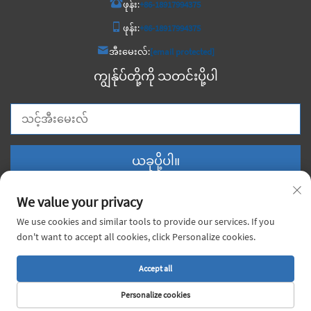
ဖုန်း:
+86-18917994375
ဖုန်း:
+86-18917994375
အီးမေးလ်:
[email protected]
ကျွန်ုပ်တို့ကို သတင်းပို့ပါ
ယခုပို့ပါ။
We value your privacy
We use cookies and similar tools to provide our services. If you
don't want to accept all cookies, click Personalize cookies.
မူရင်းပိုင်ခွင့် © ၂၀၂၆ တရုတ်နိုင်ငံ ဗွိုင်းယော့ဂ် မက်တယ် ကုမ္ပဏီလီမိတက်။
အားလုံးသော အခွင့်အရေးများ ကာကွယ်ထားပါသည်။ |
လျှို့ဝှက်မှုမူဝါဒ
Accept all
Personalize cookies