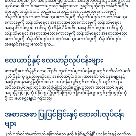
စတီလ်သံမဏီ ၂ဘီ အများအားဖြင့် အဆောက်အဦးလုပ်ငန်းတွင် အရှေ့ဘက်
မျက်နှာပေါ်၊ အဖုံးအထားများနှင့် အခြားသော ဖွဲ့စည်းမှုဆိုင်ရာ အစိတ်အပိုင်း
များတွင် အသုံးများပါသည်။ ယင်းသည် အရောင်အသွေးကောင်းမှုကို
ထိန်းသိမ်းရင်း အရောင်အသွေးကောင်းမှုကို ထိန်းသိမ်းရင်း အရောင်အသွေး
ကောင်းမှုကို ထိန်းသိမ်းရင်း အရောင်အသွေးကောင်းမှုကို ထိန်းသိမ်းရင်း
အရောင်အသွေးကောင်းမှုကို ထိန်းသိမ်းရင်း အရောင်အသွေးကောင်းမှုကို
ထိန်းသိမ်းရင်း အရောင်အသွေးကောင်းမှုကို ထိန်းသိမ်းရင်း အရောင်အသွေး
ကောင်းမှုကို ထိန်းသိမ်းရင်း အရောင်အသွေးကောင်းမှုကို ထိန်းသိမ်းရင်း
အရောင်အသွေးကောင်းမှုကိ......
လေယာဉ်နှင့် လေယာဉ်လုပ်ငန်းများ
အောတိုမောတိုန်နှင့် လေကြောင်း ထုတ်လုပ်မှုလုပ်ငန်းများတွင် စတီလ်သံမဏိ
၂ဘီ ဖီနစ်ကို ဖွဲ့စည်းမှုဆိုင်ရာ အစိတ်အပိုင်းများ၊ အားမော်က်စ်စနစ်များနှင့်
အခြေအနေအလွန်ဆိုးဝါးသော ပတ်ဝန်းကျင်တွင် ထုတ်လုပ်သည့် အခြား
အစိတ်အပိုင်းများတွင် အသုံးပြုကြသည်။ ဤပစ္စည်း၏ အားကောင်းမှုနှင့်
အပူချိန်မြင့်မြင့်ကို ခံနိုင်ရည်ရှိမှုတို့ကြောင့် ဤလုပ်ငန်းများတွင် ဤပစ္စည်းကို
ဦးစားပေးရွေးချယ်ကြသည်။
အစားအစာ ပြုပြင်ခြင်းနှင့် ဆေးဝါးလုပ်ငန်း
များ
၂ဘီ စတီလ်သံမဏိသည် ခြောက်သွေ့မှုကို ခံနိုင်ရည်ရှိပြီး သန့်ရှင်းရန် လွယ်ကူ