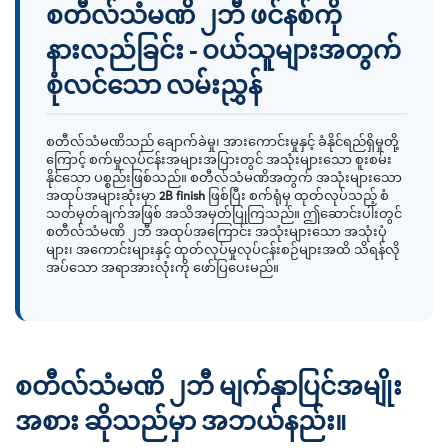
စတီလ်သံမဏိ ၂ဘီ ဖင်နစ်ကို
နားလည်ခြင်း - ဝယ်သူများအတွက်
စုံလင်သော လမ်းညွှန်
စတီလ်သံမဏိသည် ချောက်ခဲမှု၊ အားကောင်းမှုနှင့် ခံနိုင်ရည်ရှိမှုတို့
ကြောင့် စက်မှုလုပ်ငန်းအများအပြားတွင် အသုံးများသော စူးစမ်း
နိုင်သော ပစ္စည်းဖြစ်သည်။ စတီလ်သံမဏိအတွက် အသုံးများသော
အထုပ်အများဆုံးမှာ
2B finish
ဖြစ်ပြီး စက်ရုံမှ ထုတ်လုပ်သည့် စံ
သတ်မှတ်ချက်အဖြစ် အသိအမှတ်ပြုကြသည်။ ဤဆောင်းပါးတွင်
စတီလ်သံမဏိ ၂ဘီ အထုပ်အကြောင်း အသုံးများသော အသုံးပုံ
များ၊ အကောင်းများနှင့် ထုတ်လုပ်မှုလုပ်ငန်းစဉ်များအထိ သိရန်လို
အပ်သော အရာအားလုံးကို ဖော်ပြပေးမည်။
စတီလ်သံမဏိ ၂ဘီ မျက်နှာပြင်အမျိုး
အစား ဆိုသည်မှာ အဘယ်နည်း။