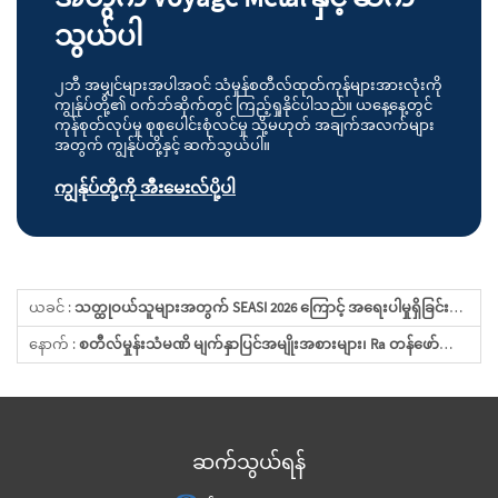
သွယ်ပါ
၂ဘီ အမျှင်များအပါအဝင် သံမှုန်စတီလ်ထုတ်ကုန်များအားလုံးကို
ကျွန်ုပ်တို့၏ ဝက်ဘ်ဆိုက်တွင် ကြည့်ရှုနိုင်ပါသည်။ ယနေ့နေ့တွင်
ကုန်စုတ်လုပ်မှု စုစုပေါင်းစုံလင်မှု သို့မဟုတ် အချက်အလက်များ
အတွက် ကျွန်ုပ်တို့နှင့် ဆက်သွယ်ပါ။
ကျွန်ုပ်တို့ကို အီးမေးလ်ပို့ပါ
ယခင် :
သတ္ထုဝယ်သူများအတွက် SEASI 2026 ကြောင့် အရေးပါမှုရှိခြင်း၏ အကြောင်းရင်း
နောက် :
စတီလ်မှုန်းသံမဏိ မျက်နှာပြင်အမျိုးအစားများ၊ Ra တန်ဖော်ပေးချက်များနှင့် ရွေးချယ်နည်း လမ်းညွှန်
ဆက်သွယ်ရန်