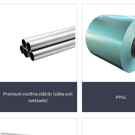
Premium rostfria stålrör (släta och
PPGL
svetsade)