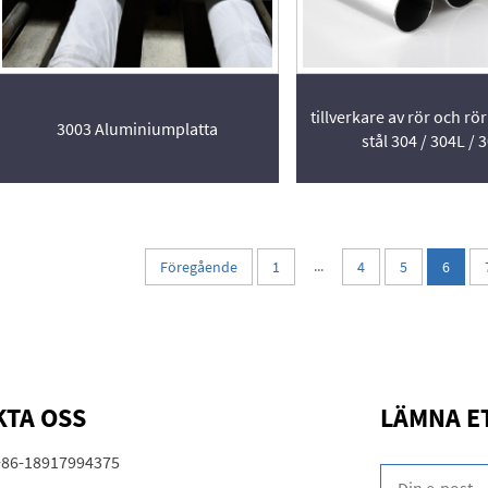
tillverkare av rör och rör 
3003 Aluminiumplatta
stål 304 / 304L / 
...
Föregående
1
4
5
6
TA OSS
LÄMNA E
+86-18917994375