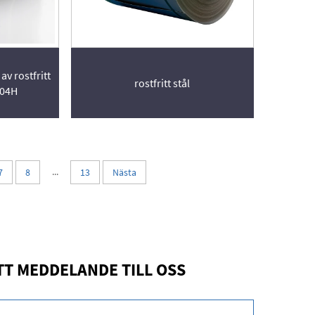
av rostfritt
rostfritt stål
304H
...
7
8
13
Nästa
TT MEDDELANDE TILL OSS