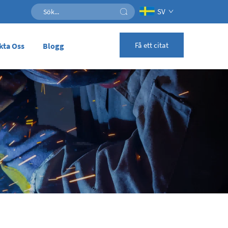
SV
Få ett citat
kta Oss
Blogg