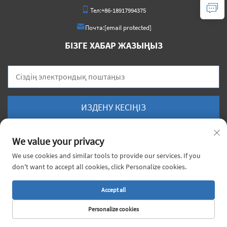
Тел:
+86-18917994375
Почта:
[email protected]
БІЗГЕ ХАБАР ЖАЗЫҢЫЗ
ИЗДЕНУ КЕСІҢІЗ
We value your privacy
We use cookies and similar tools to provide our services. If you
don't want to accept all cookies, click Personalize cookies.
© 2026 ж. «China Voyage Metal ЖШС». Барлық құқықтар қорғалған. |
Жекелік
саясаты
Accept all
Personalize cookies