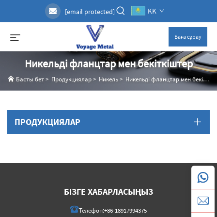
KK
[email protected]
Баға сұрау
Никельді фланцтар мен бекіткіштер
Басты бет
>
Продукциялар
>
Никель
>
Никельді фланцтар мен бекіткіштер
ПРОДУКЦИЯЛАР
БІЗГЕ ХАБАРЛАСЫҢЫЗ
Телефон:
+86-18917994375