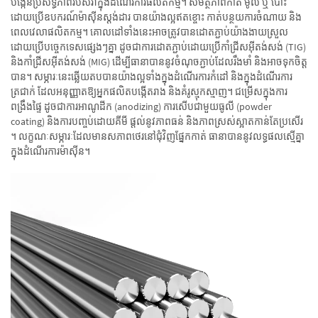
បង្កើនប្រសិទ្ធភាពរបស់វាក្នុងដំណើរការផលិតកម្ម។ សមត្ថភាពកាត់​ មូល​ ឬ​ បោះ​
ដោយ​ប្រើ​ឧបករណ៍​ម៉ាស៊ីន​ស្តង់ដារ​ បាន​យ៉ាង​ល្អ​ឥត​ខ្ចោះ កាត់​បន្ថយ​ការ​ចំណាយ​ និង​
ពេលវេលា​ផលិតកម្ម​។ គោលដៅ​ទាំង​នេះ​អាច​ត្រូវ​បាន​ដោត​ភ្ជាប់​យ៉ាង​ងាយ​ស្រួល​
ដោយ​ប្រើ​បច្ចេកទេស​ផ្សេងៗ​គ្នា ដូចជា​ការ​ដោត​ភ្ជាប់​ដោយ​ប្រើ​កាំជ្រី​ស​អ៊ីតង់សង់ (TIG)
និង​កាំជ្រី​ស​អ៊ីតង់សង់ (MIG) ដើម្បី​ធានា​បាន​នូវ​ចំណុច​ភ្ជាប់​ដែល​រឹងមាំ និង​អាច​ទុក​ចិត្ត​
បាន​។ សម្ភារៈ​នេះ​ឆ្លើយតប​បាន​យ៉ាង​ល្អ​ទាំង​ក្នុង​ដំណើរការ​កំដៅ និង​ក្នុង​ដំណើរការ​
ត្រជាក់ ដែល​អនុញ្ញាត​ឱ្យ​អ្នកផលិត​បង្កើត​រាង​ និង​គំរូ​ស្មុកស្មាញ​។ ជម្រើស​ក្នុង​ការ​
ពង្រឹង​ផ្ទៃ ដូចជា​ការ​អាណូដីក (anodizing) ការ​សើប​ជាមួយ​ធូលី (powder
coating) និង​ការ​បញ្ចប់​ដោយ​គីមី ផ្តល់​នូវ​ភាព​ធន់​ និង​ភាព​ស្រស់ស្អាត​កាន់​តែ​ប្រសើរ​
។ លក្ខណៈ​សម្ភារៈ​ដែល​មាន​សភាព​ថេរ​នៅ​ជុំវិញ​ផ្នែក​កាត់​ ធានា​បាន​នូវ​លទ្ធផល​ស្មើ​គ្នា​
ក្នុង​ដំណើរការ​ម៉ាស៊ីន​។