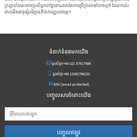
ក្រឡា​ទាំងនេះ​មាន​ប្រសិទ្ធភាព​ថ្លៃ​ដោយ​សារ​តែ​ការ​ប្រើ​ប្រាស់​នៅ​ខាងក្រៅ ដែល​ការ​ប៉ះ
ពាល់​នឹង​ធាតុ​ផ្សំ​បរិស្ថាន​គឺ​ជា​ការ​ព្រួយ​បារម្ភ​។
ទំនាក់ទំនងមកយើង
ទូរស័ព្ទ៖
+86 021 67617888
ទូរស័ព្ទ:
+86 13381786235
សារៈ
[email protected]
បញ្ចូលសារចំពោះយើង
បញ្ចូលឥឡូវ