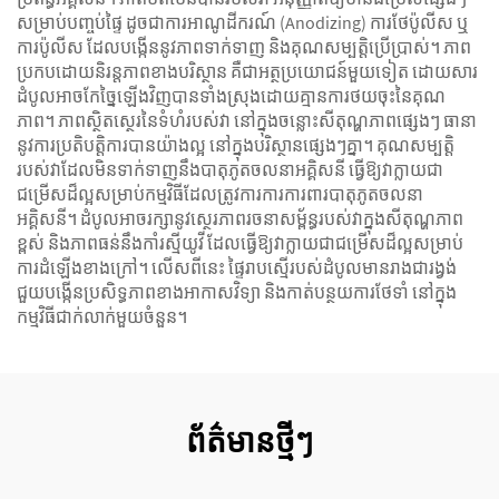
សម្រាប់បញ្ចប់ផ្ទៃ ដូចជាការអាណូដីករណ៍ (Anodizing) ការថែប៉ូលីស ឬ
ការប៉ូលីស ដែលបង្កើននូវភាពទាក់ទាញ និងគុណសម្បត្តិប្រើប្រាស់។ ភាព
ប្រកបដោយនិរន្តភាពខាងបរិស្ថាន គឺជាអត្ថប្រយោជន៍មួយទៀត ដោយសារ
ដំបូលអាចកែច្នៃឡើងវិញបានទាំងស្រុងដោយគ្មានការថយចុះនៃគុណ
ភាព។ ភាពស្ថិតស្ថេរនៃទំហំរបស់វា នៅក្នុងចន្លោះសីតុណ្ហភាពផ្សេងៗ ធានា
នូវការប្រតិបត្តិការបានយ៉ាងល្អ នៅក្នុងបរិស្ថានផ្សេងៗគ្នា។ គុណសម្បត្តិ
របស់វាដែលមិនទាក់ទាញនឹងបាតុភូតចលនាអគ្គិសនី ធ្វើឱ្យវាក្លាយជា
ជម្រើសដ៏ល្អសម្រាប់កម្មវិធីដែលត្រូវការការការពារបាតុភូតចលនា
អគ្គិសនី។ ដំបូលអាចរក្សានូវស្ថេរភាពរចនាសម្ព័ន្ធរបស់វាក្នុងសីតុណ្ហភាព
ខ្ពស់ និងភាពធន់នឹងកាំរស្មីយូវី ដែលធ្វើឱ្យវាក្លាយជាជម្រើសដ៏ល្អសម្រាប់
ការដំឡើងខាងក្រៅ។ លើសពីនេះ ផ្ទៃរាបស្មើរបស់ដំបូលមានរាងជារង្វង់
ជួយបង្កើនប្រសិទ្ធភាពខាងអាកាសវិទ្យា និងកាត់បន្ថយការថែទាំ នៅក្នុង
កម្មវិធីជាក់លាក់មួយចំនួន។
ព័ត៌មានថ្មីៗ