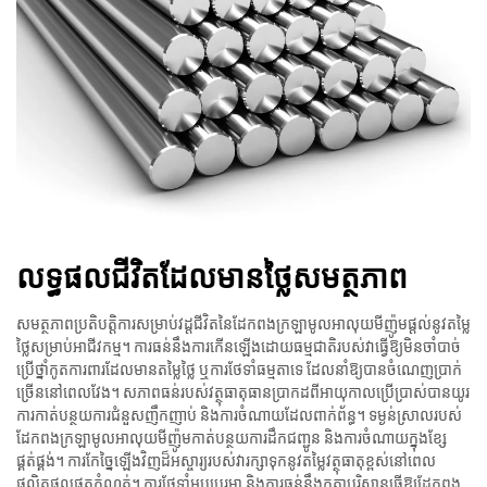
លទ្ធផលជីវិតដែលមានថ្លៃសមត្ថភាព
សមត្ថភាពប្រតិបត្តិការសម្រាប់វដ្តជីវិតនៃដែកពងក្រឡាមូលអាលុយមីញ៉ូមផ្តល់នូវតម្លៃ
ថ្លៃសម្រាប់អាជីវកម្ម។ ការធន់នឹងការកើនឡើងដោយធម្មជាតិរបស់វាធ្វើឱ្យមិនចាំបាច់
ប្រើថ្នាំកូតការពារដែលមានតម្លៃថ្លៃ ឬការថែទាំធម្មតាទេ ដែលនាំឱ្យបាន​ចំណេញ​ប្រាក់
ច្រើន​នៅ​ពេល​វែង​។ សភាព​ធន់​របស់​វត្ថុធាតុធាន​ប្រាកដ​ពី​អាយុកាល​ប្រើប្រាស់​បាន​យូរ
ការ​កាត់​បន្ថយ​ការ​ជំនួស​ញឹក​ញាប់ និង​ការ​ចំណាយ​ដែល​ពាក់ព័ន្ធ។ ទម្ងន់​ស្រាល​របស់​
ដែក​ពងក្រឡាមូល​អាលុយមីញ៉ូម​កាត់​បន្ថយ​ការ​ដឹកជញ្ជូន និង​ការ​ចំណាយ​ក្នុង​ខ្សែ​
ផ្គត់ផ្គង់។ ការ​កែច្នៃ​ឡើងវិញ​ដ៏​អស្ចារ្យ​របស់វា​រក្សាទុកនូវតម្លៃវត្ថុធាតុខ្ពស់នៅពេល
ផលិតផលផុតកំណត់។ ការ​ថែទាំ​អប្បបរមា និង​ការ​ធន់​នឹង​កត្តា​បរិស្ថាន​ធ្វើឱ្យ​ដែក​ពង