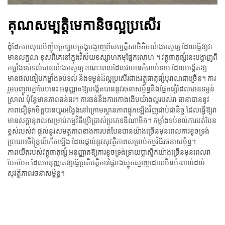
គុណសម្បត្តិមេកានិចល្អប្រសើរ
ដុំដែកអាលុយមីញ៉ូមក្រឡាចត្រង្គបង្ហាញពីសម្បត្តិសាថិតិចយ៉ាងអស្ចារ្យ ដែលធ្វើឱ្យវា
មានលក្ខណៈខុសពីគេនៅក្នុងវិស័យឧស្សាហកម្មផ្នែកលោហៈ។ វត្ថុធាតុផ្សំនេះបង្ហាញពី
កម្លាំងទប់ទល់បានយ៉ាងអស្ចារ្យ ខណៈពេលដែលវាមានកំហាប់ទាប ដែលបង្កើតឱ្យ
មានផលធៀបកម្លាំងទប់ទល់ និងទម្ងន់ដ៏ល្អប្រសើរជាងវត្ថុធាតុផ្សំបុរាណជាច្រើន។ ការ
រួមបញ្ចូលគ្នាបែបនេះ អនុញ្ញាតឱ្យបង្កើតបាននូវរចនាសម្ព័ន្ធនិងផ្នែកផ្សំដែលមានទម្ងន់
ស្រាល ប៉ុន្តែមានភាពធន់ធរ។ ការធន់នឹងការកោងងើបយ៉ាងល្អរបស់វា ធានាបាននូវ
ភាពជឿទុកចិត្តបានយូរអង្វែងនៅក្រោមស្ថានភាពផ្ទុកឡើងវិញជាប់ជានិច្ច ដែលធ្វើឱ្យវា
មានសក្ដានុពលសម្រាប់កម្មវិធីប្រើប្រាស់ប្រភេទឌីណាមិក។ កម្លាំងទប់ទល់ការបត់បែន
ខ្ពស់របស់វា ផ្តល់នូវសមត្ថភាពខាងការបត់បែនបានយ៉ាងច្រើនមុនពេលការខូចទ្រង់
ទ្រាយអចិន្រ្តៃយ៍កើតឡើង ដែលផ្តល់នូវសុវត្ថិភាពសម្រាប់កម្មវិធីរចនាសម្ព័ន្ធ។
ភាពយឺតរបស់វត្ថុធាតុផ្សំ អនុញ្ញាតឱ្យការខូចទ្រង់ទ្រាយប្លាស្ទីកយ៉ាងច្រើនមុនពេលវា
បែកបែក ដែលអនុញ្ញាតឱ្យធ្វើប្រតិបត្តិការផ្ទៃរាងស្មុគស្មាញដោយមិនប៉ះពាល់ដល់
សុវត្ថិភាពរចនាសម្ព័ន្ធ។