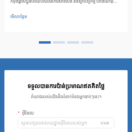
កំពុងផ្លាស់ប្តូរឥតឈប់ឈរនៃការសាងសង់ និងស្ថាបត្យកម្ម បំពង់ដែកអ៊ីណុក
បានក្លាយជាវត្ថុធាតុចម្បងមួយដែលរួមបញ្ចូលគ្នានូវភាពរឹងមាំ ភាពចម្រុះ និង
ភាពស្អាតផ្នែកសិល្បៈ...
មើលបន្ថែម
ទទួលបានការប៉ាន់ប្រមាណឥតគិតថ្លៃ
តំណាងរបស់យើងនឹងទំនាក់ទំនងអ្នកឆាប់ៗនេះ។
អ៊ីមែល
0/100