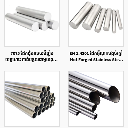
7075 ដែកដុំអាលុយមីញ៉ូម
EN 1.4301 ដែកអ៊ីណុកបង្កប់ក្តៅ
យន្តហោះ កាត់បន្ថយជាមួយគុណ
Hot Forged Stainless Steel
ភាពខ្ពស់ 7075
Round Bar
ដែកដុំអាលុយមីញ៉ូម T6