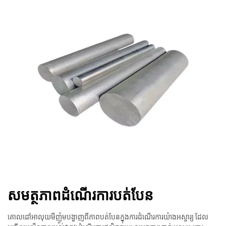
សមត្ថភាព​ដំណើរការ​បត់​បែន
គោលដៅអាលុយមីញ៉ូមបង្ហាញពីភាពបត់បែនក្នុងការដំណើរការយ៉ាងអស្ចារ្យ ដែល