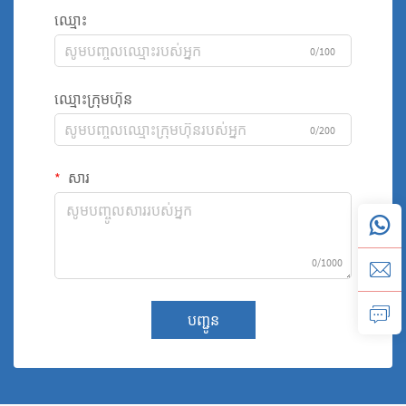
ឈ្មោះ
0/100
ឈ្មោះក្រុមហ៊ុន
0/200
សារ
0/1000
បញ្ជូន