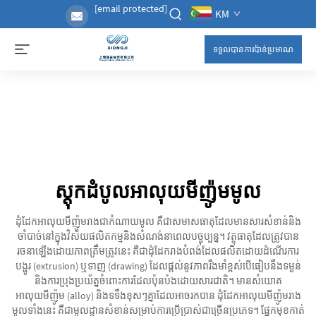
[email protected]
KM
ទទួលបានការប៉ាន់ប្រមាណ
ស្តុកដំបូលអាលុយមីញ៉ូមមូល
ដុំដែកអាលុយមីញ៉ូមរាងជាកំណាយមូល គឺជាសមាសធាតុដែលមានសារសំខាន់និង
ចាំបាច់នៅក្នុងវិស័យផលិតកម្មនិងសំណង់នាពេលបច្ចុប្បន្ន។ វត្ថុធាតុដែលត្រូវបាន
រចនាឡើងដោយភាពត្រឹមត្រូវនេះ គឺជាដុំដែករាងបំពង់ដែលផលិតដោយដំណើរការ
បង្ហូរ (extrusion) ឬទាញ (drawing) ដែលផ្តល់នូវភាពរឹងមាំខ្ពស់បើធៀបនឹងទម្ងន់
និងការប្រុងប្រយ័ត្នចំពោះការដែលប៉ុនប៉ងដោយសារជាតិ។ មានសំយោគ
អាលុយមីញ៉ូម (alloy) និងទទឹងខុសៗគ្នាដែលអាចរកបាន ដុំដែកអាលុយមីញ៉ូមរាង
មូលទាំងនេះ គឺជាមូលដ្ឋានសំខាន់សម្រាប់ការប្រើប្រាស់ជាច្រើនប្រភេទ។ ផ្នែកមុខកាត់