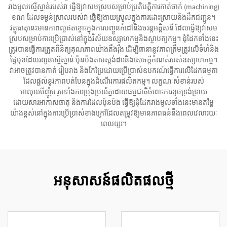
រាងមូលស្មើស្មាន់របស់វា ធ្វើឱ្យវាសមស្របសម្រាប់ប្រតិបត្តិការកាត់ចាក់ (machining)
ខណៈដែលទម្ងន់ស្រាលរបស់វា ធ្វើឱ្យងាយស្រួលក្នុងការដោះស្រាយនិងដឹកជញ្ជូន។
វត្ថុធាតុនេះមានភាពល្អឥតខ្ចោះក្នុងការបញ្ជូនកំដៅនិងចរន្តអគ្គិសនី ដែលធ្វើឱ្យវាសម
ស្របសម្រាប់ការប្រើប្រាស់នៅក្នុងវិស័យឧស្សាហកម្មនិងស្ថាបត្យកម្ម។ ដុំដែកទាំងនេះ
ត្រូវបានធ្វើការត្រួតពិនិត្យគុណភាពយ៉ាងតឹងរ៉ឹង ដើម្បីធានានូវភាពត្រឹមត្រូវលើទំហំនិង
ផ្ទៃមុខដែលរលូនស្មើស្មាន់ ប៉ុនប៉ងតាមស្តង់ដារនិងសេចក្តីកំណត់របស់ឧស្សាហកម្ម។
វាអាចត្រូវបានកាត់ រៀបរាង និងកែប្រែដោយប្រើប្រាស់ឧបករណ៍ធ្វើការលើដែកធម្មតា
ដែលផ្តល់នូវភាពបត់បែនក្នុងដំណើរការផលិតកម្ម។ លក្ខណៈសំខាន់របស់
អាលុយមីញ៉ូម រួមទាំងការប្រុងប្រយ័ត្នដោយធម្មជាតិចំពោះការខូចទ្រង់ទ្រាយ
ដោយសារអាកាសធាតុ និងការដែលប៉ុនប៉ង ធ្វើឱ្យដុំដែករាងមូលទាំងនេះមានតម្លៃ
យ៉ាងខ្ពស់នៅក្នុងការប្រើប្រាស់ខាងក្រៅដែលតម្រូវឱ្យមានភាពធន់នឹងពេលវេលារយៈ
ពេលយូរ។
អនុសាសន៍ផលិតផលថ្មី