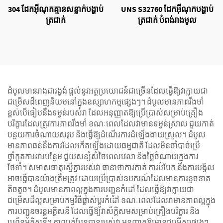
304 ដែកអ៊ីណុកគ្មានសន្លាក់បង្ហាប់
UNS S32760 ដែកអ៊ីណុកបង្ហាប់
ត្រជាក់
ត្រជាក់ បំពង់រាងមូល
ដំបូលមានរាងជារង្វង់ ផ្តល់នូវអត្ថប្រយោជន៍ជាច្រើនដែលធ្វើឱ្យវាក្លាយជា
ជម្រើសដ៏ពេញនិយមនៅក្នុងឧស្សាហកម្មផ្សេងៗ។ ដំបូលមានភាពរឹងមាំ
ខ្ពស់បើធៀបនឹងទម្ងន់របស់វា ដែលអនុញ្ញាតឱ្យប្រើប្រាស់សម្រាប់គ្រឿង
បរិក្ខារដែលត្រូវការភាពរឹងមាំ ខណៈពេលដែលវាមានទម្ងន់ស្រាល ជួយកាត់
បន្ថយការចំណាយសរុប និងធ្វើឱ្យដំណើរការដំឡើងងាយស្រួល។ ដំបូល
មានភាពធន់នឹងការដែលកើតឡើងដោយធម្មជាតិ ដែលមិនចាំបាច់ប្រើ
ថ្នាំកូតការពារបន្ថែម ជួយសន្សំសំចៃពេលវេលា និងថ្លៃចំណាយក្នុងការ
ថែទាំ។ សមាសធាតុស្មើគ្នារបស់វា ធានាថាការកាត់ ការបំបែក និងការបង្វិល
អាចធ្វើបានយ៉ាងត្រឹមត្រូវ ដោយប្រើប្រាស់ឧបករណ៍ដែលមានការខូចខាត
តិចតួច។ ដំបូលមានភាពល្អក្នុងការបញ្ជូនកំដៅ ដែលធ្វើឱ្យវាក្លាយជា
ជម្រើសដ៏ល្អសម្រាប់កម្មវិធីផ្លាស់ប្តូរកំដៅ ខណៈពេលដែលវាមានភាពល្អក្នុង
ការបញ្ជូនចរន្តអគ្គិសនី ដែលធ្វើឱ្យវាស័ក្តិសមសម្រាប់គ្រឿងបរិក្ខារ និង
ប្រព័ន្ធអគ្គិសនី។ ភាពបត់បែនបានរបស់វា អនុញ្ញាតឱ្យមានជម្រើសផ្សេងៗ