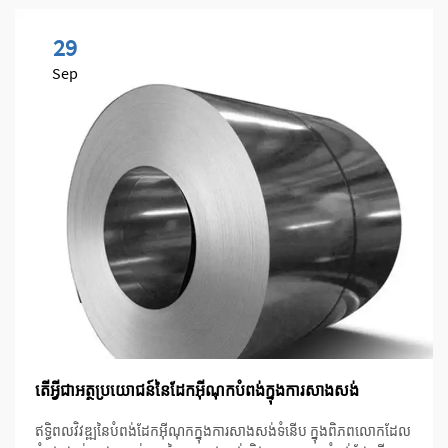
29
Sep
តើអ្វីជាអត្ថប្រយោជន៍នៃដែកអ៊ីណុកបំពង់ក្នុងការសាងសង់
ឥទ្ធិពលវិវឌ្ឍនៃបំពង់ដែកអ៊ីណុកក្នុងការសាងសង់ទំនើប ក្នុងពិភពលោកដែល