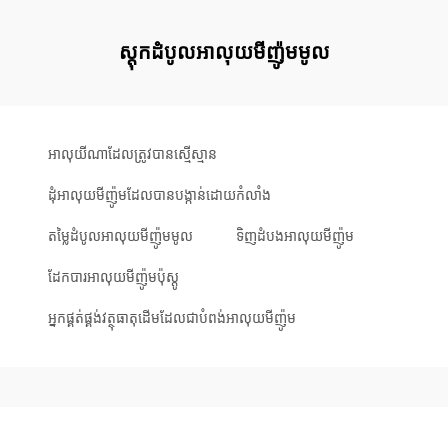
ស្តុកដំបូលអាលុយមីញ៉ូមមូល
អាលុយីណាដែលត្រូវបានស្មើស្មាន
ដុំអាលុយមីញ៉ូមដែលបានបង្កាន់ដោយកំលាំង
តម្លៃដំបូលអាលុយមីញ៉ូមមូល
ទិញដំបងអាលុយមីញ៉ូម
ដែក​បារអាលុយមីញ៉ូម​ប៉ុស្តូ
អ្នកផ្គត់ផ្គង់វត្ថុធាតុដើមដែលជាបំពង់អាលុយមីញ៉ូម