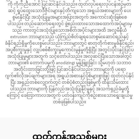
ကို ကိုက်ညီအောင် ပြင်ဆင်နိုင်ပါသည်။ ထုတ်လုပ်ရေးလုပ်ငန်းစဉ်မှတ
ဆင့် ရှုပ်ထွေးသောဒီဇိုင်းများနှင့်တိကျသော အရွယ်အစားများကို ပေး
စွမ်းနိုင်ပြီး အသုံးပြုမှုအများအပြားအတွက် အကောင်းဆုံးဖြစ်စေ
ပါသည်။ တည်ဆောက်ရေးတွင် ဖွဲ့စည်းထားသောအထောက်အပံ့များမှ
သည် ကားတွင်အသုံးပြုသောအစိတ်အပိုင်းများအထိ အလူမီနီယံ
extrusion ဘားများသည် ယုံကြည်စိတ်ချရသောစွမ်းဆောင်ရည်နှင့်
ခံနိုင်ရည်ရှိမှုကိုပေးစွမ်းပါသည်။ ဘားများတွင် ဓာတုတိုက်စားမှုခံနိုင်ရည်၊
အပူစီးကူးမှုနှင့် လျှပ်စစ်စီးကူးမှုကောင်းမွန်မှုတို့ရှိပြီး အတွင်းပိုင်းနှင့်ပြင်ပ
အသုံးပြုမှုများအတွက် သင့်တော်ပါသည်။ အလှဆင်ပြီးသောအခါတွင်
ဘားများ၏ တောက်ပမှုကို anodizing၊ မှုန့်ဖြူးခြင်း သို့မဟုတ် သဘာဝ
အတိုင်းထားခြင်းတို့ဖြင့် ပြင်ဆင်နိုင်ပါသည်။ ဘားများကို ပရော
ဂျက်၏လိုအပ်ချက်များအရ အရွယ်အစားနှင့်ပုံစံများစွာဖြင့် ထုတ်လုပ်နိုင်
ပြီး အရှည်တစ်လျှောက်တွင် တစ်ပုံစံတည်းဖြစ်မှုကို ထိန်းသိမ်းထား
ပါသည်။ ဘားများကို ပြန်လည်အသုံးပြုနိုင်မှုနှင့် အသက်ရှည်ခံမှုတို့
ကြောင့် ခေတြာကာလအတွက် ပတ်ဝန်းကျင်ကိုစဥ်းစားသောရွေးချယ်မှု
တစ်ခုဖြစ်ပါသည်။
ထုတ်ကုန်အသစ်များ