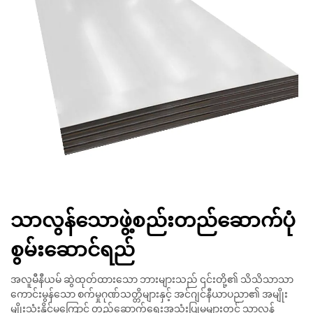
သာလွန်သောဖွဲ့စည်းတည်ဆောက်ပုံ
စွမ်းဆောင်ရည်
အလူမီနီယမ် ဆွဲထုတ်ထားသော ဘားများသည် ၎င်းတို့၏ သိသိသာသာ
ကောင်းမွန်သော စက်မှုဂုဏ်သတ္တိများနှင့် အင်ဂျင်နီယာပညာ၏ အမျိုး
မျိုးသုံးနိုင်မှုကြောင့် တည်ဆောက်ရေးအသုံးပြုမှုများတွင် သာလွန်