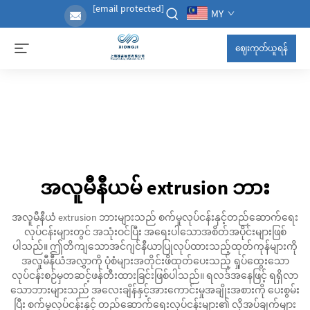
[email protected]
MY
ဈေးကုတ်ယူရန်
အလူမီနီယမ် extrusion ဘား
အလူမီနီယံ extrusion ဘားများသည် စက်မှုလုပ်ငန်းနှင့်တည်ဆောက်ရေး
လုပ်ငန်းများတွင် အသုံးဝင်ပြီး အရေးပါသောအစိတ်အပိုင်းများဖြစ်
ပါသည်။ ဤတိကျသောအင်ဂျင်နီယာပြုလုပ်ထားသည့်ထုတ်ကုန်များကို
အလူမီနီယံအလွှာကို ပုံစံများအတိုင်းဖိထုတ်ပေးသည့် ရှုပ်ထွေးသော
လုပ်ငန်းစဉ်မှတဆင့်ဖန်တီးထားခြင်းဖြစ်ပါသည်။ ရလဒ်အနေဖြင့် ရရှိလာ
သောဘားများသည် အလေးချိန်နှင့်အားကောင်းမှုအချိုးအစားကို ပေးစွမ်း
ပြီး စက်မှုလုပ်ငန်းနှင့် တည်ဆောက်ရေးလုပ်ငန်းများ၏ လိုအပ်ချက်များ