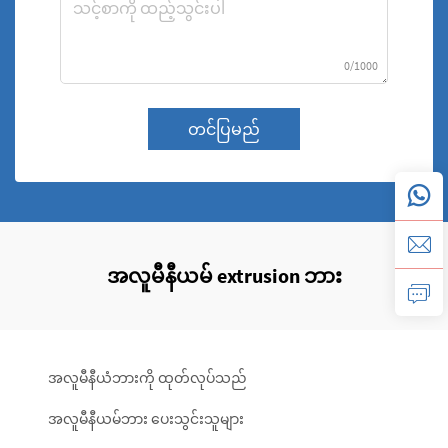
0/1000
တင်ပြမည်
အလူမီနီယမ် extrusion ဘား
အလူမီနီယံဘားကို ထုတ်လုပ်သည်
အလူမီနီယမ်ဘား ပေးသွင်းသူများ