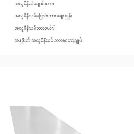
အလူမီနီယံချောင်းဘား
အလူမီနီယမ်ပြောင်းဘားစျေးနှုန်း
အလူမီနီယမ်ဘားဝယ်ပါ
အနုဒိုးက် အလူမီနီယမ် ဘားစတော့ချုပ်