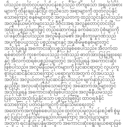
ပါသည်။ ထုတ်လုပ်မှုလုပ်ငန်းစဉ်သည် တိကျသော အရွယ်အစား
များကို ထိန်းချုပ်နိုင်ပြီး တူညီသော အရာများကို ထုတ်လုပ်နိုင်
သောကြောင့် စနစ်များတွင် အလွယ်တကူ ထည့်သွင်းနိုင်ပါသည်။
အလူမီနီယမ်ပိုက်များသည် ဒီဇိုင်းအရ အလွန်တောင့်တင်းပြီး
အခြားပစ္စည်းများဖြင့် တည်ဆောက်ရန် ခက်ခဲသော ပုံစံများကို
ပါ ဖန်တီးနိုင်ပါသည်။ အလူမီနီယမ်၏ အပူစီးကူးမှုဂုဏ်သည်
အပူကိုစုပ်ယူသည့် ပစ္စည်းများနှင့် အပူစီမံမှုစနစ်များတွင်
အသုံးပြုရန် အကောင်းဆုံးပစ္စည်းဖြစ်စေပါသည်။ အီလက်ထ
ရစ်ဓာတ်ကို ကူးစက်ပေးသည့် ဂုဏ်သည် ဓာတ်အားဖြန့်ဖြူးရေး
နှင့် အီလက်ထရစ်ပစ္စည်းများတွင် အသုံးပြုရန် အကောင်းဆုံး
ဖြစ်ပါသည်။ အလူမီနီယမ်ပိုက်များကို ပြင်ဆင်ရာတွင် လွယ်ကူ
စွာပြင်ဆင်နိုင်သောကြောင့် ပရောဂျက်အတွက် လိုအပ်သည့်
အတိုင်း အလွယ်တကူ ပြင်ဆင်နိုင်ပါသည်။ မျက်နှာပြင်သည်
နူးညံ့ပြီး အလှပဆုံးဖြစ်သောကြောင့် အဆောက်အဦများတွင်
အသုံးပြုရန် အကောင်းဆုံးဖြစ်ပါသည်။ အလူမီနီယမ်သည်
ပြန်လည်အသုံးပြုနိုင်သော ပစ္စည်းဖြစ်ပြီး ထာဝရခံနိုင်
သောကြောင့် ပတ်ဝန်းကျင်ကို ထိန်းသိမ်းရေးတွင်
အထောက်အကူဖြစ်စေပါသည်။ ထုတ်လုပ်မှုလုပ်ငန်းစဉ်၏ စွဲမှု
နှင့် ပြုပြင်ထိန်းသိမ်းမှုနည်းပါးမှုကြောင့် အသုံးပြုသူများ
အတွက် ရင်းနှီးမြှုပ်နှံမှုအတွက် အကောင်းဆုံးရွေးချယ်စရာဖြစ်