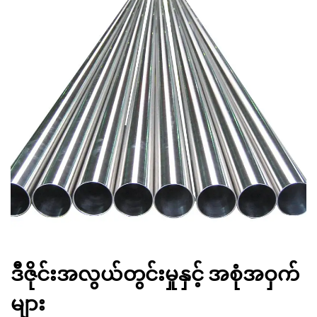
ဒီဇိုင်းအလွယ်တွင်းမှုနှင့် အစုံအဝှက်
များ