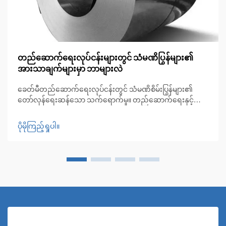
တည်ဆောက်ရေးလုပ်ငန်းများတွင် သံမဏိပြွန်များ၏
အားသာချက်များမှာ ဘာများလဲ
ခေတ်မီတည်ဆောက်ရေးလုပ်ငန်းတွင် သံမဏိစိမ်းပြွန်များ၏
တော်လှန်ရေးဆန်သော သက်ရောက်မှု။ တည်ဆောက်ရေးနှင့်
မိုးလေဝသဆိုင်ရာ အမြဲပြောင်းလဲနေသော ကမ္ဘာတွင် သံမဏိစိမ်း
ပြွန်များသည် ခိုင်မာမှု၊ ပြောင်းလဲအသုံးပြုနိုင်မှုနှင့် အလှအပ
ပိုမိုကြည့်ရှုပါ။
ဆိုင်ရာ ဂုဏ်သတ္တိတို့ကို ပေါင်းစပ်ထားသော အဓိကအသုံးပြုသည့်
ပစ္စည်းအဖြစ် ပေါ်ပေါက်လာခဲ့ပါသည်။