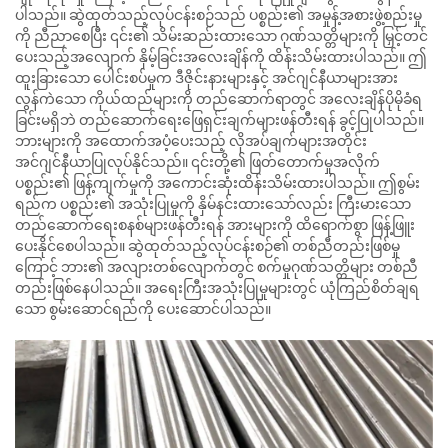
ပါသည်။ ဆွဲထုတ်သည့်လုပ်ငန်းစဉ်သည် ပစ္စည်း၏ အမှုန့်အစားဖွဲ့စည်းမှု
ကို ညီညာစေပြီး ၎င်း၏ သိမ်းဆည်းထားသော ဂုဏ်သတ္တိများကို မြှင့်တင်
ပေးသည့်အလျောက် နှိမ့်ခြင်းအလေးချိန်ကို ထိန်းသိမ်းထားပါသည်။ ဤ
ထူးခြားသော ပေါင်းစပ်မှုက ဒီဇိုင်းနားများနှင့် အင်ဂျင်နီယာများအား
လွန်ကဲသော ကိုယ်ထည်များကို တည်ဆောက်ရာတွင် အလေးချိန်ပိုမိုခံရ
ခြင်းမရှိဘဲ တည်ဆောက်ရေးဖြေရှင်းချက်များဖန်တီးရန် ခွင့်ပြုပါသည်။
ဘားများကို အထောက်အပံ့ပေးသည့် လိုအပ်ချက်များအတိုင်း
အင်ဂျင်နီယာပြုလုပ်နိုင်သည်။ ၎င်းတို့၏ ဖြတ်တောက်မှုအလိုက်
ပစ္စည်း၏ ဖြန့်ကျက်မှုကို အကောင်းဆုံးထိန်းသိမ်းထားပါသည်။ ဤစွမ်း
ရည်က ပစ္စည်း၏ အသုံးပြုမှုကို နှိမ်နင်းထားသော်လည်း ကြီးမားသော
တည်ဆောက်ရေးစနစ်များဖန်တီးရန် အားများကို ထိရောက်စွာ ဖြန့်ဖြူး
ပေးနိုင်စေပါသည်။ ဆွဲထုတ်သည့်လုပ်ငန်းစဉ်၏ တစ်ညီတည်းဖြစ်မှု
ကြောင့် ဘား၏ အလျားတစ်လျောက်တွင် စက်မှုဂုဏ်သတ္တိများ တစ်ညီ
တည်းဖြစ်နေပါသည်။ အရေးကြီးအသုံးပြုမှုများတွင် ယုံကြည်စိတ်ချရ
သော စွမ်းဆောင်ရည်ကို ပေးဆောင်ပါသည်။