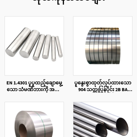
EN 1.4301 ပူပူထည့်ချောမွေ့
ပူနွေးစွာထုတ်လုပ်ထားသော
သော သံမဏိဘားကို အမျိုး
904 သတ္တုပြွန်ပိုင်း 2B BA
အစားစုံလုံးဝိုင်း
မျက်နှာပြင်