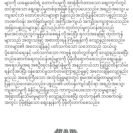
များကို ယနေ့ခေတ်ရဲ့ တောက်ပမှုကို အာရုံစိုက်ထားသော စျေးကွက်တွင်
ထင်ရှားသော ရွေးချယ်မှုတစ်ခုအဖြစ် ပြုလုပ်ပေးသည်။ အရည်အသွေး မ
ကျဆင်းဘဲ ထောင်ပေါင်းများစွာ ပြန်လည်အသုံးပြုနိုင်သော ပစ္စည်းသည်
ဘဝစက်ဝန်း အကဲဖြတ်မှုတွင် အကြီးအကျယ် အကျိုးကျေးဇူးပေးသည်။
အခြားပစ္စည်းများနှင့် နှိုင်းယှဉ်ပါက ထုတ်လုပ်မှုလုပ်ငန်းစဉ်သည်
စွမ်းအင်ထည့်သွင်းမှုနိမ့်ပါးစေရန် လိုအပ်ပြီး ရလဒ်အနေဖြင့် ထုတ်ကုန်
များသည် အထူးသဖြင့် အစားထိုးရန် ကြိမ်နှုန်းကို လျော့နည်းစေသည်။
ဘားများ၏ အလေးချိန်နှင့် ပတ်သက်သော သဘောသည် သယ်ယူ
ပို့ဆောင်ရေးနှင့် ပတ်သက်သော ကာဗွန် ထုတ်လွှတ်မှုကို လျော့နည်းစေပြီး
တည်ဆောက်ရေးလုပ်ငန်းစဉ်များကို ပိုမိုထိရောက်စေသည်။ စျေးနှုန်း
အရေးပါမှုအရ အစဦးရင်းနှီးမြှုပ်နှံမှုကို အနည်းငယ်သာ ပြုပြင်ထိန်းသိမ်း
ရန်လိုအပ်ပြီး ဝန်ဆောင်မှုသက်တမ်းကြာရှည်မှုနှင့် အလေးချိန်လျော့နည်း
မှုသည် အရေးကြီးသော အသုံးပြုမှုများတွင် စွမ်းအင်ခြွေတာမှုများကို
ပြန်လည်ပေးဆပ်သည်။ ပစ္စည်း၏ ပတ်ဝန်းကျင်ဆိုင်ရာ အရည်အသွေး
ကျဆင်းမှုကို ခံနိုင်ရည်ရှိမှုသည် ကာကွယ်ပေးသော ကုသမှုများနှင့်
အခြားထိန်းသိမ်းမှုများကို လျော့နည်းစေပြီး ထုတ်ကုန်၏ ဘဝစက်ဝန်း
အတွင်း ပိုမိုစွဲမြဲသော စျေးနှုန်းကို ပိုမိုတိုးတက်စေသည်။