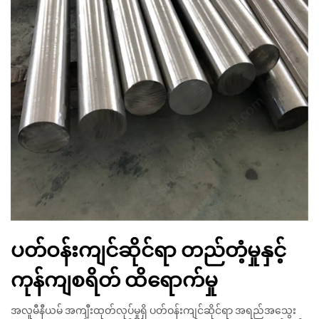
ပတ်ဝန်းကျင်ဆိုင်ရာ တည်တံ့မှုနှင့်
ကုန်ကျစရိတ် ထိရောက်မှု
အလူမီနီယမ် အကျီးထုတ်လုပ်မှုရှိ ပတ်ဝန်းကျင်ဆိုင်ရာ အရည်အသွေး