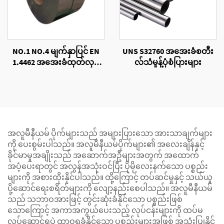
NO.1 NO.4 မျက်နှာပြင် EN
UNS S32760 အအေးခံစတီး
1.4462 အအေးခံထုတ်လုပ်
လ်သံမှုန့်ပုံစံပြားများ
ထားသော သံမဏိကွိုင်
အလူမီနီယမ် ပိုက်များသည် အများပြားသော အားသာချက်များ
ကို ပေးစွမ်းပါသည်။ အလူမီနီယမ်ပိုက်များ၏ အလေးချိန်နှင့်
ခိုင်မာမှုအချိုးသည် အဆောက်အဦများအတွက် အထောက်
အပံ့ပေးရာတွင် အလွန်အသုံးဝင်ပြီး ပိုမိုလေးနက်သော ပစ္စည်း
များကို အစားထိုးနိုင်ပါသည်။ ထို့ကြောင့် တပ်ဆင်မှုနှင့် သယ်ယူ
ပို့ဆောင်ရေးစရိတ်များကို လျော့နည်းစေပါသည်။ အလူမီနီယမ်
သည် သဘာဝအားဖြင့် တွင်းဆုံးခံနိုင်သော ပစ္စည်းဖြစ်
သောကြောင့် အကာအကွယ်ပေးသည့် လုပ်ငန်းများကို ထပ်မ
လုပ်ဆောင်ရပဲ ထာဝရခံနိုင်သော ပစ္စည်းများအဖြစ် အသုံးပြုနိုင်