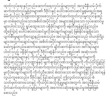
ထုတ်လုပ်ရေးနှင့်တည်ဆောက်ရေးလုပ်ငန်းများတွင် အလူမီနီယမ် ပိုက်
ဆက်ထုတ်လုပ်မှုပြားများ၏ ဒီဇိုင်းနှင့် ပေါင်းစပ်တပ်ဆင်မှုစွမ်းရည်အရ
မိမိကိုယ်ပိုင်သီးခြားထင်ရှားစေသည်။ ပိုက်ဆက်ထုတ်လုပ်မှုလုပ်ငန်းစဉ်
မှာ တစ်ခုတည်းသောအစိတ်အပိုင်းတွင် အများအပြားသော လုပ်ဆောင်မှု
များပါဝင်သည့် ရှုပ်ထွေးသော ပရိုဖိုင်းများကို ဖန်တီးရန်ခွင့်ပြုသည်။
ထို့ကြောင့် ပေါင်းစပ်တပ်ဆင်မှုလိုအပ်ချက်များနှင့် ဖြစ်နိုင်ချေရှိသော
ပျက်စီးမှုများကိုလျော့နည်းစေသည်။ အင်ဂျင်နီယာများသည် ဝါယာကြိုး
များအတွက်ချောင်းများ၊ အစိတ်အပိုင်းများတပ်ဆင်ရန်နေရာများနှင့်
မော်ကွန်းတည်ဆောက်ရေးအတွက် ချိတ်ဆက်နိုင်သော အင်္ဂါရပ်များ
ပါဝင်သည့် ပရိုဖိုင်းများကို ဒီဇိုင်းဆွဲနိုင်သည်။ ပစ္စည်း၏ အဆုံးသတ်
လုပ်ငန်းစဉ်များနှင့် ကိုက်ညီမှုရှိမှုက ပရောဂျက်လိုအပ်ချက်များကို
ဖြည့်ဆည်းရန် ပုံသဏ္ဍာန်နှင့် မျက်နှာပြင်ဂုဏ်သတ္တိများကို ကိုယ်ပိုင်ပြုပြင်
ဆင်ရန်ခွင့်ပြုသည်။ ပိုက်ဆက်ထုတ်လုပ်ပြီးနောက် ပြင်ဆင်မှုနှင့် တပ်ဆင်
မှုလိုအပ်ချက်များကို ကိုက်ညီအောင် စံထားသော စက်များဖြင့် ပြင်ဆင်ရန်
လွယ်ကူစေသည်။ ဒီဇိုင်းနှင့် ပြင်ဆင်မှုတွင် ဤလွတ်လပ်မှုသည် စံ
သတ်မှတ်ထားသောနှင့် ကိုယ်ပိုင်အသုံးပြုမှုများအတွက် အလူမီနီယမ်
ပိုက်ဆက်ထုတ်လုပ်မှုပြားများကို အကောင်းဆုံးရွေးချယ်မှုအဖြစ်ဖြစ်
စေသည်။