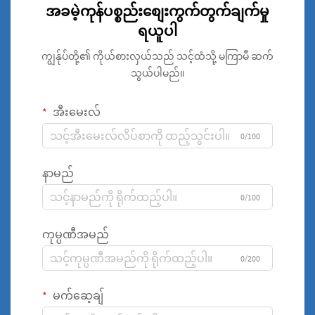
အခမဲ့ကုန်ပစ္စည်းစျေးကွက်တွက်ချက်မှု
ရယူပါ
ကျွန်ုပ်တို့၏ ကိုယ်စားလှယ်သည် သင့်ထံသို့ မကြာမီ ဆက်
သွယ်ပါမည်။
အီးမေးလ်
0/100
နာမည်
0/100
ကုမ္ပဏီအမည်
0/200
မက်ဆေ့ချ်