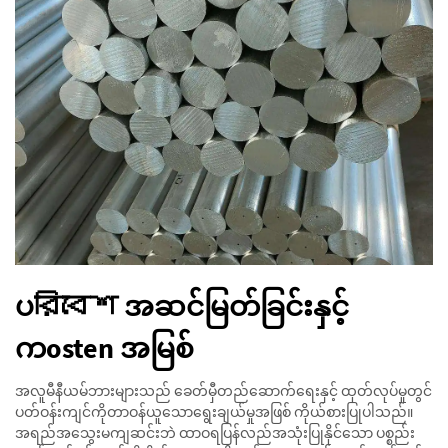
ပরিবেশ အဆင်မြတ်ခြင်းနှင့်
ကosten အမြစ်
အလူမီနီယမ်ဘားများသည် ခေတ်မှီတည်ဆောက်ရေးနှင့် ထုတ်လုပ်မှုတွင်
ပတ်ဝန်းကျင်ကိုတာဝန်ယူသောရွေးချယ်မှုအဖြစ် ကိုယ်စားပြုပါသည်။
အရည်အသွေးမကျဆင်းဘဲ ထာဝရပြန်လည်အသုံးပြုနိုင်သော ပစ္စည်း