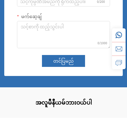
0/200
မက်ဆေ့ချ်
0/1000
တင်ပြမည်
အလူမီနီယမ်ဘားဝယ်ပါ