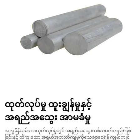
ထုတ်လုပ်မှု ထူးချွန်မှုနှင့်
အရည်အသွေး အာမခံမှု
အလူမီနီယမ်ဘားထုတ်လုပ်မှုတွင် အရည်အသွေးတစ်သမတ်တည်းဖြစ်
ခြင်းနှင့် တိကျသော အရွယ်အစားတိကျမှုကိုသေချာစေရန် ကျွမ်းကျင်