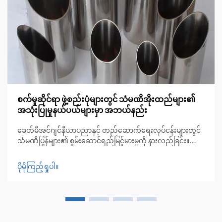
စက်မှုဆိုင်ရာ ဖွဲ့စည်းပုံများတွင် သံမဏိအိုးထည်များ၏
အသုံးပြုမှုနယ်ပယ်များမှာ အဘယ်နည်း
ခေတ်မီအင်ဂျင်နီယာပညာနှင့် တည်ဆောက်ရေးလုပ်ငန်းများတွင်
သံမဏိပြွန်များ၏ စွမ်းဆောင်ရည်မြင့်မားမှုကို နားလည်ခြင်း။
ယနေ့ခေတ် စက်မှုအင်ဂျင်နီယာပညာနှင့် တည်ဆောက်ရေး
နယ်ပယ်တိုးတက်လာသည့်အလျောက် သံမဏိပြွန်များသည်
ပိုမိုကြည့်ရှုပါ။
ခိုင်မာမှု၊ ခံနိုင်ရည်ရှိမှုနှင့် အသုံးဝင်မှုများကို ပေါင်းစပ်ထားသော မ
ဖြစ်မနေလိုအပ်သည့် အစိတ်အပိုင်းများအဖြစ် ပေါ်လာခဲ့ပါသည်။