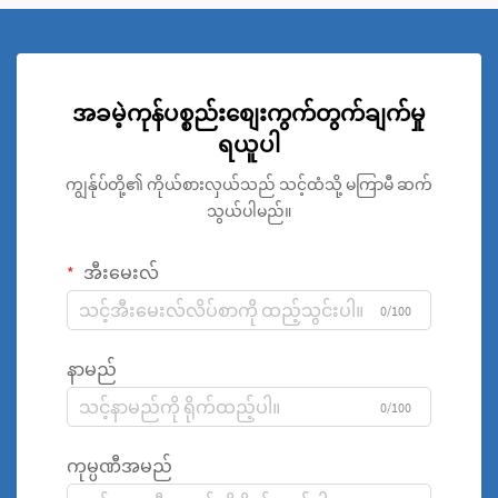
အခမဲ့ကုန်ပစ္စည်းစျေးကွက်တွက်ချက်မှု
ရယူပါ
ကျွန်ုပ်တို့၏ ကိုယ်စားလှယ်သည် သင့်ထံသို့ မကြာမီ ဆက်
သွယ်ပါမည်။
အီးမေးလ်
0/100
နာမည်
0/100
ကုမ္ပဏီအမည်