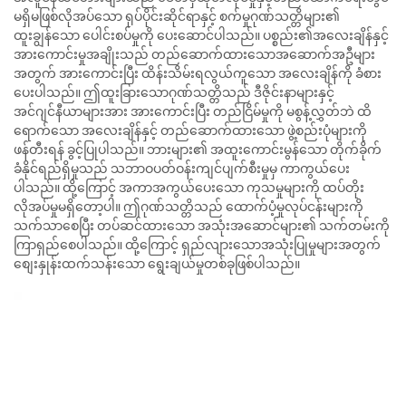
မရှိမဖြစ်လိုအပ်သော ရုပ်ပိုင်းဆိုင်ရာနှင့် စက်မှုဂုဏ်သတ္တိများ၏
ထူးချွန်သော ပေါင်းစပ်မှုကို ပေးဆောင်ပါသည်။ ပစ္စည်း၏အလေးချိန်နှင့်
အားကောင်းမှုအချိုးသည် တည်ဆောက်ထားသောအဆောက်အဦများ
အတွက် အားကောင်းပြီး ထိန်းသိမ်းရလွယ်ကူသော အလေးချိန်ကို ခံစား
ပေးပါသည်။ ဤထူးခြားသောဂုဏ်သတ္တိသည် ဒီဇိုင်းနာများနှင့်
အင်ဂျင်နီယာများအား အားကောင်းပြီး တည်ငြိမ်မှုကို မစွန့်လွှတ်ဘဲ ထိ
ရောက်သော အလေးချိန်နှင့် တည်ဆောက်ထားသော ဖွဲ့စည်းပုံများကို
ဖန်တီးရန် ခွင့်ပြုပါသည်။ ဘားများ၏ အထူးကောင်းမွန်သော တိုက်ခိုက်
ခံနိုင်ရည်ရှိမှုသည် သဘာဝပတ်ဝန်းကျင်ပျက်စီးမှုမှ ကာကွယ်ပေး
ပါသည်။ ထို့ကြောင့် အကာအကွယ်ပေးသော ကုသမှုများကို ထပ်တိုး
လိုအပ်မှုမရှိတော့ပါ။ ဤဂုဏ်သတ္တိသည် ထောက်ပံ့မှုလုပ်ငန်းများကို
သက်သာစေပြီး တပ်ဆင်ထားသော အသုံးအဆောင်များ၏ သက်တမ်းကို
ကြာရှည်စေပါသည်။ ထို့ကြောင့် ရှည်လျားသောအသုံးပြုမှုများအတွက်
စျေးနှုန်းထက်သန်းသော ရွေးချယ်မှုတစ်ခုဖြစ်ပါသည်။