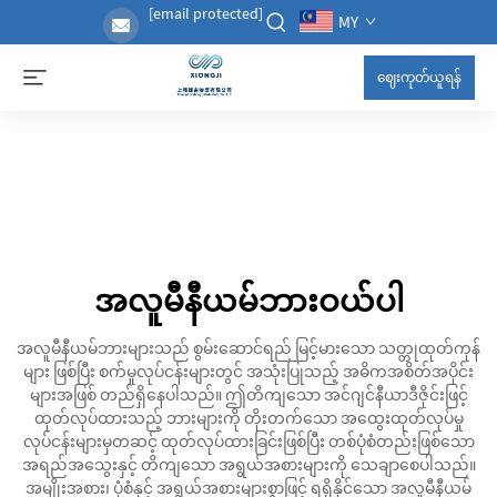
[email protected]
MY
ဈေးကုတ်ယူရန်
အလူမီနီယမ်ဘားဝယ်ပါ
အလူမီနီယမ်ဘားများသည် စွမ်းဆောင်ရည် မြင့်မားသော သတ္တုထုတ်ကုန်
များ ဖြစ်ပြီး စက်မှုလုပ်ငန်းများတွင် အသုံးပြုသည့် အဓိကအစိတ်အပိုင်း
များအဖြစ် တည်ရှိနေပါသည်။ ဤတိကျသော အင်ဂျင်နီယာဒီဇိုင်းဖြင့်
ထုတ်လုပ်ထားသည့် ဘားများကို တိုးတက်သော အထွေးထုတ်လုပ်မှု
လုပ်ငန်းများမှတဆင့် ထုတ်လုပ်ထားခြင်းဖြစ်ပြီး တစ်ပုံစံတည်းဖြစ်သော
အရည်အသွေးနှင့် တိကျသော အရွယ်အစားများကို သေချာစေပါသည်။
အမျိုးအစား၊ ပုံစံနှင့် အရွယ်အစားများစွာဖြင့် ရရှိနိုင်သော အလူမီနီယမ်