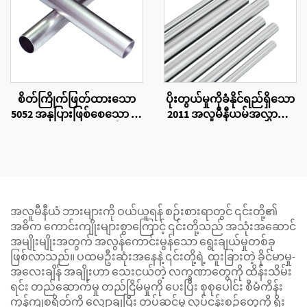
စိတ်ကြိုက်ဖြတ်ထားသော
ပိုးတွယ်မှုကိုခံနိုင်ရည်ရှိသော
5052 အနုပြားဖြစ်စေသော အ
2011 အလူမီနီယမ်အလွှာပြွန်
လူမီနီယံအလွှာပိုက်
များ
အလူမီနီယံ ဘားများကို ဝယ်ယူရန် စဉ်းစားရာတွင် ၎င်းတို့၏
အဓိက ကောင်းကျိုးများစွာကြောင့် ၎င်းတို့သည် အသုံးအဆောင်
အမျိုးမျိုးအတွက် အလွန်ကောင်းမွန်သော ရွေးချယ်မှုတစ်ခု
ဖြစ်လာသည်။ ပထမဦးဆုံးအနေနဲ့ ၎င်းတို့ရဲ့ ထူးခြားတဲ့ ခိုင်မာမှု-
အလေးချိန် အချိုးဟာ သေးငယ်တဲ့ လက္ခဏာတွေကို ထိန်းသိမ်း
ရင်း တည်ဆောက်မှု တည်ငြိမ်မှုကို ပေးပြီး စုစုပေါင်း စီမံကိန်း
ကုန်ကျစရိတ်ကို လျှော့ချပြီး တပ်ဆင်မှု လုပ်ငန်းစဉ်တွေကို ရိုး