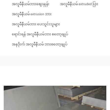
အလူမီနီယမ်ဘားစျေးနှုန်း
အလူမီနီယမ် extruded ပြား
အလူမီနီယမ် extrusion ဘား
အလူမီနီယမ်ဘား ပေးသွင်းသူများ
ရောင်းရန် အလူမီနီယမ်ဘား စတော့ချုပ်
အနုဒိုးက် အလူမီနီယမ် ဘားစတော့ချုပ်