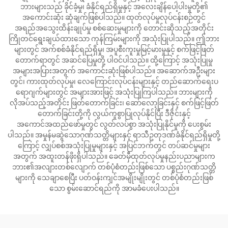
ဘားများသည် ခိုင်ခံ့မှု၊ ခံနိုင်ရည်ရှိမှုနှင့် အလေးချိန်ပေါ့ပါးမှုတို့၏
အကောင်းဆုံး ဆုံချက်ဖြစ်ပါသည်။ ထုတ်လုပ်မှုလုပ်ငန်းစဉ်တွင်
အရည်အသွေးထိန်းချုပ်မှု စစ်ဆေးမှုများကို တောင်းဆိုသည့်အတိုင်း
ကြိုတင်ရွေးချယ်ထားသော ကုန်ကြမ်းများကို အသုံးပြုပါသည်။ ဤဘား
များတွင် အက်စစ်ခံနိုင်ရည်ရှိမှု၊ အပူစီးကူးမှုမြင့်မားမှုနှင့် စက်ဖြင့်ဖြတ်
တောက်ရာတွင် အဆင်ပြေမှုတို့ ပါဝင်ပါသည်။ ထို့ကြောင့် အသုံးပြုမှု
အများအပြားအတွက် အကောင်းဆုံးဖြစ်ပါသည်။ အဆောက်အဦးများ
တွင်၊ ကားထုတ်လုပ်မှု၊ လေကြောင်းလုပ်ငန်းများနှင့် တည်ဆောက်ရေးပ
ရောဂျက်များတွင် အများအားဖြင့် အသုံးပြုကြပါသည်။ ဘားများကို
လိုအပ်သည့်အတိုင်း ဖြတ်တောက်ခြင်း၊ ဆော်လော့ခြင်းနှင့် စက်ဖြင့်ဖြတ်
တောက်ခြင်းတို့ကို လွယ်ကူစွာပြုလုပ်နိုင်ပြီး ဒီဇိုင်းနှင့်
အကောင်အထည်ဖော်မှုတွင် လွတ်လပ်စွာ အသုံးပြုနိုင်မှုကို ပေးစွမ်း
ပါသည်။ အမှုန်မဆွဲသောဂုဏ်သတ္တိများနှင့် ရာသီဥတုဒဏ်ခံနိုင်ရည်ရှိမှုတို့
ကြောင့် လျှပ်စစ်အသုံးပြုမှုများနှင့် အပြင်ဘက်တွင် တပ်ဆင်မှုများ
အတွက် အထူးတန်ဖိုးရှိပါသည်။ ခေတ်မှီထုတ်လုပ်မှုနည်းပညာများက
ဘား၏အလျားတစ်လျောက် တစ်ပုံစံတည်းဖြစ်သော ပစ္စည်းဂုဏ်သတ္တိ
များကို သေချာစေပြီး ပတ်ဝန်းကျင်အမျိုးမျိုးတွင် တစ်ပုံစံတည်းဖြစ်
သော စွမ်းဆောင်ရည်ကို အာမခံပေးပါသည်။