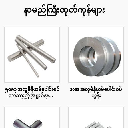
နာမည်ကြီးထုတ်ကုန်များ
၅၀၈၃ အလူမီနီယမ်ပေါင်းစပ်
5083 အလူမီနီယမ်ပေါင်းစပ်
ဘာသားကို အရွယ်အစား
ကွန်း
အလိုက်ဖြတ်တောက်ပေး
ခြင်း