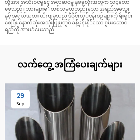
တို့အား အသုံးဝင်မှုနှင့် အလှဆင်မှု နှစ်ခုလုံးအတွက် သင့်တော်
စေသည်။ ဘားများ၏ တစ်သမတ်တည်းသော အရည်အသွေး
နှင့် အရွယ်အစား တိကျမှုသည် ဒီဇိုင်းလုပ်ငန်းစဉ်များကို ရိုးရှင်း
စေပြီး နောက်ဆုံးအသုံးပြုမှုတွင် ခန့်မှန်းနိုင်သော စွမ်းဆောင်
ရည်ကို အာမခံပေးသည်။
လက်တွေ့ အကြံပေးချက်များ
29
Sep