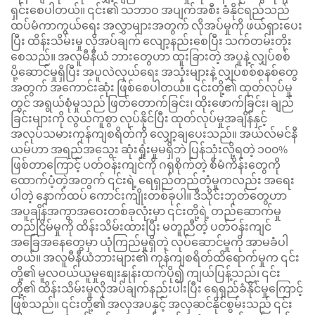
ရှင်းစေပါတယ်။ ၎င်း၏ သဘာဝ အပျက်အစီး ခံနိုင်ရည်သည်
ထပ်မံကာကွယ်ရေး အလွှာများအတွက် လိုအပ်မှုကို ဖယ်ရှားပေး
ပြီး ထိန်းသိမ်းမှု လိုအပ်ချက် လျော့နည်းစေပြီး သက်တမ်းတိုး
စေသည်။ အလူမီနီယံ ဘားတွေဟာ ထူးခြားတဲ့ အပူနဲ့ လျှပ်စစ်
ပို့ဆောင်မှုရှိပြီး အပူလဲလှယ်ရေး အသုံးများနဲ့ လျှပ်စစ်စနစ်တွေ
အတွက် အကောင်းဆုံး ဖြစ်စေပါတယ်။ ၎င်းတို့၏ ထုတ်လုပ်မှု
တွင် အရွယ်စုံမှုသည် ဖြတ်တောက်ခြင်း၊ ထိုးဖောက်ခြင်း၊ ချည်
ခြင်းများကို လွယ်ကူစွာ လုပ်နိုင်ပြီး ထုတ်လုပ်မှုအချိန်နှင့်
အလုပ်သမားကုန်ကျစရိတ်ကို လျှော့ချပေးသည်။ အယ်လ်မင်နီ
ယမ်ဟာ အရည်အသွေး ဆုံးရှုံးမှုမရှိဘဲ ပြန်သုံးလို့ရတဲ့ ၁၀၀%
ဖြစ်တာကြောင့် ပတ်ဝန်းကျင်ကို ဂရုစိုက်တဲ့ စီမံကိန်းတွေကို
ထောက်ပံ့တဲ့အတွက် ၎င်းရဲ့ ရေရှည်တည်တံ့မှုကလည်း အရေး
ပါတဲ့ နောက်ထပ် ကောင်းကျိုးတစ်ခုပါ။ ဒီသိုင်းဘုတ်တွေဟာ
အပူချိန်အကွာအဝေးတစ်ခုလုံးမှာ ၎င်းတို့ရဲ့ တည်ဆောက်မှု
တည်ငြိမ်မှုကို ထိန်းသိမ်းထားပြီး မတူညီတဲ့ ပတ်ဝန်းကျင်
အခြေအနေတွေမှာ ယုံကြည်မှုရှိတဲ့ လုပ်ဆောင်မှုကို အာမခံပါ
တယ်။ အလူမီနီယံဘားများ၏ ကုန်ကျစရိတ်ထိရောက်မှုက ၎င်း
တို့၏ မူလဝယ်ယူမှုစျေးနှုန်းထက်ပို၍ ကျယ်ပြန့်သည်၊ ၎င်း
တို့၏ ထိန်းသိမ်းမှုလိုအပ်ချက်နည်းပါးပြီး ရေရှည်ခံနိုင်မှုကြောင့်
ဖြစ်သည်။ ၎င်းတို့၏ အလှအပနှင့် အလှဆင်နိုင်စွမ်းသည် ၎င်း