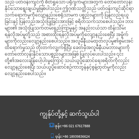
သည် ပတ်ဝန်းကျင်ကို စိတ်ရှုသော ပရိုဂျက်များအတွက် တော်တော်လှန်း
နိုင်သောရွေးချယ်မှုဖြစ်ပါသည်။ ဤဂုဏ်သတ္တိသည် ပတ်ဝန်းကျင်ဆိုင်ရာ
သက်ရောက်မှုကိုလျော့နည်းစေရုံသာမက ပစ္စည်းများကို ပြန်လည်ရယူ
ခြင်းနှင့် ပြန်လည်အသုံးပြုခြင်းအားဖြင့် စရိတ်သက်သာစေပါသည်။ ဘား
များ၏ အသုံးပြုသက်တမ်းရှည်ကြာမှုနှင့် အနည်းငယ်သာ ထိန်းသိမ်း
ရန်လိုအပ်မှုတို့သည် အစားထိုးရန်လိုအပ်မှုကိုလျော့နည်းစေပြီး အမှိုက်
များကိုလည်းလျော့နည်းစေပါသည်။ အလူမီနီယမ်ထုတ်လုပ်မှု၏စွမ်းအင်
ထိရောက်မှုသည် တိုးတက်လျှက်ရှိပြီး ခေတ်မှီအလူမီနီယမ်ဘားများကို
တော်တော်လှန်းနိုင်သောပစ္စည်းများအဖြစ် ပြုလုပ်ပေးပါသည်။ ၎င်း
တို့၏အလေးချိန်ပေါ့ပါးမှုကြောင့် သယ်ယူပို့ဆောင်ရေးစရိတ်ကိုလည်း
လျော့နည်းစေပြီး သယ်ယူပို့ဆောင်စဉ်ကာဘွန်နှင့်စွန့်ထုတ်မှုကိုလည်း
လျော့နည်းစေပါသည်။
ကျွန်ုပ်တို့နှင့် ဆက်သွယ်ပါ
ဖုန်း:
+86 021 67617888
ဖုန်း:
+86 18939836624