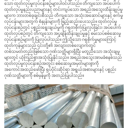
သော ထုတ်လုပ်မှုလုပ်ငန်းစဉ်များပါဝင်ပါသည်။ တိကျသော အပ်ပေါက်
ထုတ်လုပ်မှုနည်းပညာများနှင့် တင်းကျပ်သော အရည်အသွေးထိန်းချုပ်မှု
များက ဘားတစ်ခုချင်းစီသည် တိကျသော အသုံးအဆောင်များနှင့် စက်မှု
လုပ်ငန်းများအတွက် စံနှုန်းများကို ဖြည့်ဆည်းပေးသည်။ ထုတ်လုပ်မှု
လုပ်ငန်းစဉ်တွင် ပစ္စည်းရွေးချယ်မှုကို ဂရုတစိုက်ပြုလုပ်ခြင်း၊ အပ်ပေါက်
ထုတ်လုပ်စဉ်တွင် တိကျသော အပူချိန်ထိန်းချုပ်မှုနှင့် စမ်းသပ်စစ်ဆေးမှု
လုပ်ငန်းစဉ်များကို ပြုလုပ်ပါသည်။ ဤသို့သော ဂရုစိုက်မှုများကြောင့်
ထုတ်ကုန်များသည် ၎င်းတို့၏ အလျားတစ်လျောက်တွင်
တစ်သမတ်တည်းဖြစ်သော ဂုဏ်သတ္တိများရှိပြီး မတူညီသော အသုံးချမှု
များတွင် ယုံကြည်စွာအသုံးပြုနိုင်သည်။ အရည်အသွေးအာမခံစနစ်သည်
ထုတ်လုပ်မှုလုပ်ငန်းစဉ်အတွင်း စစ်ဆေးမှုအမှတ်များစွာကို
အကောင်အထည်ဖော်ပြီး ရုပ်ပိုင်းဆိုင်ရာ အရွယ်အစားများနှင့် ပစ္စည်း
ဂုဏ်သတ္တိများကို စစ်မှန်မှုကို အတည်ပြုပါသည်။