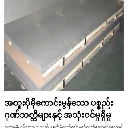
အထူးပိုမိုကောင်းမွန်သော ပစ္စည်း
ဂုဏ်သတ္တိများနှင့် အသုံးဝင်မှုရှိမှု
အလူမီနီယမ်ဘားများသည် ခေတ်မှီထုတ်လုပ်မှုနှင့်တည်ဆောက်ရေးတွင်